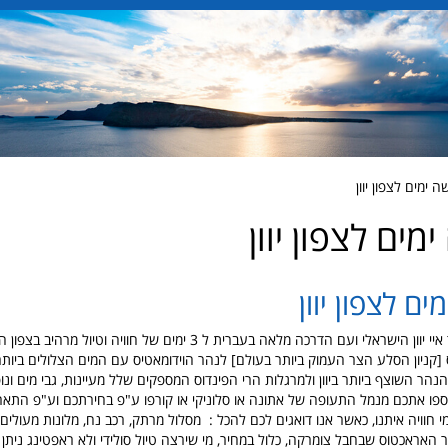
 ימים לצפון יוון
מים לצפון יוון
ם לצפון יוון
בואו עם צוות אתר איי יוון הישראלי ועם הדרכה מלאה בעברית ל 3 ימים של חוויה ו
יקוס [קניון הסלע הצר העמוק ביותר בעולם] לנהר הוידומאטיס עם המים הצלולים ביות
הר השוצף ביותר ביוון ולמרגלות הרי הפינדוס המספקים שלל מעיינות, גבי מים ונו
ספו אתכם מנמל התעופה של אתונה או סלוניקי או קורפו ע"פ בחירתכם וע"פ התאר
יקח אתכם ל 3 ימי חוויה איתנו, כאשר אנו דואגים לכם להכל : מסלול מרתק, רכב נח, מלונות מעול
 האראכטוס שבחבל צומרקה, כלול במחיר, מי שירצה טיול סולידי ולא ראפטינג ניתן 