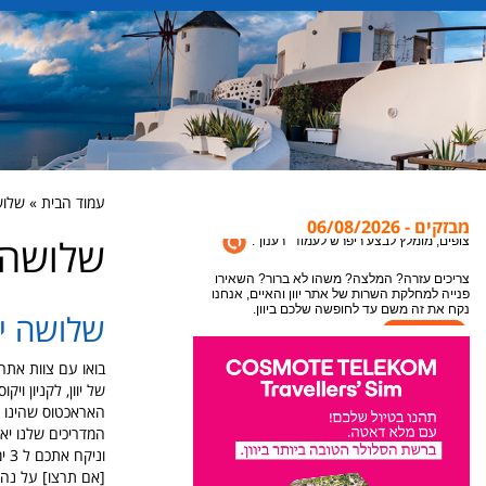
עמוד הבית » שלושה
מבזקים - 06/08/2026
שלושה י
אתר יוון והאיים מתעדכן במידע חדש כל הזמן, לקבלת
המידע העדכני ביותר לעמוד בו אתם נמצאים או
צופים, מומלץ לבצע ריפרש לעמוד "רענון".
שלושה ימי
צריכים עזרה? המלצה? משהו לא ברור? השאירו
פנייה למחלקת השרות של אתר יוון והאיים, אנחנו
נקח את זה משם עד לחופשה שלכם ביוון.
של יוון, לקניון ו
האראכטוס שהינו הנ
המדריכים שלנו יא
ונ
[אם תרצו] על נהר