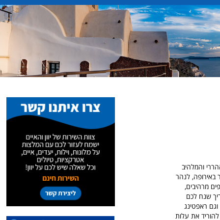
טיול מרהיב בצפון ההררי והמלהיב
ר באירופה, לנהר
פים מרהיבים,
יך שנח לכם
ים וגם ראפטינג
להוריד את עלות