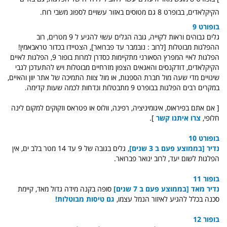
הקיקלאדים, בבופרט 8 גם מטוסים באזור עשויים לספוג משבי רוח.
בופורט 9
גלים גבוהים וראות לקוייה, גובה הגלים עשוי להגיע ל 9 מטרים, רוב
ההפלגות מבוטלות [לרוב : נובמבר עד פברואר], הצטיידו בכדור טראבאמין!
הפלגות לאיי המפרץ הסאורני מתקיימות כסדרן למרות בופור 9, הפלגות לאיים
הקיקלאדים, דודקנסים והאגאים הצפון מזרחיים מבוטלות ויש להתעדכן לגבי
שינויים מדי שעה מול חברת הספנות, או מול צוות התמיכה של אתר יוון והאיים,
במקרים רבים הפלגות בבופרט 9 מתבטלות ונדחות לכמה שעות קדימה.
[ אם אתם בפיראוס, איגומיניציה, רפינה, וולוס או פטראס וזקוקים למקום לינה
חלופי,
צרו איתנו קשר
].
בופורט 10
נדיר [בממוצע פעם ב 3 שנים]
, גלים בגובה של 9 עד 14 מטר בלב ים, אין
הפלגות לשום יעד, לרוב ינואר פברואר.
בופור 11
נדיר מאד [בממוצע פעם ב 7 שנים]
סופה בקנה מידה גדול מאד, קיימת
סכנה בכלל להגיע לאיזור הנמל עצמו,
גם טיסות מבוטלות!
בופור 12