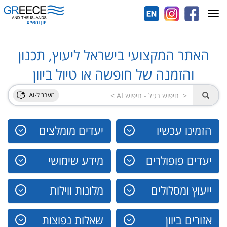
Toggle
navigation
האתר המקצועי בישראל ליעוץ, תכנון
והזמנה של חופשה או טיול ביוון
הזמינו עכשיו
יעדים מומלצים
יעדים פופולרים
מידע שימושי
ייעוץ ומסלולים
מלונות ווילות
אזורים ביוון
שאלות נפוצות