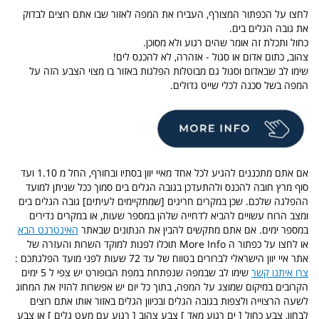
לחצו על הכפתור המצורף, העבירו את המפה לאזור שבו אתם רוצים לבדוק
את גובה הגלים בים.
כחול ותכלת זה אומר שהים רגוע ולא מסוכן.
צהוב, כתום אדום או סגול - אזהרה, לא להכנס לים!
שימו לב שבאדום וסגול גם מבוטלות הפלגות באזור בו מצוי הצבע הזה על
המפה בשל סכנה לכלי שייט גדולים.
אם אתם מתכננים להגיע לכל אחד מאיי יוון בסתיו ובחורף, החל מ 1.10 ועד
סוף מרץ חובה להכנס ולהתעדכן בגובה הגלים בים סמוך ככל שניתן למועד
ההפלגה שלכם. שכן במקרים חריגים [שמתקיימים לעיתים] גובה הגלים בים
ומצב הרוח עשויים להביא לדחייה שלהן במספר שעות, או במקרים נדירים
במספר ימים. אם אתם מתקשים להבין את הנתונים שבאתר
האינטרנט הבא
או לחצו על כפתור ה More Info תוכלו לפנות למוקד השרות והעזרה של
אתר איי יוון הישראלי לברורים בטווח של עד 72 שעות לפני מועד הפלגתכם :
צרו איתנו קשר
שימו לב שבמפה שנפתחת במפת הבופורט יש צפי ל 5 ימים
הקרובים במיקום שמוצג על המפה, בתוך כל יום יש אפשרות להזיז את המחוג
לשעה הרצוייה ולצפות בגובה הגלים ובכיוון הגלים באזור אותו אתם רוצים
לבחון, צבע כחול [ ים רגוע מאד ] צבע צהוב [ רגוע עם מעט גלים ] או צבע