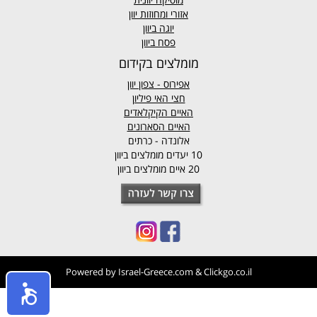
אזורי ומחוזות יוון
יוגה ביוון
פסח ביוון
מומלצים בקידום
אפירוס
- צפון יוון
חצי האי פיליון
האיים הקיקלאדים
האיים הסארונים
אלונדה - כרתים
10 יעדים מומלצים ביוון
20 איים מומלצים ביוון
Powered by
Israel-Greece.com
&
Clickgo.co.il