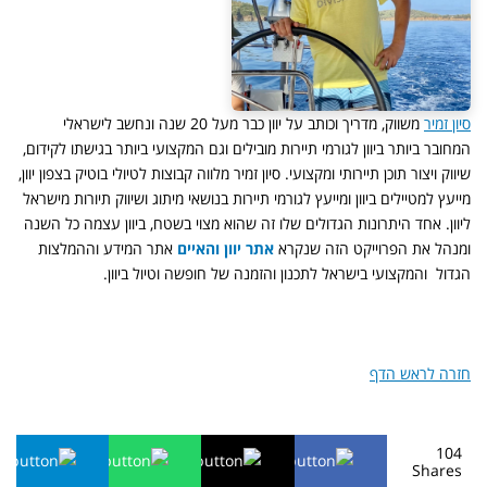
סיון זמיר
משווק, מדריך וכותב על יוון כבר מעל 20 שנה ונחשב לישראלי
המחובר ביותר ביוון לגורמי תיירות מובילים וגם המקצועי ביותר בגישתו לקידום,
שיווק ויצור תוכן תיירותי ומקצועי. סיון זמיר מלווה קבוצות לטיולי בוטיק בצפון יוון,
מייעץ למטיילים ביוון ומייעץ לגורמי תיירות בנושאי מיתוג ושיווק תיורות מישראל
ליוון. אחד היתרונות הגדולים שלו זה שהוא מצוי בשטח, ביוון עצמה כל השנה
ומנהל את הפרוייקט הזה שנקרא
אתר יוון והאיים
אתר המידע וההמלצות
הגדול והמקצועי בישראל לתכנון והזמנה של חופשה וטיול ביוון.
חזרה לראש הדף
104
Shares