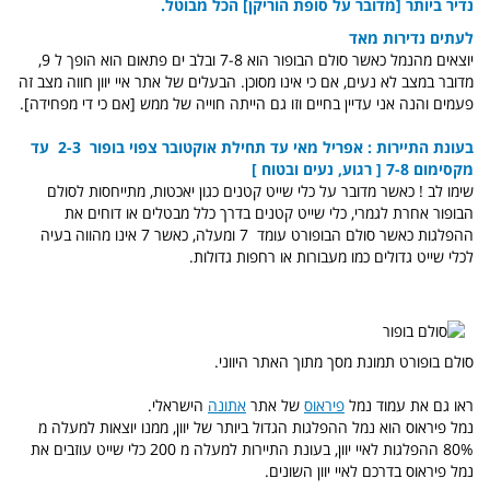
נדיר ביותר [מדובר על סופת הוריקן] הכל מבוטל.
לעתים נדירות מאד
יוצאים מהנמל כאשר סולם הבופור הוא 7-8 ובלב ים פתאום הוא הופך ל 9,
מדובר במצב לא נעים, אם כי אינו מסוכן. הבעלים של אתר איי יוון חווה מצב זה
פעמים והנה אני עדיין בחיים וזו גם הייתה חוייה של ממש [אם כי די מפחידה].
בעונת התיירות : אפריל מאי עד תחילת אוקטובר צפוי בופור 2-3 עד
מקסימום 7-8 [ רגוע, נעים ובטוח ]
שימו לב ! כאשר מדובר על כלי שייט קטנים כגון יאכטות, מתייחסות לסולם
הבופור אחרת לגמרי, כלי שייט קטנים בדרך כלל מבטלים או דוחים את
ההפלגות כאשר סולם הבופורט עומד 7 ומעלה, כאשר 7 אינו מהווה בעיה
לכלי שייט גדולים כמו מעבורות או רחפות גדולות.
סולם בופורט תמונת מסך מתוך האתר היווני.
ראו גם את עמוד נמל
פיראוס
של אתר
אתונה
הישראלי.
נמל פיראוס הוא נמל ההפלגות הגדול ביותר של יוון, ממנו יוצאות למעלה מ
80% ההפלגות לאיי יוון, בעונת התיירות למעלה מ 200 כלי שייט עוזבים את
נמל פיראוס בדרכם לאיי יוון השונים.