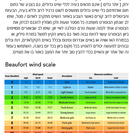
ירוק [ יותר גלים ] אינם מהווים בעיה לכלי שייט גדולים, גם בצבע של כתום
חום ואדמדמם כלי שייט גדולים ממשיכים לשוט כרגיל לרוב וללא בעיה, הבעיות
והביטולים לרוב קורים כאשר הצבע באיזור השייט מתקרב לאדום / סגול, שימו
לב שנתון הבופורט משתנה כל מספר שעות ולכן מומלץ להכנס לבדוק את
הבופורט אחד לכמה שעות טרם הפלגה לאיי יוון. שימו לב שבאזורים מסויימים
ביוון הבופורט עשוי להיות גבוה מאד גם בשיא הקיץ למשל במזרח פיליון, או
בבמזרח האי אוויה או באיים אנדרוס וטינוס ובכלל באיים הקיקלאדים, רוח וגלים
גבוהים למעשה יכולים להופיע בכל מקום ביוון בכל יום בשנה, השתמשו בעמוד
זה של אתר יוון והאיים בכדי להבין טוב יותר את המצב באזור בו את מצויים.