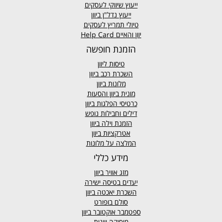
ייעוץ שיווקי לעסקים
ייעוץ נדל"ן ביוון
טיולי תמריץ לעסקים
יוון והאיים Help Card
הזמנת חופשה
טיסות ליוון
השכרת רכב ביוון
מלונות ביוון
מונית ביוון
והסעות
כרטיסי הפלגות ביוון
דילים וחבילות נופש
הזמנת וילה ביוון
אטרקציות ביוון
המלצה על מלונות
מידע כללי
מזג אוויר
ביוון
יעדים בטיסה ישירה
השכרת יאכטה ביוון
סולם בופורט
ספטמבר אוקטובר ביוון
מוסיקה יוונית