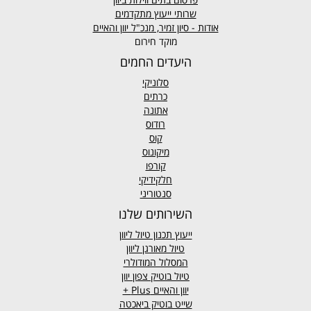
שרותי ייעוץ מתקדמים
אודות - סיון זמיר, מנכ"ל יוון והאיים
מוקד חירום
היעדים החמים
סלוניקי
כרתים
אתונה
רודוס
קוס
מיקונוס
קורפו
חלקידיקי
סנטוריני
השירותים שלנו
ייעוץ תכנון טיול ליוון
טיול מאורגן ליוון
המסלול המודולרי
טיול בוטיק צפון יוון
יוון והאיים
Plus +
שייט בוטיק ביאכטה