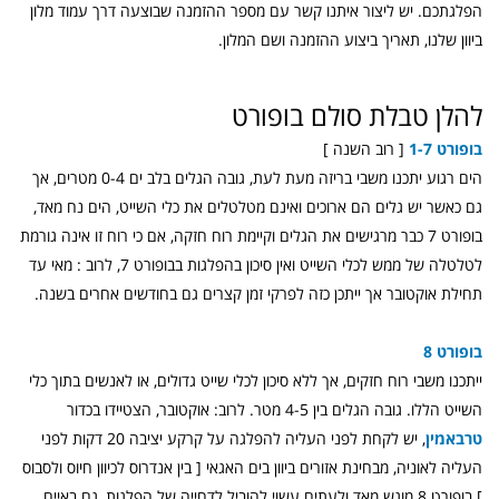
הפלגתכם. יש ליצור איתנו קשר עם מספר ההזמנה שבוצעה דרך עמוד מלון
ביוון שלנו, תאריך ביצוע ההזמנה ושם המלון.
להלן טבלת סולם בופורט
בופורט 1-7
[ רוב השנה ]
הים רגוע יתכנו משבי בריזה מעת לעת, גובה הגלים בלב ים 0-4 מטרים, אך
גם כאשר יש גלים הם ארוכים ואינם מטלטלים את כלי השייט, הים נח מאד,
בופורט 7 כבר מרגישים את הגלים וקיימת רוח חזקה, אם כי רוח זו אינה גורמת
לטלטלה של ממש לכלי השייט ואין סיכון בהפלגות בבופורט 7, לרוב : מאי עד
תחילת אוקטובר אך ייתכן כזה לפרקי זמן קצרים גם בחודשים אחרים בשנה.
בופורט 8
ייתכנו משבי רוח חזקים, אך ללא סיכון לכלי שייט גדולים, או לאנשים בתוך כלי
השייט הללו. גובה הגלים בין 4-5 מטר. לרוב: אוקטובר, הצטיידו בכדור
טרבאמין
, יש לקחת לפני העליה להפלגה על קרקע יציבה 20 דקות לפני
העליה לאוניה, מבחינת אזורים ביוון בים האגאי [ בין אנדרוס לכיוון חיוס ולסבוס
] בופורט 8 מוגש מאד ולעתים עשוי להוביל לדחייה של הפלגות, גם באיים