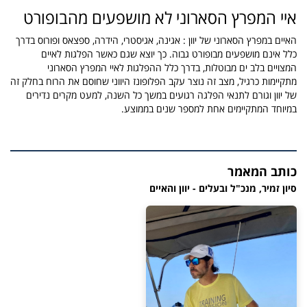
איי המפרץ הסארוני לא מושפעים מהבופורט
האיים במפרץ הסארוני של יוון : אגינה, אגיסטרי, הידרה, ספצאס ופורוס בדרך
כלל אינם מושפעים מבופורט גבוה. כך יוצא שגם כאשר הפלגות לאיים
המצויים בלב ים מבוטלות, בדרך כלל ההפלגות לאיי המפרץ הסארוני
מתקיימות כרגיל, מצב זה נוצר עקב הפלופונז היווני שחוסם את הרוח בחלק זה
של יוון וגורם לתנאי הפלגה רגועים במשך כל השנה, למעט מקרים נדירים
במיוחד המתקיימים אחת למספר שנים בממוצע.
כותב המאמר
סיון זמיר, מנכ"ל ובעלים - יוון והאיים