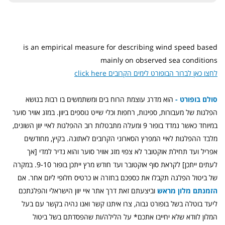
is an empirical measure for describing wind speed based
mainly on observed sea conditions
click here לחצו כאן לברור הבופורט לימים הקרובים
סולם בופורט -
הוא מדרג עוצמת הרוח בים ומשתמשים בו רבות בנושא
הפלגות של מעבורות, ספינות, רחפות וכלי שייט נוספים ביוון. במזג אוויר סוער
במיוחד כאשר נמדד בופור 9 ומעלה מתבטלות רוב ההפלגות לאיי יוון השונים,
מלבד ההפלגות לאיי המפרץ הסארוני הקרובים לאתונה. בקיץ, מחודשים
אפריל ועד תחילת אוקטובר לא צפוי מזג אוויר סוער והוא נדיר למדי [אך
לעתים ייתכן] לקראת סוף אוקטובר ועד חודש מרץ ייתכן בופור 9-10. במקרה
של ביטול הפלגה תקבלו את כספכם בחזרה או כרטיס חלופי ליום אחר. אם
הזמנתם מלון מראש
וביצעתם זאת דרך אתר איי יוון הישראלי והפלגתכם
ליעד בוטלה בשל בופורט גבוה, צרו איתנו קשר
ואנו נהיה בקשר עם בעל
המלון לוודא שלא יחייבו אתכם* על הלילה/ות שהפסדתם בשל ביטול