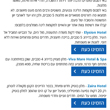
באי לסבוס פועלים הרבה יותר דירות להשכרה, חדרי אירוח ווילות, מאשר
מלונות.
באי לסבוס מקומות הלינה צנועים, פשוטים ורבים מהם מעט מיושנים. לא
תמצאו פה רזורטים מפוארים או מלונות 5 כוכבים, ולכן זהו יעד לאוהבי יוון
הפשוטה והטובה של פעם.
קבלו את רשימת צוות אתר יוון והאיים למקומות לינה מומלצים בלסבוס:
Elysion Hotel
- שתי דקות משדה התעופה, מול הים, על הכביש המוביל אל
העיר. מלון בדירוג 5 כוכבים, בריכה חיצונית, חדרים נוחים ומרווחים ואירוח ללא
דופי. לזוגות או משפחות.
Viva Mare Hotel & Spa-
מלון מצויין בדירוג 4 כוכבים, שוכן במיתימנה עם
מתחם חוף פרטי, ומציע כמה מתחמים עם בריכות שחיה, ספא מפנק.
Zaira Hotel
- מלון בוטיק חדש ומיוחד, בכפר הדייגים הקטן סקאלה לוטרון,
רק 20 דקות נסיעה ממיטיליני, מפעל ישן על קו הים שהוסב למלון בוטיק
יפיפה. ממש על המים. חדרים זוגיים וחדרי משפחה.