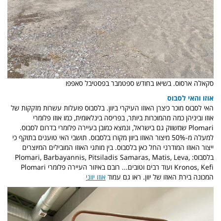
סקאלה ארסוס. בשיאו בחודש ספטמבר בפסטיבל סאפפו
אוזו והאי לסבוס
האי לסבוס מוכר כיצרן האוזו העיקרי ביוון. בלסבוס פועלות עשרות מזקקות של
אוזו וביניהן כמה מהמוכרות ביותר, בפריסה בינלאומית, כמו אוזו פלומרי
Plomari שמשווק גם בישראל, ונמצא כמובן בעיירה פלומרי בדרום לסבוס.
למעלה מ-50% מיצור האוזו ביוון מקורו בלסבוס. תושבי האי טוענים בתוקף כי
ייצור האוזו המודרני החל כאן בלסבוס. בין מותגי האוזו המובילים המיוצרים
בלסבוס: Plomari, Barbayannis, Pitsiladis Samaras, Matis, Leva,
Kronos, Kefi ועוד רבים וטובים... רובם באיזור העיירה פלומרי Plomari
המכונה בירת האוזו של יוון. ראו גם עמוד
אוזו יווני