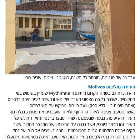
ערב רב של סגנונות, תוססת כל השנה, מיטיליני. צילום: שרית רוסו
העיירה מוליבוס Molivos
היא מוכרת גם בשמה הקדום מיתימנה Mythimna שעדיין בשימוש בפי
המקומיים. שוכנת בקצה הצפוני מערבי של האי ונחשבת לעיר היפה בלסבוס
(ואחת היפות ביוון ללא ספק) ויעד תיירותי מבוקש על האי לסבוס.
כאשר נוסעים צפונה לאורך קו החוף, ולאחר שעוברים את פטרה, נגלה נוף
העיר והוא יפיפה, גבעה שבפסגתה שרידי מבצר ביזנטי עתיק החולש על
העיר. זהו מבצר ביזנטי, אשר נבנה על הריסותיו של המבצר המקורי אשר
הקים אכילס במלחמת טרויה המפורסמת., וממנו נשפכים אל הים ואל נמל
הדייגים הציורי, בתי הלבנים בעלי הגגות האדומים. הליכה בסמטאות מלמעלה