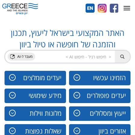
Toggle
navigation
האתר המקצועי בישראל ליעוץ, תכנון
והזמנה של חופשה או טיול ביוון
הזמינו עכשיו
יעדים מומלצים
יעדים פופולרים
מידע שימושי
ייעוץ ומסלולים
מלונות ווילות
אזורים ביוון
שאלות נפוצות