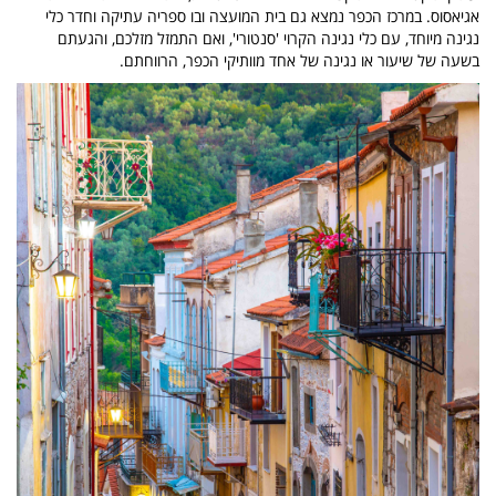
אגיאסוס. במרכז הכפר נמצא גם בית המועצה ובו ספריה עתיקה וחדר כלי
נגינה מיוחד, עם כלי נגינה הקרוי 'סנטורי', ואם התמזל מזלכם, והגעתם
בשעה של שיעור או נגינה של אחד מוותיקי הכפר, הרווחתם.