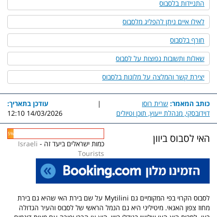
התניידות בלסבוס
לאילו איים ניתן להפליג מלסבוס
חורף בלסבוס
שאלות ותשובות נפוצות על לסבוס
יצירת קשר והמלצה על מלונות בלסבוס
כותב המאמר:
שרית רוסו
|
עודכן בתאריך:
דוידובסקי, מנהלת ייעוץ, תוכן וטיולים
14/03/2026 12:10
5%
האי לסבוס ביוון
כמות ישראלים ביעד זה -
Israeli
Tourists
לסבוס הקרוי בפי המקומיים גם Mytilini על שם בירת האי שהיא גם בירת
מחוז צפון האגאי. מיטיליני היא גם הנמל הראשי של לסבוס והעיר הגדולה