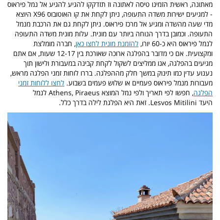
מאתונה, ראשית
הזמינו טיסה לאתונה וז תזדקקו להגיע
להגיע אל נמל פיראוס
- למגיעים ישירות משדה התעופה, ניתן לקחת את קו האוטובוס X96 היוצא
מדי שעה מהשדה ומגיע אל מרכז פיראוס. ניתן לקחת גם את הרכבת מנמל
התעופה. וכמובן בדרך הנוחה ביותר עם מונית. עלות מונית משדה התעופה
לנמל פיראוס היא כ-60 יורו,
להזמנת מונית לחצו כאן
, חברה מומלצת
ומקצועית. אם כי מדובר בהפלגה ארוכה שאורכת בין 12-17 שעות, אם אתם
מגיעים בהפלגה, אנו ממליצים לשקול לקחת קבינה במעבורת ולישון תוך
נענוע עדין כמו תינוק במשך חלק מההפלגה.
בררו לוחות זמני הפלגה מראש,
מעבורות מנמל פיראוס פעמיים או שלוש פעמים בשבוע.
לחצו ללוחות זמני
הפלגה
, חפשו לפי תאריך ולפי נמל המוצא Athens, Piraeus לנמל
היעד Lesvos Mitilini. זאת היא הפלגת לילה בדרך כלל.