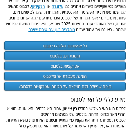
מרהיבים או מלונות 5 כוכבים הכל כלול או מלונות עם פארק מים, או ריזורטים
מעולים כפי שקיימים ביעדים אחרים כמו
אלונדה
או
חלקידיקי
, לסבוס מתאים
למי שמחפש את יוון הפשוטה, האונטנתית והמיוחדת, שימו לב שאם אתם
פחות מתחברים לאופי המיוחד של לסבוס, ואנחנו יודעים למה אנחנו כותבים
את זה, בשל מאוכזבי עונת התיירות 2025 שהגיעו והאי פחות התאים לפנטזיה
שלהם.. ראו גם את עמוד יעדים
מומלצים ביוון עם טיסה ישירה
כל אפשרויות הלינה בלסבוס
הזמנת רכב בלסבוס
אטרקציות בלסבוס
הזמנת מעבורת אל ומלסבוס
רוצים שנשלח לכם המלצה על מלונות ואטרקציות בלסבוס?
מידע כללי על האי לסבוס
לסבוס הוא האי השלישי בגודלו בין איי יוון, אחרי האי כרתים והאי אוויה. הוא אי
הררי מאד ובחופו הדרומי בולטים שני מפרצים מרהיבים.
לסבוס תופס יותר ויותר את מקומו כאי מתוייר ובשנים האחרונות נושא התיירות
התפתח מאד, אך עדיין האי שומר על אותנטיות, והוא גם מספיק גדול