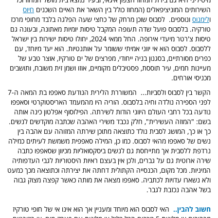
השירותים המוניציפאלים (המחוז כולל בין השאר את האיים השכנים
חיוס
ו
לימנוס
ונוספים. לסבוס שוכן מרחק של כחצי שעה הפלגה בלבד מחופי מרכז
טורקיה. בלסבוס פועל שדה תעופה המקבל טיסות יומיות מאתונה, ובעונה גם
טיסות צ'רטר מיעדי אירופה. החל ממאי 2024, יחולו טיסות ישירות בין ישראל
ללסבוס. לסבוס הוא אי יווני אמיתי ששומר על אותנטיות. הוא יעד מיוחד, עם
כפרים מסורתיים, בסגנון בניה ייחודי, מפרצים של ים טורקיז, אוצר טבע של
מעיינות חמים, עיר תוססת, פסטיבלים מקומיים, אוזו ושמן זית משובח, ותושבים
מכניסי אורחים.
הקשר בין לסבוס ולסביות...
המשוררת הלירית הנודעת סאפפו בת המאה ה-7
לפני הספירה נולדה וחיה בלסבוס. הוריה היו מהמעמד האריסטוקרטי וסאפפו
נודעה בכל רחבי העולם היווני הודות לשירתה. הפילוסוף אפלטון כינה אותה
בשם: "המוזה העשירית", חלק נכבד משירי האהבה שכתבה מוקדשים לנשים.
כך או כך, המושג לסבית נולד כתוצאה מתוכן שירתה המזוהה עם אהבה בין
נשים של סאפפו מהאי לסבוס. כמו כן, המילה סאפפית משמשת לעיתים כמילה
נרדפת ללסבית אך מתייחסת גם לנשים ביסקסואליות מכיוון שסאפפו כתבה
שירה ארוטית גם על גברים, ולכן אין בעצם ראיות היסטוריות לגבי העדפותיה
המיניות. מכל מקום, הכנסייה הקתולית דחתה את יצירתה וכתוצאה מכך כמעט
ולא נשארו עדויות לכתביה. סאפפו מצאה את מותה כאשר קפצה מצוק גבוה
בשל אהבה נכזבת לגבר.
חשוב להבין..
האי לסבוס הוא מיוחד ומעניין אך הוא אינו אי של חופי טורקיז