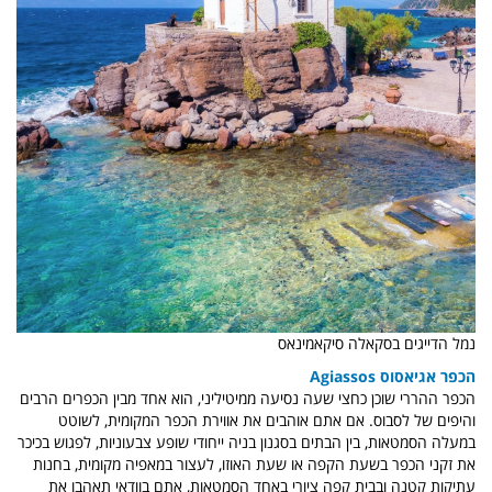
נמל הדייגים בסקאלה סיקאמינאס
הכפר אגיאסוס Agiassos
הכפר ההררי שוכן כחצי שעה נסיעה ממיטיליני, הוא אחד מבין הכפרים הרבים
והיפים של לסבוס. אם אתם אוהבים את אווירת הכפר המקומית, לשוטט
במעלה הסמטאות, בין הבתים בסגנון בניה ייחודי שופע צבעוניות, לפגוש בכיכר
את זקני הכפר בשעת הקפה או שעת האוזו, לעצור במאפיה מקומית, בחנות
עתיקות קטנה ובבית קפה ציורי באחד הסמטאות, אתם בוודאי תאהבו את