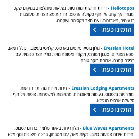
Heliotopos
- דירות חדשות ומודרניות, נפלאות ומומלצות, במיקום שקט
ומבודד אך קרוב אל חוף סקאלה ארסוס. הדירות מצוחצחות, מעוצבות
בנעימים, מאובזרות. ועם חצר מקסימה ושקטה.
Eressian Hotel
- מלון בוטיק מקסים בארסוס. קלאסי בעיצובו, וכולל חמאם
וספא מפנקים. סגנון מסורתי, מוקפד ומטופח מאד. כולל חצר פנימית עם
בריכה קטנה. ארוחת בוקר טובה.
Eressian Lodging Apartments
- דירות אירוח מהיותר חדישות
ומודרניות בלסבוס. נעימות ומאובזרות. מתאימות למשפחות. צופות אל חוף
סקאלה ארסוס הנפלא.
Blue Waves Apartments
- מלון דירות באיזור פלומרי בדרום לסבוס.
יחידות אירוח צנועות כמובן, נקיות מאד, עם מטבחון, בריכה חיצונית ונוף מלא