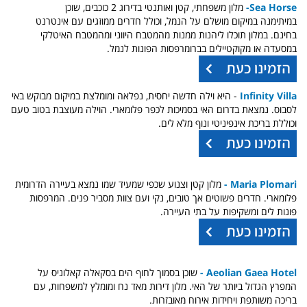
Sea Horse-
מלון משפחתי, קטן ואותנטי בדירוג 2 כוכבים, שוכן
במיתימנה במיקום מושלם על הנמל, וכולל חדרים ממוזגים עם אינטרנט
בחינם. במלון תוכלו ליהנות ממנות מהמטבח היווני ומהמטבח האיטלקי
במסעדה או מקוקטיילים בברומרפסות הפונות לנמל.
Infinity Villa
-
היא וילה חדשה יחסית, נפלאה ומומלצת במיקום מבוקש באי
לסבוס. נמצאת בדרום האי בסמיכות לכפר פלומארי. הוילה מעוצבת בטוב טעם
וכוללת בריכת אינפיניטי ונוף מלא לים.
Maria Plomari -
מלון קטן וצנוע שכפי שמעיד שמו נמצא בעיירה הדרומית
פלומארי. חדרים פשוטים אך טובים, נקי ועם צוות מסביר פנים. המרפסות
פונות לים ומשקיפות על בתי העיירה.
Aeolian Gaea Hotel -
שוכן בסמוך לחוף הים בסקאלה קאלוניס על
המפרץ הגדול ביותר של האי. מלון דירות מאד נח ומומלץ למשפחות, עם
בריכה משותפת ויחידות אירוח מאובזרות.