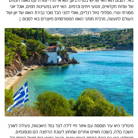
באי. לסבוס הוא האי שלישי בגודלו ביוון, הוא אי הררי ופורה עם מאות דונמים
של שדות חקלאיים, מטעי זיתים וכרמים. האי ידוע במעיינות חמים, אוכל יווני
מסורתי וטרי, מסלולי טיול רגליים, ואולי לפני הכל מוכר כבירת האוזו של יוון ושל
העולם למעשה, מרבית מותגי האוזו המפורסמים מיוצרים באי לסבוס.|
מיטליני היא עיר תוססת עם איזור חיי לילה לצד נמל היאכטות, פעילה לאורך
השנה כולה, בשונה מאיים אחרים שמחוץ לעונת הרחצה הם מנומנמים.
מיטיליני היא גם בירת המחוז הצפון איגאי, ובעיר נמצא בית מושל המחוז וכל