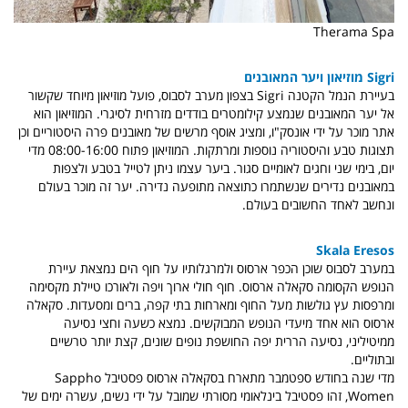
Therama Spa
Sigri מוזיאון ויער המאובנים
בעיירת הנמל הקטנה Sigri בצפון מערב לסבוס, פועל מוזיאון מיוחד שקשור
אל יער המאובנים שנמצע קילומטרים בודדים מזרחית לסיגרי. המוזיאון הוא
אתר מוכר על ידי אונסק"ו, ומציג אוסף מרשים של מאובנים פרה היסטוריים וכן
תצוגות טבע והיסטוריה נוספות ומרתקות. המוזיאון פתוח 08:00-16:00 מדי
יום, בימי שני וחגים לאומיים סגור. ביער עצמו ניתן לטייל בטבע ולצפות
במאובנים נדירים שנשתמרו כתוצאה מתופעה נדירה. יער זה מוכר בעולם
ונחשב לאחד החשובים בעולם.
Skala Eresos
במערב לסבוס שוכן הכפר ארסוס ולמרגלותיו על חוף הים נמצאת עיירת
הנופש הקסומה סקאלה ארסוס. חוף חולי ארוך ויפה ולאורכו טיילת מקסימה
ומרפסות עץ גולשות מעל החוף ומארחות בתי קפה, ברים ומסעדות. סקאלה
ארסוס הוא אחד מיעדי הנופש המבוקשים. נמצא כשעה וחצי נסיעה
ממיטיליני, נסיעה הררית יפה החושפת נופים שונים, קצת יותר טרשיים
ובתוליים.
מדי שנה בחודש ספטמבר מתארח בסקאלה ארסוס פסטיבל Sappho
Women, זהו פסטיבל בינלאומי מסורתי שמובל על ידי נשים, עשרה ימים של