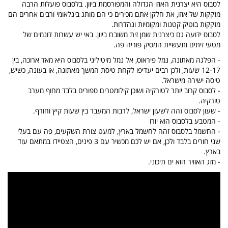
לסבוס היא יצרנית האוזו הגדולה והמפורסמת ביוון. בלסבוס פועלות הרבה
מזקקות של אוזו, את חלקן אתם מכירים כי הם מותג בינלאומי ורבים אחרים הם
מזקקות בוטיק קטנות ומקומיות ונהדרות.
לסבוס ידועה גם כיצרנית שמן זית משובח ביוון. באי יש עשרות דונמים של
מטעי זיתים ותעשיית המסיק פוריה פה.
- הפלגה מאתונה, נמל פיראוס, אל נמל מיטיליני בלסבוס היא מאד ארוכה, בין
12-17 שעות, ולכן רבים יעדיפו לקחת טיסת המשך מאתונה, או בעונה, כשיש,
טיסה ישירה מישראל.
- לסבוס קרוב יותר לטורקיה ושוכן קילומטרים ספורים בלבד מחוף מערב
טורקיה.
- שעון לסבוס זהה לשעון ישראל, לרבות המעבר בין שעות קיץ וחורף.
- המטבע בלסבוס הוא יורו
- החשמל בלסבוס זהה לחשמל בארץ, למעט צורת השקעים, פה עם בעלי
שני חורים בלבד ולכן, אם יש לכם מכשיר עם 3 פינים, הצטיידו במתאם עוד
בארץ.
- מזג האוויר הוא ים תיכוני.