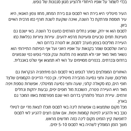
בכדי לשמור על אופיו הייחודי ולהציע מגוון סגנונות של נופש.
העיר מיטליני היא בירת האי לסבוס וגם בירת המחוז, מחוז צפון האגאי, היא
עיר תוססת ומרתקת כל השנה, ואינה שוקעת לשנת חורף כמו מרבית האיים
ביוון.
לסבוס הוא אי ירוק, שופע נחלים הזורמים כמעט כל השנה. באי ישנם גם
מעיינות חמים טבעיים ומעיינות מרפא ידועים. עיירות ציוריות נפלאות כמו
העיירה מוליבוס בצפון מערב לסבוס, או לוטרה בדרום האי.
נראה שלסבוס שומר בקנאות על אופיו היווני ועל אף הפיתוח התיירותי הוא
נשאר מאד מאד יווני ולא תמצאו פה מלונות ענק וכפרי נופש כפי שנפוצים
ברודוס ובכרתים. בכפרים מסויימים על האי לא תמצאו אף שלט באנגלית.
האיזורים המומלצים ביותר לנופש באי לסבוס הם מיתימניה הנקראת גם
מוליבוס, שעה וחצי נסיעה מהבירה מיטיליני. וכן כפרי הדייגים הקסומים שלצד
חופי הים, כמו סקאלה קלוני, שעה וחצי נסיעה ממיטלני. אפשרות נוספת ויפה
מאד היא העיירה פטרה, השוכנת מול חופים יפים, גבעות ירוקות ונחלים
זורמים. עיירת הנמל פלומרקי בדרום האי שגם מפורסמת באוזו המוכר גם
בארץ.
מכל מקום שתמצאו בו אפשרות לינה באי לסבוס תוכלו לצאת מדי יום לטיולי
כוכב באי ולהגיע לפינות קסומות ויפות. אם אתם רוצים להגיע לאי לסבוס
לחופשת קיץ הזמינו מקום לינה כמה חודשים מראש.
משך הזמן המומלץ לשהיה באי לסבוס 5-10 ימים.