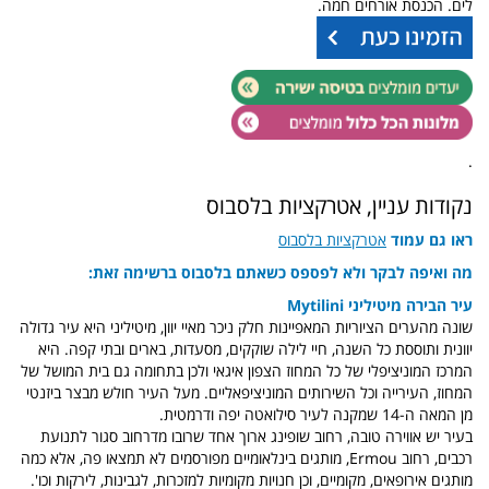
לים. הכנסת אורחים חמה.
.
נקודות עניין, אטרקציות בלסבוס
ראו גם עמוד
אטרקציות בלסבוס
מה ואיפה לבקר ולא לפספס כשאתם בלסבוס ברשימה זאת:
עיר הבירה מיטיליני Mytilini
שונה מהערים הציוריות המאפיינות חלק ניכר מאיי יוון, מיטיליני היא עיר גדולה
יוונית ותוססת כל השנה, חיי לילה שוקקים, מסעדות, בארים ובתי קפה. היא
המרכז המוניציפלי של כל המחוז הצפון איגאי ולכן בתחומה גם בית המושל של
המחוז, העירייה וכל השירותים המוניציפאליים. מעל העיר חולש מבצר ביזנטי
מן המאה ה-14 שמקנה לעיר סילואטה יפה ודרמטית.
בעיר יש אווירה טובה, רחוב שופינג ארוך אחד שרובו מדרחוב סגור לתנועת
רכבים, רחוב Ermou, מותגים בינלאומיים מפורסמים לא תמצאו פה, אלא כמה
מותגים אירופאים, מקומיים, וכן חנויות מקומיות למזכרות, לגבינות, לירקות וכו'.