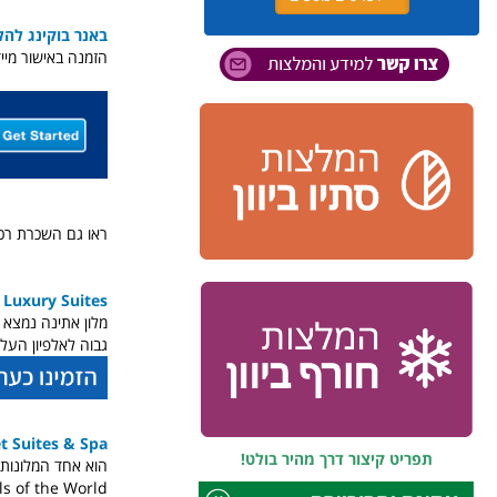
באנר בוקינג להלן מוביל ל 2193 אפשרויות לינה בסנטוריני
הזמנה באישור מיי
ראו גם השכרת רכב בסנטוריני, הזמינו Online
 Luxury Suites
מלון אתינה נמצא 
גבוה לאלפיון העלי
et Suites & Spa
תפריט קיצור דרך מהיר בולט!