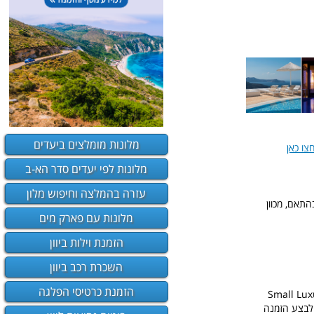
מלונות מומלצים ביעדים
צו כאן
מלונות לפי יעדים סדר הא-ב
עזרה בהמלצה וחיפוש מלון
התאם, מכוון
מלונות עם פארק מים
הזמנת וילות ביוון
השכרת רכב ביוון
הזמנת כרטיסי הפלגה
ים ביותר בסנטוריני והוא משוייך לקבוצת המלונות המפוארת העולמית Small Luxury
יתן לבצע הזמנה