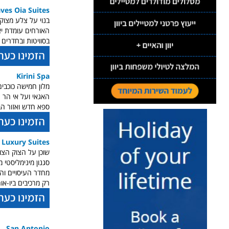
ves Oia Suites
בסוויטות ובחדרים
Kirini Spa
מלון חמישה כוכבי
האגאי ועל אי הר ה
ספא חדש ואזור הב
 Luxury Suites
שוכן על הצוק הצו
סגנון מינימליסטי 
מחדר העיסויים וה
רק מרכיבים ביו-אור
San Antonio