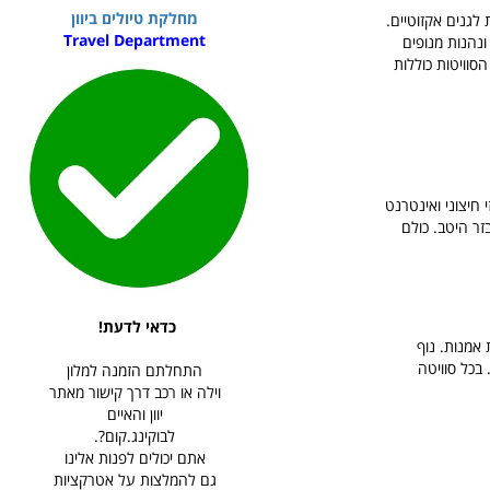
מחלקת טיולים ביוון
לגנים אקזוטיים.
Travel Department
טי ונהנות מנופים
הסוויטות כוללות
'קוזי חיצוני ואינטרנט
זר היטב. כולם
כדאי לדעת!
י עם יצירות אמנות. נוף
 בכל סוויטה
התחלתם הזמנה למלון
וילה או רכב דרך קישור מאתר
יוון והאיים
לבוקינג.קום?.
אתם יכולים לפנות אלינו
גם להמלצות על אטרקציות