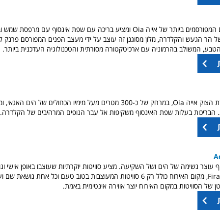
ממוקם על הצוקים המפורסמים ביותר של אייה Oia ומציע בריכה עם שפת אינסוף עם מר
ל הר הגעש והקלדרה, מלון מסוגנן זה עוצב על ידי מעצב הפנים המפורסם פרנק 
בע, המשולב בהרמוניה עם ארכיטקטורה מסורתית והטכנולוגיה העדכנית ביותר.
שוכן גם הוא בעיירת הצוק אייה Oia, במרחק של כ-300 מטרים מעל מימיו הכחולים של ה
 הבריכות בעלות שפת האינסוף משקיפות אל עבר הנופים המרהיבים של הקלדרה.
A
וף עוצר נשימה של הים ושל השקיעה. מציע סוויטות יוקרתיות שעוצבו באופן אישי ונו
ייחודית בלב פירה Fira, מקום האירוח כולל רק 6 סוויטות המעוצבות בטוב טעם וכל אחת נו
 של הסוויטות במקום האירוח יוצר אווירה אינטימית באמת.