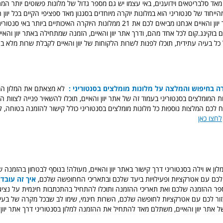
אד סלבריטאים וידוענים, באי עצמו יש גם מספר גדול של מלונות פשוטים יותר המת
יחוד של סנטוריני הוא במלונות יוקרה מיוחדים בסגנון מאד ספציפי הקיים בכל יוון 
בעמוד זה של אתר יוון והאיים אנחנו מביאים לכם את 21 ממלונות היוקרה האיכותיים ביותר 
וקינג.קום לכל אחד מהם, ודרך אתר יוון והאיים, הזמנה שמתחילה באתר יוון והאיי
כל בעיה עתידית, תוכלו לפנות לשרות הלקוחות של יוון והאיים לקבלת שרות מלא ב
ה בחיפוש והמלצה על מלונות מומלצים בסנטוריני :
לא מצאתם את המלון המ
ות המומלצים בסנטוריני בעמוד זה של אתר יוון והאיים, תוכלו להשאיר פנייה לצוות 
 לכם המלצות נוספות כל מלונות מומלצים בסנטוריני כולל קישור להזמנה בטוחה, 
לחצו כאן
ן או וילה בסנטוריני דרך קישור באתר יוון והאיים, מעולה! בנוסף לבטחון בהזמנה ש
לכם עם אטרקציות ופעילויות ביעד שלכם ובתאריכי החחופשה שלכם,
איך זה עובד?
ספר ההזמנה שלכם ואת תאריכי ההזמנה ותוכלו להתחיל בהתכתבות חינמית על נציג 
יעזור לכם עם אטרקציות לחופשה שלכם, השרות חינמי, שימו לב שבכל מקרה של בעי
 אתר יוון והאיים, משתלם מאד להתחיל את ההזמנה למלון בסנטוריני דרך אתר יוון 