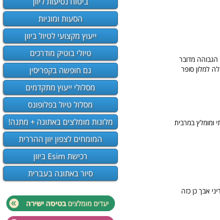
ביטוח נסיעות ליוון
הסעות ומוניות
ייעוץ מקצועי לטיול ביוון
טיולי בוטיק מודרכים
 הגבוהה מדובר
ולה למלון סופר
גם חופשה בקפריסין
מסלולי ייעוץ מתקדמים
מסלול טיול בפלופונס
מלונות מומלצים באתונה + מתנה!
י ומומלץ במרבית
המומחים לצפון יוון ההררית
רכישת Esim ביוון
סיור באתונה בעברית
ני אבך כן כזה