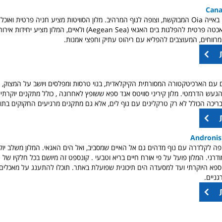
Cana
בנוי על צלע מצוק באייה Oia המבוקשת, וצופה לנוף המרהיב. מלון הסוויטות מציע חניה פרטית ו
האורחים עומדת יאכטה פרטית להפלגות בים האגאי (Aegean Sea) ולאיים, המלון מציע
 מרווחים, המעוצבים להפליא עם ריהוט עתיק וחפצי אמנות.
ם עם הארכיטקטורה המסורתית הקיקלאדית, בנוי טרסות ומפלסים ויושב על המצוק, 
געש הדרמטי. מלון קיריני סוויטס אנד ספא ששופץ לאחרונה , כולל מתקנים יוקרתיים 
ריכה הכולל לא רק טרקלינים עם נוף לים, אלא גם מתקנים מרגיעים החקוקים בתוך
Andronis
פה לקלדרה עם נוף מדהים גם אל האיים שמסביב, ואל הים האגאי. המלון משלב יו
מודרני. המלון פועל על פי אורח חיים בריא וטבעי . קונספט זה מיושם בכל חלקיו של 
ספא היוקרתי ועד למסעדה הים תיכונית שפועלת באתר. תוכלו להתענג על מאכלים 
גניים.