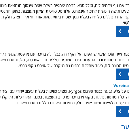
ד עם נוף מדהים לים, וכולל ספא ובריכה יפהפיה בעלת שפת אינסוף הנמצאת בינות 
חדריו מציעים נגן DVD וגישה חופשית לחיבור אינטרנט אלוחטי. סוויטות המלון מעוצבות באופן רומנ
החדר כוללים טלוויזיה בעלת מסך שטוח בלוויין, מיזוג אוויר וחלוקי רחצה. חלק מן 
וזי.
הוילות ממוקמות בכפר אייה Oia המבוקש הפונה אל הקלדרה, בכל וילה בריכה עם מרפסת שמש, ג
, דירות הסטודיו ובתי המערות הינם ממוזגים וכוללים חדר אמבטיה, סלון ומטבח מאוב
ית הפונה לים, בעוד שחלקם נהנים גם מיוקרה של אמבט ג'קוזי פרטי.
Voreina
מלון סוויטות ממוקם על צלע גבעה בכפר פירגוס Pyrgos, ומציע סוויטות בעלות עיצוב ייחוד
ל הסוויטות כוללות ג'קוזי או בריכה פרטית. מעוצבות בסגנון האדריכלות הקיקלדי.
ר