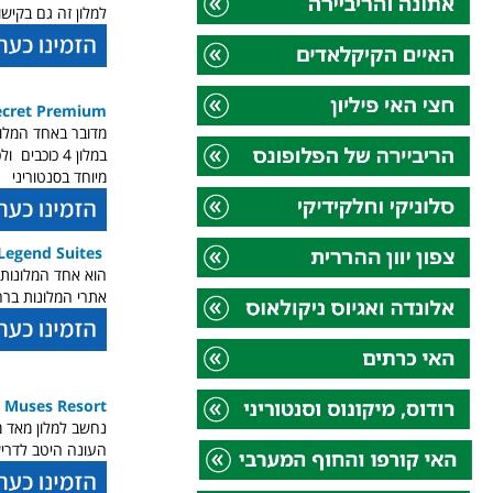
למלון זה גם בקישו
Secret Premium
מדובר באחד המלונ
במלון 4 כוכ
מיוחד בסנטוריני
 Legend Suites
הוא אחד המלונות 
אתרי המלונות ברח
9 Muses Resort
נחשב למלון מאד מו
העונה היטב לדריש