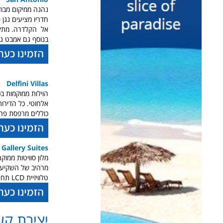
נהנה ממיקום מבוד
אל הקלדרה. מתקני 
בנוסף גם אמבט ג'ק
Delfini Villas
אלחוטי. כל הדירות
כוללים מרפסת פרט
 Gallery Suites
מרהיב של השקיעה כ
טלוויזיית LCD תחנת עגינה לאייפוד ומיזוג אוויר. חלק מיחידות האירוח כוללות מטבח מאובזר .
יצירת קש