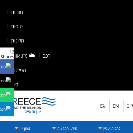
מוניות
|
טיסות
|
מלונות
|
12
🌥️
|
רכב
מזג אוויר
|
Shares
הפלגות
|
ביטוח
לום
EN
Eλ
כתבות ועניין
מידע והמלצות
צפון יוון