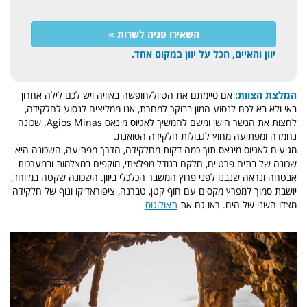
השאירו פניה לשרות »
יוון והאיים, הכל על יוון במקום אחד.
המלצת הצוות:
אם סיימתם את הטיול/חופשה באוויה ויש לכם לילה אחרון
באי ולא בא לכם לנסוע המון בבוקר למחרת, אנו ממליצים לנסוע לחלקידה,
לחצות את הגשר הישן ומשם להמשיך לאגיוס מינאס Agios Minas. שכונה
נחמדה ומפתיעה מחוץ לגבולות חלקידה הסואנת.
מגיעים לאגיוס מינאס תוך כמה דקות מחלקידה, הדרך מפתיעה, השכונה היא
שכונה של בתים פרטיים, חלקם בגודל מפלצתי, מוקפים במצלמות ובמערכות
אבטחה ונראה שנבנו לפני פרוץ המשבר הכלכלי ביוון. השכונה שקטה במיוחד,
יושבת סמוך למפרץ מקסים עם חוף קטן, טברנה, ציפוראדיקו ונוף של חלקידה
מצדו השני של הים. ראו גם את
תאולוגוס