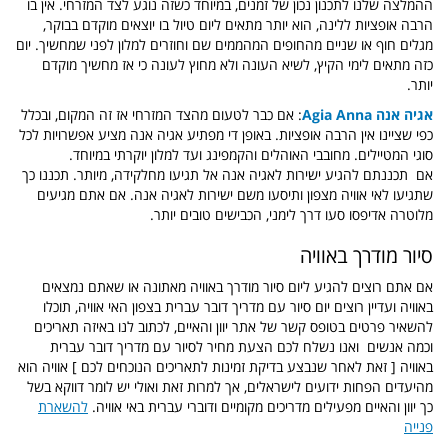
ההמלצה שלנו לתכנון נכון של זמנים, במיוחד כשזה נוגע לצד המזרחי. אין בו
הרבה אופציות ללינה, הוא יותר מתאים ליום טיול בו יוצאים מוקדם בבוקר,
מגלים חוף או שניים מהחופים המהממים שם וחוזרים למלון לפני שמחשיך. יום
כזה מתאים לימי הקיץ, לשיא העונה ולא מחוץ לעונה כי אז מחשיך מוקדם
יותר.
אגיה אנה Agia Anna
: אם כבר לטעום מהצד המזרחי אז זה המקום, ובכלל
כפי שציינו אין הרבה אופציות. באופן די מפתיע אגיה אנה מציע אפשרויות לכל
סוגי המטיילים. מחובבי האוהלים והקמפינג ועד למלון יוקרתי במיוחד.
אם תכננתם להגיע ישירות לאגיה אנה אל תגיעו מחלקידה, מיותר. תכננו כך
שתגיעו לאי אוויה מצפון ותיסעו משם ישירות לאגיה אנה. אם אתם מגיעים
מלוטרה אדיפסו סעו דרך לימני, הכבישים טובים יותר.
סיור מודרך באוויה
אם אתם רוצים להגיע ליום סיור מודרך באוויה מאתונה או שאתם נמצאים
באוויה ועדיין רוצים יום סיור עם מדריך דובר עברית בצפון האי אוויה, תוכלו
להשאיר פרטים בטופס קשר של אתר יוון והאיים, לכתוב לנו באיזה תאריכים
וכמה אנשים ואנו נשלח לכם הצעת מחיר לסיור עם מדריך דובר עברית
באוויה [ זאת לאחר שנבצע בדיקת זמינות לתאריכים הנוכחים לכם ] אוויה הוא
מהיעדים הפחות ידועים לישראלים, אך למרות זאת ואולי יש לומר דווקא בשל
כך יוון והאיים מפעילים מדריכים מקומיים ודוברי עברית באי אוויה.
להשארת
פנייה