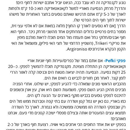
נוגע לקנטדיקה זה לא עובד ככה, הניווט יוביל אתכם ישירות לחוף הים!
והדרך? מרחק הנסיעה מאוריי למשל לקאנאטאדיקה הוא כ-10 ק"מ ולפחות
לאורך של כ-5 ק"מ אתם תרגישו שאתם נוסעים בחצר האחורית של מישהו
ישירות לתוך חוף הים הפרטי שלו.
הדרך [אם לא נוסעים לאורך קו החוף] מלווה במאות אם לא אלפי עצי זית,
מספר בתים פרטיים גדולים המרוחקים אחד מהשני מרחק ניכר. החוף הוא
חוף אבנים/חלוקי נחל ואם תעמדו מול המים תוכלו לראות מולכם מימין
את
טריקרי Trikeri, (השפיץ הדרומי של חצי האי פיליון), ומשמאל את האי
הקטן הנקרא ארגירוניסו Argironiso.
פפקי Pefki-
אם אתם במוד של כפרים/עיירות חוף יווניות אוריי
וקאנאטאדיקה הן התחלה מצוינת. מקנטדיקה תוכלו להמשיך לפפקי. כ-20-
25 דקות נסיעה. הנסיעה תהיה יציאה מטווח הים וכניסה קלה לאזור הררי
לזמן קצר. לאחר מכן חזורים לכביש בו רואים את הים.
מהכביש הראשי פונים שמאלה כדי להגיע לפפקי, יש שילוט. אחרי הפניה
מבינים מהיכן הגיע השם פפקי. משמעות השם היא אורן, עץ אורן וכשפונים
להיכנס לפפקי נוסעים בכביש מוקף באורנים עד הגעה לקו הים.
כמו באוריי, גם כאן יש נמל קטן ושדרה עם בתי קפה וטברנות ממש מול הים
רק שבפפקי השדרה הזו ממשיכה וממשיכה ולא נגמרת. לאורך כל השדרה
תמצאו עצים המעטרים אותה ובצילם ספסלי ישיבה קטנים מדי פעם. אנחנו
מאוהבים!
בפפקי יש את אחד החופים הכי ארוכים באי אוויה. רצועת חוף באורך של כ-2