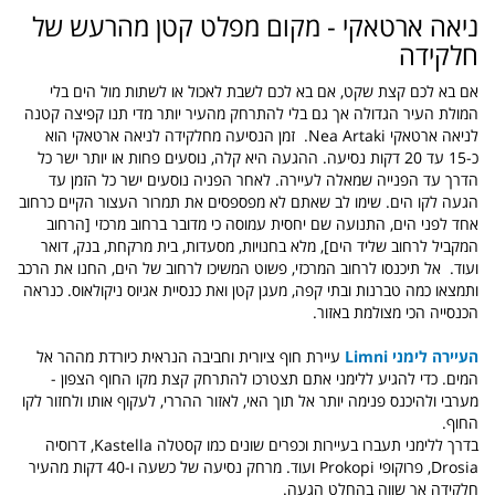
ניאה ארטאקי - מקום מפלט קטן מהרעש של
חלקידה
אם בא לכם קצת שקט, אם בא לכם לשבת לאכול או לשתות מול הים בלי
המולת העיר הגדולה אך גם בלי להתרחק מהעיר יותר מדי תנו קפיצה קטנה
לניאה ארטאקי Nea Artaki.
זמן הנסיעה מחלקידה לניאה ארטאקי הוא
כ-15 עד 20 דקות נסיעה. ההגעה היא קלה, נוסעים פחות או יותר ישר כל
הדרך עד הפנייה שמאלה לעיירה.
לאחר הפניה נוסעים ישר כל הזמן עד
הגעה לקו הים. שימו לב שאתם לא מפספסים את תמרור העצור הקיים כרחוב
אחד לפני הים, התנועה שם יחסית עמוסה כי מדובר ברחוב מרכזי [הרחוב
המקביל לרחוב שליד הים], מלא בחנויות, מסעדות, בית מרקחת, בנק, דואר
ועוד.
אל תיכנסו לרחוב המרכזי, פשוט המשיכו לרחוב של הים, החנו את הרכב
ותמצאו כמה טברנות ובתי קפה, מעגן קטן ואת כנסיית אגיוס ניקולאוס. כנראה
הכנסייה הכי מצולמת באזור.
העיירה לימני Limni
עיירת חוף ציורית וחביבה הנראית כיורדת מההר אל
המים. כדי להגיע ללימני אתם תצטרכו להתרחק קצת מקו החוף הצפון -
מערבי ולהיכנס פנימה יותר אל תוך האי, לאזור ההררי, לעקוף אותו ולחזור לקו
החוף.
בדרך ללימני תעברו בעיירות וכפרים שונים כמו קסטלה Kastella, דרוסיה
Drosia, פרוקופי Prokopi ועוד. מרחק נסיעה של כשעה ו-40 דקות מהעיר
חלקידה אך שווה בהחלט הגעה.