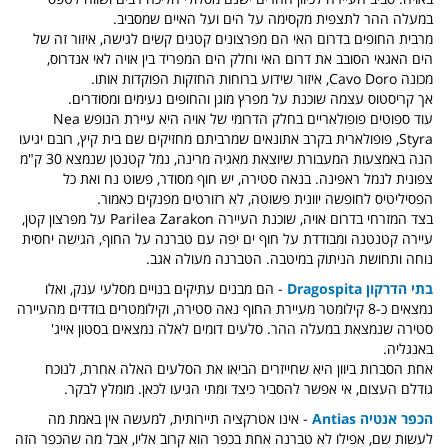
במעלה ההר לתצפית מקסימה על הים ועל האיים שמסביב.
מרבית החופים בדרום האי הם מפרצונים קטנים קשים לגישה, איזור זה של
הים האגאי הסובב את דרום האי וחלק הים המפריד בין אויה לאי אנדרוס,
מכונה Cavo Doro, איזור שידוע ברוחות החזקות הפוקדות אותו.
אך קריסטוס עצמה שוכנת על מפרץ מוגן והחופים נעימים ומסודרים.
עוד ספוטים פופולאריים בחלק הדרומי של אויה היא עיירת הנופש Nea
Styra, פופולארית בקרב אתונאים שמרביתם מחזיקים שם בית קיץ, רובם יגיעו
הנה באמצעות המעבורת שיוצאת מאגיה מרינה, נמל קטנטן שנמצא 30 ק"מ
צפונית לנמל ראפינה. בנאה סטירה, יש חוף מסודר, פשוט נח ואת כל
הפסיליטיס לחופשה יוונית פשוטה, לא רזורטים מפנקים כאמור.
בצד המזרחי בדרום אויה, שוכנת העיירה
Parilea Zarakon על מפרצון קטן,
עיירה קטנטנה ומבודדת על חוף ים יפה עם טברנה על החוף, הגישה יחסית
נוחה ותחושת הניתוק במיטבה. הטברנה מעולה אגב.
בתי הדרקון Dragospita
- הם מבנים עתיקים בנויים מסלעי ענק, ואלו
נמצאים כ-8 קילומטר מעיירת החוף נאה סטירה, וקילומטרים בודדים מהעיירה
סטירה שנמצאת במעלה ההר.
סלעים דומים
לאלה
נמצאים בסטון אייג'
באנגליה.
אחת הסברות ביוון היא שחייזרים הביאו את הסלעים האלה אחרת, לנוכח
גודלם העצום, אי אפשר להסביר כיצד ומתי הגיעו לכאן. מומלץ לבקר.
הכפר אנטיה Antias
- אינו אטרקציה תיירותית, למעשה אין באמת מה
לעשות שם, אפילו לא טברנה אחת בכפר הוא קרוב אליו, אבל מה שהכפר הזה