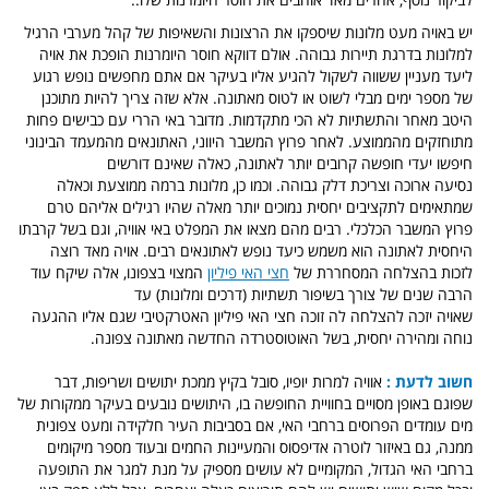
יש באויה מעט מלונות שיספקו את הרצונות והשאיפות של קהל מערבי הרגיל
למלונות בדרגת תיירות גבוהה. אולם דווקא חוסר היומרנות הופכת את אויה
ליעד מעניין ששווה לשקול להגיע אליו בעיקר אם אתם מחפשים נופש רגוע
של מספר ימים מבלי לשוט או לטוס מאתונה. אלא שזה צריך להיות מתוכנן
היטב מאחר והתשתיות לא הכי מתקדמות. מדובר באי הררי עם כבישים פחות
מתוחזקים מהממוצע.
לאחר פרוץ המשבר היווני, האתונאים מהמעמד הבינוני
חיפשו יעדי חופשה קרובים יותר לאתונה, כאלה שאינם דורשים
נסיעה ארוכה וצריכת דלק גבוהה. וכמו כן, מלונות ברמה ממוצעת וכאלה
שמתאימים לתקציבים יחסית נמוכים יותר מאלה שהיו רגילים אליהם טרם
פרוץ המשבר הכלכלי. רבים מהם מצאו את המפלט באי אוויה, וגם בשל קרבתו
היחסית לאתונה הוא משמש כיעד נופש לאתונאים רבים. אויה מאד רוצה
לזכות בהצלחה המסחררת של
חצי האי פיליון
המצוי בצפונו, אלה שיקח עוד
הרבה שנים של צורך בשיפור תשתיות (דרכים ומלונות) עד
שאויה יזכה להצלחה לה זוכה חצי האי פיליון האטרקטיבי שגם אליו ההגעה
נוחה ומהירה יחסית, בשל האוטוסטרדה החדשה מאתונה צפונה.
חשוב לדעת :
אוויה למרות יופיו, סובל בקיץ ממכת יתושים ושריפות, דבר
שפוגם באופן מסויים בחוויית החופשה בו, היתושים נובעים בעיקר ממקורות של
מים עומדים הפרוסים ברחבי האי, אם בסביבות העיר חלקידה ומעט צפונית
ממנה, גם באיזור לוטרה אדיפסוס והמעיינות החמים ובעוד מספר מיקומים
ברחבי האי הגדול, המקומיים לא עושים מספיק על מנת למגר את התופעה