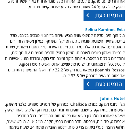
אח וחדרים עם מתקנים לנכים. האירוח כולל מזנון ארוחת בוקר עשיר וחניה.
דלפק קבלה פועל 24 שעות ביממה מציע שירות קשוב וידידותי.
Selina Kaminos Evia
מול חוף הים, סלינה קמינוס אוויה מציע אירוח בדירוג 4 כוכבים בלימני, כולל
בריכת שחייה חיצונית עונתית, גינה וטרקלין משותף. במלון מסעדה וחדרים
ממוזגים עם אינטרנט אלחוטי חינם. מקום האירוח כולל מטבח משותף, שירות
קונסיירז' וארגון סיורים לאורחים. המלון מספק חדרים מסוימים עם נוף לים,
והחדרים כוללים מרפסת. ארוחת בוקר זמינה מדי בוקר, וכוללת מזנון, אפשרויות
קונטיננטליות וצמחוניות. יש טרסת שמש. אגיוס יואניס רוסוס (Agios
Ioannis Rossos) נמצאת במרחק של 32.2 ק''מ, ואילו המעיינות התרמיים
אדיפסוס נמצאים במרחק של 33.8 ק''מ.
John's Hotel
מלון ג'ונס ממוקם במרכז Chalkida, במרחק של מטרים ספורים בלבד מהשוק,
המסעדות ובתי הקפה. ישנם חופים ותחנת רכבת במרחק הליכה. לאחר שיפוץ
שארע לאחרונה מלון ג'ון מציע את כל הנוחות המודרנית. בכל החדרים
אינטרנט, טלוויזיה, מרפסת, חדר רחצה פרטי, מקרר, מיזוג אוויר, מייבש שיער,
חלוקי רחצה, נעלי בית ומוצרי טיפוח. דלפק הקבלה פתוח 24 שעות ביממה.