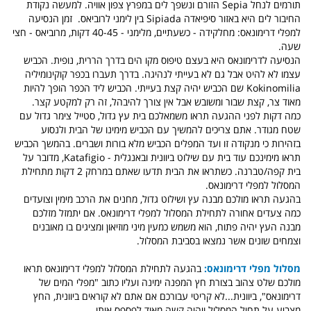
תורמים לנחל Sepia הזורם ונשפך לים במפרץ צפון אוויה. למעשה נקודת
החיבור לים היא באזור סיפיאדה Sipiada בין לימני לרוביאס. זמן הנסיעה
למפלי דרימונאס: מחלקידה - כשעתיים, מלימני - 40-45 דקות, מרוביאס - חצי
שעה.
הנסיעה לדרימונאס היא בעצם טיפוס מקו הים בדרך הררית, נופית. הכביש
עצמו לא להיט אבל גם לא בעייתי לנהיגה. בדרך תעברו בכפר קוקינומיליה
Kokinomilia שם הכביש יהיה קצת בעייתי. הכביש ליד הכפר הופך להיות
מאוד צר, קצת שבור ומשובש אבל אין צורך להיבהל, זה רק למקטע קצר.
כמה דקות לפני ההגעה תראו משמאלכם בית עץ גדול, סטייל צימר גדול עם
שטח מגודר. אתם צריכים להמשיך עם הכביש מימינו של הבית ולנסוע
בזהירות כי מנקודה זו ועד המפלים הכביש מלא בורות ושברים. בהמשך הכביש
תראו מימינכם עוד בית עם שילוט ביוונית ובאנגלית - Katafigio, מדובר על
בית קפה/טברנה. כשתראו את הבית תדעו שאתם במרחק 2 דקות מתחילת
המסלול למפלי דרימונאס.
בהגעה תראו מולכם מבנה עץ ושילוט גדול, מחנים את הרכב מימין וצועדים
כמה צעדים אחורה לתחילת המסלול למפלי דרימונאס. אם יתמזל מזלכם
מבנה העץ יהיה פתוח, הוא משמש כמעין מיני מוזיאון ומציגים בו מאובנים
וצמחים שונים אשר נמצאו בסביבת המסלול.
מסלול מפלי דרימונאס:
בהגעה לתחילת המסלול למפלי דרימונאס תראו
מולכם שלט צהוב בצורת חץ המפנה ימינה ועליו כתוב "מפלי המים של
דרימונאס", ביוונית...לא קריטי עבורכם אם אתם לא קוראים ביוונית, החץ
מצביע על תחיל המסלול ויהיה קשה מאוד לפספס אותו.