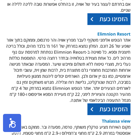
אם בחרתם לעצור בעיר של אוויה, זו בהחלט אפשרות טובה ללינה ללילה או
שניים.
Elimnion Resort
אתר הנופש אלימני משקיף לעבר מפרץ אוויה והר פרנסוס, וממוקם בתוך אזור
שופע של 26 דונם. המלון נמצא במרחק של 161 מ' בלבד מהים, וכולל בריכה
חיצונית וספא. כל סוויטה ב-Elimnion Reosrt נפתחת למרפסת עם נוף
מרהיב לים. כל אחת מצוידת בטלוויזיה ובחדר רחצה פרטי. התוספות כוללות
נעלי בית, מוצרי טיפוח ללא תשלום ומייבש שיער. המסעדה שבאתר מגישה
ארוחות המורכבות מחומרי גלם מתוצרת בית, לרבות שמן זית, עשבי תיבול
ארומטיים, כמו גם יין אדום ולבן. האורחים יכולים ליהנות ממגוון פעילויות
בסביבה, לרבות שנורקלינג, גלישת רוח וצלילה. מגרש משחקים זמין גם
לאורחים הצעירים יותר. אתר הנופש Elimnion נמצא במרחק של 4 ק''מ
מהעיר הקטנה והציורית לימני, 22 ק''מ מעיירת הספא אדיפסוס ו-180 ק''מ
מנמל התעופה הבינלאומי של אתונה.
Thalassa view
מקום האירוח מציע טרקלין משותף, טרסה, מסעדה ובר. ממוקם באגיו
אפוסטולי במרחק 2.9 ק''מ מחוף צ'רומילוס ו-2.9 ק''מ מחוף סטומיו. דלפק