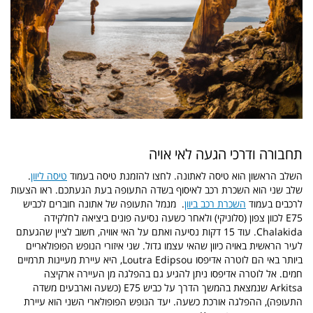
תחבורה ודרכי הגעה לאי אויה
השלב הראשון הוא טיסה לאתונה. לחצו להזמנת טיסה בעמוד
טיסה ליוון
.
שלב שני הוא השכרת רכב לאיסוף בשדה התעופה בעת הגעתכם. ראו הצעות
לרכבים בעמוד
השכרת רכב ביוון
.
מנמל התעופה של אתונה חוברים לכביש
E75 לכוון צפון (סלוניקי) ולאחר כשעה נסיעה פונים ביציאה לחלקידה
Chalakida. עוד 15 דקות נסיעה ואתם על האי אוויה, חשוב לציין שהגעתם
לעיר הראשית באויה כיוון שהאי עצמו גדול.
שני איזורי הנופש הפופולאריים
ביותר באי הם לוטרה אדיפסו Loutra Edipsou, היא עיירת מעיינות תרמיים
חמים. אל לוטרה אדיפסו ניתן להגיע גם בהפלגה מן העיירה ארקיצה
Arkitsa שנמצאת בהמשך הדרך על כביש E75 (כשעה וארבעים משדה
התעופה), ההפלגה אורכת כשעה. יעד הנופש הפופולארי השני הוא עיירת