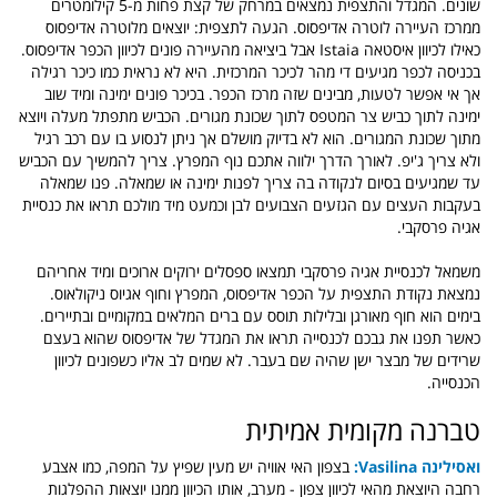
שונים. המגדל והתצפית נמצאים במרחק של קצת פחות מ-5 קילומטרים
ממרכז העיירה לוטרה אדיפסוס. הגעה לתצפית: יוצאים מלוטרה אדיפסוס
כאילו לכיוון איסטאה Istaia אבל ביציאה מהעיירה פונים לכיוון הכפר אדיפסוס.
בכניסה לכפר מגיעים די מהר לכיכר המרכזית. היא לא נראית כמו כיכר רגילה
אך אי אפשר לטעות, מבינים שזה מרכז הכפר. בכיכר פונים ימינה ומיד שוב
ימינה לתוך כביש צר המטפס לתוך שכונת מגורים. הכביש מתפתל מעלה ויוצא
מתוך שכונת המגורים. הוא לא בדיוק מושלם אך ניתן לנסוע בו עם רכב רגיל
ולא צריך ג'יפ. לאורך הדרך ילווה אתכם נוף המפרץ. צריך להמשיך עם הכביש
עד שמגיעים בסיום לנקודה בה צריך לפנות ימינה או שמאלה. פנו שמאלה
בעקבות העצים עם הגזעים הצבועים לבן וכמעט מיד מולכם תראו את כנסיית
אגיה פרסקבי.
משמאל לכנסיית אגיה פרסקבי תמצאו ספסלים ירוקים ארוכים ומיד אחריהם
נמצאת נקודת התצפית על הכפר אדיפסוס, המפרץ וחוף אגיוס ניקולאוס.
בימים הוא חוף מאורגן ובלילות תוסס עם ברים המלאים במקומיים ובתיירים.
כאשר תפנו את גבכם לכנסייה תראו את המגדל של אדיפסוס שהוא בעצם
שרידים של מבצר ישן שהיה שם בעבר. לא שמים לב אליו כשפונים לכיוון
הכנסייה.
טברנה מקומית אמיתית
ואסילינה Vasilina:
בצפון האי אוויה יש מעין שפיץ על המפה, כמו אצבע
רחבה היוצאת מהאי לכיוון צפון - מערב, אותו הכיוון ממנו יוצאות ההפלגות