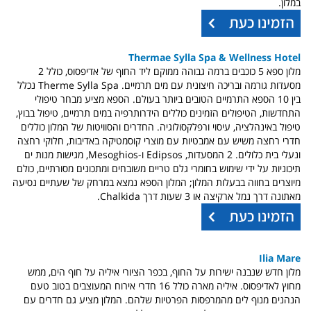
במלון.
Thermae Sylla Spa & Wellness Hotel
מלון ספא 5 כוכבים ברמה גבוהה ממוקם ליד החוף של אדיפסוס, כולל 2
מסעדות גורמה ובריכה חיצונית עם מים תרמיים. Therme Sylla Spa נכלל
בין 10 הספא התרמיים הטובים ביותר בעולם. הספא מציע מבחר טיפולי
התחדשות, הטיפולים הזמינים כוללים הידרותרפיה במים תרמיים, טיפול בבוץ,
טיפול באינהלציה, עיסוי ורפלקסולוגיה. החדרים והסוויטות של המלון כוללים
חדרי רחצה משיש עם אמבטיות עם מוצרי קוסמטיקה באדיבות, חלוקי רחצה
ונעלי בית כלולים. 2 המסעדות, Edipsos ו-Mesoghios, מגישות מנות ים
תיכוניות על ידי שימוש בחומרי גלם טריים משובחים ומתכונים מסורתיים, כולם
מיוצרים בחווה בבעלות המלון; המלון הספא נמצא במרחק של שעתיים נסיעה
מאתונה דרך נמל ארקיצה או 3 שעות דרך Chalkida.
Ilia Mare
מלון חדש שנבנה ישירות על החוף, בכפר הציורי איליה על חוף הים, ממש
מחוץ לאדיפסוס. איליה מארה כולל 16 חדרי אירוח המעוצבים בטוב טעם
הנהנים מנוף לים מהמרפסות הפרטיות שלהם. המלון מציע גם חדרים עם