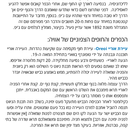
לליכדוניסיה.
בנסיעה לאורך קו החוף שם, אחרי הכפר קאבוס אפשר להגיע
לואסילינה. לפני שתרוצו לשם כדאי שתדעו שאומנם הדרך והנוף יפים אך
הדרך לא טובה במיוחד ורצוי שתהיו עם ג'יפ. בנוסף, מדובר על התיישבות
קטנטונת במיוחד עם פחות מ-20 תושבים והדבר הכי מפורסם שם זה
המגדלור משנת 1892 אשר עדיין פעיל. בקיצור, מומלץ לצלמים עם ג'יפ.
הכפרים והחופים הצפוניים של אוויה:
עיירת אוריי Oreoi-
עיירת חוף מקסימה עם שקיעות נהדרות. העיירה אוריי
תוכננה ונבנתה על ידי טופוגרף בווארי בתחילת המאה ה-19.
הגעה לאוריי- כשעתיים ורבע נסיעה מחלקידה. 20 דקות מלוטרה אדיפסו.
שימו לב שאתם נוסעים לפי הוראות תכנת ניווט כי השילוט הוא רק ביוונית
והפניה שמאלה לעיירה יכולה להפתיע, ממש באמצע כביש שבאוויה יוגדר
ככביש מהיר.
הדרך עצמה מלווה בנוף שבחלקו תעשייתי, קצת נוף ים. קצת אחרי הפניה
לאוריי תראו מימנכם את השלט הראשון עם שם המקום באנגלית. ייתכן
ותפספסו אותו כי מוסתר ברובו על ידי הצמחיה.
כקילומטר לאחר הכניסה הכביש מתעקל מעט ימינה, בשלב הזה תכנת הניווט
תנסה להוביל אתכם למרכז העיירה כמו בכל פעם שמנווטים. וותרו עליה וסעו
עם הכביש ישר עד הגעה לקו הים שם תצטרכו לפנות שמאלה [אין אפשרות
לפניה ימינה עם רכב] ולמצוא חניה. מימינכם ומשמאלכם תראו שדרה של בתי
קפה, טברנות, אוזריות. בעיקר מצד ימין שם תראו את המרינה.