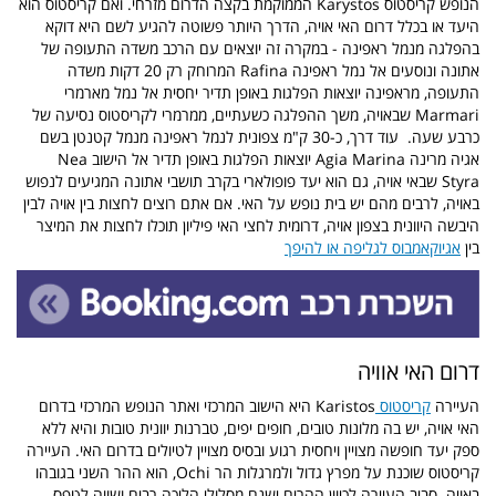
הנופש קריסטוס Karystos הממוקמת בקצה הדרום מזרחי. ואם קריסטוס הוא
היעד או בכלל דרום האי אויה, הדרך היותר פשוטה להגיע לשם היא דוקא
בהפלגה מנמל ראפינה - במקרה זה יוצאים עם הרכב משדה התעופה של
אתונה ונוסעים אל נמל ראפינה Rafina המרוחק רק 20 דקות משדה
התעופה, מראפינה יוצאות הפלגות באופן תדיר יחסית אל נמל מארמרי
Marmari שבאויה, משך ההפלגה כשעתיים, ממרמרי לקריסטוס נסיעה של
כרבע שעה.
עוד דרך, כ-30 ק"מ צפונית לנמל ראפינה מנמל קטנטן בשם
אגיה מרינה Agia Marina יוצאות הפלגות באופן תדיר אל הישוב Nea
Styra שבאי אויה, גם הוא יעד פופולארי בקרב תושבי אתונה המגיעים לנפוש
באויה, לרבים מהם יש בית נופש על האי.
אם אתם רוצים לחצות בין אויה לבין
היבשה היוונית בצפון אויה, דרומית לחצי האי פיליון תוכלו לחצות את המיצר
בין
אגיוקאמבוס לגליפה או להיפך
דרום האי אוויה
העיירה
קריסטוס
Karistos
היא הישוב המרכזי ואתר הנופש המרכזי בדרום
האי אויה, יש בה מלונות טובים, חופים יפים, טברנות יוונית טובות והיא ללא
ספק יעד חופשה מצויין ויחסית רגוע ובסיס מצויין לטיולים בדרום האי. העיירה
קריסטוס שוכנת על מפרץ גדול ולמרגלות הר Ochi, הוא ההר השני בגובהו
באויה.
סביב העיירה לכיוון ההרים ישנם מסלולי הליכה רבים ושווה לטפס