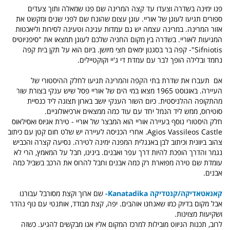
פנו ימינה בשדרה וצעדו עד קצה המרינה שם פנו שמאלה ותוך צעדים
ספורים תגיעו לעוגן של אוריי. עוגן עצום שהונח שם לפני שנים ומקשט את
אזור המרינה. במרינה עצמה יש גם עמדות עגינה וטעינה לסירות וליאכטות
המגיעות לאוריי. בשדרה בין מקום החניה שלכם לעוגן תמצאו את "סיפניוטיס
Sifniotis"- קפה בר בסגנון ימאים חצי מיושן. ביום הוא על תקן בית קפה
נחמד ובלילה הופך לבר עם עמדת די ג'יי וקוקטיילים.
אם תעברו את שדרת בתי הקפה והמרינה תגיעו לחלק ההיסטורי של
העיירה. באוגוסט 1965 מצאו במי הים של אוריי פסל שיש ענקי בצורת שור
מהתקופה ההלניסטית. כיום השור הענקי יושב בארון תצוגה ליד כנסיית
סוטירוס, ממש ליד הנמל יחד עם עוד כמה ממצאים ארכיאולוגיים.
חלק היסטורי נוסף בעיירה אוריי הוא המבצר של אוריי - טירת אגיוס ואסילאוס
Agios Vassileos Castle. אחרי הכניסה לעיירה יש שלט חום קטן עם כיתוב
צהוב ביוונית וכיתוב לבן באנגלית המפנה ימינה לטירה. נסיעה קצרה והכביש
נגמר והדרך הופכת להיות דרך עפר ואבנים. בינינו, חבל על המאמץ, הרי לא
עומדת שם טירה מפוארת רק כמה אבנים וחבל להרוס את הרכב בשביל כמה
אבנים.
קאנאטאדיקה/קנטדיקה Kanatadika-
שם ארוך וקצת מסורבל עבורנו
אבל מקום בדיוק כמו שאנחנו אוהבים. יפה, קצת מבודד, אותנטי עם נוף נהדר
ושקיעות מצוינות.
לרוב, תכנות הניווט מובילות למרכז המקום אליו אנו מבקשים להגיע. כשזה