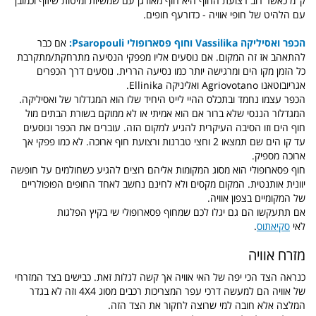
ק"מ כאשר רוב רצועת החוף היא חוף מאורגן עם שמשיות ומיטות שיזוף וכמובן
עם הלהיט של חופי אוויה - כדורעף חופים.
הכפר ואסיליקה Vassilika וחוף פסארופולי Psaropouli:
אם כבר
להתאהב אז זה המקום. אם נוסעים אליו מפפקי הנסיעה מתרחקת/מתקרבת
כל הזמן מקו הים ומרגישה יותר כמו נסיעה הררית. נוסעים דרך הכפרים
אגריובוטאנו Agriovotano ואליניקה Ellinika.
הכפר עצמו נחמד ובתכלס ההיי לייט היחיד שלו הוא המגדלור של ואסיליקה.
המגדלור הננסי שלא ברור אם הוא אמיתי או לא ממוקם בשורת הבתים מול
חוף הים וזו הסיבה העיקרית להגיע למקום הזה. עוברים את הכפר ונוסעים
עד קו הים שם תמצאו 2 וחצי טברנות ורצועת חוף ארוכה. לא כמו פפקי אך
ארוכה מספיק.
חוף פסארופולי הוא מסוג המקומות אליהם רוצים להגיע כשחולמים על חופשה
יוונית אותנטית. המקום מקסים ולא לחינם נחשב לאחד החופים הפופולריים
של המקומיים בצפון אוויה.
אם תתעקשו הם גם יגלו לכם שמחוף פסארופולי שי בקיץ הפלגות
לאי
סקיאתוס
.
מזרח אוויה
כנראה הצד הכי יפה של האי אוויה אך קשה לגלות זאת. כבישים בצד המזרחי
של אוויה הם למעשה דרכי עפר המצריכות רכבים מסוג 4X4 וזה לא בגדר
המלצה אלא חובה למי שרוצה לחקור את הצד הזה.