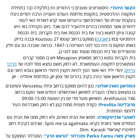
הקשר היהודי:
היסטוריונים טוענים כי היהודים היו בחלקידה כבר בתחילת
התקופה ההלניסטית. בתקופת מלחמת העולם השנייה הרבה יהודים ניצלו
בעקבות עזרתו של הארכיבישוף גריגוריוס אשר קרא לאזרחי האי לעזור
ליהודים אשר הסתתרו בהרים ולהעביר להם אוכל.
כיום הקהילה באי היא
קטנה וניתן למצוא בעיר את בית הכנסת ואת בית הקברות. בית הכנסת
הרומניוטי (כמו ב
יואנינה
) ממוקם ברחוב קוטסו 27 Koutsou ונבנה בדיוק
באותו המקום בו היה בנוי לפני השריפה ב-1847. כנראה שנבנה גם עם חלק
מהשרידים של בית הכנסת שעמד שם לפני כן.
בית הקברות נמצא ברחוב מסאפיון Mesapion ויש בו מספר קברים
המתוארכים לתקופה העותמאנית. לא רחוק משם נמצא פסל לזכרו של
מרדכי
פריזיס
, יהודי יליד האי אשר הפך להיות הקצין היהודי הראשון בצבא היווני וגם
הקצין הראשון אשר נהרג בקרב בהרים של צפון יוון, במלחמת איטליה - יוון.
המוזיאון הארכיאולוגי:
נכון להיום ממוקם ברחוב וניזלו Venizelou והמיצגים
בו נמצאים בשלבי העברה למוזיאון הארכיאולוגי החדש אשר הוקם ברחוב
Arethousis 146. המוזיאון פועל מדי יום בין השעות 09:00-15:00
פרובליטה Provlita:
נקודת תצפית ממזח קטן לא רחוק מאנדרטת העיר
ללוחמי המחתרת.
לאוהבי ארכיטקטורה:
חפשו את הבית האדום, ולא רחוק ממנו את הבית עם
הפסלים אשר ביוונית נקרא: Spiti me ta agalmata. שניהם בקרבת רחוב
דימיטריו קאראולי Dim. Karaoli.
פארק פארו Parko Farou ומגדלור "הראש הרע":
המגדלור הממוקם על