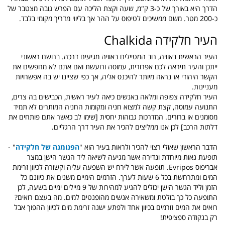
הדרך היא באורך של כ-3 ק"מ, שעה וקצת הליכה עם הפרש גובה מצטבר של
כ-200 מטר. משם ממשיכים לטיפוס על ההר אך בליווי מדריך מקומי בלבד.
העיר חלקידה Chalkida
העיר הראשית באוויה, רוב המטיילים באוויה מגיעים דרכה. ברושם ראשוני
ייתכן והעיר תיראה לכם אפרורית, עמוסה ורועשת ואם אתם לא מחפשים את
הקשר היהודי אז נראה מיותר להיכנס אליה, אך כפי שציינו יש בה אפשרויות
מעניינות.
העיר חלקידה צפופה ומלאה באנשים כיאה לעיר ראשית, הכבישים בה צרים,
התנועה עמוסה, קצת קשה למצוא חניה ומקומות החניה המותרים לא תמיד
מסומנים או ברורים. המדרכות גבוהות יחסית [שימו לב כאשר אתם פותחים את
דלתות הרכב] לכן אנו ממליצים להכיר את העיר דרך הרגליים.
הדבר הראשון שאולי רצוי להכיר ולראות בעיר הוא "
הפנומנה של חלקידה
" -
תופעת גאות מיוחדת ונדירה אשר מגיעה לשיאה ליד הגשר הישן במצר
אבריפוס Evripos. תופעה אשר לירח יש השפעה עליה וקשורה לכיוון זרימת
המים ומתרחשת בכל 6 שעות לערך. הזרמים הימיים משנים את כיוונם כל
הזמן וליד הגשר הישן יכולים להגיע למהירות של 9 מיילים ימיים בשעה, לכן
התופעה כל כך בולטת ומשאירה אנשים מהופנטים למים. מה בעצם רואים?
רואים את המים זורמים בכיוון אחד ולפתע ישנה זרימת מים לכיוון ההפוך אבל
רק בנקודה ספציפית!