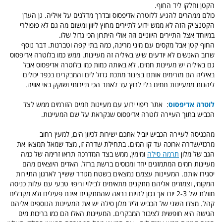
הקטן וחלקו ליד החוף.
כולם ממהרים להגיע ללוטרה אדיפסוס ובדרך מדלגים על איליה. גן העדן
הקטנצ'יק הזה לא ממש ידוע לתיירים מחוץ ליוון ומשום מה גם לא פופולרי
במיוחד אצל התיירים היווניים וזה אולי היתרון הכי גדול שלו.
החוף קטן אבל מקסים עם מיני מרינה, כמה בתי קפה וטברנות. דבר נוסף
שרוב האנשים לא יודעים שיש באיליה זה מעיינות. ממש כמו בלוטרה אדיפסוס
גם באיליה יש מעיינות חמים. לא באותה כמות כמו בלוטרה אדיפסוס אבל
באיליה הם מזרימים אותם בצינור מתכת גדול לים והמבקרים בכפר יכולים
ליהנות ממעיינות חמים בלי לרוץ עד לאתר הכי תיירותי ושוקק באי אוויה.
לוטרה אדיפסוס
: אתר ריפוי ידוע עם מעיינות חמים הזורמים ממש לצד
הכביש בתוך העיירה לוטרה אדיפסוס שנקראת על שם המעיינות.
מהכניסה לעיירה הכביש יוביל אתכם ישירות לכיוון הים, למעין רחוב
מרכזי/שדרה ארוכה עד קו המים. בתחילת שדרה זו, מצד שמאל תמצאו את
הגב של מלון
תרמה סילה
ומימין, ממש בצד המדרכה תראו זרימה של כמה
מעיינות חמים המתמזגים יחד ומכוסים ברשת ברזל. האדים היוצאים מהם
יסגירו אותם. המעיינות עצמם נמצאים בשטח מגודר ששייך לארגון התיירות
המקומי, וצמודים אליהם מתקנים מתאימים לבילוי וריפוי טבעי עם עלות כניסה
מוזלת של 2-3 יורו אך נכון להיום נראה שהמתקנים אינם פעילים ולא מקבלים
קהל. מצדו השני של הכביש וליד מלון סילה יש את המעיינות הנוספים אליהם
הגישה היא חופשית לציבור המבקרים. המעיינות האלו הם כמו בריכות מים