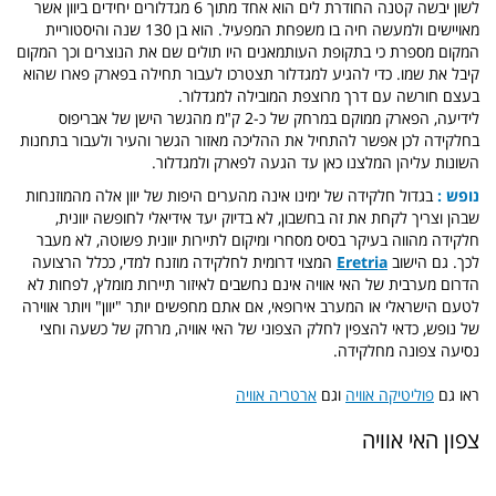
לשון יבשה קטנה החודרת לים הוא אחד מתוך 6 מגדלורים יחידים ביוון אשר
מאויישים ולמעשה חיה בו משפחת המפעיל. הוא בן 130 שנה והיסטוריית
המקום מספרת כי בתקופת העותמאנים היו תולים שם את הנוצרים וכך המקום
קיבל את שמו. כדי להגיע למגדלור תצטרכו לעבור תחילה בפארק פארו שהוא
בעצם חורשה עם דרך מרוצפת המובילה למגדלור.
לידיעה, הפארק ממוקם במרחק של כ-2 ק"מ מהגשר הישן של אבריפוס
בחלקידה לכן אפשר להתחיל את ההליכה מאזור הגשר והעיר ולעבור בתחנות
השונות עליהן המלצנו כאן עד הגעה לפארק ולמגדלור.
נופש :
בגדול חלקידה של ימינו אינה מהערים היפות של יוון אלה מהמוזנחות
שבהן וצריך לקחת את זה בחשבון, לא בדיוק יעד אידיאלי לחופשה יוונית,
חלקידה מהווה בעיקר בסיס מסחרי ומיקום לתיירות יוונית פשוטה, לא מעבר
לכך. גם הישוב
Eretria
המצוי דרומית לחלקידה מוזנח למדי, ככלל הרצועה
הדרום מערבית של האי אוויה אינם נחשבים לאיזור תיירות מומלץ, לפחות לא
לטעם הישראלי או המערב אירופאי, אם אתם מחפשים יותר "יוון" ויותר אווירה
של נופש, כדאי להצפין לחלק הצפוני של האי אוויה, מרחק של כשעה וחצי
נסיעה צפונה מחלקידה.
ראו גם
פוליטיקה אוויה
וגם
ארטריה אוויה
צפון האי אוויה