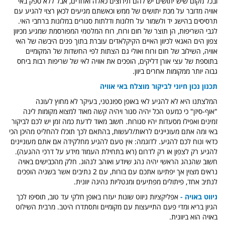
ובכל מקום שיש יתושים יש להם תירוצים כאלה ואחרים, אבל ללא ספק באי
אוויה מדובר על מכת יתושים של ממש וכאשתם מגיעים לכאן רצוי להגיע עם
תרסיסים בהישג יד ולשמור על חלונות ודלתות סגורים במלונות ברחבי האי.
לגבי השריפות, הן תוצר של חום ורוח, רוח המלטמי המפורסמת שמגיע מכיוון
צפון הים האגאי לכיוון האיים הקיקלאדים עוברת בתוך פנים היבשה של האי
אוויה, השילוב של חום ורוח ואולי גם הצתות לפי החשדות של המקומיים
בתוספת של עצי אורן דליקים, הופכים את אוויה לאי של שריפות רבות ביחס
גבוה יותר ממקומות אחרים ביוון.
תכנון נכון חיוני לביקור מוצלח באי אוויה
המלצתנו היא לא להגיע לאי באופן ספונטני, בעיקר לא מחוץ לעונה
"אוף-סיזן" כי כמעט הכל יהיה סגור ויהיה קשה מאוד למצוא מקומות לינה
זמינים ואפילו מסעדות יהיו סגורות.
חשוב מאוד לדעת כמה זמן יש לכם לביקור
באי ומה אתם מעוניינים לראות/לעשות, בהתאם לכך תוכלו להחליט מהיכן הכי
כדאי ונוח לכם להגיע. לדוגמה: אין טעם להגיע מחלקידה אם אתם מעוניינים
להגיע רק לצפון או רק לדרום (ראו בתחילת העמוד מידע על דרכי ההגעה).
חשוב שהנהג הראשי יהיה נהג שיודע ואוהב לנהוג. חלק מהכבישים באויה
נראים מצוין אך יפתיעו אתכם עם בורות, עם 2 נתיבים אשר בשניה הופכים
לנתיב אחד, פיתולים מפתיעים ומנטליות נהיגה יוונית.
ניווט באויה -
אפליקציות ניווט שונות יעזרו באופן חלקי עד טוב, תוסיפו לכך
הגיון בריא ומדי פעם התייעצות עם מקומיים ותסתדרו היטב. מרבית השילוט
באויה הוא ביוונית.