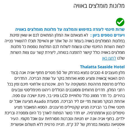
מלונות מומלצים באוויה
שרות חינמי לעזרה בחיפוש והמלצה על מלונות מומלצים באוויה
ויעדים נוספים ביוון :
לא מצאתם את המלון המתאים לכם או שאין זמינות
במלונות המומלצים באוויה בעמוד זה של אתר יוון והאיים? תוכלו להשאיר פנייה
לצוות השרות החינמי שלנו ונשמח לשלוח לכם המלצות נוספות כל מלונות
מומלצים באוויה כולל קישור להזמנה בטוחה, ליצירת קשר עם צוות השרות
שלנו
לחצו כאן
Thalatta Seaside Hotel
מלון מעצבים 4 כוכבים נמצא במרחק של 50 מטרים מחוף אגיה אנה (בצד
הים האגאי )באוויה ומציע ספא וארוחת בוקר על שפת הבריכה. החדרים
כוללים מרפסת מרוהטת המשקיפה על הים. אינטרנט אלחוטי חינם זמין בכל
רחבי המלון. חדרים מרווחים ומסוגננים הכוללים ריהוט מינימליסטי וצבעים
בהירים. כל חדר ממוזג כולל טלוויזיית LCD ומיני בר, פינת ישיבה עם ספה.
ארוחת הבוקר מוגשת מדי יום ליד הבריכה. מסעדת Asado מציעה אוכל ים
תיכוני ואילו בר הבריכה מגיש קוקטיילים מרעננים. הספא המאובזר מציע
טיפולים כגון ארומתרפיה. יש חדר כושר הפתוח לאורך כל היום ומספרה ובריכת
ילדים. בחוף אגיה אנה יש חנויות וטברנות מסורתיות עם אוכל מקומי. העיר
איסטיאה נמצאת במרחק של 37 ק''מ. חנייה פרטית ללא תשלום אפשרית