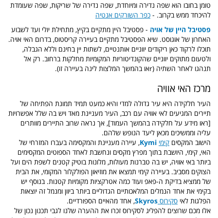
טומן בחובו הוא שפה נדירה ומיוחדת, שפה נדירה של שריקות, שפה שעומדת
להיכחד ממש בקרוב. -
כפר השורקים אנטיה
פסטיבל היין של אויה
-
פסטיבל היין מתקיים בקיץ, מתחילת יולי ועד לשבוע
האחרון של אוגוסט. שיא הפסטיבל מתקיים בעיירה קריסטוס, בדרום האי אויה.
תוכלו לרקוד כאן ריקודים יווניים אותנטיים, לשתות יין בחינם וללא הגבלה,
ולטעום מתוקים יווניים שהקונדיטוריות המקומיות מחלקות ברחוב. רק אל
תנהגו לאחר השתיה (rאו בהמשך המלצות לינה בעיירה זו).
מרכז האי אוויה
העיר חלקידה היא עיר גדולה למדי והיא כמעט תמיד תמונת הפתיחה של
תיירים המגיעים לאי אוויה עם רכב, העיר מעניינת מאד ויש בה שלל אפשרויות
[ראו מידע על חלקידה בהמשך העמוד], אך נראה שרוב התיירים מוותרים
עליה וממשיכים מכאן ליעד הנופש שלהם.
הישוב המקסים
קימי
Kymi
, עיירה מעניינת והמקסימה בעברו המזרחי של
האי, קימי, היושבת בתוך מפרץ מקסים ונחשבת לאחד הספוטים המקסימים
ביותר באי אוויה, יש בה טברנות מעולות, מלונות בוטיק קטנים לשפת הים ועל
הצוקים מסביב.
בעיירה קימי תמצאו את מוזיאון הפולקלור המקומי, את הבית
של ממציא בדיקת ה-פאפ ועוד כמה אטרקציות מקומיות קטנות. בנוסף יש
בקימי את אחד הנמלים המלאכותיים הגדוליים ביותר ביוון ומנמל זה יוצאות
הפלגות לאי
סקירוס
Skyros
, אחד מהאיים הספורדיים.
אלו מכם שרוצים להפליג לסקירוס זכרו את ההערה שלנו לגבי תכנון נכון של