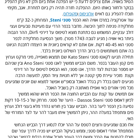
הטיול באוויה. אתם צריכים לדעת כי יש הפלגה אחת ביום ולכן לא ניתן להפליג
בבוקר ולחזור באותו היום. ההפלגה חזרה תהיה רק ביום למחרת. אגב, מקימי
תוכלו להפליג גם לאיים
אלוניסוס
ו
סקופלוס
.
עוד אטרקציה במרכז אוויה הוא הכפר
סטני Steni
, המרוחק כ-32 ק"מ
מחלקידה פנימה לתוך היבשה. מדובר בכפר הררי עם מעיינות טבעיים ועצי
דולב ענקיים, המשמש גם כתחנת מוצא לטיפוס על דירפי Dirfi, ההר הגבוה
ביותר באי אוויה ( מגיע לגובה 1743 מטר).
משך הנסיעה מחלקידה לכפר
סטני הוא 40-45 דקות. אם אתם לא קוראים ביוונית אז היצמדו לתכנת הניווט
בה אתם משתמשים כי ברוב הדרך השילוט ביוונית בלבד.
תחילה תגיעו לקאטו סטני Kato Steni שם תמצאו מאפייה, מיני מרקט וערוץ
מים קטן העובר בכפר. משם הכביש ממשיך לאנו סטני Ano Steni ובין שניהם
יש מספר טברנות לצד הדרך.
אנו סטני
, הוא הבסיס לטיפוס על הר דירפי
וקצת מזכיר עיירת סקי קטנה אך ללא חנויות ציוד הסקי, למעשה הרבה
מגיעים לשם בכלל רק בגלל האוכל ובסופ"ש אפשר למצוא שם יוונים שמגיעים
מכל מיני אזורים באי ואפילו מ
אתונה
רק בשביל האוכל.
אם תמשיכו עוד קצת עם הכביש החוצה את הכפר תראו שהוא ממשיך
לכיוון
דאסוס סטני Dassos Sten
i - היער של סטני. מרחק של כ-10-15 דקות
נסיעה בין הכפר ליער בהר. הכביש עובר בין חורש נהדר מלא בעצי דולב וערוץ
מים ומתפתל במעלה ההר, ניתן להמשיך איתו מעבר להר עד לצד המזרחי של
האי.
אלו מכם שמגיעים ורוצים לטפס על ההר יוכלו לנסוע דרך הכביש הנחשי
המתפתל אחרי דאסוס סטני, וממש בעיקול הכביש יש פניה לדרך עפר שם
תוכלו להחנות את הרכב ומשם דרך העפר תוביל אתכם רגלית לרפיוג' שבהר.