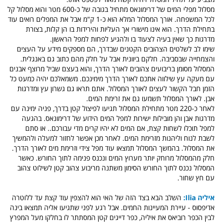
מסלול מפלי המים של דרימונאס מתחיל בגובה של כ-600 מטר והוא מסלול קל
לכל המשפחה. אורך המסלול המלא הוא כ-1 ק"מ אבל את המפלים רואים עוד
בתחילת הדרך. הוא אינו מישורי אך העליות והירידות בו הן קלות, בצורת
מדרגות כך שאין בעיה לצעוד בו ולהגיע לפחות למפל הראשון.
שימו לב לשלטים הצהובים הקטנים שבדרך, הם מספקים מידע על העצים
והצמחייה שבסביבה. חלקם ביוונית אבל על חלק מהם כתוב גם באנגלית.
המסלול מסומן בריבועים צהובים לאורך הדרך, והוא בעצם שביל מרוצף אבנים
עם מעקה עץ שילווה אתכם לאורך הדרך מימינכם. משמאלכם יהיה כמעט כל
הזמן חבל הקשור לעצים לאורך המסלול. אתם תראו גם גשרון עץ ומדרגות
אבן. לאורך המסלול תשמעו גם את זרימת המים.
לאחר כ-220 מטר מתחילת המסלול תגיעו לפיצול קטן בדרך, פניה ימינה עם
מדרגות אבן והן מובילות ישירות למפל המים הידוע של דרימונאס. בהגעה
למפל תוכלו לשחות קצת, אם המים לא יהיו קרים מדי עבורכם.. או סתם
לשבת לנוח וליהנות מזרימת המים. לאחר מכן אפשר לחזור למעלה ולהמשיך
את המסלול. בהמשך המסלול תמצאו עוד מפל צידי וזרימת מים לאורך הדרך.
חלק מהמסלול מרוחק יותר מערוץ המים ונכנס פנימה לתוך החורש. כאשר
המסלול נכנס לתוך החורש הסימון משתנה מריבוע צהוב קטן לשילוט צהוב
עם חץ שחור.
איליה Ilia:
השלב הבא בצד הזה של האי הוא להצפין עוד קצת עד ללוטרה
אדיפסוס - עיירת המעיינות החמים. אבל רגע לפני שתגיעו אליה תמצאו בינה
לבין הכפר רוביאס את איליה, כפר דייגים קטן המסתתר לו בחלקו מעל המפרץ