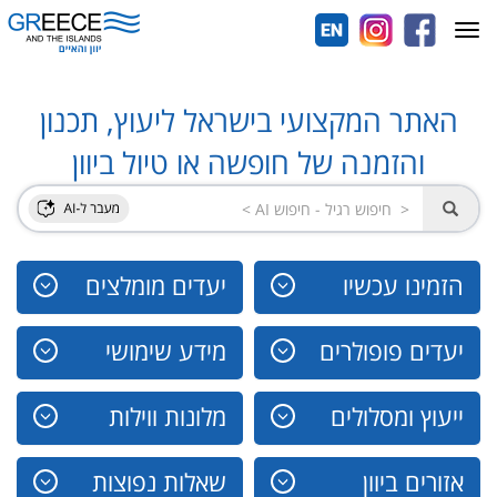
Toggle
navigation
האתר המקצועי בישראל ליעוץ, תכנון
והזמנה של חופשה או טיול ביוון
הזמינו עכשיו
יעדים מומלצים
יעדים פופולרים
מידע שימושי
ייעוץ ומסלולים
מלונות ווילות
אזורים ביוון
שאלות נפוצות