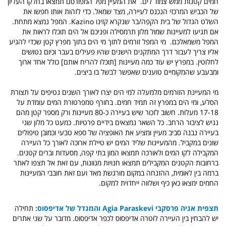
חמים קטנות ממש צמוד לים. את המעיין מפל המפורסם תמצאו בחלקו העליון
של הכביש המרכזי הנכנס לעיירה, מצד שמאל. כדי לזהות אותו חפשו את
השלט הגדול של בית הקפה/בר שנקרא קזינו Kazino. המפל נמצא מתחת.
אם תגיעו למעיינות שמול מלון תרמסילה ופניכם אל הים תוכלו לראות את
המפל משמאלכם. מי המפל זורמים לתוך מי הים בתוך מפרץ קטן שכדי להגיע
אליו צריך לעבור דרך המתקנים הישנים שהיו פעילים בעבר וכיום נטושים
לחלוטין. במפרץ יש עוד כמה מעיינות [תוכלו להריח אותם] כולל אחד ארוך
ומבעבע שהמקומיים טוענים שאפשר לבשל בו ביצים.
מי המעיינת הזורמים מלמעלה למי הים יצרו לאורך השנים נטיפים על תצורת
הסלע, ומי הים במפרץ זה תמיד חמים. בחורף טמפרטורת המים עומדת על
17-18 מעלות. חשוב לזכור שיש בעיירה כ-80 מעיינות ורק מספר קטן מהם
נגיש לציבור הרחב. כל השאר נמצאים בידיים פרטיות. כמעט כל מלון שני
בעיירה נבנה סביב מעיין ומציע את האופציה של ספא טבעי וכמובן טיפולים
שונים במקביל. מהמעיינות שליד המים יש טיילת ארוכה לאורך כל העיירה
המקבילה לקו המים ולאורכה תמצאו המון בתי קפה, מסעדות וברים קטנים.
ברחובות הקטנים המקבילים תמצאו חנויות מגוונות, עם זאת אל תצפו לאתר
ברמה בין לאומית, ההזנחה במקום מורגשת מאד ועם זאת חובבי המעיינות
החמים ימצאו כאן כיף ושלווה ייחדוית למקום.
תצפית אגיה פרסקבי Agia Paraskevi והמגדל של אדיפסוס:
תחילה
יש להבחין בין
העיירה לוטרה אדיפסוס לכפר אדיפסוס. מדובר על שני אתרים