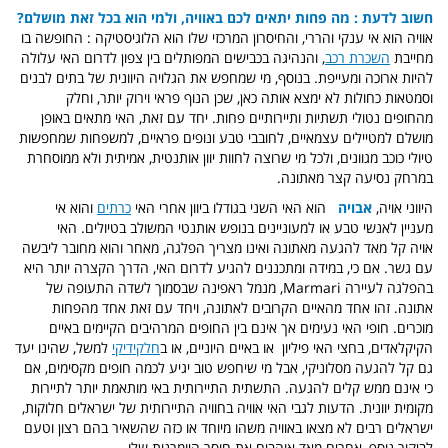
חשוב לדעת : מה פחות יתאים לכם באוויה, ולמי הוא בכל זאת מושלם?
אוויה הוא אי ענקי והררי, והחיסרון המרכזי שלו הוא הלוגיסטיקה : החופשה בו
מחייבת
השכרת רכב
, והנהיגה בכבישים המפותלים בין צפון לדרום האי עלולה
להיות ארוכה ומעייפת. בנוסף, מי שמחפש את הגלויה היוונית של בתים לבנים
וסמטאות כחולות לא ימצא אותה כאן, שכן הנוף פראי וירוק יותר, וחלק
מהחופים נטולי תשתיות ותיירותיים פחות. יחד עם זאת, האי מתאים באופן
מושלם למטיילים עצמאיים, לחובבי טבע ונופים פראיים, למשפחות שמחפשות
טיולי כוכב מגוונים, ולכל מי שרוצה לחוות יוון אותנטית, אמיתית ולא ממוסחרת
במרחק נסיעה קצר מאתונה.
היווני אויה,
אבויה
הוא האי השני בגודלו ביוון אחרי האי
כרתים
והוא אי
מעניין לאנשי טבע או למעוניינים בנופש אותנטי המשולב בטיולים. האי
אויה
קל מאד להגעה מאתונה ואינו מצריך הפלגה, מאחר והוא מחובר ליבשה
עם גשר. אם כי, במידה ומתכננים להגיע לדרום האי, הדרך הקצרה יותר היא
בהפלגה לעיירה Marmari, מנמל ראפינה שבסמוך לשדה התעופה של
אתונה. זהו אחד מהאיים הקרובים לאתונה, ויחד עם זאת אחד מהפחות
מוכרים. חופי האי נעימים אך אינם בין החופים המרהיבים הקיימים באיים
הקיקלאדים, בחצי האי פיליון או באיים היוניים, או ב
חלקידיקי
למשל, שהינו יעד
גם קל להגעה מסלוניקי, אבל מי שיחפש טוב יגיע לכמה חופים מקסימים, אם
כי אינם ממש קלים להגעה. התשתית התיירותית באי מותאמת יותר לתיירות
מקומית יוונית. הדעות לגבי האי אוויה בחוויה התיירותית של ישראלים חלוקות,
ישראלים רבים לא מצאו באוויה משהו מיוחד או כזה שהשאיר בהם רצון וטעם
לביקור נוסף, אחרים מאד אוהבים את חוסר היומרנות שלו..