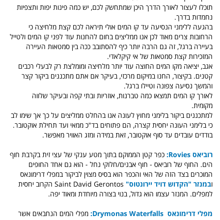
תוכלו לעצור לאורך הדרך היכן שמתחשק לכם, יש כמה פינות יפות ותצפיות
נחמדות בדרך.
בהגעה ללימני הנסיעה עד קו המים אולי תיראה לכם קצת מלחיצה כי
הרחובות צרים מאוד לכן אנו ממליצים בחום להחנות עוד לפני קו המים ולטייל
בעיירה ברגל, זה גם הרבה יותר כיף להסתובב ככה בין סמטאות העיירה
המזכירות קצת סמטאות של אי קיקלאדי.
אגב, יציאה מקו המים החוצה עוד יותר מלחיצה ומומלצת רק לבעלי רכבים
קטנים. בקיצור, החנו במיקום מרכזי, בעיקר אם אתם מתכננים ביקור קצר
והמשך נסיעה צפונה וטיילו ברגל.
לאורך קו המים תמצאו כמה טברנות, אוזריות ובתי קפה ובעיקר שלווה
מקומית.
למתכננים ביקור בלימני מחוץ לעונה אנו בהחלט ממליצים על כך אך שימו לב
כי בלימני העונה יחסית קצרה, הם פתוחים בד"כ ממאי ועד תחילת אוקטובר.
בודדים עובדים עד סוף אוקטובר, זאת במידה ומזג האוויר מאפשר.
רוביאס Rovies:
כפר קטן הממוקם בתוך מטע ענקי של עצי זית בקרבת חוף
הים. החוף של רוביאס - חוף אבנים/חלוקי נחל - הוא גם אחד החופים
המוכרים בצד הזה של האי והכפר הוא בסיס מצוין לביקור במפלי דרימונאס
ו
במנזר "הקדוש דויד יירונטוס"
Saint David Gerontos
הקרוב יחסית
למפלים. המנזר עצמו הוא גדול, בנוי בצורה מיוחדת ומאוד יפה.
מפלי דרימונאס Drymonas Waterfalls:
מפלי המים הנחבאים אשר