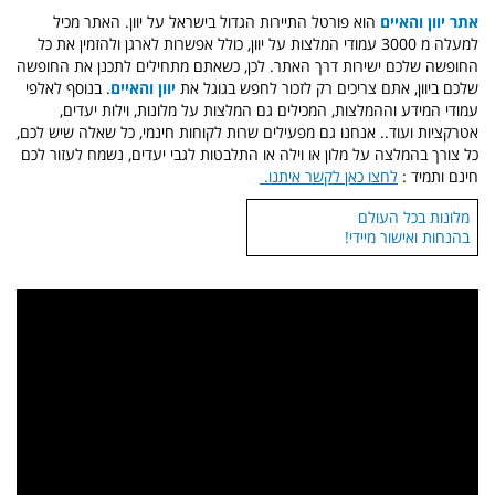
אתר יוון והאיים
הוא פורטל התיירות הגדול בישראל על יוון. האתר מכיל
למעלה מ 3000 עמודי המלצות על יוון, כולל אפשרות לארגן ולהזמין את כל
החופשה שלכם ישירות דרך האתר. לכן, כשאתם מתחילים לתכנן את החופשה
שלכם ביוון, אתם צריכים רק לזכור לחפש בגוגל את
יוון והאיים
. בנוסף לאלפי
עמודי המידע וההמלצות, המכילים גם המלצות על מלונות, וילות יעדים,
אטרקציות ועוד.. אנחנו גם מפעילים שרות לקוחות חינמי, כל שאלה שיש לכם,
כל צורך בהמלצה על מלון או וילה או התלבטות לגבי יעדים, נשמח לעזור לכם
חינם ותמיד :
לחצו כאן לקשר איתנו.
מלונות בכל העולם
בהנחות ואישור מיידי!