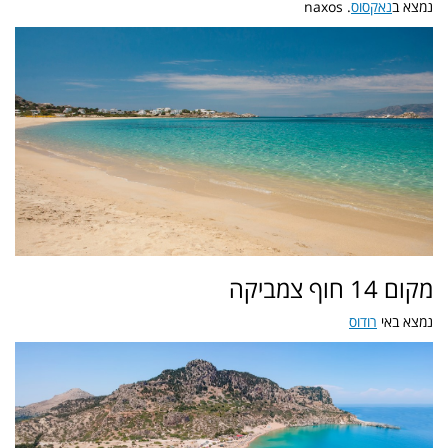
נמצא ב
נאקסוס
. naxos
מקום 14 חוף צמביקה
נמצא באי
רודוס