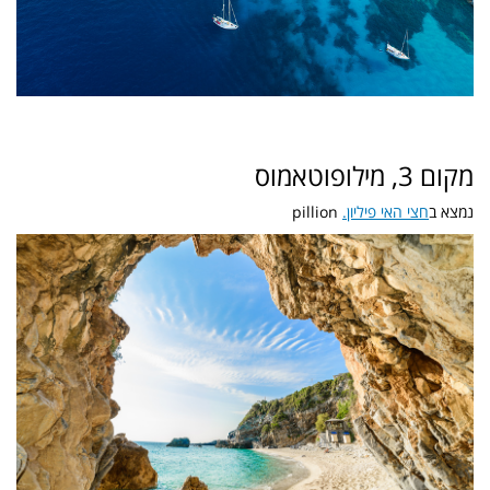
מקום 3, מילופוטאמוס
נמצא ב
חצי האי פיליון.
pillion