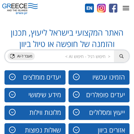
Toggle
navigation
האתר המקצועי בישראל ליעוץ, תכנון
והזמנה של חופשה או טיול ביוון
הזמינו עכשיו
יעדים מומלצים
יעדים פופולרים
מידע שימושי
ייעוץ ומסלולים
מלונות ווילות
אזורים ביוון
שאלות נפוצות