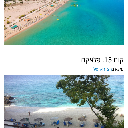
קום 15, פלאקה
נמצא ב
חצי האי פיליון.