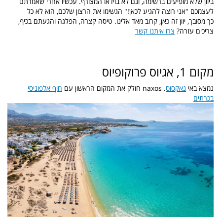
ביוון שלא מופיעים ברשימה, וגם לא בוידאו המצורף. עכשיו אחרי שאמרתם
לעצמכם "אני רוצה להגיע לכאן!" הגשימו את הרצון שלכם, הוא לא כל
כך מסובך, יוון זה כאן, קרוב מאד אלינו. טיסה קצרה, הפלגה והגעתם בכיף,
צריכים עזרה?
צרו איתנו קשר
מקום 1, אגיוס פרוקופיוס
נמצא באי
נאקסוס
. naxos חולק את המקום הראשון עם
חוף אלפוניסי
בכרתים