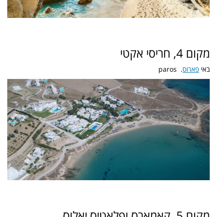
מקום 4, חריסי אקטי
באי
פארוס
. paros
מקום 5, קאמארס ופלאטיס יאלוס