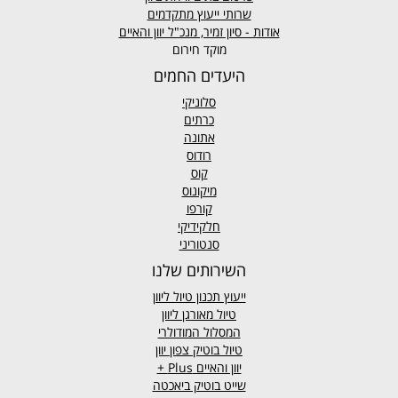
שרותי ייעוץ מתקדמים
אודות - סיון זמיר, מנכ"ל יוון והאיים
מוקד חירום
היעדים החמים
סלוניקי
כרתים
אתונה
רודוס
קוס
מיקונוס
קורפו
חלקידיקי
סנטוריני
השירותים שלנו
ייעוץ תכנון טיול ליוון
טיול מאורגן ליוון
המסלול המודולרי
טיול בוטיק צפון יוון
יוון והאיים
Plus +
שייט בוטיק ביאכטה