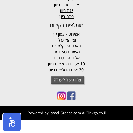
אזורי ומחוזות יוון
יוגה ביוון
פסח ביוון
מומלצים בקידום
אפירוס
- צפון יוון
חצי האי פיליון
האיים הקיקלאדים
האיים הסארונים
אלונדה - כרתים
10 יעדים מומלצים ביוון
20 איים מומלצים ביוון
Powered by
Israel-Greece.com
&
Clickgo.co.il