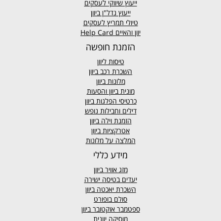
ייעוץ שיווקי לעסקים
ייעוץ נדל"ן ביוון
טיולי תמריץ לעסקים
יוון והאיים Help Card
הזמנת חופשה
טיסות ליוון
השכרת רכב ביוון
מלונות ביוון
מונית ביוון
והסעות
כרטיסי הפלגות ביוון
דילים וחבילות נופש
הזמנת וילה ביוון
אטרקציות ביוון
המלצה על מלונות
מידע כללי
מזג אוויר
ביוון
יעדים בטיסה ישירה
השכרת יאכטה ביוון
סולם בופורט
ספטמבר אוקטובר ביוון
מוסיקה יוונית