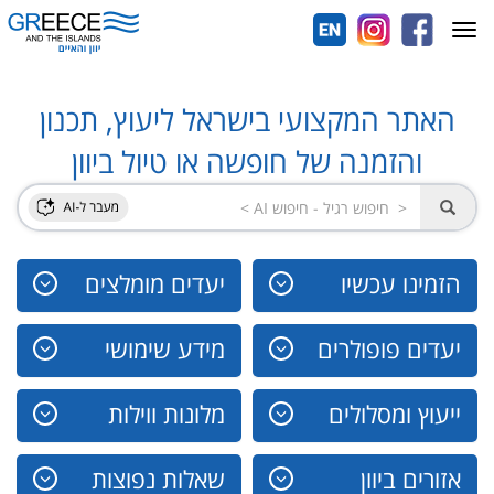
Toggle
navigation
האתר המקצועי בישראל ליעוץ, תכנון
והזמנה של חופשה או טיול ביוון
הזמינו עכשיו
יעדים מומלצים
יעדים פופולרים
מידע שימושי
ייעוץ ומסלולים
מלונות ווילות
אזורים ביוון
שאלות נפוצות