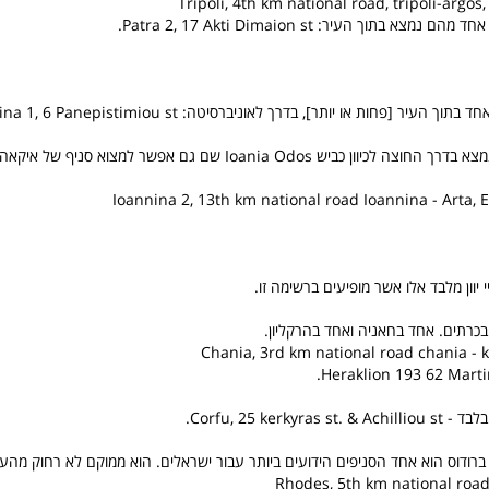
צא בתוך העיר: Patra 2, 17 Akti Dimaion st.
 העיר [פחות או יותר], בדרך לאוניברסיטה: Ioannina 1, 6 Panepistimiou st.
סניף ג'מבו השני נמצא בדרך החוצה לכיוון כביש Ioania Odos שם גם אפשר למצוא
Ioannina 2, 13th km national road Ioannina - Arta, 
יי יוון מלבד אלו אשר מופיעים ברשימה זו.
Corfu, 25 kerkyras st.
ברודוס הוא אחד הסניפים הידועים ביותר עבור ישראלים. הוא ממוקם לא רחוק מהעי
Rhodes, 5th km national road