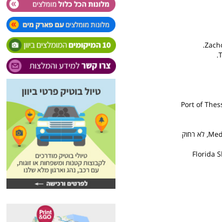
סית לנמל סלוניקי: Port of Thessaloniki 43 26th
סניף נוסף ומומלץ - הסניף הגדול שציינו בתחילת העמוד הוא הסניף ליד קניון Mediterranean Cosmos, לא רחוק
Florida S