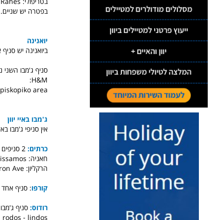
בטריפולי: Tripoli, 4th km national road, tripoli-argos, Rahes
בפטרה יש שניים. אחד מהם נמ
יואנינה
ביואנינה יש סניף אחד בתוך
H&M:
Episkopiko area
ג'מבו באיי יוון
אין סניפי ג'מבו בא
כרתים:
2 סניפים בכרתים. אחד בחאניה ואחד בהרקליון.
חאניה: Chania, 3rd km national road chania - kissamos
הרקליון: Heraklion 193 62 Martiron Ave.
קורפו
: סניף אחד בלבד - . & Achilliou st
רודוס:
סניף ג'מבו 
 rodos - lindos