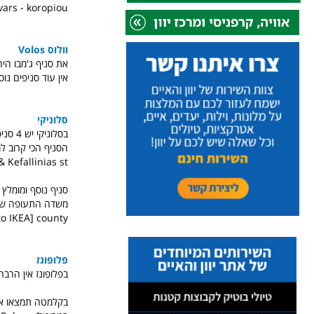
vars - koropiou
וולוס Volos
את סניף ג'מבו היחידי בעיר וולו
אין עוד סניפים נוספים בסבי
סלוניקי
בסלוניקי יש 4 סניפי ג'מבו פלוס סניף נוסף בדרך לאדסה Edessa.
 Kefallinias st.
משדה התעופה של 
to IKEA] county
פלופונז
בפלופונז אין הרבה
בקלמטה תמצאו אחד: 4 Pssaron st. & Evagelistrias st