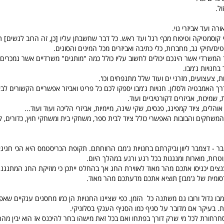
ל.
ה ועד אביזרי נוי.
 קוסמטיקה וטיפוח מכף רגל ועד ראש. כל דבר שחשבתן עליו [כן, זה הרוב לנשים] ת
ים/תיקי גב, מחברות, כלי כתיבה ואביזרים מכל המינים והסוגים.
 המשרדי אשר הינכם יכולים לחשוב עליו כולל כמה "מותגים" משרדיים אשר נמכרים
בחנויות ג'מבו.
ות, צעצועים, מזרני ים ועוד שלל מתנפחים וכו'.
האמבטיה ולסלון. חנויות ג'מבו יספקו לכם כל פריט ואביזר אפשריים הקשורים לבית.
 שמיכות, אביזרים דקורטיביים ועוד.
 אוהלים, ציוד קמפינג, פנסים, שקי שינה, מיימיות, אביזרי הליכה ועוד ועוד...
 המשחקים והבובות האפשרי כולל ציוד לבית ספר, משחקי בית ומשחקי חוץ, כדורים, 
- דצמבר ליוון וביקרתם בחנויות ג'מבו הרווחתם. תקופת הכריסטמס היא הכי חגיגית 
וטרות, מוארות ומנגנות בכל רגע ורגע במהלך היום.
צים יכניסו אתכם מהר מאוד לאווירת החג אך בהחלט ייתכן כי מוזיקת החג המתנגנ
סומית של ג'מבו] תוציא אתכם מדעתכם מהר מאוד.
בו גדול ורובו גם משתנה כל הזמן. כפי שציינו החנויות הן כמו מחסנים ענקיים ש
. בעיקר אם מדובר על סניף כמו הסניף הענקי בסלוניקי.
חרחורת לכל מי שרק דורך בפתחו ואם בכל זאת מישהו בחר להיכנס אז הוא יבין מה