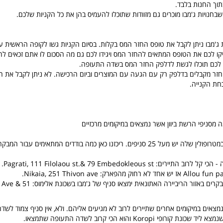
תוך החנות בלבד.
שבחנויות ג'מבו מוכרים גם מזוודות שתוכלו להעמיס בהן את כל הקניות שלכם.
ת ג'מבו ניתן לקבל את טופס החזר המס בקלות. בסיום הקניות גשו לקופה הראשית 
יקו לכם את הטופס המתאים להחזר המס ויגידו לכם גם מה הסכום לו אתם זכאים לה
לכם תוכלו לגשת לדלפק החזר המס בשדה התעופה.
חזר מקבלים בדלפק רק עם הגעה עם המוצרים וביום הרכישה. לא ניתן לקבל את ה
חת הקנייה.
 מסניפי הרשת ביוון אשר נמצאים במיקומים מרכזיים
על 25 סניפים. ריכזנו כאן כמה בודדים המתאימים עבור המבקרים באתונה.
ים: Pagrati, 111 Filolaou st.& 79 Embedokleous st.
אלו מכם שלנים/מבקרים באזור הריביירה האתונאית
מצאים במיקומים אחרים שתיירים לרוב לא מגיעים אליהם. ולא, אין סניף צמוד לש
רופי Koropi והוא הכי קרוב לשדה התעופה שתמצאו.