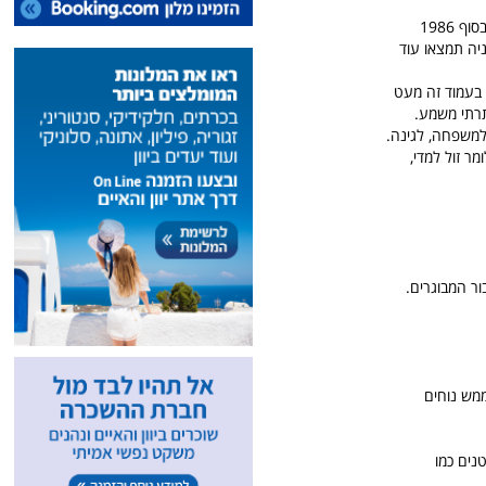
רשת החנויות הענקית לבית, למשפחה ולהכל - ג'מבו! כשמה כן היא, ענקית! הרשת אשר נוסדה ביוון בסוף 1986
ן - 53 במספר. בבולגריה ורומניה תמצאו עוד
ם בעמוד זה מעט
 תרתי משמע.
 למשפחה, לגינה.
מר זול למדי,
ור המבוגרים.
ממש נוחים
נים כמו