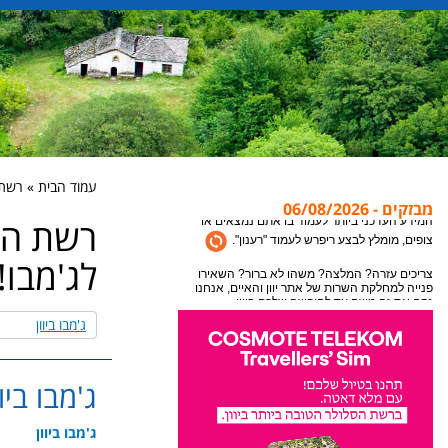
עמוד הבית » רשת ה
מבזקים - 06/08/2026
רשת הח
אתר יוון והאיים מתעדכן במידע חדש כל הזמן, לקבלת
המידע העדכני ביותר לעמוד בו אתם נמצאים או
לג'מבו! 
צופים, מומלץ לבצע ריפרש לעמוד "רענון".
צריכים עזרה? המלצה? משהו לא ברור? השאירו
פנייה למחלקת השרות של אתר יוון והאיים, אנחנו
ג'מבו ביוון
נקח את זה משם עד לחופשה שלכם ביוון.
ג'מבו ביוו
ג'מבו ביוון