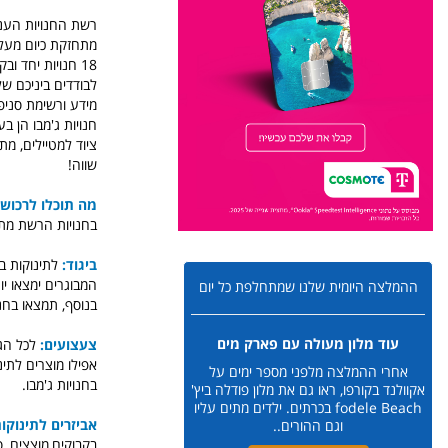
18 חנויות יחד ובקפריסין עוד 5.
לבודדים ביניכם של
מידע ורשימת סניפי
חנויות ג'מבו הן ב
ציוד למטיילים, מתנ
שווה!
מה תוכלו לרכוש 
בחנויות הרשת מתרוצצים קרוב ל-4000 עובדים אשר
ביגוד:
לתינוקות ב
המבוגרים ימצאו יות
ההמלצה היומית שלנו שמתחלפת כל יום
בנוסף, תמצאו בחנו
עוד מלון מעולה עם פארק מים
צעצועים:
לכל הג
אפילו מוצרים לתי
אחרי ההמלצה מלפני מספר ימים על
בחנויות ג'מבו.
אקוולנד בקורפו, ראו גם את מלון פודלה ביץ'
fodele Beach בכרתים. ילדים מתים עליו
אביזרים לתינוקות
וגם ההורים..
בקבוקים,מוצצים, סי