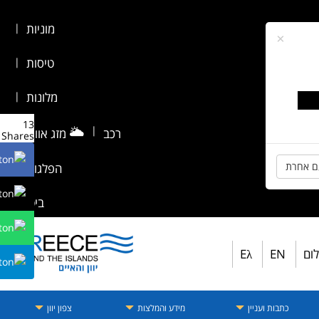
מוניות
|
×
טיסות
|
מלונות
|
13
🌥️
|
רכב
מזג אוויר
|
Shares
ם אחרת
הפלגות
|
ביטוח
לום
EN
Eλ
כתבות ועניין
מידע והמלצות
צפון יוון