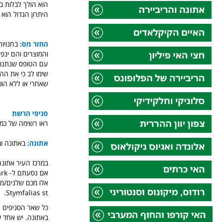
הוא הולך לבלות ב
היתרון הגדול הוא 
החזר מס:
בחנויו
והמוצרים והם ינפ
עם הטופס שנתנו 
שימו לב כי את הה
שאחרי או ללא הוכ
סניפי הרשת
ראו רשימה של כמה
אתונה:
באתונה ובמטרופולין שלה יש מ
במרכז העיר אתונה - הכי קל לרוב התייר
אם נסעתם ל- Allou fun park אז יש אחד לא רחוק מהפארק: Nikaia, 251 Thivon ave.
Stymfalias st.
כל שאר הסניפים נ
באתונה. יש אחד שנמצא ליד שכונת קו