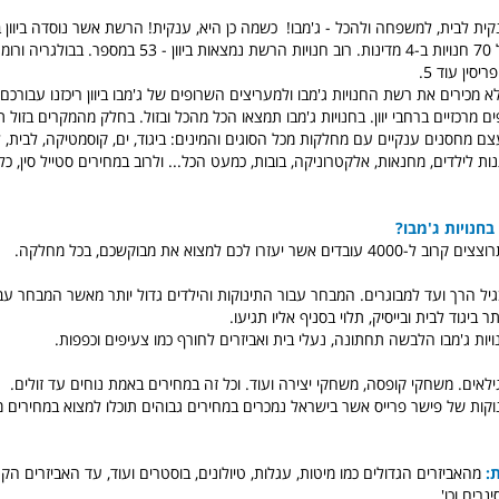
מתחזקת כיום מעל 70 חנויות ב-4 מדינות. רוב חנויות הרשת נמצאות ביוו
א מכירים את רשת החנויות ג'מבו ולמעריצים השרופים של ג'מבו ביוון ריכזנו עבורכ
ם מרכזיים ברחבי יוון. בחנויות ג'מבו תמצאו הכל מהכל ובזול. בחלק מהמקרים בזול
עצם מחסנים ענקיים עם מחלקות מכל הסוגים והמינים: ביגוד, ים, קוסמטיקה, לבית,
ות לילדים, מחנאות, אלקטרוניקה, בובות, כמעט הכל... ולרוב במחירים סטייל סין, כלו
בחנויות ג'מבו?
 יעזרו לכם למצוא את מבוקשכם, בכל מחלקה.
גיל הרך ועד למבוגרים. המבחר עבור התינוקות והילדים גדול יותר מאשר המבחר עב
ר ביגוד לבית ובייסיק, תלוי בסניף אליו תגיעו.
יות ג'מבו הלבשה תחתונה, נעלי בית ואביזרים לחורף כמו צעיפים וכפפות.
ילאים. משחקי קופסה, משחקי יצירה ועוד. וכל זה במחירים באמת נוחים עד זולים.
נוקות של פישר פרייס אשר בישראל נמכרים במחירים גבוהים תוכלו למצוא במחירים 
:
מהאביזרים הגדולים כמו מיטות, עגלות, טיולונים, בוסטרים ועוד, עד האביזרים הקט
נרים וכו'.