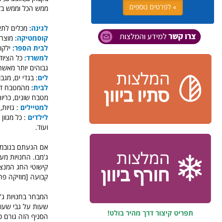
» לפרטים נוספים
ממש הכל וממש בזו
לגינה:
מכלים לתאור
קוסמטיקה:
מוצרי
לבית הספר:
ילקוט
למשרד:
כל הציוד
גבוהים יותר מאשר 
לים
: בגדי ים, מגב
לבית:
מהמטבח דרך 
מטבח שונים, כריות,
למטיילים
: גזיות,
לילדים
: כל מגוון
ועוד.
אם הגעתם בנובמבר 
ג'מבו. החנויות מע
קישוטי החג המנצנ
קבועה [מוזיקה פר
המבחר בחנויות ג'מ
שעות על גבי שעות
תפריט קיצור דרך מהיר בולט!
הסניף הזה גורם ס