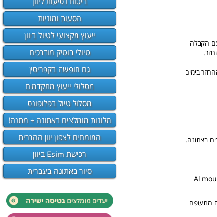
ביטוח נסיעות ליוון
הסעות ומוניות
ייעוץ מקצועי לטיול ביוון
עם הקבלה
טיולי בוטיק מודרכים
חזר.
גם חופשה בקפריסין
החזר בימים
מסלולי ייעוץ מתקדמים
מסלול טיול בפלופונס
מלונות מומלצים באתונה + מתנה!
המומחים לצפון יוון ההררית
רכישת Esim ביוון
סיור באתונה בעברית
 ימצאו סניף של ג'מבו בשכונת אלימוס: 51 Alimou Ave &
דה התעופה