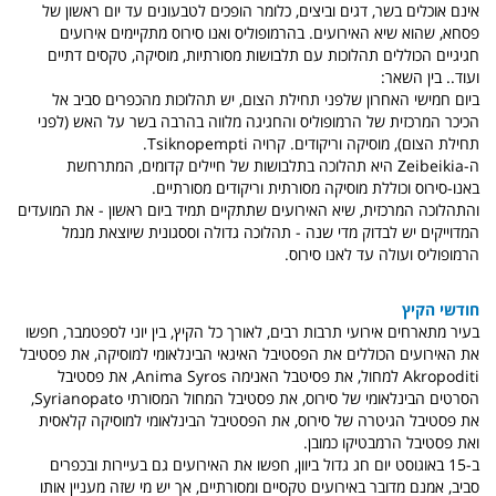
אינם אוכלים בשר, דגים וביצים, כלומר הופכים לטבעונים עד יום ראשון של
פסחא, שהוא שיא האירועים. בהרמופוליס ואנו סירוס מתקיימים אירועים
חגיגיים הכוללים תהלוכות עם תלבושות מסורתיות, מוסיקה, טקסים דתיים
ועוד.. בין השאר:
ביום חמישי האחרון שלפני תחילת הצום, יש תהלוכות מהכפרים סביב אל
הכיכר המרכזית של הרמופוליס והחגיגה מלווה בהרבה בשר על האש (לפני
תחילת הצום), מוסיקה וריקודים. קרויה Tsiknopempti.
ה-Zeibeikia היא תהלוכה בתלבושות של חיילים קדומים, המתרחשת
באנו-סירוס וכוללת מוסיקה מסורתית וריקודים מסורתיים.
והתהלוכה המרכזית, שיא האירועים שתתקיים תמיד ביום ראשון - את המועדים
המדוייקים יש לבדוק מדי שנה - תהלוכה גדולה וססגונית שיוצאת מנמל
הרמופוליס ועולה עד לאנו סירוס.
חודשי הקיץ
בעיר מתארחים אירועי תרבות רבים, לאורך כל הקיץ, בין יוני לספטמבר, חפשו
את האירועים הכוללים את הפסטיבל האיגאי הבינלאומי למוסיקה, את פסטיבל
Akropoditi למחול, את פסיטבל האנימה Anima Syros, את פסטיבל
הסרטים הבינלאומי של סירוס, את פסטיבל המחול המסורתי Syrianopato,
את פסטיבל הגיטרה של סירוס, את הפסטיבל הבינלאומי למוסיקה קלאסית
ואת פסטיבל הרמבטיקו כמובן.
ב-15 באוגוסט יום חג גדול ביוון, חפשו את האירועים גם בעיירות ובכפרים
סביב, אמנם מדובר באירועים טקסיים ומסורתיים, אך יש מי שזה מעניין אותו