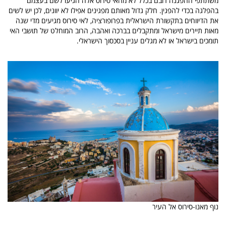
משתתפי ההפגנה רובם בכלל לא מהאי סירוס אלה הגיעו לשם בעצמם
בהפלגה בכדי להפגין. חלק גדול מאותם מפגינים אפילו לא יוונים, לכן יש לשים
את הדיווחים בתקשורת הישראלית בפרופורציה, לאי סירוס מגיעים מדי שנה
מאות תיירים מישראל ומתקבלים בברכה ואהבה, הרוב המוחלט של תושבי האי
תומכים בישראל או לא מגלים עניין בסכסוך הישראלי.
נוף מאנו-סירוס אל העיר