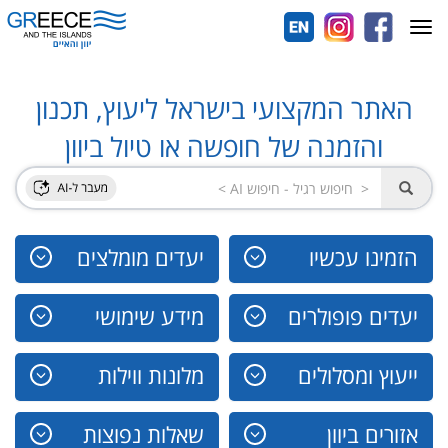
Toggle
navigation
האתר המקצועי בישראל ליעוץ, תכנון
והזמנה של חופשה או טיול ביוון
הזמינו עכשיו
יעדים מומלצים
יעדים פופולרים
מידע שימושי
ייעוץ ומסלולים
מלונות ווילות
אזורים ביוון
שאלות נפוצות