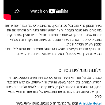
בשיר המנוגן מידי ערב בכל טברנה ביוון, שר במבקאריס על נערה יפה שראה
באי סירוס, הוא נשבה בקסמה, רוצה לפגוש אותה בחוף הים ולממש שם את
אהבתו אליה...
במהלך השיטוט ברחובות הרמופולי תבינו מהיכן שאב מרקוס
במבקאריס את ההשראה לשיריו ומנגינותיו. כאמור, זהו ביקור חובה לכל מי
שמבין ומעריך מוסיקה יוונית.
נגני בוזוקי חובבים ומקצועיים ימצאו בהרמופולי מספר חנויות טובות לכלי נגינה.
בכל שנה נערך באי פסטיבל רבטיקה בהשתתפות אמנים ידועי שם.
.
מלונות מומלצים בסירוס
כאמור, הלב של האי הוא העיר הרמופוליס, כאן מתרחשים הפסטיבלים, חיי
הלילה, הבארים, בתי הקפה בשפע ואווירת יוון האמיתית. אם תרצו ללון לצד
החוף, הרמופוליס אינו המקום ללון בו, לשם כך מוטב להגיע אל אחת מעיירות
החוף של סירוס. ריכזנו עבורכם את המומלצים של צוות אתר יוון והאיים באי
סירוס
Aristide Hotel
קסם של מלון בדירוג 5 כוכבים, בוטיק אמיתי, בעיר