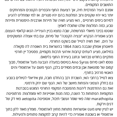
התושבים המקומיים.
אמנם העיר המרכזית חיה, אך רצועות החוף והכפרים הקטנים והמרוחקים
יותר באי יהיו שקטים ורוב המלונות בהם יהיו סגורים.
אז למי שמחליט להגיע
לסירוס בימים חורפיים , האי מציע חוויה של תיירות אורבנית-היסטורית ותיירות
טבע, כמה המלצות שלנו שתוכלו לאמץ:
שוטטו בכיכר מיאולי המרשימה, שבה נמצא בניין העירייה הנאו-קלאסי העצום.
רובע ואפוריה הנקרא "ונציה הקטנה" של סירוס, עם בתי אצולה המשקיפים
על הים, זאת חוויה לטייל שם בשקט החורפי.
תיאטרון אפולון שנבנה בשנת 1864 בהשראת בית האופרה לה סקאלה
במילאנו, מציע לעתים קרובות אירועי תרבות מקומיים,
פסטיבל יין חורפי
מתקיים בחודש פברואר ונחגג בעיירת החוף גליסאס.
טפסו לאנו סירוס Ano Syros בטיפוס במעלה הגבעה מעל ארמופולי, מבוך
קסום של סמטאות אבן ובתים מסוידים בלבן
, הנוף משם על ארמופולי והים
האגאי מרהיב בחורף.
צאו לטייל ברחבי האי, השכרת רכב בהחלט חובה, זמן אידיאלי לטיולים בטבע
גם בחלק הצפוני והפחות מיושב של האי, הנוף שם ירוק ודרמטי.
זאת גם ההזדמנות ליהנות מהמטבח המקומי החורפי המוגש בטברנות
המקומיות הפתוחות כל השנה,
כמה מנות אופייניות לאי ומומלצות: מרתופיטה
marathopita שזה פאי שומר ועשבי תיבול,
אטופיטה aetopita פאי דק של
דגים וירקות.
יש לציין שיש מעט אפשרויות פתוחות מחוץ לארמופולי. מומלץ מאוד ללון בתוך
ארמופולי או בשכונת ואפוריה כדי להיות קרוב למקומות פתוחים ולפעילות.