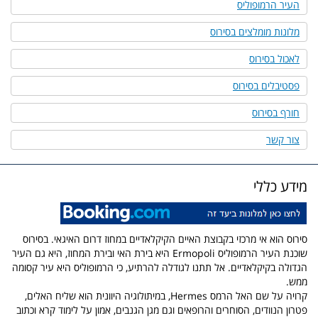
העיר הרמופוליס
מלונות מומלצים בסירוס
לאכול בסירוס
פסטיבלים בסירוס
חורף בסירוס
צור קשר
מידע כללי
סירוס הוא אי מרכזי בקבוצת האיים הקיקלאדיים במחוז דרום האיגאי. בסירוס
שוכנת העיר הרמופוליס Ermopoli היא בירת האי ובירת המחוז, היא גם העיר
הגדולה בקיקלאדיים. אל תתנו לגודלה להרתיע, כי הרמופוליס היא עיר קסומה
ממש.
קרויה על שם האל הרמס Hermes, במיתולוגיה היוונית הוא שליח האלים,
פטרון הנוודים, הסוחרים והרופאים וגם מגן הגנבים, אמון על לימוד קרא וכתוב