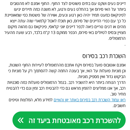
דייגים נעים ושקט עם בתים פשוטים לצד החוף. החוף אמנם לא מהטובים
ביותר על האי סירוס אך בהחלט נעים ורגוע, לא משנה כמה תיירים יגיעו
לפיניקאס כמעט תמיד יהיה כאן רגוע ונעים, אווירה של פשטות כפי שמאופיינת
כל כך עם כפרי הדייגים של סירוס, כאן תוכלו לאכול קלמארי שזה עתה ייצא
מהים או דגים טריים כיאה לכפר דייגים יווני קלאסי, פיניקאס גם מהווה מיקום
מצויין ובסיס לטיולים באי סירוס, הכפר ממוקם 13 ק"מ בלבד, רבע שעה מהעיר
הרמופוליס.
.
השכרת רכב בסירוס
אמנם אוטובוס פועל בסירוס ויקח אתכם מהרמופוליס לעיירות החוף השונות,
וכן מוניות פועלות על האי, אך בעונה החמה קשה להסתמך רק על מוניות כי
הביקוש גדול ואין מספיק מוניות.
הדרך הנוחה ביותר היא להשכיר רכב. בנמל הרמופוליס פועלות כמה סוכנויות
רכב, אך אנו ממליצים להזמין מראש גם כדי להבטיח רכב זמין וגם כדי להבטיח
מחיר טוב.
ראו עמוד השכרת רכב בסירוס באתר יוון והאיים
למידע מלא, המלצות וטיפים
חשובים.