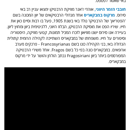
באי שאסור לפספס.
חובבי הזמר היווני,
אוהדי ז'אנר מוזיקת הרבטיקו ימצאו עניין רב באי
סירוס.
מרקוס במבקאריס
אחד מגדולי הרבטיקאים של יוון המכונה בשם
'הפטריאך של הרבטיקו' נולד באי בשנת 1905, פעל בו רבות וסיים כאן את
חייו. שיריו הפכו את מוסיקת הרבטיקו, הבלוז היווני, ללגיטימית ביוון ומחוץ ליוון.
בעיירה אנו סירוס ישנו מוזיאון לזכרו המכיל תמונות, קטעי מוזיקה, היסטוריה
וסיפורים על חייו. משפחתו של במבקאריס השתייכה לקהילה הרומית קתולית
הגדולה באי, בני הקהילה כונו בשם Francosyrianas - פרנקים מערב
ארופאים. במבקאריס כונה בפי כל בשם Fragos. אחד משירי הרבטיקה
המפורסמים ביותר ביוון Fragosiriani נכתב הולחן והושר על ידי מרקוס
במבקאריס.