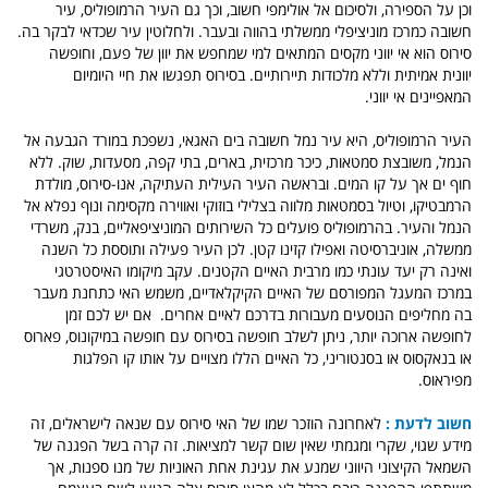
וכן על הספירה, ולסיכום אל אולימפי חשוב, וכך גם העיר הרמופוליס, עיר
חשובה כמרכז מוניציפלי ממשלתי בהווה ובעבר. ולחלוטין עיר שכדאי לבקר בה.
סירוס הוא אי יווני מקסים המתאים למי שמחפש את יוון של פעם, וחופשה
יוונית אמיתית וללא מלכודות תיירותיים. בסירוס תפגשו את חיי היומיום
המאפיינים אי יווני.
העיר הרמופוליס, היא עיר נמל חשובה בים האגאי, נשפכת במורד הגבעה אל
הנמל, משובצת סמטאות, כיכר מרכזית, בארים, בתי קפה, מסעדות, שוק. ללא
חוף ים אך על קו המים. ובראשה העיר העילית העתיקה, אנו-סירוס, מולדת
הרמבטיקו, וטיול בסמטאות מלווה בצלילי בוזוקי ואווירה מקסימה ונוף נפלא אל
הנמל והעיר. בהרמופוליס פועלים כל השירותים המוניציפאליים, בנק, משרדי
ממשלה, אוניברסיטה ואפילו קזינו קטן. לכן העיר פעילה ותוססת כל השנה
ואינה רק יעד עונתי כמו מרבית האיים הקטנים. עקב מיקומו האיסטרטגי
במרכז המעגל המפורסם של האיים הקיקלאדיים, משמש האי כתחנת מעבר
בה מחליפים הנוסעים מעבורות בדרכם לאיים אחרים. אם יש לכם זמן
לחופשה ארוכה יותר, ניתן לשלב חופשה בסירוס עם חופשה במיקונוס, פארוס
או בנאקסוס או בסנטוריני, כל האיים הללו מצויים על אותו קו הפלגות
מפיראוס.
חשוב לדעת :
לאחרונה הוזכר שמו של האי סירוס עם שנאה לישראלים, זה
מידע שגוי, שקרי ומגמתי שאין שום קשר למציאות. זה קרה בשל הפגנה של
השמאל הקיצוני היווני שמנע את עגינת אחת האוניות של מנו ספנות, אך