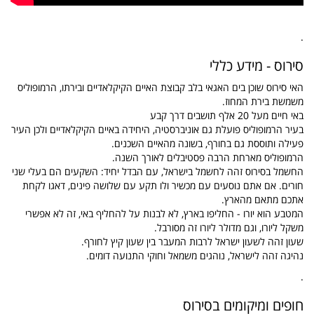
.
סירוס - מידע כללי
האי סירוס שוכן בים האגאי בלב קבוצת האיים הקיקלאדיים ובירתו, הרמופוליס
משמשת בירת המחוז.
באי חיים מעל 20 אלף תושבים דרך קבע
בעיר הרמופוליס פועלת גם אוניברסטיה, היחידה באיים הקיקלאדיים ולכן העיר
פעילה ותוססת גם בחורף, בשונה מהאיים השכנים.
הרמופוליס מארחת הרבה פסטיבלים לאורך השנה.
החשמל בסירוס זהה לחשמל בישראל, עם הבדל יחיד: השקעים הם בעלי שני
חורים. אם אתם נוסעים עם מכשיר ולו תקע עם שלושה פינים, דאגו לקחת
אתכם מתאם מהארץ.
המטבע הוא יורו - החליפו בארץ, לא לבנות על להחליף באי, זה לא אפשרי
משקל ליורו, וגם מדולר ליורו זה מסורבל.
שעון זהה לשעון ישראל לרבות המעבר בין שעון קיץ לחורף.
נהיגה זהה לישראל, נוהגים משמאל וחוקי התנועה דומים.
.
חופים ומיקומים בסירוס