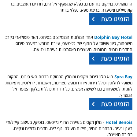
הרמופוליס, במיקום נח עם גג נפלא שמשקיף אל הים, חדרים מעוצבים, בר
קוקטיילים ומסעדה, בריכת ספא. נפלא ביותר.
Dolphin Bay Hotel
אחד המלונות המומלצים בסירוס. מאד פופולארי בקרב
משפחות, כיוון ששוכן על החוף של גליסיאס, עיירת הנופש במערב סירוס.
החדרים נוחים ומרווחים, מעוצבים באסתטיות נעימה וצנועה.
Syra Bay
הוא מלון דירות מקסים ומומלץ הממוקם בדרום האי סירוס. המקום
משופץ לחלוטין וכולל דירות אירוח ונופש מצויינות, מאובזרות לחלוטין, מתאימות
לזוגות, למשפחות, גם לשישה אנשים. כל הדירות כוללות בלקון הצופה אל
המפרץ.
Hotel Benois
- מלון מקסים בעיירת החוף גליסאס. בוטיקי, בעיצוב קיקלאדי
רענן ונעים. מרחבים נוחים, מיקום מעולה ונוף לים. חדרים גדולים ונקיים.
בחירה מצויינת.