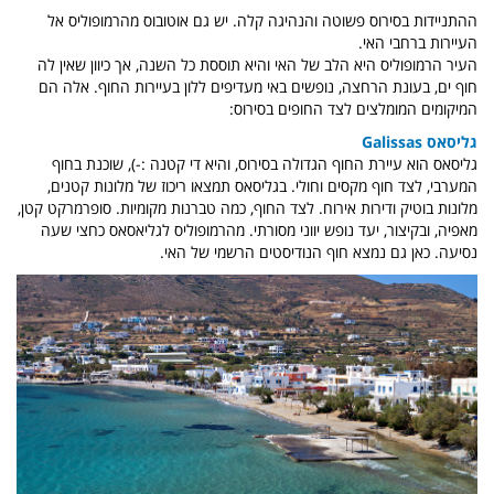
ההתניידות בסירוס פשוטה והנהיגה קלה. יש גם אוטובוס מהרמופוליס אל
העיירות ברחבי האי.
העיר הרמופוליס היא הלב של האי והיא תוססת כל השנה, אך כיוון שאין לה
חוף ים, בעונת הרחצה, נופשים באי מעדיפים ללון בעיירות החוף. אלה הם
המיקומים המומלצים לצד החופים בסירוס:
גליסאס Galissas
גליסאס הוא עיירת החוף הגדולה בסירוס, והיא די קטנה :-), שוכנת בחוף
המערבי, לצד חוף מקסים וחולי. בגליסאס תמצאו ריכוז של מלונות קטנים,
מלונות בוטיק ודירות אירוח. לצד החוף, כמה טברנות מקומיות. סופרמרקט קטן,
מאפיה, ובקיצור, יעד נופש יווני מסורתי. מהרמופוליס לגליאסאס כחצי שעה
נסיעה.
כאן גם נמצא חוף הנודיסטים הרשמי של האי.