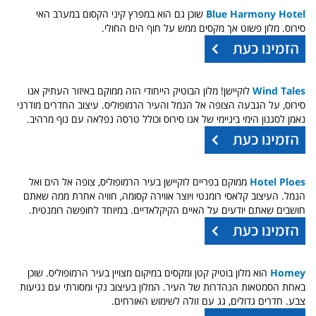
Blue Harmony Hotel
שוכן גם הוא במפרץ קיני הקסום במערב האי
סירוס. מלון פשוט אך מקסים ממש על חוף הים החולי.
Wind Tales
לוקיישן! מלון הבוטיק הייחודי הזה ממוקם באיזור העתיק אנו
סירוס, על הגבעה הצופה אל הנמל והעיר הרמופוליס. עיצוב החדרים מודרני
נאמן לסגנון הימי ביניימי של אנו סירוס וכולל טרסה נפלאה עם נוף מרהיב.
Hotel Ploes
ממוקם בפריים לוקיישן בעיר הרמופוליס, צופה אל הים ואל
הנמל. העיצוב קלאסי רומנטי ויוצר אווירה קסומה, חוויה אחרת ממה שאתם
חושבים שאתם יודעים על האיים הקיקלאדיים. במיוחד לחופשה רומנטית.
Homey
הוא מלון בוטיק קטן ומקסים במיקום מצויין בעיר הרמופוליס. שוכן
באחת הסמטאות הנהדרות של העיר. המלון בעיצוב נקי ומסורתי עם נגיעות
צבע. חדרים גדולים, גג עם זולה לשימוש האורחים.