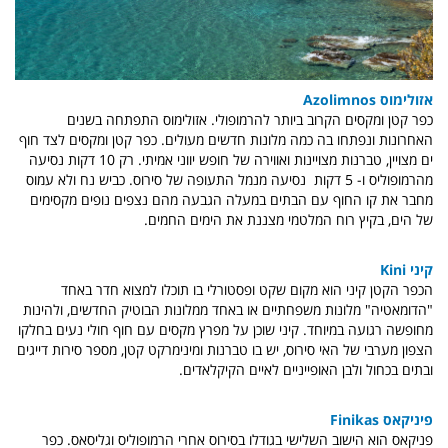
אזולימוס Azolimnos
כפר קטן ומקסים הקרוב ביותר להרמופולי. אזולימוס התפתחה בשנים
האחרונות ונפתחו בה כמה מלונות חדשים מעולים. כפר קטן ומקסים לצד חוף
ים מצויין, טברנות מצויינות ואווירה של חופש יווני אמיתי. רק 10 דקות נסיעה
מהרמופוליס ו- 5 דקות נסיעה מנמל התעופה של סירוס. כביש נח ולא עמוס
מחבר את קו החוף עם הבתים במעלה הגבעה מהם נצפים נופים מקסימים
של הים, בקיץ רוח המלטמי מצננת את הימים החמים.
קיני Kini
הכפר הקטן קיני הוא מקום שקט ופסטורלי בו תוכלו למצוא חדר באחד
"הדומאטיה" מלונות משפחתיים או באחד ממלונות הבוטיק החדשים, ולהינות
מחופשה רגועה במיוחד. קיני שוכן על מפרץ מקסים עם חוף חולי נעים בחלקו
הצפון מערבי של האי סירוס, יש בו טברנות ומינימרקט קטן, מספר סירות דייגים
ובתים בכחול ולבן האופייניים לאיים הקיקלאדים.
פיניקאס Finikas
פניקאס הוא הישוב השלישי בגודלו בסירוס אחרי הרמופוליס וגליסאס. כפר