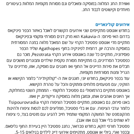
ואווירת החג המלווה במוסיקה ומאכלים וגם מסורות מקומיות המלוות בעיטורים
מיוחדים וקישוטים לכבוד החג.
אירועים קולינאריים
בחודש אוגוסט מתקיימים שני אירועים הקשורים לאוכל באיזור הכפר פיניקאס
בדרום האי סירוס: ה-Kakavia הוא מרק דגים מסורתי ומקומי ובפיניקאס
מתקיים מדי אוגוסט פסטיבל הקרוי על שם המאכל מלווה במנה המסורתית
במוסיקה והרבה יוון. דרומית לפיניקיה בחוף Agathopes שליד הכפר
פוסידוניה, מתקיים כל שנה באוגוסט אירוע הקרוי Pezotrata, מוכר גם
כפסטיבל הסרדינים, בו מתקיימת מסורת טקסית שילדים ומבוגרים מושכים עם
חבלים את סירות הדייגים אל החוף ואז חוגגים עם מוסיקה, אוזו, סרדינים על
הגריל ומנות מסורתיות מקומיות.
עוד בכפר פיניקאס, בחודש יוני, חוגגים את ה-"קולוקית'יה" כלומר הקישוא או
הזוקיני, עם מטעמים מלוחים ומתוקים והכל על טהרת הקישוא.
באוגוסט מתקיים בהרמופולי גם פסטיבל הלוקומי - הממתק השנוי במחלוקת,
אך היוונים אוהבים אותו, וכמובן מלווה במוסיקה וריקודים, יין ואוזו.
באנו סירוס, גם באוגוסט, מתקיים פסטיבל הציפורו הקרוי Tsipourovradia
כלומר ערבי הציפורו. עם או בלי פסטיבל, ממליצים לכם לנסות ציפורו ולהינות
מהקונספט של המשקה המקומי שתמיד חייב להגיע עם מזטים בצד, כי ציפורו
לא שותים בלי אוכל (גם אוזו אגב).
פסטיבל חורפי דוקא, בחודש פברואר, נחגג פסטיבל היין בעיירת החוף גליסאס.
ובכפר וארי, ביולי או אוגוסט, מתקיימים אירועי דייג לילדים בגילאים 5-15.