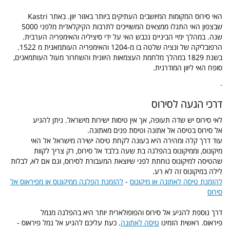
האי סירוס המקומות המיושבים העתיקים ביותר באזור יוון. באתר
Kastri
שבצפון האי התגלו ממצאים המשוייכים לתרבות הקיקלאדית מלפני 5000
שנה. במהלך ימיי הביניים נכבש האי על ידי סיציליה והאימפריה הערבית.
הרפובליקה של ונציה שלטה בו מ-1204 והאימפריה העותמאנית מ 1522.
בשנת 1829 במהלך מלחמת העצמאות היוונית והשחרור מעול העותמאנים,
סופח האי ליוון המודרנית.
.
דרכי הגעה לסירוס
לאי סירוס יש שדה תעופה, אך אין טיסות ישירות מישראל. ניתן להגיע
אל סירוס בטיסה אל אתונה וטיסת פנים מאתונה.
עוד דרך קלה ומהירה היא בעונה לקחת טיסה ישירה מישראל אל האי
מיקונוס, וממיקונוס בהפלגה בת שעה בלבד אל סירוס, רק צריך לקוות
שהטיסה למיקונוס נוחתת לפני שיוצאת המעבורת לסירוס, וגם אם לא, לבלות
לילה במיקונוס זה לא רע.
להזמנת טיסה לאתונה או מיקונוס
-
להזמנת הפלגה ממיקונוס או מפיראוס אל
סירוס
דרך נוספת להגיע אל סירוס והפופולארית יותר היא בהפלגה מנמל
פיראוס.
ראשית הזמינו
טיסה לאתונה
.
כעת עליכם להגיע אל נמל פיראוס -