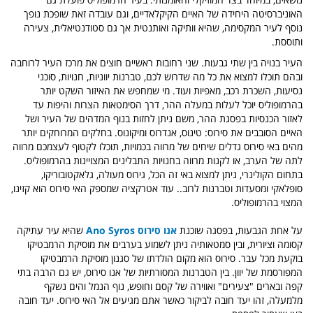
האוניברסיטה היחידה של האיים הקיקלאדיים, וגם עובדה זאת שופכת נופך
נוסף לעיר המקסימה, שהיא וותיקה ואותנטית אך גם סטודנטיאלית, צעירה
ותוססת.
העיר בנויה בין שתי גבעות. שני רחובות ראשיים חוצים את מרכז העיר לרוחבה
ובהם תוכלו למצוא את כל מה שדרוש לכם, טברנות יווניות, חנויות, סוכני
נסיעות, השכרת רכב, מאפיות ועוד. מי שמחפש את האיזור השקט יותר
בהרמופוליס יוכל לעלות במעלה ההר, דרך הסימטאות הצרות והיפות עד
לאזור הכנסיות בפסגת ההר, משם ניתן לחזות בנוף המדהים של העיר ושל
האיים הסובבים את סירוס: טינוס, אנדרוס ומיקונוס. בחלקים המרוחקים יותר
מהים באי סירוס גדלים שיחים של מרווה בכמויות, תוכלו לקטוף לעצמכם מרווה
לתה של הערב, או לקנות מרווה בחנויות התבלינים המצויינות בהרמופוליס.
בתחום הקולינרי, ניתן למצוא באי זה הכל, גירוס מעולה, גלאקטובוריקו,
סופלאקי ומסעדות וטברנות לרוב.. עוד אטרקציה שמספק האי סירוס הוא קזינו,
המצוי בהרמופוליס.
על אחת הגבעות, בפסגה שוכנת
אנו סירוס
Ano Syros
שהיא עיר עתיקה
קסומה וציורית, ובין סמטאותיה ניתן לשמוע בערבים את מוסיקת הרמבטיקו
בוקעת מכל עבר. סירוס הוא מקום הולדתו של סגנון מוסיקת הרמבטיקו
המפורסמת של יוון. בין הטברנות המסורתיות של אנו סירוס, יש גם הרבה בתי
קפה ובארים "צעירים" ואווירה של קסם וחופש, נוף הנמל והים נשקף
מלמעלה, זהו יעד חובה לביקור כאשר אתם מגיעים אל האי סירוס. יעד חובה