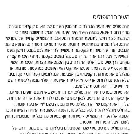
.
העיר הרמופוליס
הרמופוליס היא העיר הגדולה ביותר מבין הערים של האיים קיקלאדים ובירת
מחוז דרום האיגאי. במאה ה-19 היא היתה עיר הנמל החשובה ביותר ביוון
ושימשה כציר ראשי לתנועת המסחר הימי. אגב, הרמופוליס קרוייה על שמו של
הרמס, אל המסחר במיתולוגייה היוונית, פרטון הנוודים, הסוחרים, הרופאים ומגן
הגנבים. זוהי עיר מיוחדת ומקסימה העשוייה להיראות לכם במבט ראשון מעט
"מאיימת", אבל רגע אחרי שיורדים בנמל נשבים בקסמה. אחרי היכרות קצרה
מקרוב דרך שיטוט בין אלפי המדרגות, בין הסמטאות הצרות, הכיכרות, השוק
ועוד אינסוף פינות חמד, תפגשו את זקני האי היושבים במרפסות, סורגות, או
מגלגלים את מחרוזת הקומבולוי בין אצבעותיהם, לוגמים קפה יווני קטן, תבינו
שלא הגעתם לרודוס או קוס, אלא ליוון האמיתית, זו שלא מנסה לעשות רושם
על תיירים, יוון האותנטית של פעם.
האי סירוס ובפרט העיר הרמופוליס, יעד מיוחד, יש באי אמנם חופים מעולים,
אך עיקר התיירים המגיעים לכאן עושים זאת כדי לחוות את האווירה המיוחדת
של יוון ואת הקסם של הרמופוליס. סירוס מכונה בשם "אי ארבע העונות",
בהחלט מומלץ להגיע לכאן בכל עונות השנה ולספוג את האווירה המיוחדת בו,
הכוונה אל העיר הרמופוליס - עיירות החוף בסירוס כמו בכל יוון, מנומנמות מחוץ
לעונה אבל העיר חיה ותוססת.
בהרמופוליס נערכים מידי שנה פסטיבלים בינלאומיים רבים במגוון רחב של
נושאים, במיוחד בצד המוזיקלי והאומנותי. בעיר הרמופוליס פועלת גם