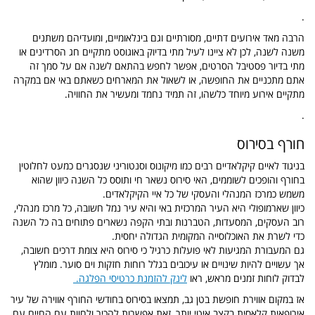
.
הרבה מאד אירועים דתיים, מסורתיים וגם בינלאומיים, ומועדיהם משתנים
משנה לשנה, לכן לא ציינו לעיל מתי בדיוק באוגוסט מתקיים חג הסרדינים או
מתי בדיור פסטיבל הסרטים, אפשר לחפש בהתאם לשנה אם על סמך זה
אתם מתכניים את החופשה, או לשאול את המארחים כשאתם באי אם במקרה
מתקיים אירוע מיוחד כלשהו, זה תמיד נחמד ומעשיר את החוויה.
.
חורף בסירוס
בניגוד לאיים קיקלאדיים רבים כמו מיקונוס וסנטוריני שנסגרים כמעט לחלוטין
בחורף והופכים לשוממים,
האי סירוס נשאר חי ותוסס כל השנה כיוון שהוא
משמש כמרכז המנהלי והעסקי של כל איי הקיקלאדים.
כיוון שארמופולי היא העיר המרכזית באי והיא עיר נמל חשובה, כל מרכז מנהלי,
רוב העסקים, המסעדות, הטברנות ובתי הקפה נשארים פתוחים בה כל השנה
כדי לשרת את האוכלוסייה המקומית הגדולה יחסית.
גם המעבורת המגיעות לאי פועלות כרגיל כי סירוס היא צומת דרכים חשובה,
אך עשויים להיות שינויים או עיכובים בגלל רוחות חזקות וים סוער. מומלץ
לבדוק לוחות זמנים מראש, ראו
לינק להזמנת כרטיסי הפלגה.
אז במקום אווירת חופשת בטן גב, תמצאו בסירוס בחודשי החורף אווירה של עיר
אירופאית קלאסית בקצב איטי יותר, זאת אפשרות להכיר ולחוות עם החיים עם