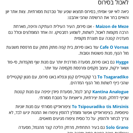
לאכול בסירוס
כיאה לאי יווני אמיתי, בסירוס תמצאו שפע של טברנות מסורתיות. צוות אתר יוון
והאיים בחר את הרשימה שהכי אהבנו:
Maizon de Meze
- אנו סירוס, העיר העילית העתיקה והיפה, מארחת
הרבה מקומות לאכול, לשתות, לשמוע רמבטיקו. זה אחד המומלצים וכולל גם
מעדניה קטנה עם תוצרת מקומית
Cafe O Vornas
עוד באנו סירוס, בית קפה מתוק מתוק עם מרפסת משגעת
מול הנוף, מנות פשוטות וטובות.
Hygge
גם באנו סירוס, מסעדה מודרנית יותר עם מנות שף מוקפדות, סי-פוד
ושאר ירקות, עיצוב מקסים ומרפסת מקסימה עוד יותר.
To Tsagaradiko
בר קוקטיילים קטן ונפלא באנו סירוס, עם מגוון קוקטיילים
שהכי כייף לשתות מול הנוף המדהים.
Kantina Analogue
קרוב לנמל, מסעדת פיוז'ן יפיפה עם מנות קטנות
שכייף לחלוק, מנות יצירתיות, וריאציות על מטבח מסורתי.
To Tsipouradiko tis Mirsinis
ציפוראדיקו מסורתי עם מנות יווניות
טיפוסיות. בציפוראדיקו אפשר ומומלץ להזמין ציפורו ואז המנות יגיעו לבד, לא
צריך לבחור ולהזמין. על כל כוסית ציפורו מגיעים מזאטים.
Solo Grano
גם בעיר התחתית, מרחק הליכה קצר מהנמל, מסעדה