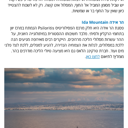
יש שביל מסומן המוביל אל החוף, המסלול אינו קשה. רק לא לשכוח להצטייד
כיוון שאין על החוף בר או שמשיות.
הר אידה Ida Mountain
פסגת הר אידה היא חלק מרכס הפסילוריטיס Psiloritis הנמתח במרכז יוון
בתחומי הרקליון ולסיתי. מלבד חשיבותו ההסטורית במיתולוגייה היוונית, על
ההר עשרות מסלולי הליכה מרהיבים. הייקרים רבים מאירופה מגיעים הנה
ללכת במסלולים, לגלות את הצמחיה הנדירה, להגיע למפלים, ללכת לצד פלגי
מים ועוד. חברת טרקינג הלאס גם היא מציעה טיולי הליכה מודרכים בהר.
מומלץ! לתיאום
לחצו כאן
.