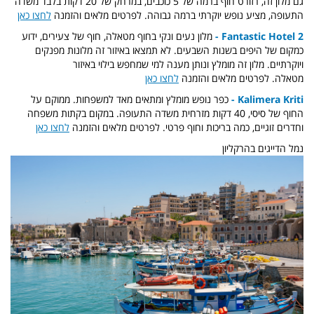
גם מלון זה, רזורט חוף ברמה של 5 כוכבים, במרחק של 20 דקות בלבד משדה
התעופה, מציע נופש יוקרתי ברמה גבוהה. לפרטים מלאים והזמנה
לחצו כאן
Fantastic Hotel 2 -
מלון נעים ונקי בחוף מטאלה, חוף של צעירים, ידוע
כמקום של היפים בשנות השבעים. לא תמצאו באיזור זה מלונות מפנקים
ויוקרתיים. מלון זה מומלץ ונותן מענה למי שמחפש בילוי באיזור
מטאלה. לפרטים מלאים והזמנה
לחצו כאן
Kalimera Kriti -
כפר נופש מומלץ ומתאים מאד למשפחות. ממוקם על
החוף של סיסי, 40 דקות מזרחית משדה התעופה. במקום בקתות משפחה
וחדרים זוגיים, כמה בריכות וחוף פרטי. לפרטים מלאים והזמנה
לחצו כאן
נמל הדייגים בהרקליון