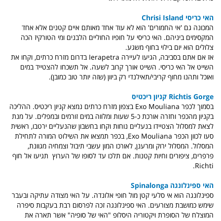
האי כריסי Chrisi Island
המכונה גם 'אי החמורים' הוא לא עוד אחד מאותם איים קטנים אלא אחד
המקסימים ביניהם. האי כריסי על חופיו החוליים הלבנים ומי הטורקיז הכה
צלולים הוא יום בילוי בחוף משגע.
אז אם אתם בסביבה, הגיעו לעיירה Ierapetra בדרום מזרח כרתים, וקחו את
השייט אל האי כריסי. השייט אורך קרוב לשעה. אל תשכחו להצטייד במים
ואוכל ותהנו מחוף קריבי/תאילנדי רק ביוון (שזה יותר טוב כמובן).
Richtis Gorge קניון ריכטיס
בסמוך לכפר Exo Mouliana בצפון מזרח כרתים נמצא קניון ריכטיס. ההליכה
בקניון מהכפר וחזרה אורכת כ-5 שעות ומלווה במים זורמים ובמפלים. על מנת
לצאת למסלול הצטיידו בנעליים נוחות וקחו בחשבון שהנעליים ירטבו, ראשית
סעו לכוון הכפר Exo Mouliana, בכפר תמצאו את השילוט המורה לתחילת
המסלול. המסלול ירוק ומרענן, לאורכו המון עשבי תיבול וצמחיה מגוונת,
פרפרים, ציפורים וחיות קטנות. אם תלכו עד לסופו של הערוץ תגיעו אל חוף
Richti.
האי ספינלונגה Spinalonga
ספינלונגה הוא אי סלעי קטן מול חופי אלונדה. על האי מצודה עתיקה ובעבר
שימש כמושבת מצורעים. האי ספינלונגה זכה לפרסום רבת בעקבות סיפרה
המוצלח של הסופרת ויקטוריה היסלופ "האי של סופיה" אשר תארה את