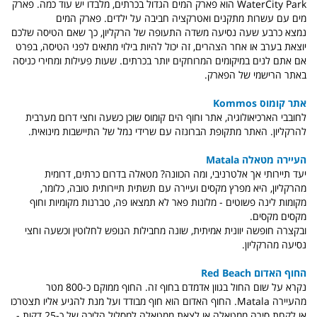
WaterCity Park הוא פארק המים הגדול בכרתים, מלבדו יש עוד כמה. פארק
מים עם עשרות מתקנים ואטרקציה חביבה על ילדים. פארק המים
נמצא כרבע שעה נסיעה משדה התעופה של הרקליון, כך שאם הטיסה שלכם
יוצאת בערב או אחר הצהרים, זה יכול להיות בילוי מתאים לפני הטיסה, בפרט
אם אתם לנים במיקומים המרוחקים יותר בכרתים. שעות פעילות ומחירי כניסה
באתר הרישמי של הפארק.
אתר קומוס Kommos
לחובבי הארכיאולוגיה, אתר וחוף הים קומוס שוכן כשעה וחצי דרום מערבית
להרקליון. האתר מתקופת הברונזה עם שרידי נמל של התיישבות מינואית.
העיירה מטאלה Matala
יעד תיירותי אך אלטרניבי, ומה הכוונה? מטאלה בדרום כרתים, דרומית
מהרקליון, היא מפרץ מקסים ועיירה עם תשתית תיירותית טובה, כלומר,
מקומות לינה פשוטים - מלונות פאר לא תמצאו פה, טברנות מקומיות וחוף
מקסים מקסים.
ובקצרה חופשה יוונית אמיתית, שונה מחבילות הנופש לחלוטין וכשעה וחצי
נסיעה מהרקליון.
החוף האדום Red Beach
נקרא על שום החול בגוון אדמדם בחוף זה. החוף ממוקם כ-800 מטר
מהעיירה Matala. החוף האדום הוא חוף מבודד ועל מנת להגיע אליו תצטרכו
או לקחת סירה ממטאלה או לצאת ממטאלה למסלול הליכה של כ-25 דקות -