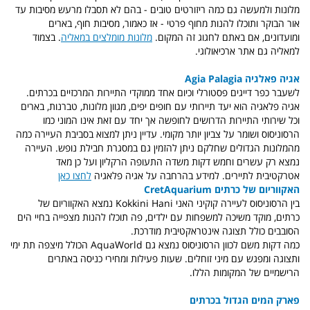
מלונות ולמעשה גם כמה ריזורטים טובים - בהם לא תסבלו מרעש מסיבות עד
אור הבוקר ותוכלו להנות מחוף פרטי - אז כאמור, מסיבות חוף, בארים
ומועדונים, אם באתם לחגוג זה המקום.
מלונות מומלצים במאליה
. בצמוד
למאליה גם אתר ארכיאולוגי.
אגיה פאלגיה Agia Palagia
לשעבר כפר דייגים פסטורלי וכיום אחד ממוקדי התיירות המרכזיים בכרתים.
אגיה פלאגיה הוא יעד תיירותי עם חופים יפים, מגוון מלונות, טברנות, בארים
וכל שירותי התיירות הדרושים לחופשה אך יחד עם זאת אינו המוני כמו
הרסוניסוס ושומר על צביון יותר מקומי. עדיין ניתן למצוא בסביבת העיירה כמה
מהמלונות הגדולים שחלקם ניתן להזמין גם במסגרת חבילת נופש. העיירה
נמצא רק עשרים וחמש דקות משדה התעופה הרקליון ועל כן מאד
אטרקטיבית לתיירים. למידע בהרחבה על אגיה פלאגיה
לחצו כאן
האקווריום של כרתים CretAquarium
בין הרסוניסוס לעיירה קוקיני האני Kokkini Hani נמצא האקווריום של
כרתים, מוקד משיכה למשפחות עם ילדים, פה תוכלו להנות מצפייה בחיי הים
הסובבים כולל תצוגה אינטראקטיבית מודרכת.
כמה דקות משם לכוון הרסוניסוס נמצא גם AquaWorld הכולל מיצפה תת ימי
ותצוגה ומפגש עם מיני זוחלים. שעות פעילות ומחירי כניסה באתרים
הרישמיים של המקומות הללו.
פארק המים הגדול בכרתים