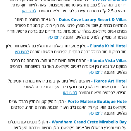
רזורט ברמה של 5 כוכבים ומציע סוויטות מעוצבות ויציאה לאיזור חוף פרטי.
נמצא כ-2.5 ק"מ ממרכז העיירה. לפרטים מלאים והזמנה
לחצו כאן
Daios Cove Luxury Resort & Villas -
הוא אחד הרזורטים היותר
מומלצים בכרתים, שוכן על מפרץ פרטי עם חוף חולי, קילומטרים ספורים
ממרכז אגיוס ניקולאוס. במלון יש מסעדות ובר, חדרים עם בריכה פרטית וחדרי
משפחה. מומלץ. לפרטים מלאים והזמנה
לחצו כאן
Elunda Krini Hotel -
מלון צנוע יותר באלונדה ומומלץ גם למשפחות. מלון
טוב במיקום טוב הכולל בריכה מרכזית. לפרטים מלאים והזמנה
לחצו כאן
Elunda Vista Villas -
מתחם וילות מאובזרות ונוחות. במתחם גם בריכה.
ממוקם על גבעה בין אלונדה לאגיוס ניקולאוס. מאד נח למשפחות. לפרטים
מלאים והזמנה
לחצו כאן
Ikaros Art Hotel -
אוהבים לטייל ביום אך בערב להיות במרכז העניינים?
מלון במרכז אגיוס ניקולאוס, נעים ונקי בלב העיירה ובקרבה לאיזורי
הבילוי. לפרטים מלאים והזמנה
לחצו כאן
Porto Maltese Boutique Hote -
מלון בוטיק קטן ומומלץ במרכז אגיוס
ניקולאוס גם הוא. נוף אל האגם בלב העיר והכנסת אורחים חמה. לפרטים
מלאים והזמנה
לחצו כאן
Wyndham Grand Crete Mirabello Bay -
מלון 5 כוכבים עם בונגלוס
על חוף ומפרץ מראבלו של אגיוס ניקולאוס. מלון מרשת ווינדהם העולמית.