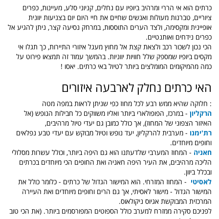
כרתים הוא אי הררי ומרהיב ביופיו עם נחלים, קניוני סלע, מעיינות, כפרים
ציוריים, טברנות מעולות ואנשים שחיים את חיי היום יום בצניעות יוונית
אופיינית ומקסימה, ולצד הערים התוססות, במרחק נסיעה קצר, ניתן להגיע אל
כפרים נידחים ואותנטיים.
הכי נכון לשכור רכב ולצאת קצת אל מחוץ מעגל איזורי התיירות, כך תגלו אי
מקסים ביופיו שמספק שלל חוויות יווניות. בהמשך עמוד זה תמצאו פירוט על
כמה מהמיקומים המומלצים ביותר לטיול באי כרתים. יאסו !
האי כרתים נחלק לארבעה איזורים
: חלוקה שהיא ממש רבע לכל מחוז כפי שניתן לראות במפה מטה
הרקליון
- במרכז, הפופולארי ביותר ואליו משווקים כל חבילות הנופש (אל
האיזור הצפוני של המחוז), אך כולל כמובן גם יעדי טיול מרהיבים,
רת'ימנו
- מערבית להרקליון, יעד נופש וטיול מבוקש עם יעדי טבע נפלאים
וחופים מיוחדים.
חאניה
- המחוז המערבי שלדעתנו הוא גם היפה ביותר, וכולל עשרות מסלולי
הליכה מרהיבים, את העיר היפה חאניה ואת החופים הכי מיוחדים בכרתים
ובכלל ביוון.
לאסיטי
- המחוז המזרחי. הוא המישור הגדול של כרתים - כלומר כולל את
המישור הגדול - מישור לאסיתי, אך גם הרים וחופים מיוחדים ואת העיירה
המרכזית המבוקשת אגיוס ניקולאוס.
לפניכם סקירה ממזרח למערב כולל הספוטים המפורסמים ביותר. (את הכי טוב