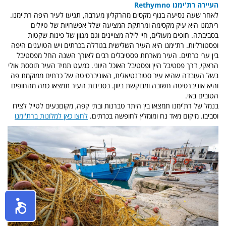
העיירה רת'ימנו Rethymno
לאחר שעה נסיעה בנוף מקסים מהרקליון מערבה, תגיעו לעיר היפה רת'ימנו.
ריתמנו היא עיק מקסימה ומרתקת המציעה שלל אפשרויות של טיולים
בסביבתה. חופים מעולים, חיי לילה מצויינים וגם מגוון של פינות שקטות
ופסטורליות. רת'ימנו היא העיר השלישית בגודלה בכרתים ויש הטוענים היפה
בין ערי כרתים. העיר מארחת פסטיבלים רבים לאורך השנה החל מפסטיבל
הראקי, דרך פסטיבל היין ופסטיבל האוכל היווני. כמעט תמיד העיר תוססת אולי
בשל העובדה שהיא עיר סטודנטיאלית, האוניברסיטה של כרתים ממוקמת פה
והיא אוניברסיטה חשובה ומבוקשת ביוון. בסביבות העיר תמצאו כמה מהחופים
הטובים באי.
בנמל של רת'ימנו תמצאו בין היתר טברנות ובתי קפה, מקוםנעים לטייל לצידו
וסביבו. מיקום מאד נח ומומלץ לחופשה בכרתים.
לחצו כאן למלונות ברת'ימנו