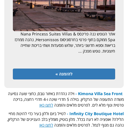
אתר הנופש ננה פרינסס Nana Princess Suites Villas &
Spa ממוקם בחוף פרטי בחרסוניסוס Hersonissos, נהנה ממרכז
בריאות וספא חדשני ביותר, שלוש מסעדות ושתי בריכות שחייה
חיצוניות. נופש מפנק ...
להזמנה »
Kimona Villa Sea Front -
וילה נהדרת באיזור גובס, כחצי שעה נסיעה
משדה התעופה של הרקליון. בוילה 5 חדרי שינה ו-4 חדרי רחצה, בריכה
פרטית ונוף מלא לים. לפרטים מלאים והזמנה
לחצו כאן
Infinity City Boutique Hotel -
לטייל ביום וללון בעיר כדי להינות מחיי
הלילה? אופציה לא רעה בכלל. מלון בוטיק מומלץ בלב העניינים של הרקליון,
נהנה גם מנוף לנמל. לפרטים מלאים והזמנה
לחצו כאן