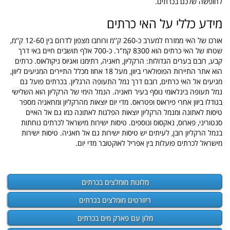
לחופשה שלכם בכרתים.
מידע כללי על האי כרתים
אורכו של האי ממזרח למערב כ-260 ק''מ ורוחבו מצפון לדרום בין 12-60 ק''מ,
שטחו של האי כרתים הוא 8300 קמ"ר. כ-700 אלף תושבים חיים באי דרך
קבע, רובם בערים הגדולות: הרקליון, חאניה, רתימנו ואגיוס ניקולאוס. כרתים
הוא אתר התיירות הפופולארי ביוון, מעל 18 אחוז מכלל התיירים המגיעים ליוון,
מגיעים אל האי כרתים, רובם דרך נמל התעופה הרגליון. בכרתים פועל גם
נמל תעופה בינלאומי נוסף בעיר חאניה. הנמל הימי של הרקליון הוא השלישי
בגודלו ביוון אחרי פיראוס ופטראס. מדי יום יוצאות מהרקליון ומחאניה מספר
טיסות לאתונה ומנמל הרקליון יוצאות הפלגות לאתונה כמו גם אל האיים
סנטוריני, פארוס, נאקסוס ונוספים. טיסות ישירות מישראל לכרתים נוחתות
בנמל הרקליון רובן, לעיתים יש טיסות ישירות גם אל חאניה. טיסות ישירות
מישראל לכרתים פועלות בין אפריל לאוקטובר מדי יום.
מלונות מומלצים בכרתים
ריזורטים מומלצים בכרתים
מלון עם פארק מים בכרתים