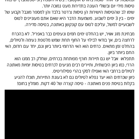
טיסות מידי יום ובשולי העונה בתדירות מעט נמוכה יותר.
שימו לב שהטיסות הישירות הן טיסות צ'רטר בלבד והן למספר מוגבל וקבוע של
ימים - בין 3 ימים לשבוע. משמעות הדבר היא שאם אתם מעוניינים לטוס
לשבועיים למשל, עליכם לטוס עם קונקשן באתונה, בטיסה סדירה.
מבחינת מזג אוויר, יש בהחלט ימים חמים ונעימים כבר באפריל. לא בהכרח
לרחצה בים, אך בודאי לבילוי על החוף תחת שמש מלטפת נעימה ולטיולים,
בהחלט זמן מתאים. כרתים הוא האי הדרומי ביותר ביוון וגם, יחד עם רודוס, האי
החם ביותר ביוון.
תתפלאו אבל יש גם תיירות חורף מפותחת בכרתים, שחלק רב ממנו הוא
הררי, כמו ביוון היבשתית, ותיירים רבים מגיעים לכרתים בטיסות יומיות מאתונה
לטיולים ברחבי האי ואפילו לסקי בהרי פסילוריטיס.
כיוון שכרתים הוא יעד נפלא לטיולים גם לא בעונת התיירות, תוכלו להגיע
בקלות בטיסת פנים מאתונה - טיסה קצרה של 40 דקות. מומלץ בחום!