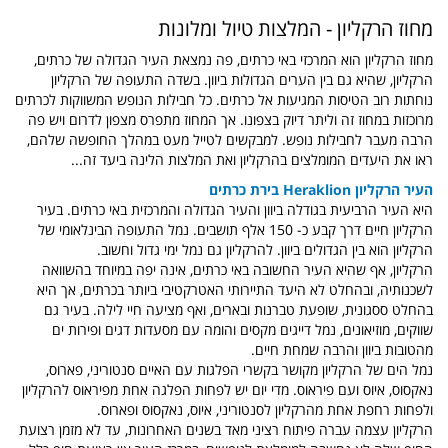
מחוז הרקליון - המלצות טיול ומלונות
מחוז הרקליון הוא המרכזי באי כרתים, פה נמצאת העיר הגדולה של כרתים,
הרקליון, שהיא גם בין הערים הגדולות ביוון. בשדה התעופה של הרקליון
נוחתות רוב הטיסות המגיעות אל כרתים. כל חבילות הנופש המשווקות לכרתים
מרוכזות במחוז זה וליתר דיוק בצפונו. אך המחוז מתפרס מצפון לדרום ויש פה
הרבה מעבר לחבילות נופש. למבקשים לטייל מעט במהלך החופשה שלהם,
ראו את היעדים המומלצים בהרקליון ואת המלצות הלינה ביעד זה...
העיר הרקליון Heraklion בירת כרתים
היא העיר הרביעית בגודלה ביוון והעיר הגדולה והמרכזית באי כרתים. בעיר
הרקליון חיים דרך קבע כ- 150 אלף תושבים. נמל התעופה הבינלאומי של
הרקליון הוא בין הגדולים ביוון. להרקליון גם נמל ימי גדול וחשוב.
הרקליון
,
אף שהיא העיר החשובה באי כרתים, אינה יפה במיוחד בהשוואה
לשכנותיה, ובהחלט לא היעד התיירותי האטרקטיבי ביותר בכרתים, אך היא
בהחלט ססגונית, שופעת טברנות ובארים, ואף מציעה חיי לילה. בעיר גם
שווקים, מוזיאונים, נמל דייגים מקסים והומה עם מסעדות דגים ופירות ים
מהטובות ביוון והרבה שמחת חיים.
נמל הים של הרקליון מקושר בקשרי הפלגות עם האיים סנטוריני, פארוס,
נאקסוס, איוס ועם פיראוס. מדי יום יש לפחות הפלגה אחת מפיראוס להרקליון
ולפחות רחפת אחת מהרקליון לסנטוריני, איוס, נאקסוס ופארוס.
הרקליון עצמה עברה פיתוח רציני מאד בשנים האחרונות, עד לא מזמן רצועת