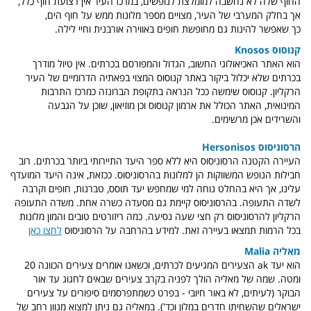
החוף שלה לא נחשבה למומלצת לנופשים, במרכז העיר אין רצועת חוף כלל,
אך בחלק המערבי של העיר, מצויים מספר מלונות ממש על חוף הים,
כך שאפשר להינות גם מחופשת חופים באווירה אורבנית וחיי לילה.
קנוסוס Knosos
הוא האתר האכיאולוגי החשוב, הגדול והמפורסם בכרתים. אין טיול מודרך
בכרתים שלא יכלול ביקור באתר קנוסוס המצוי בפאתיה הדרומיים של העיר
הרקליון. קנוסוס שימשה ככל הנראה בתקופת הברונזה כמרכז התרבות
המינואית, האתר הכולל את ארמון קנוסוס וכן מוזיאון, שוכן על הגבעה
והשרידים אכן מרשימים.
הרסוניסוס Hersonisos
העיירה הקטנה הרסוניסוס היא ללא ספר היעד התיירותי ביותר בכרתים. רוב
חבילות הנופש המשווקות הן למלונות בהרסוניסוס. ככזאת, אינה היעד המועדף
עלינו, אך היא בהחלט נוחה למי שמחפש יעד תוסס, טברנות, חופים וקרבה
לשדה התעופה. בהרסוניסוס קיימת גם מסעדה כשרה אחת. משדה התעופה
הרקליון להרסוניסוס רק חצי שעה נסיעה. כמה ריזורטים טובים והמון מלונות
בכל הרמות תמצאו בעיירה זאת. למידע בהרחבה על הרסוניסוס
לחצו כאן
מאליה Malia
הוא יעד ak הצעירים המגיעים לכרתים, וכשאנו אומרים צעירים הכוונה 20
ומטה. שמה של מאליה הולך לפניה בקרב צעירים שבאים לחגוג עד אור
הבוקר (לעיתים, לא באור חיובי - בפרט כשמתפרסמים סיפורים על צעירים
ישראלים שהשחיתו חדרים במלון וכד'). במאליה גם ניתן למצוא מגוון רחב של