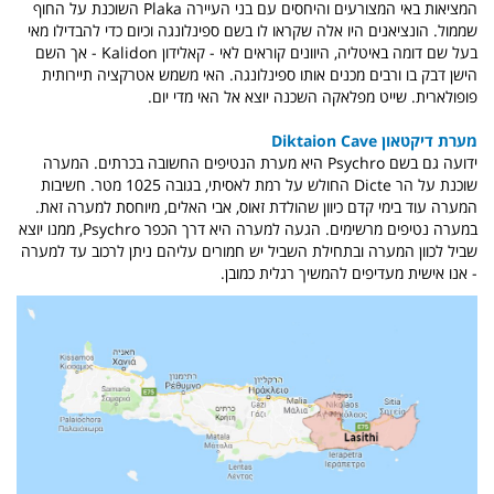
המציאות באי המצורעים והיחסים עם בני העיירה Plaka השוכנת על החוף
שממול. הונציאנים היו אלה שקראו לו בשם ספינלונגה וכיום כדי להבדילו מאי
בעל שם דומה באיטליה, היוונים קוראים לאי - קאלידון Kalidon - אך השם
הישן דבק בו ורבים מכנים אותו ספינלונגה. האי משמש אטרקציה תיירותית
פופולארית. שייט מפלאקה השכנה יוצא אל האי מדי יום.
מערת דיקטאון Diktaion Cave
ידועה גם בשם Psychro היא מערת הנטיפים החשובה בכרתים. המערה
שוכנת על הר Dicte החולש על רמת לאסיתי, בגובה 1025 מטר. חשיבות
המערה עוד בימי קדם כיוון שהולדת זאוס, אבי האלים, מיוחסת למערה זאת.
במערה נטיפים מרשימים. הגעה למערה היא דרך הכפר Psychro, ממנו יוצא
שביל לכוון המערה ובתחילת השביל יש חמורים עליהם ניתן לרכוב עד למערה
- אנו אישית מעדיפים להמשיך רגלית כמובן.