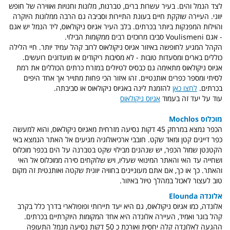
לצד הנמל והים. בעיר עשרות ברים, טברנות, מלונות וחנויות ואווירה של חופש
יווני. העיירה שוקקת חיים בעונת התיירות וסביבה גם הרבה ממלונות היוקרה
והוילות המפנקות ביותר בכרתים. בלב העיר אגיוס ניקולאוס, ליד הנמל יש אגם
- אגם Voulismeni סביבו מרוכזים רבים ממקומות הבילוי.
הקהל המגיע לחופשה באיזור אגיוס ניקולאוס לרוב קהל עמיד יותר. חיי הלילה
כוללים בארים ומסעדות טובות - לא מסיבות ריקודים או מועדונים רועשים.
אגיוס ניקולאוס מתאימה גם כבסיס לטיולים במזרח כרתים הכוללים את רמת
לסיתי ומספר כפרים אותנטיים. זהו איזור הכי פחות מתוייר אך אחד היפים
בכרתים.
לחצו כאן
להזמנת לינה באגיוס ניקולאוס או סביבתה.
עוד על יעד זה בעמוד
אגיוס ניקולאוס
מוכלוס Mochlos
הכפר נמצא במרחק 45 דקות נסיעה מזרחית מאגיוס ניקולאוס, והוא למעשה
כפר דייגים קטן ומאד שקט. חובבי ארכיאולוגיה מגיעים אל האתר הנמצא באי
הקטנטן שמול הכפר, יש שנהנים מבילוי שקט בטברנה על הים בכפר מוכלוס
ושחייה עד האי והאתר המינואי שעליו, ויש שלוקחים סירה ממוכלוס אל האי
והאתר. כך או כך, אם אתם מעוניינים בחוויה יוונית שקטה ואותנטית זה מקום
טוב לעצור לאכול במהלך טיול באיזור.
אלונדה Elounda
אלונדה, כמו אגיוס ניקולאוס, גם היא יעד תיירותי ופופולארי בדרך כלל בקרב
קהל בוגר ואמיד, העיירה אלונדה היא אחד המקומות היוקרתיים בכרתים.
ההגעה לאלונדה קלה יחסית ואורכת כ 50 דקות נסיעה מנמל התעופה