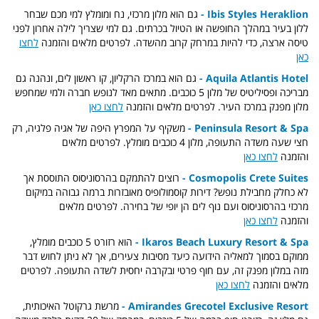
Ibis Styles Heraklion -
גם הוא מלון מרכזי, נח ומומלץ למי מכם שבחר
ללון בעיר במהלך החופשה או הטיול בכרתים. גם למי שצריך לילה אחרון לפני
טיסה ארצה, כדי להיות במרחק קרוב מהשדה. לפרטים מלאים והזמנה
לחצו
כאן
Aquila Atlantis Hotel -
גם הוא במרכז הרקליון, קו ראשון לים, ונהנה גם
מבריכה ופסיליטיס של מלון 5 כוכבים. מתאים מאד לנופש חברה ולמי שמחפש
מלון מפנק במרכז העיר. לפרטים מלאים והזמנה
לחצו כאן
Peninsula Resort & Spa -
משקיף על המפרץ היפה של אגיה פלגיה, רק
חצי שעה משדה התעופה, מלון 4 כוכבים מומלץ. לפרטים מלאים
והזמנה
לחצו כאן
Cosmopolis Crete Suites -
רוצים להתמקם בהרסוניסוס התוססת אך
לא כחלק מחבילת נופש? דירות קוסמולופיס מאובזרות ברמה גבוהה במיקום
מרכזי בהרסוניסוס ועם נוף לים הן יופי של בחירה. לפרטים מלאים
והזמנה
לחצו כאן
Ikaros Beach Luxury Resort & Spa -
הוא רזורט 5 כוכבים מומלץ,
ממוקם בסמוך למאליה הידועה כיעד מסיבות צעירים, אך לא ניתן לחוש דבר
מזה במלון מפנק זה, עם חוף פרטי ובקרבה יחסית לשדה התעופה. לפרטים
מלאים והזמנה
לחצו כאן
Amirandes Grecotel Exclusive Resort -
מרשת גרקוטל האיכותית,