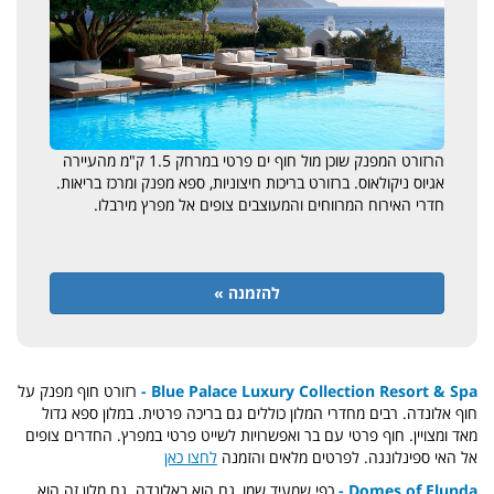
הרזורט המפנק שוכן מול חוף ים פרטי במרחק 1.5 ק"מ מהעיירה
אגיוס ניקולאוס. ברזורט בריכות חיצוניות, ספא מפנק ומרכז בריאות.
חדרי האירוח המרווחים והמעוצבים צופים אל מפרץ מירבלו.
להזמנה »
Blue Palace Luxury Collection Resort & Spa -
רזורט חוף מפנק על
חוף
אלונדה. רבים מחדרי המלון כוללים גם בריכה פרטית. במלון ספא גדול
מאד ומצויין. חוף פרטי עם בר ואפשרויות לשייט פרטי במפרץ. החדרים צופים
אל האי ספינלונגה. לפרטים מלאים והזמנה
לחצו כאן
Domes of Elunda -
כפי שמעיד שמו, גם הוא באלונדה. גם מלון זה הוא