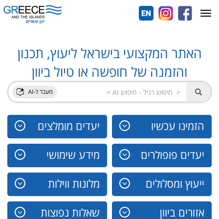
Toggle
navigation
האתר המקצועי בישראל ליעוץ, תכנון
והזמנה של חופשה או טיול ביוון
הזמינו עכשיו
יעדים מומלצים
יעדים פופולרים
מידע שימושי
ייעוץ ומסלולים
מלונות ווילות
אזורים ביוון
שאלות נפוצות