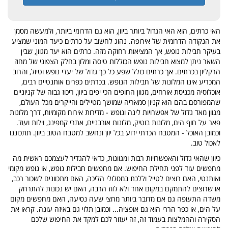
האי כרתים, הוא האי הגדול ביותר ביוון, הוא גם הדרומי ביותר, ולמעשה מסמן
את הנקודה הדרומית של אירופה. נהוג לחשוב על כרתים כיעד המוני שמציע
בעיקר חבילות נופש, אך המציאות רחוקה מזה. כרתים הוא יעד מגוון, שבין
השאר ניתן למצוא חבילות נופש הכוללות טיסה ומלון בחלק הצפוני של מחוז
הרקליון בכרתים. אך כרתים כולל שפע כל כך גדול של יעדי נופש וטיול, והרוב
המכריע אינו המלונות של חבילות הנופש. בכרתים כפרים אותנטיים רבים,
אוכלוסיה מכניסת אורחים, מגוון החופים הכי יפים ביוון, ריכוז גבוה של קניוניים
שהמפורסם בהם הוא קניון סמאריה שמושך מטיילים והייקרים מכל העולם,
מגוון מאד גדול של אפשרויות לינה ונופש - מדירות אירוח מקומיות, דרך מלונות
פאר על חוף הים, מלונות בוטיק, מלונות אורבניים, אתרי קמפינג, וילות ועוד.
וכמובן האוכל - המטבח הכרתי ידוע בכל יוון ונחשב למטבח הטוב ביוון. תתכוננו
לאכול טוב.
כיוון שהאי גדול והאפשרויות רבות ומגוונות, כדאי להגדיר לעצמכם ראשית מה
מחפשים עוד לפני תחילת החיפוש. אם מחפשים חבילות נופש, או נופש מקומי
ואותנטי, האם רוצים לטייל וללכת במסלולי הליכה, האם מתכוונים לשכור רכב,
או שרוצים להתמקם במקום אחד ולא לזוז הרבה, האם יש נכונות להתרחק
משדה התעופה גם אם מדובר ביותר מחצי שעה נסיעה, האם מחפשים מקום
על הים, או כפר הררי הוא גם אופציה... וכמובן תלוי גם באיזה עונה. קראו את
הסקירה וההמלצות בעמוד זה, זה יעזור לכם למקד את החיפוש שלכם