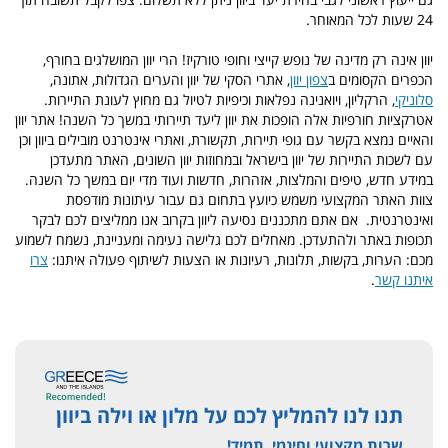
24 שעות לכל המאוחר.
יוון אינה רק מדינה של נופש קייצי וחופי טורקיז! הרי יוון המושלגים בחורף,
הכפרים הקסומים ב
צפון יוון
, אתרי הסקי של יוון והערים הגדולות, אתונה,
סלוניקי
, הרקליון, ויואנינה נפלאות וכיפיות לטיול גם מחוץ לעונת התיירות.
אטרקציות חורפיות אלה הופכות את יוון ליעד תיירותי במשך כל השנה! אתר יוון
והאיים נמצא בקשר עם גופי תיירות, תקשורת, ואתרי אינטרנט מובילים ביוון וכן
עם לשכות התיירות של יוון בישראל ובמחוזות יוון השונים, האתר מתעדכן
במידע חדש, טיפים והמלצות, אזהרות, חדשות ועוד מדי יום במשך כל השנה.
צוות האתר המקצועי משמש כיועץ בתחום גם עבור עיתונות מודפסת
ואינטרנטית. אם אתם מתכננים נסיעה ליוון בקרוב אנו ממליצים לכם לבקר
תכופות באתר ולהתעדכן. מאחלים לכם גלישה נעימה ומעניינת, נשמח לשמוע
מכם: הערות, בקשות, תלונות, רעיונות או הצעות לשיתוף פעולה איתנו:
צרו
איתנו קשר
.
תנו לנו להמליץ לכם על מלון או וילה ביוון
שרות מקצועי וחינמי, תמיד!