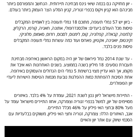
- יוון מחזיקה גם בכמה שיאי גינס מבחינה תיירותית. הנחשב והמפורסם ביותר
מבינהם הוא קניון ויקוס בכפרי זגוריה, קניון הסלע הצר העמוק ביותר בעולם.
- ביוון יש 57 נמלי תעופה, מתוכם 18 נמלי תעופה בין לאומיים המקבלים
טיסות מכל העולם ביעדים: אלכסנדרופולי, אתונה, חאניה, קורפו, הרקליון,
קלמטה, קבאלה, קפלוניה, קוס, לימנוס, לסבוס, רודוס, סאמוס, סלוניקי,
זקינטוס, יואנינה, אקטיון, פארוס ועוד כמה עשרות נמלי תעופה המקבלים
טיסות פנים בלבד.
- עד שנת 2014 נמל פיראוס של יוון היה במקום הראשון באירופה מבחינת
תעבורת נוסעים: 18 מיליון בשנה בממוצע. בשנים האחרונות הוא איבד את
מקומו, אך הוא עדיין מצוי ברשימת 5 נמלי הים הגדולים והעסוקים באירופה.
אחת הסיבות להפחתת כמות ההפלגות נובעת מכמות הטיסות הישירות ליעדי
יוון הפופולרים.
- התיירות מישראל ליוון נכון לשנת 2021, עומדת על 4% בלבד. באיזורים
מסויימים של יוון, למשל בכפרי זגוריה וצומרקה, אחוז התיירים מישראל עומד על
מעל 80% ובחצי האי פיליון על 46% מכלל התיירים.
אגב, האיזורים הללו: צומרקה, זגוריה וחצי האי פיליון, משווקים בבלעדיות עם
הסכמי שיווק עם אתר יוון והאיים