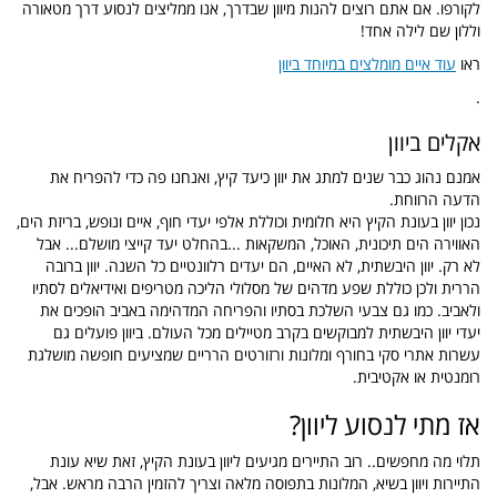
לקורפו. אם אתם רוצים להנות מיוון שבדרך, אנו ממליצים לנסוע דרך מטאורה
וללון שם לילה אחד!
ראו
עוד איים מומלצים במיוחד ביוון
.
אקלים ביוון
אמנם נהוג כבר שנים למתג את יוון כיעד קיץ, ואנחנו פה כדי להפריח את
הדעה הרווחת.
נכון יוון בעונת הקיץ היא חלומית וכוללת אלפי יעדי חוף, איים ונופש, בריזת הים,
האווירה הים תיכונית, האוכל, המשקאות ...בהחלט יעד קייצי מושלם... אבל
לא רק. יוון היבשתית, לא האיים, הם יעדים רלוונטיים כל השנה. יוון ברובה
הררית ולכן כוללת שפע מדהים של מסלולי הליכה מטריפים ואידיאלים לסתיו
ולאביב. כמו גם צבעי השלכת בסתיו והפריחה המדהימה באביב הופכים את
יעדי יוון היבשתית למבוקשים בקרב מטיילים מכל העולם. ביוון פועלים גם
עשרות אתרי סקי בחורף ומלונות ורזורטים הרריים שמציעים חופשה מושלגת
רומנטית או אקטיבית.
אז מתי לנסוע ליוון?
תלוי מה מחפשים.. רוב התיירים מגיעים ליוון בעונת הקיץ, זאת שיא עונת
התיירות ויוון בשיא, המלונות בתפוסה מלאה וצריך להזמין הרבה מראש. אבל,