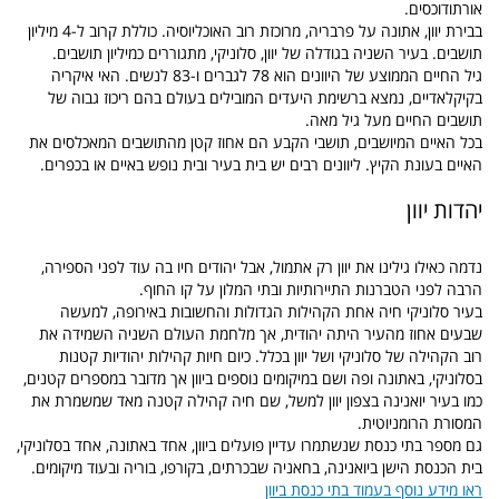
אורתודוכסים.
בבירת יוון, אתונה על פרבריה, מרוכזת רוב האוכליוסיה. כוללת קרוב ל-4 מיליון
תושבים. בעיר השניה בגודלה של יוון, סלוניקי, מתגוררים כמיליון תושבים.
גיל החיים הממוצע של היוונים הוא 78 לגברים ו-83 לנשים. האי איקריה
בקיקלאדיים, נמצא ברשימת היעדים המובילים בעולם בהם ריכוז גבוה של
תושבים החיים מעל גיל מאה.
בכל האיים המיושבים, תושבי הקבע הם אחוז קטן מהתושבים המאכלסים את
האיים בעונת הקיץ. ליוונים רבים יש בית בעיר ובית נופש באיים או בכפרים.
יהדות יוון
נדמה כאילו גילינו את
יוון
רק אתמול, אבל יהודים חיו בה עוד לפני הספירה,
הרבה לפני הטברנות התיירותיות ובתי המלון על קו החוף.
בעיר סלוניקי חיה אחת הקהילות הגדולות והחשובות באירופה, למעשה
שבעים אחוז מהעיר היתה יהודית, אך מלחמת העולם השניה השמידה את
רוב הקהילה של סלוניקי ושל יוון בכלל. כיום חיות קהילות יהודיות קטנות
בסלוניקי, באתונה ופה ושם במיקומים נוספים ביוון אך מדובר במספרים קטנים,
כמו בעיר יואנינה בצפון יוון למשל, שם חיה קהילה קטנה מאד שמשמרת את
המסורת הרומניוטית.
גם מספר בתי כנסת שנשתמרו עדיין פועלים ביוון, אחד באתונה, אחד בסלוניקי,
בית הכנסת הישן ביואנינה, בחאניה שבכרתים, בקורפו, בוריה ובעוד מיקומים.
ראו מידע נוסף בעמוד בתי כנסת ביוון