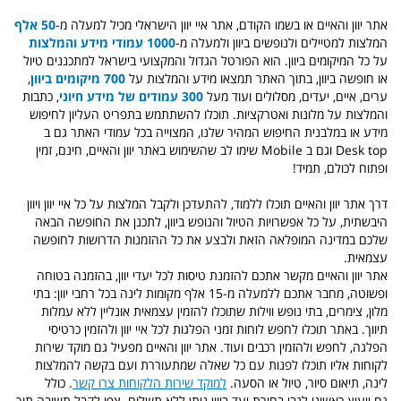
אתר יוון והאיים או בשמו הקודם, אתר איי יוון הישראלי מכיל למעלה מ-
50 אלף
המלצות למטיילים ולנופשים ביוון ולמעלה מ-
1000 עמודי מידע והמלצות
על כל המיקומים ביוון. הוא הפורטל הגדול והמקצועי בישראל למתכננים טיול
או חופשה ביוון, בתוך האתר תמצאו מידע והמלצות על
700 מיקומים ביוון
,
ערים, איים, יעדים, מסלולים ועוד מעל
300 עמודים של מידע חיוני
, כתבות
והמלצות על מלונות ואטרקציות. תוכלו להשתתמש בתפריט העליון לחיפוש
מידע או במלבנית החיפוש המהיר שלנו, המצוייה בכל עמודי האתר גם ב
Desk top וגם ב Mobile שימו לב שהשימוש באתר יוון והאיים, חינם, זמין
ופתוח לכולם, תמיד!
דרך אתר יוון והאיים תוכלו ללמוד, להתעדכן ולקבל המלצות על כל איי יוון ויוון
היבשתית, על כל אפשרויות הטיול והנופש ביוון, לתכנן את החופשה הבאה
שלכם במדינה המופלאה הזאת ולבצע את כל ההזמנות הדרושות לחופשה
עצמאית.
אתר יוון והאיים מקשר אתכם להזמנת טיסות לכל יעדי יוון, בהזמנה בטוחה
ופשוטה, מחבר אתכם ללמעלה מ-15 אלף מקומות לינה בכל רחבי יוון: בתי
מלון, צימרים, בתי נופש ווילות שתוכלו להזמין עצמאית אונליין ללא עמלות
תיווך. באתר תוכלו לחפש לוחות זמני הפלגות לכל איי יוון ולהזמין כרטיסי
הפלגה, לחפש ולהזמין רכבים ועוד. אתר יוון והאיים מפעיל גם מוקד שירות
לקוחות אליו תוכלו לפנות עם כל שאלה שמתעוררת ועם בקשה להמלצות
לינה, תיאום סיור, טיול או הסעה.
למוקד שירות הלקוחות צרו קשר
. כולל
גם
ייעוץ ראשוני לגבי בחירת יעד ביוון ניתן ללא תשלום. צפו לקבל תשובה תוך