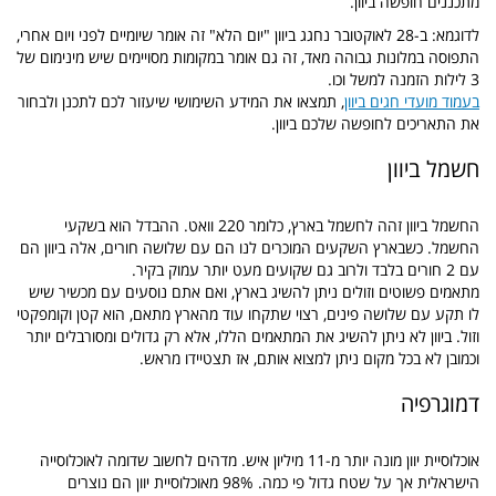
מתכננים חופשה ביוון.
לדוגמא: ב-28 לאוקטובר נחגג ביוון "יום הלא" זה אומר שיומיים לפני ויום אחרי,
התפוסה במלונות גבוהה מאד, זה גם אומר במקומות מסויימים שיש מינימום של
3 לילות הזמנה למשל וכו.
בעמוד מועדי חגים ביוון
, תמצאו את המידע השימושי שיעזור לכם לתכנן ולבחור
את התאריכים לחופשה שלכם ביוון.
חשמל ביוון
החשמל ביוון זהה לחשמל בארץ, כלומר 220 וואט. ההבדל הוא בשקעי
החשמל. כשבארץ השקעים המוכרים לנו הם עם שלושה חורים, אלה ביוון הם
עם 2 חורים בלבד ולרוב גם שקועים מעט יותר עמוק בקיר.
מתאמים פשוטים וזולים ניתן להשיג בארץ, ואם אתם נוסעים עם מכשיר שיש
לו תקע עם שלושה פינים, רצוי שתקחו עוד מהארץ מתאם, הוא קטן וקומפקטי
וזול. ביוון לא ניתן להשיג את המתאמים הללו, אלא רק גדולים ומסורבלים יותר
וכמובן לא בכל מקום ניתן למצוא אותם, אז תצטיידו מראש.
דמוגרפיה
אוכלוסיית יוון מונה יותר מ-11 מיליון איש. מדהים לחשוב שדומה לאוכלוסייה
הישראלית אך על שטח גדול פי כמה. 98% מאוכלוסיית יוון הם נוצרים