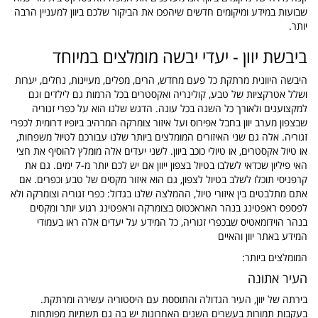
שבועות במידע ומיקומים חדשים שיהפכו את הביקור שלכם ביוון למעניין הרבה
יותר.
ביבשת יוון - יעדי יבשה מומלצים במיוחד
היבשה היוונית מרתקת כל פעם מחדש, הרים, מפלים, מעיינות, נחלים, יערות
ושלל אטרקציות של טבע, קולינריה ואקסטרים בכל הרמות גם לילדים וגם
למקצוענים ולאורך כל השנה בכל עונה. הדגש שלנו הוא על כפרי זגוריה
שבצפון מערב יוון בחבל אפירוס ועל איזור צומרקה המרהיב ביופיו דרומית לכפרי
זגוריה. אלה גם שני האיזורים המומלצים ביותר שלנו עבורכם לטיול משפחות,
או טיול אקסטרים, או טיולי כוכב ביוון. לשני יעדים אלה מומלץ להוסיף את חצי
האי פיליון שכדאי לשלבו בטיול בצפון ייוון אם יש לכם יותר מ-7 ימים. גם את
קרפניסי תוכלו לשלב בטיול לצפון, גם הוא איזור מקסים של טבע וכפרים. אם
אתם מתלבטים בין איזורי טיול, ההמלצה שלנו בגדול: כפרי זגוריה וצומרקה ולא
לפספס ראפטינג בנהר האראכטוס בצומרקה וראפטינג רגוע יותר ומקסים
בנהר הוידומאטיס שבכפרי זגוריה, כל המידע על יעדים אלה ראו בעמודי
המידע באתר יוון והאיים
המומלצים ביותר:
העיר אתונה
בירתה של יוון, העיר הגדולה והתוססת עם היסטוריה עשירה ומרתקת.
בעקבות תמורות בעשרים השנים האחרונות יש בה גם תשתיות מפותחות