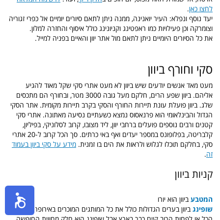
לחצו כאן
.
יעד נוסף ונפלא: העיר יואנינה, ממנה ניתן לתאם סיורים יומיים אל כפרי זגוריה
וצומרקה וכן פעילויות כמו ראפטינג וקניונינג כולל איסוף והחזרה למלון.
את כל הסיורים היומיים ניתן לתאם מול אתר יוון והאיים בפניה למייל.
סקי וחורף ביוון
מעט מאד אנשים יודעים שיש ביוון לא מעט אתרי סקי שקל מאוד להגיע
אליהם. ביוון שפע הרים, חלקם מעל גובה 3000 מטר, ובחורף הם מתכסים
שלג. ביוון פועלת עונת תיירות החורף והסקי בקרב תיירות מקומית. אתר הסקי
הגדול והבינלאומי הוא פרנאסוס נמצא כשעתיים נסיעה מאתונה. אתרי סקי
קטנים ורבים נוספים פועלים ברחבי יוון, ליד מצובו, קרוב לסלוניקי, בפיליון,
קלבריטה, בפלופונס במספר יעדים ואף באי כרתים. סך הכל קרוב ל-20 אתרי
סקי, בחלקם תוכלו לגלוש ולראות את הים בו זמנית.
מידע על סקי ביוון בעמוד
זה
.
קניות ביוון
המטבע
ביוון הוא יורו
שופינג
ביוון בערים הגדולות כולל את כל המותגים המוכרים באירופה, ולמעשה
הכל או לפחות הרוב קיים כבר בארץ אבל שופינג הוא חלק מחווית החופשה.