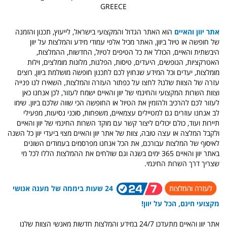
GREECE
אתר יוון והאיים
הוא האתר הגדול והמקצועי בישראל, לייעוץ, תכנון והזמנה
של חופשה או טיול ביוון, האתר מכיל אלפי עמודי מידע והמלצות על יוון
היבשתית והאיים, הכולל את כל הטיפים לטיול, החדשות, ההמלצות,
האטרקציות, הנופשים, היעדים, טיסות, הפלגות, מלונות מומלצים, וילות
מומלצות, יעדים וכל המידע שנחוץ לכם לתכנון חופשה מושלמת ביוון, רוצים
עזרה של הצוות שלנו?
לחצו על כפתור העזרה והמלצות
,
השאירו לנו פנייה
וצוות השרות המקצועי והחינמי של יוון והאיים ישמח לעזור, לכן אנחנו כאן
לעזור לכם להרכיב ולהזמין את הטיול או החופשה הכי שווה שלכם ביוון.
שימו
לב
אנחנו עוזרים גם למטיילים עצמאיים, משפחות, סוכני נסיעות, מפעילי
תיירות ועוד, כולם יכולים ליצור קשר עם מוקד השרות החינמי של יוון והאיים
ולקבל המלצה או עצה טובה, צוות של אתר יוון והאיים מצוי ביעדי יוון כל השנה
לאיסוף של המלצות עבורכם, את הכל אנחנו מפרסמים בעמודים השונים
באתר יוון והאיים 365 ימים בשנה וגם שולחים את ההמלצות הללו לכל מי
שצריך דרך השרות החינמי.
24 שעות ביממה של מענה אנושי
מקצועי חינם, הכל על יוון!
אתר יוון והאיים מתעדכן 24/7 במידע והמלצות חדשות מאנשי הצוות שלנו