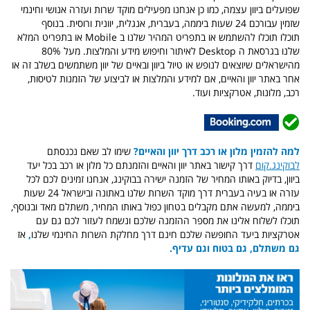
שפועלים ביוון עצמה, כמו כן אנחנו מפעילים מוקד שרות ועזרה אנושי וחינמי
שזמין עבורכם 24 שעות ביממה, בעברית, אנגלית, יוונית ורוסית. בנוסף
תוכלו תוכלו להשתמש או בתפריט המהיר שלנו ב Mobile או בתפריט המלא
שלנו בגרסאת ה Desktop לאיתור וחיפוש מידע והמלצות. מעל 80%
מהישראלים שיוצאים לנופש או טיול ביוון ובאיים של יוון משתמשים בשלב זה או
אחר באתר יוון והאיים, אם למידע והמלצות או לביצוע של הזמנות לטיסות,
רכב, מלונות, אטרקציות ועוד.
למה להזמין מלון או רכב דרך יוון והאיים?
שימו לב שאם נכנסתם
לבוקינג.קום
דרך קישור באתר יוון והאיים והזמנתם כל מלון או רכב בכל יעד
ביוון, בדיוק באותו המחיר של הזמנה ישירה בבוקינג, אנחנו זמינים לכם לכל
עזרה או בעיה בעברית דרך מוקד השרות שלנו באתונה ובישראל 24 שעות
ביממה, למעשה אתם מקבלים בטחון כפול באותו המחיר, משתלם מאד ובנוסף,
תוכלו לשלוח אלינו את מספר ההזמנה שלכם ונשמח לעזור לכם גם עם
אטרקציות ביעד החופשה שלכם חינם דרך מחלקת השרות החינמי שלנו
,
אז
גם משתלם, גם בטוח וגם עדיף.