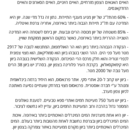
האיים האגאים הצפון מזרחיים, האיים היוניים, האיים הסארונים והאיים
הדודקאנסים.
- 60% מהתל"ג של יוון מגיע מענף התיירות. נתון זה גדל מדי שנה. יוון היא
המדינה עם תל"ג תיירות הגבוה ביותר באירופה, אחריה צרפת ואיטליה.
- 85% משטחה של יוון מכוסה הרים וגבעות. יוון ביחס לשטחה היא המדינה
השנייה ההררית ביותר באירופה, כאשר במקום הראשון ממוקמת שוויץ.
- הנקודה הגבוהה ביותר ביוון הוא הר האולימפוס, המתנשא לגובה של 2917
מטר מעל פני הים. ההר השני בגובהו ביוון הוא סמוליקאס, הוא מצוי צפונית
לכפרי זגוריה והוא חלק מרכס הרי הפינדוס. הנקודה השלישית בגובהה ביוון
היא קימאקסאלאן, בקרבת העיר פלורינה בצפון יוון. בסה"כ יש ביוון 38 הרים
מעל גובה של 2000 מטר.
- ביוון יש קרוב ל-20 אתרי סקי. אתר פרנאסוס, הוא היחיד ברמה בינלאומית
ומנוהל ע"י חברה אוסטרית. פרנאסוס מצוי במרחק שעתיים נסיעה מאתונה
לכיוון צפון מערב.
- ביוון יש מעל 750 מעיינות חמים ואתרי ספא טבעיים. לטענת גאולוגים
המספר גדול בהרבה ורוב המעיינות החמים ביוון, עדיין לא נחשפו לציבור.
- יוון היא אחת מיצרניות המים המינרלים האיכותיים ביותר באירופה. איכות
המים המינרלים ביוון ובצרפת נחשבת לאחת מהטובות ביותר בעולם. המים
המינרלים האיכותיים ביותר ביוון מקורם ממעיינות באיזור צומרקה בצפון יוון.