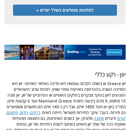
למלונות מומלצים בשלל יעדים »
יוון - רקע כללי
יוון Greece או בשמה הקדום Hellas היא מדינה באיחוד האירופי. יוון היא
המדינה השניה בההריותה באירופה אחרי שוויץ. למרות שרוב הישראלים
המגיעים ליוון בעיקר מבקרים בחלקים החופיים או העירוניים של יוון. יוון מונה
15 מחוזות, 9 מהם ביבשה היוונית Mainland Greece ועוד 6 קבוצות איים,
בסה"כ ביוון יש מעל 1800 איים, אבל רק כ-140 איים הם מיושבים ומאפשרים
גם תיירות. בעבר עיקר התיירות מישראל הייתה לאיים:
כרתים
,
רודוס
,
מיקונוס
,
קורפו
ולערים
אתונה
סלוניקי, אך בשנים האחרונות, גם כתוצאה מפעילות
שיווקית רבה של אתר יוון והאיים בשיתוף לשכת התיירות של יוון, נפתחו
לישראלים מגוון עצום של יעדים גם באיים של יוון וגם ביעדי יוון היבשתית, כגון: