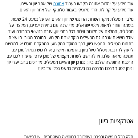
עוד מידע על יהדות אתונה תקראו בעמוד
אתונה
של אתר יוון והאיים.
עוד מידע
על קהילת יהודי סלוניקי בעמוד סלוניקי
של אתר יוון והאיים.
מלבד הפעלת מוקד השרות החינמי של יוון והאיים הפועל כמעט 24 שעות
ביממה ועוזור למאות אלפי ישראלים מדי שנה עם בחירת יעדים, המלצה על
מסלולים, המלצה על מלונות ווילות בכל רחבי יוון, עזרה בנושאי תחבורה ועוד
שלל נושאים אנחנו גם מפעילים מוקד שרות מקצועי המורכב מטובי היועצים
בתחום הטיולים והנופש ביוון, דרך המוקד המקצועי המתקדם תוכלו או להרשם
לייעוץ להרכבת מסלול טיול ביוון בהתאמה אישית, או לרכוש מסלול מוכן עם
תמיכה מלאה שלנו, או להרשם לשרות מקצועי של סוכן פרטי שיעזור לכם עם
הרכבת החופשה שלכם ביוון, כמו כן יוון והאיים מפעילים מדריכים ברוב יעדי יוון
וניתן לסגור דרכנו הדרכה גם בעברית כמעט בכל יעד ביוון!
אטרקציות ביוון
חלק מכל חופשה ובפרט כשמדובר בחופשה משפחתית, יש דרישות