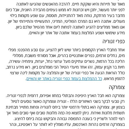
מאוד של תיירות והיא שוקקת חיים. להרבה מהאנשים שהגיעו לאתונה
לפני יותר מעשור, יתכן ויש זכרונות לא ממש נעימים מהבירה היוונית, אבל כיום
מדובר בעיר מרתקת, נוחה מאד להתניידות, תוססת, עם שפע מקומות בילוי
מעולים. אתונה היא גם המרכז הפוליטי, המדיני, התעשייתי והתיירותי של יוון.
אנו מאוד ממליצים להגיע לאתונה לפחות ליום אחד מהטיול שלכם ביוון.
מידע שימושי ושפע המלצות בעמוד אתונה
של אתר יוון והאיים.
כפרי זגוריה
אחד מחבלי הארץ הקסומים ביותר שיש ליוון להציע, עם טבע מהפנט: מפלי
מים, נחלים זורמים, כפרים אותנטיים בהרים, אוכל מסורתי משובח, מסלולי
הליכה בכל הרמות, גשרים עתיקים מעל ערוצי נחל, יערות, צימחיה עשירה,
חיות בר וקניון עמוק. זהו אחד מיעדי הטיול הכי מומלצים ביוון. ראו מידע נרחב,
כולל הוראות הגעה אל כפרי זגוריה של יוון והמלצה על מקומות לינה שרצוי
להזמין מראש.
כל ההמלצות בעמוד כפרי זגוריה באתר יוון והאיים
.
צומרקה
צומרקה הוא חבל הארץ היפיפה והבתולי במחוז אפירוס, דרומית לכפרי זגוריה.
רק טבעי לבקר בשני האיזורים הללו - זגוריה וצומרקה כאשר נוסעים לטיול
בצפון יוון. צומרקה הוא בתולי ודרמטי יותר ביחס לזגוריה ופחות מתוייר מבחינת
תשתית מלונות ואירוח. ניתן למצוא פה כמה מלונות טובים ואף טובים מאד אך
רצוי למהר ולשריין כי בעונה התפוסה גבוהה והביקוש גבוה ביחס להיצע.
בצומרקה זורמים נהרות הארכטוס, עליו מומלץ לא לוותר על ראפטינג, ונהר