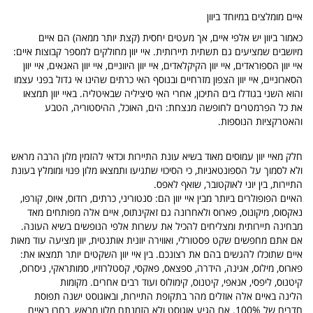
איים מומלצים במיוחד ביוון
כאמור ביוון יש אלפי איים, אך מעטים יחסית (קצת יותר ממאה) הם איים
מיושבים שמציעים גם תשתית תיירותית. איי יוון מחולקים למספר קבוצות איים:
איי יוון הספוראדים, איי יוון הקיקלאדים, איי יוון היווניים, איי יוון האגאים, איי יוון
הסארוניים, איי יוון הצפון מזרחיים ובנוסף האי כרתים שהינו אי גדול בפני עצמו
והוא השני בגודלו בים התיכון, אחרי האי סיציליה שבאיטליה. באיי יוון תמצאו
את כל הפרמטרים לחופשה מנצחת: הים, האוכל, ההיסטוריה, הטבע
והאטרקציות הנוספות.
חלק מאיי יוון עמוסים מאוד בשיא עונת התיירות וכדאי להזמין מלון הרבה מראש
ולא לסמוך על הספונטאניות, כי הסיכוי שתגיעו ותמצאו מלון פנוי ומומלץ בעונת
התיירות, בין יוני לאוקטובר, שואף לאפס.
האיים הפופולרים ביותר מבין איי יוון הם: סנטוריני, כרתים, רודוס, איוס, קורפו,
נאקסוס, מיקונוס, פארוס ולאחרונה גם זאקינתוס, איים אלה מפותחים מאד
מבחינה תיירותית ומצליחים להכיל את עשרות אלפי הנופשים בשיא העונה.
אם אתם מחפשים שקט פסטורלי, ואווירה יוונית אותנטית, יוון מציעה עוד מאות
איים שתוכלו להגשים בהם את רצונכם. בין איי יוון השקטים יותר תמצאו את:
פארוס, מילוס, אגינה, הידרה, ספצאס, פאקסי, קסטלרוזיו, סמותראקי, ניסרוס,
קיטנוס, ליפסי, אנאפי, קיטנוס, קימולוס ועוד רבים אחרים. מקומות
הלינה באיים אלה אוזלים מהר בתקופת התיירות, ובאוגוסט ישנה תפוסת
חדרים של 100%. אם הגיע אוגוסט ולא הזמנתם מלון מראש, בחרו באיים