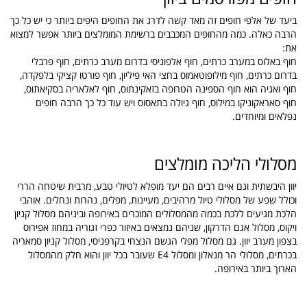
ביעד של אלפי חופים זה מאד קשה לדרג את החופים היפים ביותר כי יש כל כך
הרבה כאלה. כמה מהחופים המכבבים ברשימת המומלצים ביותר אפשר למצוא
את:
חוף באלוס במערב כרתים, חוף אלפוניסי בדרום מערב כרתים, חוף פרבלי
בדרום כרתים, חוף מילופוטאמוס בחצי האי פיליון, חוף פורטו קציקי בלפקדה,
חוף ואגיה הוא חוף הספינה הטרופה בזאקינתוס, חוף לאלאריה בסקיאתוס,
חוף סאראקוניקו במילוס, חוף גיולה בתאסוס ויש עוד כל כך הרבה חופים
נפלאים ומיוחדים.
מסלולי הליכה מומלצים
יוון היבשתית וגם איים רבים הם יעד מופלא לטיולי טבע, מרבית שיטחה הררי
וכולל שפע של מסלולי טיול מרהיבים, מעיינות, מפלים, נהרות ונחלים. אוהבי
הלכת מגיעים ללכת בכמה מהמסלולים המוכרים באירופה וביניהם מסלול קניון
ויקוס, מסלול אגם הדרקון, שניהם נמצאים באיזור כפרי זגוריה במחוז אפירוס
בצפון מערב יוון. גם מסלול מפלי הגשם הנצחי בקרפניסי, מסלול קניון סמאריה
בכרתים, מסלולי הר מנאלון ומסלול E4 שעובר בכל יוון והוא חלק מהמסלול
הארוך ביותר באירופה.