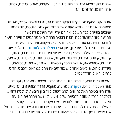
שבהם ניתן למצוא עדיין מקומות פנויים כגון: נאקסוס, פארוס, כרתים, לסבוס,
אוויה, קורפו, הגדולים יותר.
את השקט המקסימלי תקבלו בעיקר בטרום העונה בחודשים אפריל, מאי, יוני,
ספטמבר ואוקטובר. בשיא העונה של חודשי הקיץ יולי ואוגוסט, רוב האיים
עמוסים בתיירים מכל העולם, אך הם עדיין יעד מושלם לחופשה.
ההגעה ליוון
מישראל קלה יחסית ומספר חברות צ'ארטר מטיסות תיירים הישר
לרודוס, כרתים, סנטוריני, סאמוס, קורפו, קוס, מיקונוס ומדי עונה ליעדים
משתנים נוספים. לכל יעדי יוון, ניתן ואף
רצוי להגיע לאתונה
ולנמל פיראוס
ומשם לצאת בהפלגה לאיי יוון הקיקלאדים: סירוס, סיפנוס, סריפוס, מילוס,
קימולוס, קיטנוס, פארוס, נאקסוס, מיקונוס, איוס, סנטוריני, פולגנדרוס, אנאפי,
סיקינוס, אסטיפלאה, או לאיי המפרץ הסארוני : אגינה, אגיסטרי, ספצאס,
הידרה, פורוס, או לאיים אחרים שנמל היציאה מהם מפיראוס: לסבוס, רודוס,
כרתים והאיים הדודקניסיים.
ישאלים רבים נוסעים לאיים היוניים, איים אלה נמצאים במערב יוון וקרובים
מאד לאיטליה: קורפו,
לפקדה
, קפלוניה, פאקסי. הדרך המהירה ביותר לאיים
אלה היא בטיסה מאתונה, ואם תרצו לשלב טיול ביוון היבשתית, תוכלו להגיע
ללפקדה ברכב מאתונה בנסיעה של כ-4 שעות - גשר מחבר את האי עם
היבשה. הדרך הנוחה ביותר להגעה לאי פאקסי הקטן היא דרך קורפו,
בהפלגה קצרה. גם לקורפו ניתן להגיע ברכב או בתחבורה ציבורית לעיר הנמל
איגומיניצה, משך הנסיעה 6-7 שעות, מאיגומיניצה מתקיים קו הפלגות יומי