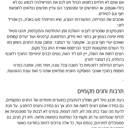
אם אתם לא תלויים בחופש הגדול ויש לכם את הפריווילגיה לנסוע גם לא
ביולי-אוגוסט, אז החודשים יוני וספטמבר הם עדיין חודשים נפלאים לחופשת
חוף וגם לטיולים.
אוהבים את הפריחה, התעוררות הטבע, שיא הזרימה? סעו באביב, בין אפריל
ליוני.
רומנטיקנים שמכורים לצבעי השלכת וזמן התחלפות והתקלפות, תהנו מטיול
סתיו יפיפה בצפון יוון, בחצי האי פיליון, הפלופונס, קרפניסי ועוד יעדים קסומים
שאינם יעדי חוף ובטן גב. אוקטובר עד דצמבר.
וכמובן עונת החגים, כשיוון כמו
כל העולם מתקשטת לכבוד הכריסמס ואווירת החג בכל מקום.
רוצים לחוות את השלג, ייין חם ליד האח, נופים לבנים יפיפיים? החורף רלוונטי
בהחלט, בין דצמבר למרץ.
הערים הגדולות רלוונטיות כל השנה ובכל עונה, ויותר מזה, אתונה בפרט
תוססת בחורף ואוהבי המוסיקה היוונית ממלאים אותה כי זאת עונת ההופעות.
.
תרבות וחגים מקומיים
בעת תכנון טיול ליוון, מומלץ להתעדכן במועדים מיוחדים של החגים המקומיים,
גם במידה ואתם רוצים לחוות את החג אך גם במידה ורוצים להימנע. על מנת
לדעת מה עובד בחג ומה לא, למה לצפות, ובפרט לא לבנות על ספונטניות ואז
לגלות שנפלתם על חג מקומי וכל המלונות בתפוסה מלאה. ולא רק חגים, גם
פסטיבלים למיניהם, כנסים ועוד, כל אלה צריכים להיות בתודעה כאשר