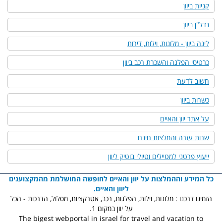
קניות ביוון
נדל"ן ביוון
לינה ביוון - מלונות, וילות, דירות
כרטיסי הפלגה והשכרת רכב ביוון
חשוב לדעת
כשרות ביוון
על אתר יוון והאיים
שרות עזרה והמלצות חינם
ייעוץ פרטני למטיילים וטיולי בוטיק ליוון
כל המידע וההמלצות על יוון והאיים לחופשה המושלמת מהמקצוענים
ליוון והאיים.
הזמינו דרכנו : מלונות, וילות, הפלגות, רכב, אטרקציות, מסלול, הדרכות - הכל
על יוון במקום 1.
The bigest webportal in israel for travel and vacation to