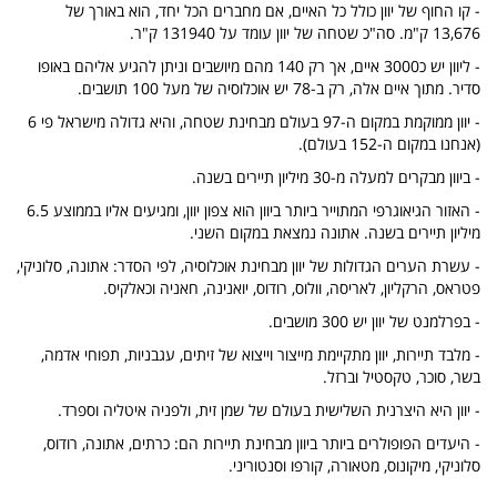
- קו החוף של יוון כולל כל האיים, אם מחברים הכל יחד, הוא באורך של
13,676 ק"מ. סה"כ שטחה של יוון עומד על 131940 ק"ר.
- ליוון יש כ3000 איים, אך רק 140 מהם מיושבים וניתן להגיע אליהם באופו
סדיר. מתוך איים אלה, רק ב-78 יש אוכלוסיה של מעל 100 תושבים.
- יוון ממוקמת במקום ה-97 בעולם מבחינת שטחה, והיא גדולה מישראל פי 6
(אנחנו במקום ה-152 בעולם).
- ביוון מבקרים למעלה מ-30 מיליון תיירים בשנה.
- האזור הגיאוגרפי המתוייר ביותר ביוון הוא צפון יוון, ומגיעים אליו בממוצע 6.5
מיליון תיירים בשנה. אתונה נמצאת במקום השני.
- עשרת הערים הגדולות של יוון מבחינת אוכלוסיה, לפי הסדר: אתונה, סלוניקי,
פטראס, הרקליון, לאריסה, וולוס, רודוס, יואנינה, חאניה וכאלקיס.
- בפרלמנט של יוון יש 300 מושבים.
- מלבד תיירות, יוון מתקיימת מייצור וייצוא של זיתים, עגבניות, תפוחי אדמה,
בשר, סוכר, טקסטיל וברזל.
- יוון היא היצרנית השלישית בעולם של שמן זית, ולפניה איטליה וספרד.
- היעדים הפופולרים ביותר ביוון מבחינת תיירות הם: כרתים, אתונה, רודוס,
סלוניקי, מיקונוס, מטאורה, קורפו וסנטוריני.