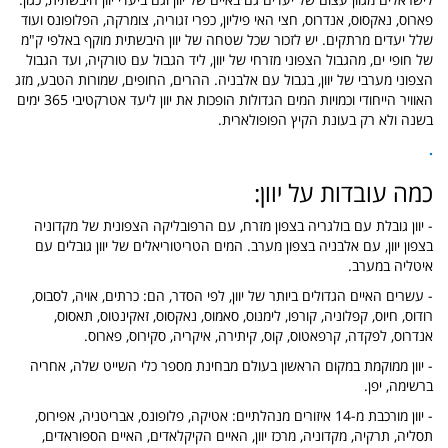
פארוס, נאקסוס, אנדרוס, חצי האי פיליון, כפרי זגוריה, צומרקה, הפלופונס ועוד
שלל יעדים מרתקים. יש לזכור שכל שטחה של יוון היבשתית מוקף באלפי ק"מ
של חופי ים, מהגבול הצפוני מזרחי של יוון, ליד הגבול עם טורקיה, ועד הגבול
הצפוני מערבי של יוון, בגבול עם אלבניה. ההרים, החופים, שמורות הטבע, מזג
האוויר הייחודי וכמויות המים הגדולות הופכות את יוון ליעד אטרקטיבי 365 ימים
בשנה ולא רק בעונת הקיץ הפופולארית.
.
כמה עובדות על יוון:
- יוון גובלת עם בולגריה בצפון מזרח, עם הרפובליקה הצפונית של מקדוניה
בצפון יוון, עם אלבניה בצפון מערב. המים הטריטוריאלים של יוון גובלים עם
איטליה במערב.
- עשרים האיים הגדולים ביותר של יוון, לפי הסדר, הם: כרתים, אויה, לסבוס,
רודוס, חיוס, קפלוניה, קורפו, לימנוס, סאמוס, נאקסוס, זאקינטוס, תאסוס,
אנדרוס, לפקדה, קרפאטוס, קוס, קיתירה, איקריה, סקירוס, פארוס.
- יוון ממוקמת במקום הראשון בעולם מבחינת מספר כלי השייט שלה, אחריה
ברשימה, יפן.
- יוון מורכבת מ-14 איזורים מנהלתיים: אטיקה, פלופונס, אבריטניה, אפירוס,
תסליה, תרקיה, מקדוניה, מרכז יוון, האיים הקיקלאדים, האיים הספוראדים,