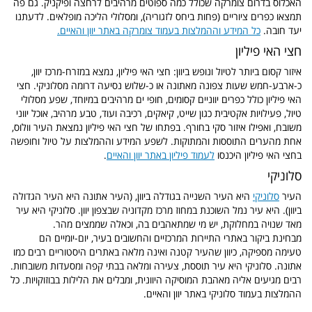
האכלוס בדרום צומרקה שכולל כמה ספוטים מרהיבים לרחצה ופיקניק. גם פה
תמצאו כפרים ציוריים (פחות ביחס לזגוריה), ומסלולי הליכה מופלאים. לדעתנו
יעד חובה.
כל המידע וההמלצות בעמוד צומרקה באתר יוון והאיים.
חצי האי פיליון
איזור קסום ביותר לטיול ונופש ביוון: חצי האי פיליון, נמצא במזרח-מרכז יוון,
כ-ארבע-חמש שעות צפונה מאתונה או כ-שלוש נסיעה דרומה מסלוניקי. חצי
האי פיליון כולל כפרים יווניים קסומים, חופי ים מרהיבים במיוחד, שפע מסלולי
טיול, פעילויות אקטיבית כגון שייט, קיאקים, רכיבה ועוד, טבע מרהיב, אוכל יווני
משובח, ואפילו איזור סקי בחורף. בפתחו של חצי האי פיליון נמצאת העיר וולוס,
אחת מהערים התוססות והמתוקות. לשפע המידע וההמלצות על טיול וחופשה
בחצי האי פיליון היכנסו
לעמוד פיליון באתר יוון והאיים
.
סלוניקי
ה
עיר
סלוניקי
היא העיר השנייה בגודלה ב
יוון,
(
העיר
אתונה
היא העיר הגדולה
ביוון)
.
היא עיר נמל ה
שוכנת במחוז
מרכז מקדוניה שבצפון יוון.
סלוניקי היא עיר
מאד שנויה במחלוקת, יש מי שמתאהבים בה, וכאלה שממצים מהר.
מבחינת ביקור באתרי התיירות המרכזיים והחשובים בעיר, יום-יומיים הם
טעימה מספיקה, כיוון שהעיר קטנה ואינה מלאה באתרים היסטוריים רבים כמו
אתונה. סלוניקי היא עיר תוססת, צעירה ומלאה בבתי קפה ומסעדות משובחות.
רבים מגיעים אליה מאהבת המוסיקה היוונית, ומבלים את הלילות בבוזוקויות. כל
ההמלצות בעמוד סלוניקי באתר יוון והאיים.