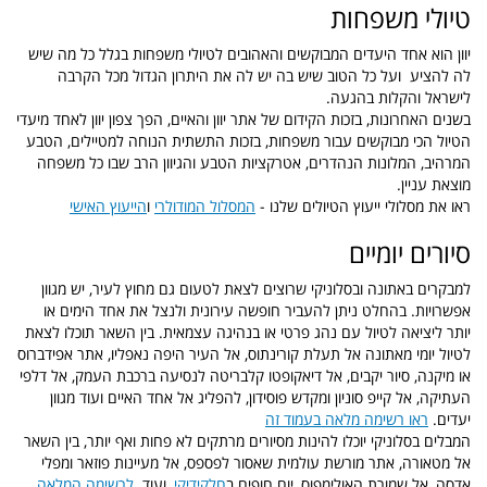
טיולי משפחות
יוון הוא אחד היעדים המבוקשים והאהובים לטיולי משפחות בגלל כל מה שיש
לה להציע ועל כל הטוב שיש בה יש לה את היתרון הגדול מכל הקרבה
לישראל והקלות בהגעה.
בשנים האחרונות, בזכות הקידום של אתר יוון והאיים, הפך צפון יוון לאחד מיעדי
הטיול הכי מבוקשים עבור משפחות, בזכות התשתית הנוחה למטיילים, הטבע
המרהיב, המלונות הנהדרים, אטרקציות הטבע והגיוון הרב שבו כל משפחה
מוצאת עניין.
ראו את מסלולי ייעוץ הטיולים שלנו -
המסלול המודולרי
ו
הייעוץ האישי
סיורים יומיים
למבקרים באתונה ובסלוניקי שרוצים לצאת לטעום גם מחוץ לעיר, יש מגוון
אפשרויות. בהחלט ניתן להעביר חופשה עירונית ולנצל את אחד הימים או
יותר ליציאה לטיול עם נהג פרטי או בנהיגה עצמאית. בין השאר תוכלו לצאת
לטיול יומי מאתונה אל תעלת קורינתוס, אל העיר היפה נאפליו, אתר אפידברוס
או מיקנה, סיור יקבים, אל דיאקופטו קלבריטה לנסיעה ברכבת העמק, אל דלפי
העתיקה, אל קייפ סוניון ומקדש פוסידון, להפליג אל אחד האיים ועוד מגוון
יעדים.
ראו רשימה מלאה בעמוד זה
המבלים בסלוניקי יוכלו להינות מסיורים מרתקים לא פחות ואף יותר, בין השאר
אל מטאורה, אתר מורשת עולמית שאסור לפספס, אל מעיינות פוזאר ומפלי
אדסה, אל שמורת האולימפוס, יום חופים ב
חלקידיקי
, ועוד.
לרשימה המלאה