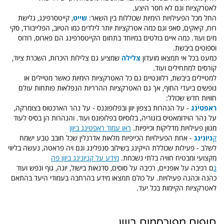
לאטרקציות וגם לא חסר היצע.
החל מכל הפעילויות הימיות שכוללות בין השאר:
שייט
, קייטסרפינג, גלישת
רוח, קיאקים, סאפ וגם כמה אטרקציות יותר לילדים כמו הטיוב, הפלייבורד, סקי
מים ועוד. כמה איים בולטים במיוחד בתחום הקייטסרפינג הם פארוס, רודוס
וספוטים ביבשת.
כמעט בכל אי תמצאו מועדון
צלילה
שמציע גם צלילות היכרות, השכרת ציוד,
קורסים למתחילים ועוד.
למטיילים ביבשת, רלוונטיים גם כל האטרקציות הימיות כאשר מטיילים או
נופשים ביעדי החוף, אך גם האטרקציות ההרריות הנפלאות פותחות עולם
חוויות חדש שכולל:
ראפטינג
- על הנהרות בצפון יוון ובפלופוננס - על נהר הארכטוס בצומרקה,
על נהר הוידומאטיס בזגוריה, בלוסיוס בפלופונס ועוד. והנהרות הן בסיס לעוד
מגוון פעילויות מדליקות וכייפיות.
ראו עמוד ראפטינג ביוון
ק
ניונינג
- אחת הפעילויות הכייפיות מלאות אדרנלין שכל חובב טבע ישמח
לשלב - פעילות שכוללת הייקינג בשילוב סנפלינג וגם ויה פראטה, נעשה בליווי
מקצועי ומבטיח חוויה בלתי נשכחת.
מידע על קניונינג ביוון פה
ג
ם רכיבה על אופניים, רכיבה על סוסים, סדנאות בישול, יוגה, גוף ונפש ועוד
כהנה וכהנה פעילויות. על כולם תמצאו מידע בהרחבה בעמודי היעד בהתאם
לאטרקציות הקיימות בכל יעד.
חופים מפורסמים ביוון