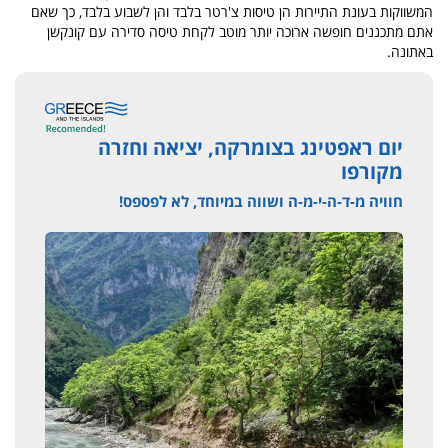
המשווקות בעונת התיירות הן טיסות צ'רטר בלבד והן לשבוע בלבד, כך שאם
אתם מתכננים חופשה ארוכה יותר מוטב לקחת טיסה סדירה עם קונקשן
באתונה.
יום ראפטינג בצומרקה, יציאה וחזרה
מקורפו
חוויה מ-ד-ה-י-מ-ה ושווה במיוחד, לא לפספס!