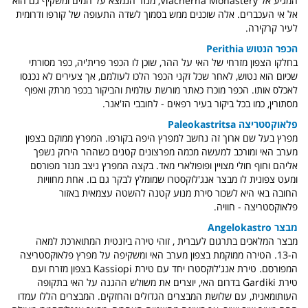
המגיע אל Vlacherna Monastery, מנזר הנמצא על המים ומשקיף גם הוא
אל אי העכברים. אלה שוכנים ממש בסמוך לשדה התעופה של קורפו ודרומית
לעיר קרקירה.
הכפר הנטוש Perithia
בחלקו הצפון מזרחי של האי על ההר, שוכן לו הכפר פרית'יה, כפר מסורתי
שכיום הוא נטוש, לאחר שכל זקני הכפר הלכו לעולמם, אך צעירים לא נכנסו
לאכלס אותו. הכפר מוכרז כאתר מורשת עולמית והביקור בכפר מרתק ואפוף
מסתורין, כמו בכל ביקור בעיר רפאים - לחובבי הז'אנר.
פלאוקסטריצה Paleokastritsa
מפרץ בעל שם ארוך זה נחשב למפרץ היפה בקורפו. המפרץ ממוקם בצפון
מערב האי ומורכב למעשה מכמה מפרצונים קטנים כשההר הירוק נשפך
אליהם וחוף חולי מצויין ופופולארי מאד. בקצה המפרץ ניצב מנזר מפורסם
ומעט צפונית לו מבצר אנג'לוקסטרו שמומלץ לבקר גם בו.
אחת מ
חוויות
החובה באי היא לשכור סירת מנוע קטנה להשטה עצמאית באזור
פלאוקסטריצה - חוויה.
מבצר Angelokastro
מבצר המלאכים בתרגום לעברית , זוהי טירה ביזנטית המתוארכת למאה
ה-13. הטירה ממוקמת בצפון מערב האי ומשקיפה על מפרץ פלאוקסטריצה
המפורסם. טירת אנג'לוקסטרו יחד עם טירת Kassiopi בצפון מזרח ועם
טירת Gardiki בדרום האי, יוצרים את משולש ההגנה על האי בתקופה
העותומאנית, עם שלושת המבצרים הגדולים והחזקים. המבצרים הללו עמדו