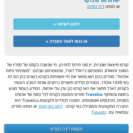
ישירות מול טרבלקו!
או הזמינו
דרך בוקינג
לחצו לשיחה »
או כנסו לאתר החברה »
קורפו מייצאת שמן זית, יין סוגי פירות למיניהן.
מי שנשבה בקסם של ספריו של
הסופר והזאולוג המפורסם ג'ראלד דארל, שהמפורסם שבהם: "משפחתי וחיות
אחרות", ספרים בהם הוא
מתאר את חיי משפחתו בקורפו בשנים בהן הם חיו
באי 1934-1939. הספרים כוללים תיאורים נרחבים אודות הטבע העשיר
בקורפו, דארל מתאר את האי קורפו כגן עדן עלי אדמות. המידע בעמוד מוגש
בחסות ובשיתוף
Travelco
סיורים והסעות בקורפו לכל כמות של אנשים
במוניות, מיניבוסים ואוטובוסים. הזמנה לבודדים ולקבוצות.Travelco היא
החברה המקצועית והמובילה באי קורפו.
לחצו כאן לאתר
או הזמינו סיורים
עצמאית עם
Tiquets
מקומות לינה בקורפו