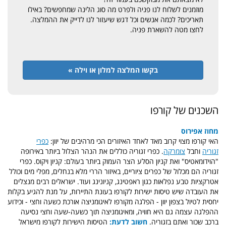
מוזמנים לשלוח לנו פניה ולפרט מה סוג הלינה שמחפשים? באילו
תאריכים? לכמה אנשים וכל דגש שיעזור לנו לדייק את ההמלצה.
​​​​​​​לחצו מטה להשארת פניה.
בקשו המלצה למלון או וילה »
השכנים של קורפו
מחוז אפירוס
האי קורפו מצוי קרוב מאד לאחד האיזורים הכי מרהיבים של יוון:
כפרי
זגוריה
וחבל
צומרקה
. כפרי זגוריה כוללים את הנהר הצלול ביותר באירופה
"הוידומאטיס" ואת קניון הסלע הצר העמוק ביותר בעולם: קניון ויקוס. כפרי
זגוריה הם מכלול של כפרים ציוריים, באיזור הררי מלא בנחלים, מפלי מים וכולל
אטרקציות טבע נפלאות כגון ראפטינג, קניונינג ועוד. ישראלים רבים מנצלים
את העובדה שיש טיסות ישירות לקורפו בעונת התיירות, על מנת להגיע בקלות
יחסית לטיול בצפון יוון - הפלגה מקורפו לאיגומניצה אורכת כשעה וחצי - וכידוע
ההפלגה עצמה גם היא חוויה, ומאיגומניצה תוך כשעה-שעה וחצי נסיעה
ברכב שכור ואתם בזגוריה.
חשוב לדעת:
הטיסות הישירות לקורפו מישראל