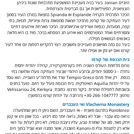
היוניים Ionian. בעיר בניה מעניינת המושפעת מתרבויות שונות ביניהן
הונציאנית, הסיציליאנית אך גם הבריטית והצרפתית.
הכיכר המרכזית הקרויה Esplande או Spianda נמצאת במרכז העיר בסמוך
לעיר העתיקה של קורפו, מהכיכר יוצאות סמטאות צרות וציוריות, חנויות, בתי
קפה, מסעדות, כנסיות ושרידים ארכיאולוגים. הכיכר מארחת אירועים דתיים
ומסורתיים ואחד המפורסמים הוא אירוע חג הפסחא בכיכר, מויד בו היא מלאה
באנשים הנושאים תפילה.
בעיר גם כמה מוזיאונים מעניינים וחשובים. רצוי להקדיש לפחות יום אחד לעיר
קורפו ואם יש זמן אז אפילו יותר.
בית הכנסת של קורפו
טרום מלחמת העולם השניה חיה בקורפו/קרקירה, קהילה יהודית יחסית
גדולה - כ-5000 יהודים, וברובע היהודי שבעיר העתיקה פעלו שלושה בתי
כנסת. רק אחד מהם Tempio Greco שרד את מלחה"ע השנייה. הוא נוסד
על ידי יהדות Aquilia האיטלקית. בית הכנסת פעיל עד היום. פועל בחגים
ובשבתות לתפילת שחרית. ביקור מרגש. כתובת: Velissariou 24, Kerkyra
טלפון: 30-266-1047777+ (הרחבה על יהדות קורפו בהמשך)
Vlacherna Monastery ואי העכברים
Pontikinisi בתרגום מיוונית - אי העכברים, השם ניתן לו כיוון שמלמעלה
נראה כמו עכבר - אבל לא באמת, נראה יותר כמו ריבוע - בכל אופן זהו אי קטן
וירוק מאד, סוג של שמורת טבע, עליו ניצבת כנסיה, לא ניתן לעלות על האי
אלא רק לתצפת עליו מ-Kanoni השכנה, אשר ממנה יוצא שביל בתוך הים