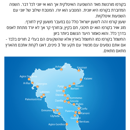
בקורפו מורגשת מאד ההשפעה האיטלקית אך הוא אי יווני לכל דבר. השפה
המדוברת בקורפו היא יוונית. המטבע הוא יורו. המטבח שילוב של יווני עם
השפעות איטלקיות.
שעון קורפו זהה לשעון ישראל כולל גם במעבר משעון קיץ לחורף.
מזג אויר בקורפו הוא ים תיכוני, חם בקיץ, ובחורף קר אך לא יורד מתחת לאפס
בדרך כלל. והוא כאמור היעד הגשום ביותר ביוון
החשמל בקורפו כמו החשמל בארץ אלא שהשקעים הם בעלי 2 חורים בלבד -
אם אתם נוסעים עם מכשיר עם תקע של 3 פינים, דאגו לקחת אתכם מהארץ
מתאם מתאים.