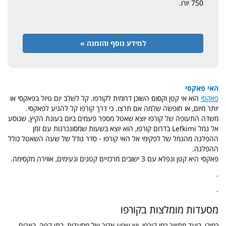
750 יורו.
למידע נוסף והזמנה »
האי פאקסי
פאקסי
הוא אי קטן וקסום השוכן דרומית לקורפו. קל לשלב יום טיול בפאקסי או
יותר מיום, או חופשה שלמה אם תרצו. כי דרך קורפו קל להגיע לפאקסי.
משדה התעופה של קורפו יוצא שאטל מספר פעמים ביום בעונת הקיץ, שנוסע
אל נמל Lefkimi בדרום קורפו, הוא יוצא בשעות שמסונכרנות עם זמן
ההפלגה מהנמל של לפקימי אל האי קורפו - סדר גודל של שעה השאטל כולל
ההפלגה.
פאקסי היא קטן ונפלא עם 3 ישובים מרכזיים קטנים ונעימים, אווירה מקסימה.
.
.
מסעדות מומלצות בקורפו
כמובן, ביעד מתוייר כמו קורפו, יש שפע אדיר של מסעדות, בתי קפה, בארים