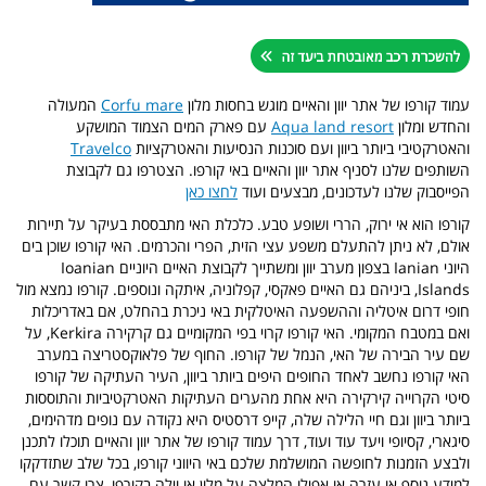
עמוד קורפו של אתר יוון והאיים מוגש בחסות מלון
Corfu mare
המעולה
והחדש ומלון
Aqua land resort
עם פארק המים הצמוד המושקע
והאטרקטיבי ביותר ביוון ועם סוכנות הנסיעות והאטרקציות
Travelco
השותפים שלנו לסניף אתר יוון והאיים באי קורפו. הצטרפו גם לקבוצת
הפייסבוק שלנו לעדכונים, מבצעים ועוד
לחצו כאן
קורפו הוא אי ירוק, הררי ושופע טבע. כלכלת האי מתבססת בעיקר על תיירות
אולם, לא ניתן להתעלם משפע עצי הזית, הפרי והכרמים. האי קורפו שוכן בים
היוני Ianian בצפון מערב יוון ומשתייך לקבוצת האיים היוניים Ioanian
Islands, ביניהם גם האיים פאקסי, קפלוניה, איתקה ונוספים. קורפו נמצא מול
חופי דרום איטליה וההשפעה האיטלקית באי ניכרת בהחלט, אם באדריכלות
ואם במטבח המקומי. האי קורפו קרוי בפי המקומיים גם קרקירה Kerkira, על
שם עיר הבירה של האי, הנמל של קורפו. החוף של פלאוקסטריצה במערב
האי קורפו נחשב לאחד החופים היפים ביותר ביוון, העיר העתיקה של קורפו
סיטי הקרוייה קירקירה היא אחת מהערים העתיקות האטרקטיביות והתוססות
ביותר ביוון וגם חיי הלילה שלה, קייפ דרסטיס היא נקודה עם נופים מדהימים,
סיגארי, קסיופי ויעד עוד ועוד, דרך עמוד קורפו של אתר יוון והאיים תוכלו לתכנן
ולבצע הזמנות לחופשה המושלמת שלכם באי היווני קורפו, בכל שלב שתזדקקו
למידע נוסף או עזרה או אפילו המלצה על מלון או וילה בקורפו, צרו קשר עם