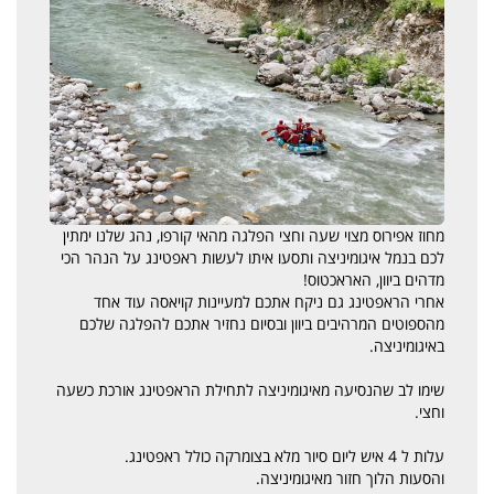
מחוז אפירוס מצוי שעה וחצי הפלגה מהאי קורפו, נהג שלנו ימתין
לכם בנמל איגומיניצה ותסעו איתו לעשות ראפטינג על הנהר הכי
מדהים ביוון, האראכטוס!
אחרי הראפטינג גם ניקח אתכם למעיינות קויאסה עוד אחד
מהספוטים המרהיבים ביוון ובסיום נחזיר אתכם להפלגה שלכם
באיגומיניצה.
שימו לב שהנסיעה מאיגומיניצה לתחילת הראפטינג אורכת כשעה
וחצי.
עלות ל 4 איש ליום סיור מלא בצומרקה כולל ראפטינג.
והסעות הלוך חזור מאיגומיניצה.