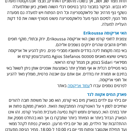
תחת מצור שוב ושוב, אך בשונה מהשניים האחרים, מבצר אנגלוקסטרו מעולם
לא נכבש. הביקור במבצר כרוך בטיפוס רגלי השווה מאמץ, כיוון שמלמעלה
נשקף נוף מרהיב של פלאוקסטריצה וכל הים הפתוח ויש למעלה גם מסעדה
מול הנוף, לסיכום
הנוף מעל פלאוקסטריצה פשוט מטורף ושווה את 10 דקות
העלייה למעלה.
האי אריקוסה Erikoussa
צפונית לחופי קורפו שוכן האי אריקוסה Erikoussa, ירוק ובתולי, מוקף חופים
חוליים וזהובים שהרים ירוקים נשפכים אליהם.
באי כמה מקומות לינה בודדים ותושביו מסבירי פנים. ניתן להגיע אל אריקוסה
בשייט שיוצא מאגיוס סטפנוס Agios Stefanos במערב/צפון קורפו או
מסידארי Sidari בצפון, וכן מנמל קורפו הראשי.
באי מטיילים רגלית או אף מומלץ יותר באמצעות אופניים אותן ניתן לשאול באי
בחינם או תמורת יורו בודדים. אם אתם עם יאכטה פרטית, מומלץ מאד להגיע
אל חופי אריקוסה.
לפרטים נוספים עברו ל
עמוד אריקוסה
באתר
פארק המים אקווה לנד
יום בילוי עם ילדים בפארק מים באי קורפו, הוא סוג של משימת חובה להורים
שחייבים לסמן וי על האטרקציה המתבקשת הזאת. הפארק ממוקם פחות או
יותר במרכז האי, כעשרים וחמש דקות נסיעה מערבית מהעיר קורפו. זהו אינו
הפארק הגדול ביותר או המיוחד ביותר שתבקרו בו אך הוא בהחלט מספק את
ההתלהבות של הילדים, סוג של יום בילוי מרענן. הפארק נפתח לקהל ממאי
ועד תחילת אוקטובר ופתוח מדי יום בין 10:00 ל-18:00. מחיר הניסה מתעדכן