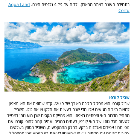
בתחילת העונה באתר הפארק. ילדים עד גיל 4 נכנסים חינם.
Aqua Land
Corfu
שביל קורפו
שביל קורפו הוא מסלול הליכה באורך של כ 220 ק"מ שחוצה את האי מצפון
למאות תיירים מגיעים אליו מדי שנה לעשות את חלקו או את כולו, השביל
מתחיל מדרום האי ומסתיים בצפונו והוא פרוייקט מקסים שכן הוא נותן למטייל
לטעום מכל גווניו של האי קורפו, לעתים בהרים ועתים קרוב לחופי קורפו עם
נופי מחוז אפירוס ואלבניה ברקע בחלק מהמקטעים, השביל מסומן בשלטים
צהובים קטנים עפ הכיתוב CT מי שמעוניין לעשות רק מקטע קטן מהמסלול,