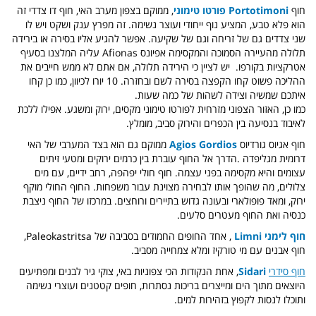
חוף
Portotimoni פורטו טימוני
, ממוקם בצפון מערב האי, חוף דו צדדי זה
הוא פלא טבע, המציע נוף ייחודי ועוצר נשימה. זה מפרץ ענק ושקט ויש לו
שני צדדים גם של זריחה וגם של שקיעה. אפשר להגיע אליו בסירה או בירידה
תלולה מהעיירה הסמוכה והמקסימה אפיונס Afionas עליה המלצנו בסעיף
אטרקציות בקורפו. יש לציין כי הירידה תלולה, אם אתם לא ממש חייבים את
ההליכה פשוט קחו הקפצה בסירה לשם ובחזרה. 10 יורו לכיוון, כמו כן קחו
איתכם שמשיה וצידה לשהות של כמה שעות.
כמו כן, האזור הצפוני מזרחית לפורטו טימוני מקסים, ירוק ומשגע. אפילו ללכת
לאיבוד בנסיעה בין הכפרים והירוק סביב, מומלץ.
חוף אגיוס גורדיוס
Agios Gordios
ממוקם גם הוא בצד המערבי של האי
דרומית מגליפדה
.
הדרך אל החוף עוברת בין כרמים ירוקים ומטעי זיתים
עצומים והיא מקסימה בפני עצמה.
חוף חולי יפהפה, רחב ידיים, עם מים
צלולים, מה שהופך אותו לבחירה מצוינת עבור משפחות.
החוף החולי מוקף
ירוק, ומאד פופולארי ובעונה גדוש בתיירים ורוחצים. במרכזו של החוף ניצבת
כנסיה ואת החוף מעטרים סלעים.
חוף לימני Limni
, אחד החופים החמודים בסביבה
של Paleokastritsa,
חוף אבנים עם מי טורקיז ומלא צמחייה מסביב.
חוף סידרי
Sidari
, אחת הנקודות הכי צפוניות באי, צוקי גיר לבנים ומפתיעים
היוצאים מתוך הים ומייצרים בריכות נסתרות, חופים קטטנים ועוצרי נשימה
ותוכלו לנסות לקפוץ בזהירות למים.