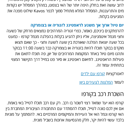
לרוב עושה זאת בחלק היפה יותר של האי בצפונו, במהלך המסלול יש נקודות
מים והתרעננות, המסלול המלא מתחיל סמוך לכפר Kavos שילוט מפנה את
המגיעים בקלות.
יום טיול ארוך אך משגע לראפטינג לזגוריה או בצומרקה
להרפתקנים ביניכם, כאמור, כפרי זגוריה המרהיבים נמצאים מרחק של כשעה
וחצי מנמל איגומניצה, אליו ניתן להגיע בקלות בהפלגה מנמל קורפו - כמעט
בכל שעה יוצאת הפלגה שאורכת בין שעה לשעה וחצי - כך שאם תצאו
מוקדם בבוקר תוכלו להיות בזגוריה או בצומרקה כבר בשעה 11:00 בבוקר
ותהנו מיום טיול באחד המקומות המרהיבים של יוון, פה תוכלו לתאם את
פעילות הראפטינג. לתיאום ראפטינג או סיור פנו במייל דרך הקישור המצוי
בתחתית עמוד זה.
לאטרקציות
קורפו עם ילדים
לעמוד
המלצות לצעירים ביוון
השכרת רכב בקורפו
קורפו הוא יעד שמאד רצוי לשכור בו רכב. רק עם רכב תוכלו לטייל באי באמת.
אם אין לכם כוונה לטייל, תוכלו להסתדר עם התחבורה הציבורית המחברת בין
האי קורפו ונמל האי אל העיירות והמיקומים המרכזיים באי. להסתמך על מוניות
בלבד עשוי להיות יקר, חלק מהנסיעות ארוכות בשביל מונית.