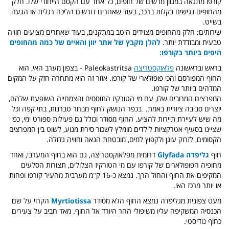
קורפו מתגאה במגוון מרשים של חופים, כל אחד עם הקסם הייחודי שלו.
חלק
מהחופים נגישים בקלות ברכב, בעוד שאחרים דורשים הליכה רגלית או הגעה
בשייט.
שירותים: חלק מהחופים מצוידים היטב במתקנים, בעוד שאחרים מציעים חוויה
טבעית ומבודדת יותר.
להלן מקבץ של אתר יוון והאיים של כמה מהחופים
היפים ביותר בקורפו:
בראש ובראשונה
פלאוקסטריצה
Paleokastritsa
- בצפון מערב האי, הוא
החוף המפורסם והכי פופולארי של קורפו.
אזור זה הוא מתחרה חזק על המקום
המדהים ביותר של קורפו.
המפרצים המרובים שלו, עם מי הטורקיז התוססים והצמחייה השופעת שלהם,
יוצרים סביבה ציורית באמת.
בכפר הנושק לחוף מבחר טברנות, בתי קפה וכל
מה שיש לעיירת תיירות להציע. החוף מסודר וכולל גם פעילות ספורט ימי, כפי
שציינו בסעיף אטרקציות לילדים מומלץ לשכור סירת מנוע, לשוט בין המפרצים
הקסומים, לזרוק עוגן ולקפוץ למים, מובטחת הנאה וחוויה גדולה.
חוף
גליפדה Glyfada
דרומית מפלאוקסטריצה, גם הוא בחוף המערבי, ואחד
מחופיה הפופולארים של קורפו עם מי הטורקיז הצלולים, תצורות הסלעים
המקיפים את החוף והחול הרך. נמצא כ-16 ק"מ מערבית מהעיר קורפו ופחות
או יותר מרכז האי.
מעט צפונית מגליפדה נמצא החוף הלא מסודר
Myrtiotissa
הקרוי על שם
הכנסיה המשקיפה עליו משיפולי ההר היורד אל החוף. מאד חביב על צעירים
כחוף נודיסטי.