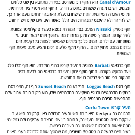
Canal d'Amour
הוא החוף הכי מפורסם בסידרי, מתחבא בין שני סלעים
עצומים ויש בו מערה ששוחים בתוכה, חוויה.
החוף הוא אטרקציה תיירותית,
על פי האגדה המקומית, זוגות שישחו בתעלת האהבה יתחתנו מעט אחר כך.
יש להיזהר ולא להיכנס למנהרות הים הללו כאשר הים אינו שקט ויש רוחות.
חוף ניסאקי
Nissaki
הפעם בצד המזרחי, נמצא כעשרים קילומטר צפונית
לעיר קורפו. המפרץ יפיפה ומוגן מרוחות מה שהופך אותו למאד חביב על
משפחות עם ילדים. המים כל כך צלולים שאפשר לצפות בקרקעית הים
ובדגים במבט מחוץ למים... החוף מוקף סלעים רכים ומציע מעט מיטות חוף
ושמשיות.
חוף ברבאטי
Barbati
צפונית מהעיר קורפו בחוף המזרחי, הוא חוף 'בלו פלג'
ויעד מבוקש בקורפו. החוף מוקף ירוק והעיירה ברבאטי הם לדעת רבים
המיקום הכי טוב באי לבלות בו את החופשה.
חוף לוגס
Loggas Beach
הנקרא גם
Sunset Beach
חוף זה, המפורסם
בצוקים הדרמטיים ובנופי השקיעה המדהימים שלו, הוא ביקור חובה עבור אלה
המחפשים סביבה רומנטית ונוף.
העיר קורפו Corfu Town
המכונה גם Kerkyra היא בירת האי והעיר הגדולה באי. קרקירה היא עיר
שוקקת חיים, ססגונית ומעניינת, תחומה בין שני מבצרים עתיקים ולה נמל ימי -
מפה יוצאות ההפלגות לאיגומניצה השכנה ביבשת.
בעיר חיים למעלה מ-30,000 תושבים, מה שהופך אותה לגדולה בערי האיים