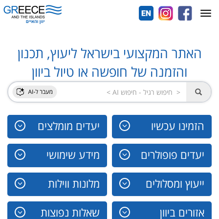
Toggle
navigation
האתר המקצועי בישראל ליעוץ, תכנון
והזמנה של חופשה או טיול ביוון
הזמינו עכשיו
יעדים מומלצים
יעדים פופולרים
מידע שימושי
ייעוץ ומסלולים
מלונות ווילות
אזורים ביוון
שאלות נפוצות