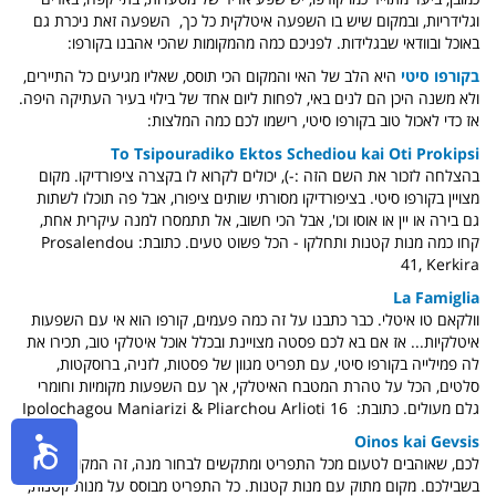
וגלידריות, ובמקום שיש בו השפעה איטלקית כל כך, השפעה זאת ניכרת גם
באוכל ובוודאי שבגלידות. לפניכם כמה מהמקומות שהכי אהבנו בקורפו:
בקורפו סיטי
היא הלב של האי והמקום הכי תוסס, שאליו מגיעים כל התיירים,
ולא משנה היכן הם לנים באי, לפחות ליום אחד של בילוי בעיר העתיקה היפה.
אז כדי לאכול טוב בקורפו סיטי, רישמו לכם כמה המלצות:
To Tsipouradiko Ektos Schediou kai Oti Prokipsi
בהצלחה לזכור את השם הזה :-), יכולים לקרוא לו בקצרה ציפורדיקו. מקום
מצויין בקורפו סיטי. בציפורדיקו מסורתי שותים ציפורו, אבל פה תוכלו לשתות
גם בירה או יין או אוסו וכו', אבל הכי חשוב, אל תתמסרו למנה עיקרית אחת,
קחו כמה מנות קטנות ותחלקו - הכל פשוט טעים. כתובת: Prosalendou
41, Kerkira
La Famiglia
וולקאם טו איטלי. כבר כתבנו על זה כמה פעמים, קורפו הוא אי עם השפעות
איטלקיות... אז אם בא לכם פסטה מצויינת ובכלל אוכל איטלקי טוב, תכירו את
לה פמילייה בקורפו סיטי, עם תפריט מגוון של פסטות, לזניה, ברוסקטות,
סלטים, הכל על טהרת המטבח האיטלקי, אך עם השפעות מקומיות וחומרי
גלם מעולים. כתובת: Ipolochagou Maniarizi & Pliarchou Arlioti 16
Oinos kai Gevsis
לכם, שאוהבים לטעום מכל התפריט ומתקשים לבחור מנה, זה המקום
בשבילכם. מקום מתוק עם מנות קטנות. כל התפריט מבוסס על מנות קטנות,