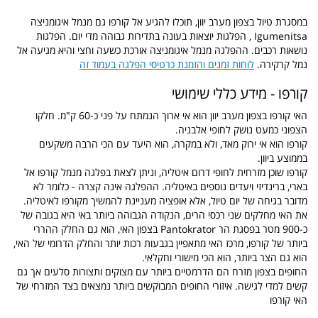
במסגרת טיול בצפון מערב יוון, תוכלו להגיע אל קורפו גם מנמל איגומניצה
Igumenitsa , הפלגות יוצאות בעונה בתדירות גבוהה מדי יום. הפלגות
נושאות רכבים. ההפלגה מנמל איגומניצה אורכת כשעה וחצי והיא מגיעה אל
נמל קרקירה.
לוחות זמנים והזמנת כרטיסי הפלגה בעמוד זה
קורפו - מידע כללי שימושי
האי קורפו בצפון מערב יוון הוא אי ארוך הנמתח על פני כ-60 ק"מ. חלקו
הצפוני כמעט נושק לחופי אלבניה.
קורפו הוא אי ירוק מאד, ולא במקרה, הוא היעד עם הכי הרבה משקעים
בממוצע ביוון.
קורפו שוכן מזרחית לחופי דרום איטליה, וניתן לצאת בפלגה מנמל קורפו אל
בארי, ברינדיזי ויעדים נוספים באיטליה. ההפלגה אינה קצרה - כלומר לא
מדובר בגיחה של יום טיול, אלא אופציה מעניינת להמשיך מקורפו לאיטליה.
את האי מחלקים שני רכסי הרים, הנקודה הגבוהה ביותר באי היא בגובה של
כ-900 מטר בפסגת הר
Pantokrator בצפון האי, הוא גם החלק ההררי
ביותר של קורפו, מרכז האי מתאפיין בגבעות רכות יותר והחלק הדרומי של האי,
הוא גם הצר ביותר, הוא הכי מישורי וחקלאי.
החופים בצפון מזרח הם הדרמטיים ביותר עם מצוקים ותצורות סלעים אך גם
קשים למדי לגישה. איזורי החופים המבוקשים ביותר נמצאים בצד המזרחי של
האי קורפו