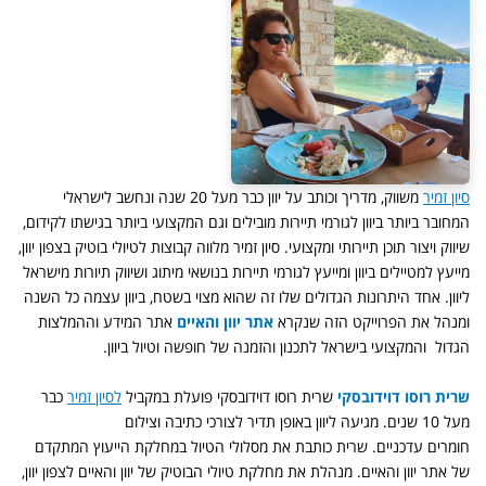
סיון זמיר
משווק, מדריך וכותב על יוון כבר מעל 20 שנה ונחשב לישראלי
המחובר ביותר ביוון לגורמי תיירות מובילים וגם המקצועי ביותר בגישתו לקידום,
שיווק ויצור תוכן תיירותי ומקצועי. סיון זמיר מלווה קבוצות לטיולי בוטיק בצפון יוון,
מייעץ למטיילים ביוון ומייעץ לגורמי תיירות בנושאי מיתוג ושיווק תיורות מישראל
ליוון. אחד היתרונות הגדולים שלו זה שהוא מצוי בשטח, ביוון עצמה כל השנה
ומנהל את הפרוייקט הזה שנקרא
אתר יוון והאיים
אתר המידע וההמלצות
הגדול והמקצועי בישראל לתכנון והזמנה של חופשה וטיול ביוון.
שרית רוסו דוידובסקי
שרית רוסו דוידובסקי פועלת במקביל
לסיון זמיר
כבר
מעל 10 שנים. מגיעה ליוון באופן תדיר לצורכי כתיבה וצילום
חומרים עדכניים. שרית כותבת את מסלולי הטיול במחלקת הייעוץ המתקדם
של אתר יוון והאיים. מנהלת את מחלקת טיולי הבוטיק של יוון והאיים לצפון יוון,