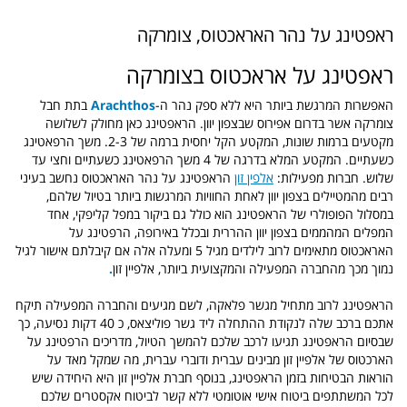
ראפטינג על נהר האראכטוס, צומרקה
ראפטינג על אראכטוס בצומרקה
האפשרות המרגשת ביותר היא ללא ספק נהר ה-
Arachthos
בתת חבל
צומרקה אשר בדרום אפירוס שבצפון יוון. הראפטינג כאן מחולק לשלושה
מקטעים ברמות שונות, המקטע הקל יחסית ברמה של 2-3. משך הרפאטינג
כשעתיים. המקטע המלא בדרגה של 4 משך הרפאטינג כשעתיים וחצי עד
שלוש. חברות מפעילות:
אלפין זון
הראפטינג על נהר האראכטוס נחשב בעיני
רבים מהמטיילים בצפון יוון לאחת החוויות המרגשות ביותר בטיול שלהם,
במסלול הפופולרי של הראפטינג הוא כולל גם ביקור במפל קליפקי, אחד
המפלים המהממים בצפון יוון ההררית ובכלל באירופה, הרפטינג על
האראכטוס מתאימים לרוב לילדים מגיל 5 ומעלה אלה אם קיבלתם אישור לגיל
נמוך מכך מהחברה המפעילה והמקצועית ביותר, אלפיין זון
.
הראפטינג לרוב מתחיל מגשר פלאקה, לשם מגיעים והחברה המפעילה תיקח
אתכם ברכב שלה לנקודת ההתחלה ליד גשר פוליצאס, כ 40 דקות נסיעה, כך
שבסיום הראפטינג תגיעו לרכב שלכם להמשך הטיול, מדריכים הרפטינג על
הארכטוס של אלפיין זון מבינים עברית ודוברי עברית, מה שמקל מאד על
הוראות הבטיחות בזמן הראפטינג, בנוסף חברת אלפיין זון היא היחידה שיש
לכל המשתתפים ביטוח אישי אוטומטי ללא קשר לביטוח אקסטרים שלכם