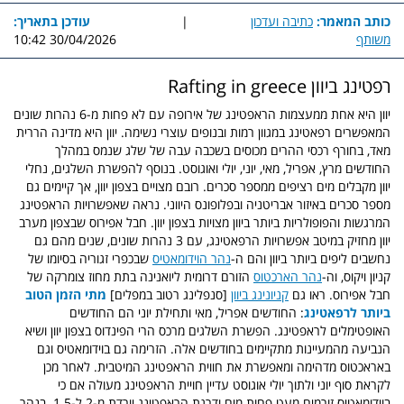
כותב המאמר:
כתיבה ועדכון
|
עודכן בתאריך:
משותף
30/04/2026 10:42
רפטינג ביוון Rafting in greece
יוון היא אחת ממעצמות הראפטינג של אירופה עם לא פחות מ-6 נהרות שונים
המאפשרים רפאטינג במגוון רמות ובנופים עוצרי נשימה. יוון היא מדינה הררית
מאד, בחורף רכסי ההרים מכוסים בשכבה עבה של שלג שנמס במהלך
החודשים מרץ, אפריל, מאי, יוני, יולי ואוגוסט. בנוסף להפשרת השלגים, נחלי
יוון מקבלים מים רציפים ממספר סכרים. רובם מצויים בצפון יוון, אך קיימים גם
מספר סכרים באיזור אבריטניה ובפלופונס היווני. נראה שאפשרויות הראפטינג
המרגשות והפופולריות ביותר ביוון מצויות בצפון יוון. חבל אפירוס שבצפון מערב
יוון מחזיק במיטב אפשרויות הרפאטינג, עם 3 נהרות שונים, שנים מהם גם
נחשבים ליפים ביותר ביוון והם ה-
נהר הוידומאטיס
שבכפרי זגוריה בסיומו של
קניון ויקוס, וה-
נהר הארכטוס
הזורם דרומית ליואנינה בתת מחוז צומרקה של
חבל אפירוס. ראו גם
קניונינג ביוון
[סנפלינג רטוב במפלים]
מתי הזמן הטוב
ביותר לרפאטינג
: החודשים אפריל, מאי ותחילת יוני הם החודשים
האופטימלים לראפטינג. הפשרת השלגים מרכס הרי הפינדוס בצפון יוון ושיא
הנביעה מהמעיינות מתקיימים בחודשים אלה. הזרימה גם בוידומאטיס וגם
באראכטוס מדהימה ומאפשרת את חווית הראפטינג המיטבית. לאחר מכן
לקראת סוף יוני ולתוך יולי אוגוסט עדיין חויית הראפטינג מעולה אם כי
בוידומאטיס זורמים מעט פחות מים ודרגת הראפטינג יורדת מ-2 ל-1.5. בנהר