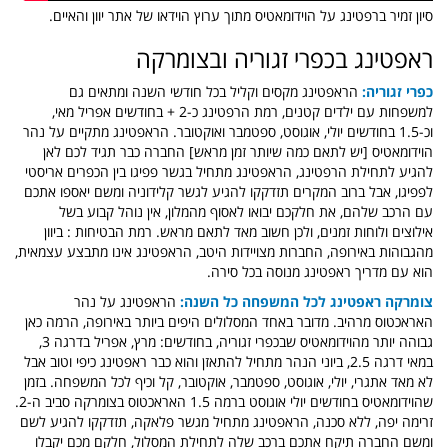
סיון זמיר ברפטינג על הוידומאטיס מתוך ערוץ הוידאו של אתר יוון והאיים.
ראפטינג בכפרי זגוריה ובצומרקה
כפרי זגוריה:
הראפטינג מקסים וקליל בכל חודשי השנה ומתאים גם
למשפחות עם ילדים קטנים, רמת הרפטינג כ-2 + בחודשים אפריל מאי,
וכ-1.5 בחודשים יולי, אוגוסט, ספטמבר ואוקטובר. הראפטינג מתקיים על נהר
הוידומאטיס [יש לתאם כמה שיותר זמן מראש] החברה כבר תגיד לכם לאן
להגיע לתחילת הרפטינג, הראפטינג מתחיל בגשר פפיגו בין הכפרים אריסטי
לפפיגו, אבל ברוב המקרים תזדקקו להגיע לגשר קלידוניה ומשם יאספו אתכם
עם הרכב שלהם, את חלקכם יבואו לאסוף מהמלון, אין נוהל קב
וע בשל
אילוצים ולוחות זמנים, ולכן חשוב מאד לתאם מראש. רמת הבטיחות : ביוון
מהגבוהות באירופה, החברות מצויידות היטב, הראפטינג אינו מתבצע עצמאית,
הוא עם מדריך ראפטינג מנוסה בכל סירה.
צומרקה ראפטינג לכל המשפחה כל השנה:
הראפטינג על נהר
האראכטוס מרהיב. מדובר באחד המסלולים היפים ביותר באירופה, הרמה כאן
גבוהה יותר מהוידומאטיס שבכפרי זגוריה, בחודשים: מרץ, אפריל בדרגה 3,
במאי דרגה 2.5, ביוני הנהר מתחיל להתאזן והוא כבר ראפטינג כיפי וטוב אבל
לא מאד אתגרי, יולי, אוגוסט, ספטמבר, אוקטובר, קל וכיף לכל המשפחה. בזמן
שהוידומאטיס בחודשים יולי אוגוסט ברמה 1.5 האראכטוס בצומרקה סביב ה-2.
זרימה יפה, ללא סכנה, הראפטינג מתחיל מגשר פלאקה, תזדקקו להגיע לשם
ומשם החברה תיקח אתכם ברכב שלה לתחילת המסלול, חלקם מכם יקבלו