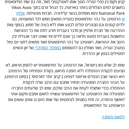
קניון ויקוס בין כפרי זגוריה הופך אותו לאטרקטיבי מאד, מה גם שמי הוידומאטיס
נחשבים למים הצלולים ביותר באירופה, כל הנחל זורם בתוך Vikos Aoos
National Park והוא מסתיים בגשר קלידוניה. חברות מפעילות:
אלפין
זון
הרפטינג על נהר הוידומאטיס בזגוריה מתאים ממש לכל המשפחה, גם
ילדים קטנים וגם מבוגרים יכולים לבצע אותו ללא בעיה של ממש, בנוסף צוות
ההדרעה של חברת אלפיין זון מדבר בעברית ויודע לתת את כל ההוראות
החשובות בעברית כמעט מלאה כך שגם ילדים ומי שאינו דובר אנגלית יבין
היטב את ההוראות, ראפטינג על נהר הוידומאטיס מאד מתאים לחצי יום טיול
במערב זגוריה, מאד מומלץ גם להשתמש
במסלול המודולרי
של יוון והאיים
למטיילים בצפון יוון ההררית.
שימו לב שלא כמו בישראל, את הרפטינג על הוידומאטיס יש להזמין מראש, לא
מגיעים לנקודת ההתחלה ללא הזמנה מראש, נקודת הפתיחה של הרפטינג
היא הגשר שבין הכפרים אריסטי לפפיגו [ קרוב יותר לארטיסי ] בסיום הרפטינג
על הנהר החברה המפעילה תחזיר אתכם עם הרכב שלה לנקודת
ההתחלה
בכדי שתוכלו לקחת את הרכב שלכם, שימו לב שלעתים החברה
המפעילה את הראפטינג על הוידומאטיס עשוייה לתאם אתכם מיקום אחר
לאיסוף והחזרה, זה תלוי בסוגיות לוגיסטיות של אותו היום בו אתם עושים את
הראפטינג על הויודמאטיס.
לתאום והזמנה