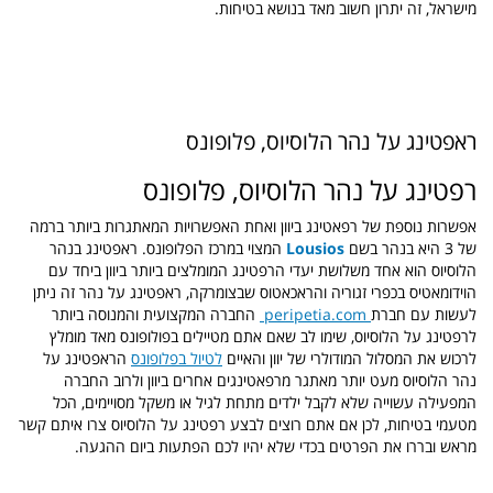
מישראל, זה יתרון חשוב מאד בנושא בטיחות.
ראפטינג על נהר הלוסיוס, פלופונס
רפטינג על נהר הלוסיוס, פלופונס
אפשרות נוספת של רפאטינג ביוון ואחת האפשרויות המאתגרות ביותר ברמה
של 3 היא בנהר בשם
Lousios
המצוי במרכז הפלופונס. ראפטינג בנהר
הלוסיוס הוא אחד משלושת יעדי הרפטינג המומלצים ביותר ביוון ביחד עם
הוידומאטיס בכפרי זגוריה והראכאטוס שבצומרקה, ראפטינג על נהר זה ניתן
לעשות עם חברת
peripetia.com
החברה המקצועית והמנוסה ביותר
לרפטינג על הלוסיוס, שימו לב שאם אתם מטיילים בפולופונס מאד מומלץ
לרכוש את המסלול המודולרי של יוון והאיים
לטיול בפלופונס
הראפטינג על
נהר הלוסיוס מעט יותר מאתגר מרפאטינגים אחרים ביוון ולרוב החברה
המפעילה עשוייה שלא לקבל ילדים מתחת לגיל או משקל מסויימים, הכל
מטעמי בטיחות, לכן אם אתם רוצים לבצע רפטינג על הלוסיוס צרו איתם קשר
מראש ובררו את הפרטים בכדי שלא יהיו לכם הפתעות ביום ההגעה.