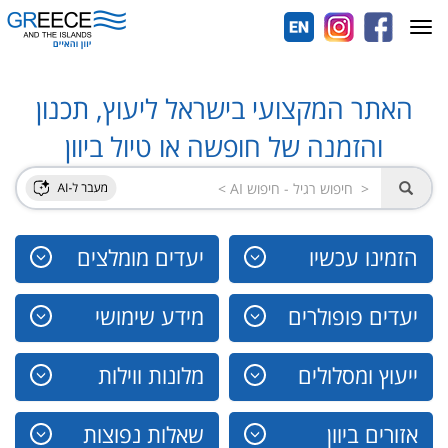
Toggle
navigation
האתר המקצועי בישראל ליעוץ, תכנון
והזמנה של חופשה או טיול ביוון
הזמינו עכשיו
יעדים מומלצים
יעדים פופולרים
מידע שימושי
ייעוץ ומסלולים
מלונות ווילות
אזורים ביוון
שאלות נפוצות