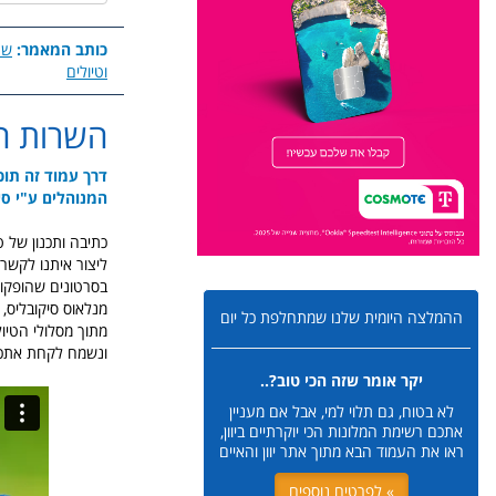
כותב המאמר:
שר
וטיולים
השרות ה
דרך עמוד זה תוכ
המנוהלים ע"י סיון זמיר ושרית רוסו, 
כתיבה ותכנון של ט
ליצור איתנו לקשר 
בסרטונים שהופקו ע"
מנלאוס סיקובליס, 
ההמלצה היומית שלנו שמתחלפת כל יום
מתוך מסלולי הטיול 
ונשמח לקחת אתכם 
יקר אומר שזה הכי טוב?..
לא בטוח, גם תלוי למי, אבל אם מעניין
אתכם רשימת המלונות הכי יוקרתיים ביוון,
ראו את העמוד הבא מתוך אתר יוון והאיים
» לפרטים נוספים