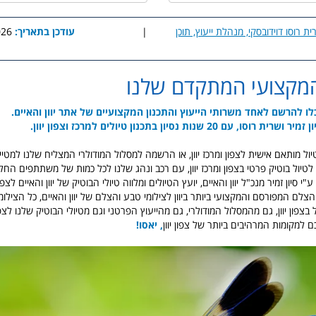
ית רוסו דוידובסקי, מנהלת ייעוץ, תוכן
|
עודכן בתאריך:
8:16
מקצועי המתקדם שלנו
לו להרשם לאחד משרותי הייעוץ והתכנון המקצועיים של אתר יוון והאיים.
עם 20 שנות נסיון בתכנון טיולים למרכז וצפון יוון.
יול מותאם אישית לצפון ומרכז יוון, או הרשמה למסלול המודולרי המצליח שלנו למטיילים
לטיול בוטיק פרטי בצפון ומרכז יוון, עם רכב ונהג שלנו לכל כמות של משתתפים החל 
י סיון זמיר מנכ"ל יוון והאיים, יועץ הטיולים ומלווה טיולי הבוטיק של יוון והאיים לצפון
הצלם המפורסם והמקצועי ביותר ביוון לצילומי טבע והצלם של יוון והאיים, כל הצילו
בצפון יוון, גם מהמסלול המודולרי, גם מהייעוץ הפרטני וגם מטיולי הבוטיק שלנו לצפון
למקומות המרהיבים ביותר של צפון יוון
, יאסו!