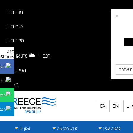
מוניות
|
×
טיסות
|
מלונות
|
419
🌥️
|
רכב
מזג אוויר
|
Shares
ם אחרת
הפלגות
|
ביטוח
לום
EN
Eλ
כתבות ועניין
מידע והמלצות
צפון יוון