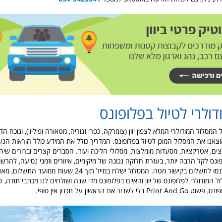
דולרי לטיול בפלופונס
המסלול המודולרי המלא לצפון יוון (צומרקה, כפרי זגוריה, מטאורה ופיליון), ונוכח 
וצאנו את המסלול המוכן לטיול בפלופונס. המדריך כולל את המידע כולל הוראות הגע
צים, אטרקציות, מסעדות מומלצות, מסלולי הליכה ועוד. הסברים קצרים וברורים שיה
ונס לקל הרבה יותר, בעזרת חלוקה נכונה של מיקומים, איזורים וזמני נסיעה, להרש
המדריך במייל, היכנסו לתשלום בקישור מטה. המסלול ישלח במייל תוך 24 שעות
 המודולרי לפלופונס של יוון והאיים בפלופונס מדי שנה ושולחים לנו מכתבי תודה, 
בור את הראשון על תכנון אין סופי.