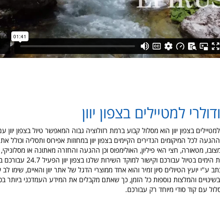
ולרי למטיילים בצפון יוון
מטיילים בצפון יוון הוא מסלול קבוע ברמת רזולוציה גבוה המאפשר טיול בצפון יוון 
ההגעה לכל המיקומים הנדירים הקיימים בצפון יוון במחוזות אפירוס ותסליה וכולל את כ
מצובו, מטאורה, חצי האי פיליון, האולימפוס וכן ההגעה והחזרה מאתונה או מסלוניקי, 
עזרה שלנו בחלוקת הימים בטיול עבורכם וקישור למוקד
 ע"י יועץ הטיולים סיון זמיר והוא אחד ממוצרי הדגל של אתר יוון והאיים, שימו לב
בשינויים והמלצות נוספות כל הזמן, כך שאתם מקבלים את המידע העמדכני ביותר בכל
ול עם קוד סודי מיוחד רק עבורכם.