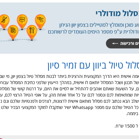
ול טיול ביוון עם זמיר סיון
ה אישית היא הדרך המקצועית והרצינית ביותר לבנות מסלול טיול בצפון יוון, מי ש
ל תכנון ושכל המסלול יותאם לו אישית, במהלך הייעוץ שלפני כתיבת המסלול עבור
, על השעות שאתם אוהבים להתחיל או לסיים את היום, על דרגות קושי של מסלול
ת שמתאימות לכם ונספר לכם על כל אחד ואחת מהן, על אופי הטיול הרצוי לכם, על
בשלב הבא נכתוב לכם מסלול מותאם אישית לרצונות, לצרכים ולפנטזיות שלכם וגם 
קשר אישי במהלך כל הטיול שלכם עם מספר Whatsapp ישיר שתקבלו למוקד המקצועי הבכ