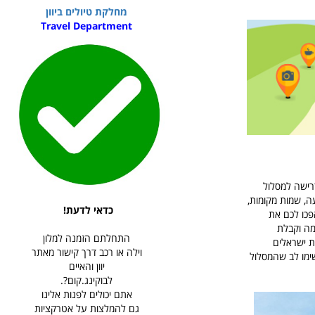
מחלקת טיולים ביוון
Travel Department
הדרישה למסלול
ה, שמות מקומות,
כדאי לדעת!
פכו לכם את
מה וקבלת
התחלתם הזמנה למלון
 ממועד התשלום, מאות ישראלים
וילה או רכב דרך קישור מאתר
שימו לב שהמסלול
יוון והאיים
לבוקינג.קום?.
אתם יכולים לפנות אלינו
גם להמלצות על אטרקציות