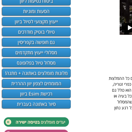
ביטוח נסיעות ליוון
הסעות ומוניות
ייעוץ מקצועי לטיול ביוון
טיולי בוטיק מודרכים
גם חופשה בקפריסין
מסלולי ייעוץ מתקדמים
מסלול טיול בפלופונס
מלונות מומלצים באתונה + מתנה!
עם כל ההמלצות
המומחים לצפון יוון ההררית
פרי זגוריה,
הוא כולל גם
רכישת Esim ביוון
 השירות שלנו בצפון יוון הפעיל 24.7 עבורכם בכל בעיה או
 שהמסלול
סיור באתונה בעברית
 רגע נתון