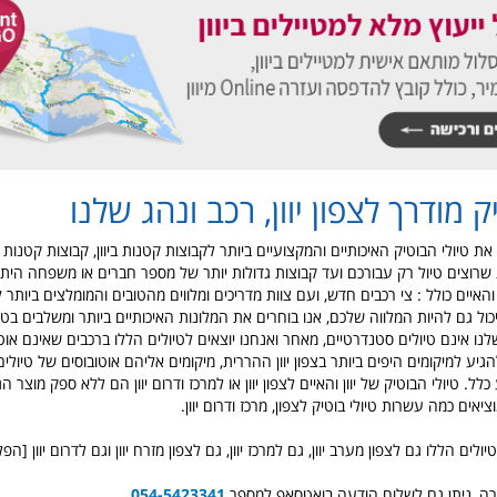
ק מודרך לצפון יוון, רכב ונהג שלנו
ים את טיולי הבוטיק האיכותיים והמקצועיים ביותר לקבוצות קטנות ביוון, קבוצות קטנות
ג שרוצים טיול רק עבורכם ועד קבוצות גדולות יותר של מספר חברים או משפחה היתר
 והאיים כולל : צי רכבים חדש, ועם צוות מדריכים ומלווים מהטובים והמומלצים ביותר לטי
יכול גם להיות המלווה שלכם, אנו בוחרים את המלונות האיכותיים ביותר ומשלבים בטיו
שלנו אינם טיולים סטנדרטיים, מאחר ואנחנו יוצאים לטיולים הללו ברכבים שאינם אוט
הגיע למיקומים היפים ביותר בצפון יוון ההררית, מיקומים אליהם אוטובוסים של טיולים
כלל. טיולי הבוטיק של יוון והאיים לצפון יוון או למרכז ודרום יוון הם ללא ספק מוצר הג
יאים כמה עשרות טיולי בוטיק לצפון, מרכז ודרום יוון.
ולים הללו גם לצפון מערב יוון, גם למרכז יוון, גם לצפון מזרח יוון וגם לדרום יוון [הפל
ה, ניתן גם לשלוח הודעה בואטסאפ למספר
054-5423341