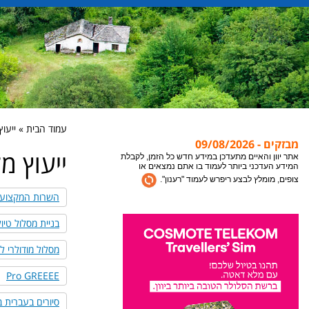
עמוד הבית » ייעוץ 
מבזקים - 09/08/2026
ייעוץ מק
אתר יוון והאיים מתעדכן במידע חדש כל הזמן, לקבלת
המידע העדכני ביותר לעמוד בו אתם נמצאים או
צופים, מומלץ לבצע ריפרש לעמוד "רענון".
השרות המקצועי
צריכים עזרה? המלצה? משהו לא ברור? השאירו
פנייה למחלקת השרות של אתר יוון והאיים, אנחנו
בניית מסלול טיול 
נקח את זה משם עד לחופשה שלכם ביוון.
מסלול מודולרי ל
Pro GREEEE
סיורים בעברית בש