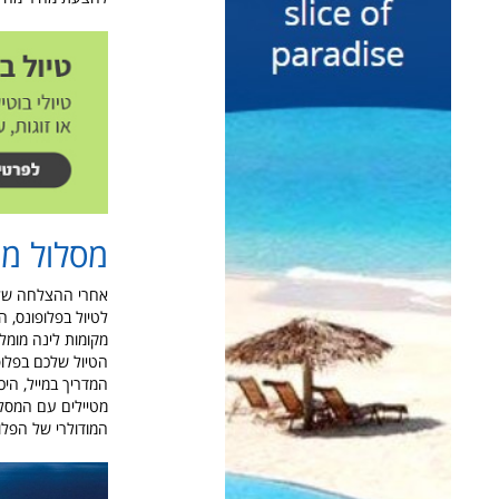
מסלול מו
אחרי ההצלחה של
לטיול בפלופונס, ה
מקומות לינה מומל
הטיול שלכם בפלופ
מטיילים עם המסלול
המודולרי של הפלופונס, פשוט Print And Go בלי לש