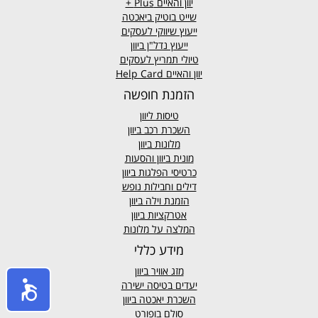
יוון והאיים
Plus +
שייט בוטיק ביאכטה
ייעוץ שיווקי לעסקים
ייעוץ נדל"ן ביוון
טיולי תמריץ לעסקים
יוון והאיים Help Card
הזמנת חופשה
טיסות ליוון
השכרת רכב ביוון
מלונות ביוון
מונית ביוון
והסעות
כרטיסי הפלגות ביוון
דילים וחבילות נופש
הזמנת וילה ביוון
אטרקציות ביוון
המלצה על מלונות
מידע כללי
מזג אוויר
ביוון
יעדים בטיסה ישירה
השכרת יאכטה ביוון
סולם בופורט