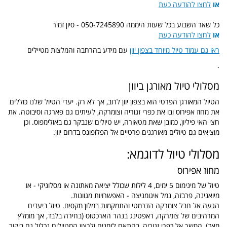
או
לחצו להודעה כעת
כל שאר השבוע בכל שעות היממה
050-7245890
- סיון זמיר
או
לחצו להודעה כעת
ראו גם עמוד טיול מיוחד בצפון יוון
עם מידע בהרחבה והמלצות מטיילים
.
מסלולי טיול מאורגן ביוון
הטיול המאורגן הפרטי הוא בצפון יוון לרוב, אך לא רק. יעדי הטיול שלנו כוללים
את מחוז אפירוס ובו את כפרי זגוריה וצומרקה, לעיתים גם פארגה וסיבוטה. את
חצי האי פיליון, כמובן שאת מטאורה, יש טיולים שנבקר גם באולימפוס. וכן
מוציאים גם טיולים מאורגנים פרטיים אל הפלופונס בדרום יוון.
מסלולי טיול לדוגמא:
מחוז אפירוס
טיול של מינימום 5 ימים, 4 לילות שכולל יציאה מאתונה או מסלוניקי - או
מיואנינה, פרבזה, נמל איגומניצה - האפשרויות מגוונות.
הגעה אל חבל צומרקה הדרמטי והתמקמות במלון מקסים. טיול ביעדים
המרהיבים של צומרקה, ראפטינג בנהר הארכטוס (בחירה בלבד, אך מומלץ
מאד), המשך אל כפרי זגוריה, בהתאם לזמנים ולרצון המטיילים נכלול גם ביקור