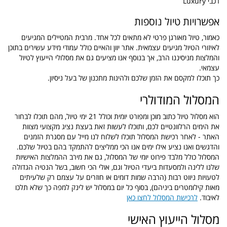
רכבי Luxury
אפשרויות טיול נוספות
כאמור, טיול מאורגן פרטי לא מתאים לכל אחד. מרבית המטיילים המגיעים
לאיזורי הטיול מגיעים עצמאית. אתר יוון והאיים כולל עמודי מידע עשירים בתוכן
והמלצות מניסיננו הרב, אך בנוסף אנו מציעים גם את מסלולי הייעוץ לטיול
עצמאי.
כך תוכלו למקסם את הזמן שלכם ולהינות מתכנון של בעל ניסיון.
המסלול המודולרי
הוא מסלול טיול כתוב מוכן ומפורט יומית וכולל 21 ימי טיול, מהם תוכלו לבחור
את הימים הרלוונטיים לכם, ותוכלו לעשות זאת בעצת נציג מקצועי מצוות
האתר - לאחר רכישת המסלול תוכלו לשלוח לנו מייל עם מסגרת הזמנים
והדגשים ואנו נציע אילו ימים אנו הכי ממליצים להתמקד בהם בטיול שלכם.
המסלול כולל מלבד פירוט יומי של המסלול, גם את מירב ההמלצות האישיות
שלנו ללינה ולמסעדות ביעדי הטיול וגם, אולי הכי חשוב, בשל הנטיה הגדולה
לטעויות ניווט רבות (הרבה שמות דומים או חוזרים על עצמם רק שלעיתים
מאות קילומטרים ביניהם), בסוף כל יום במסלול יש לינק למפה כך שלא תלכו
לאיבוד.
לרכישת המסלול לחצו כאן
מסלול הייעוץ האישי