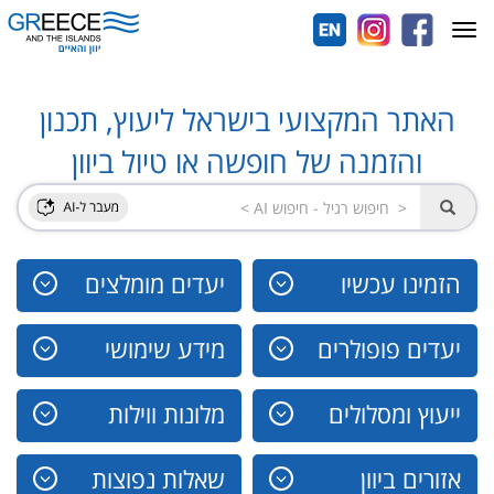
Toggle
navigation
האתר המקצועי בישראל ליעוץ, תכנון
והזמנה של חופשה או טיול ביוון
הזמינו עכשיו
יעדים מומלצים
יעדים פופולרים
מידע שימושי
ייעוץ ומסלולים
מלונות ווילות
אזורים ביוון
שאלות נפוצות