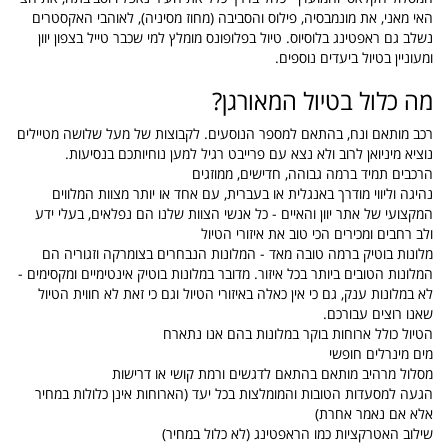
האי מאני, את מונמבסיה, פילוס והסביבה (מחוז מסיניה), לאוהבי האקסטרים
נשלב גם ראפטינג בלוסיוס. טיול בפלופונס מומלץ למי שכבר טייל בצפון יוון
ומעוניין בטיול ביעדים נוספים.
מה כלול בטיול המאורגן?
רכב מותאם ונח, בהתאם למספר הנוסעים. לקבוצות של מעל שלושה מטיילים
נוציא מיניואן לרוב ולא נצא עם פרייבט רגיל למען נוחיותכם בנסיעות.
הרכבים תמיד ברמה גבוהה, חדישים, ממוזגים
נהיגה וליווי מודרך באנגלית או בעברית, עם אחד או יותר מצוות המלווים
המקצועי של אתר יוון והאיים - כל אנשי הצוות שלנו הם נפלאים, בעלי ידע
ולב רחבים ומכירים הכי טוב את איזורי הטיול
מלונות בוטיק ברמה טובה מאד - המלונות הנבחרים בצומרקה וזגוריה הם
המלונות הטובים ביותר בכל איזור. מדובר במלונות בוטיק אינטימיים ומקסימים -
לא במלונות ענק, גם כי אין כאלה באיזורי הטיול וגם כי זאת לא חווית הטיול
שאנו רוצים עבורכם.
הטיול כולל ארוחות בוקר במלונות בהם אנו נתארח
מים מינרלים חופשי
מסלול מרהיב מותאם בהתאם לדגשים ורמת קושי או דרישות
הגעה למסעדות הטובות והמומלצות בכל יעד (הארוחות אינן כלולות במחיר
אלא אם נאמר אחרת)
שילוב האטרקציות כמו הראפטינג (לא כלול במחיר)