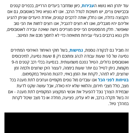
עוד יתרון הוא נושא ה
עבירות
, כיוון שמדובר ביעדים הרריים, בכפרים קטנים
ובכבישים צרים, יש חשיבות לגודל הרכב. אנו לא נוציא טיול באוטובוס, גם אם
הקבוצה גדולה, אנו נחלק אותה לרכבים קטנים, אחרת היעדים שניתן להגיע
אליהם יהיו מוגבלים, ואנו לא רוצים להגביל, אנו רוצים לחוות את הכי טוב
שאפשר. חלק מהספוטים הכי יפים מצריכים גישה שאינה עבירה לאוטובוסים,
ולכן נצא ברכבים בעלי עבירות מתאימה כדי לא לחסוך מכם את המיטב.
זה מוביל גם לנקודה נוספת,
גמישות
,
בשל חוקי האיחוד האירופי המתירים
נסיעה של 10 שעות עבודה לנהג ומתוכם רק 8 שעות נסיעה, למיניבוסים
ואוטובוסים גדולים, הטיול נפגם משמעותית. בנסיעה בכלי רכב קטנים מ-9
מקומות, ניתן לטייל גם יותר שעות ביממה, לעצור היכן שרוצים ולכמה זמן
שרוצים, לא למהר, לקחת את הזמן באיזי, להנות מהטיול במקסימום.
בטיחות לפני הכל
אנו עובדים מול גופים מקומיים וערוכים לתת מענה בכל
מצב, כולל מצבי חירום, והלוואי שלא יהיו כאלה, אבל עושה שקט לדעת
שבמידת הצורך נוכל להפעיל את אנשי המקצוע המקומיים לתת מענה - אם
זה בשל תקלה ברכב, או לא עלינו, פציעה, מחלה או כל מצב שיכול לקרות
במהלך טיול.