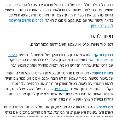
בדומה למודולרי כולל בסופו של דבר מסלול מפורט יומי עם כל ההמלצות, אבל
מותאם עבורכם, לאחר שיחת היכרות ולאחר המלצה והזמנת המלונות. הייעוץ
האישי כולל גם את הספר "המדריך לצפון יוון" מאת סיון זמיר, שישלח אליכם
בדואר. וקשר ישיר עם נציג מקצועי מצוות האתר.
לפרטים מלאים והרשמה
לייעוץ לחצו כאן
חשוב לדעת
לפני טיול מאורגן פרטי או עצמאי חשוב לדאוג לכמה דברים:
דרכון בתוקף
- לוודא שהדרכון שלכם בתוקף של מינימום 3 חודשים.
בעמוד
זה באתר יוון והאיים
תמצאו גם מחשבון שיעזור לכם לדעת אם התוקף תקין.
עם דרכון שאינו בתוקף הנדרש לא ניתן לצאת מהארץ ועוגמת הנפש רבה.
ביטוח נסיעות
- אנו דורשים מהמטיילים בטיולים הפרטיים לשלוח לנו העתק
של ביטוח נסיעות. בטיול עצמאי זה לא חובה אמנם, אם כי אנו ממליצים תמיד
לצאת מהארץ עם ביטוח, בטיול מאורגן זה חובה. אנו ממליצים על ביוטח
בקליק בקלות באתר יוון והאיים -
לחצו כאן
, שהיתרון שלו הוא שיש לכם גב, מי
שעומד מאחורי הביטוח הוא בקשר ישיר איתנו ולא צריך לרדוף אחרי חברות
גדולות במידת הצורך - ושלא יהיה צורך הלוואי.
מה לארוז?
- זה תלוי בעונה בה מטיילים, אך אנו נמליץ לא יותר ממזוודה אחת
לאדם ורצוי בינונית ולא ענקית. זה מסורבל, כבד וגם המקום ברכבים אינו בלתי