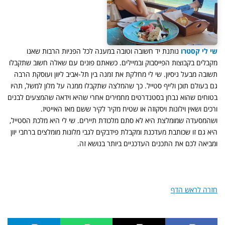
שי לי קסטרו
נותנת יד חשובה וטובה במענה לכל הפניות הרבות שאנו
מקבלים בקבוצות הפייסבוק ובמיילים. כשאתם פונים עם שאלה חשוב שתקבלו
תשובה מבעל ניסיון. שי לי מחלקת את זמנה בין תל-אביב ליוון ועוסקת הרבה
גם בעולם תוכן ולייף סטייל. כך שהמלצה שתקבלו ממנה על מלון למשל, תהיו
בטוחים שהוא נבחן בסטנדרטים מחמירים אחרי שהיא וידאה שהמצעים לבנים
ורכים ושאין וילונות ויסקוזה או שטיח מקיר לקיר ששם מאז האייטיז.
ושהמסעדה שמומלצת היא לא סתם מלכודת תיירים. שי לי היא מלכת הסטייל,
היא גם זו שכותבת מעדכנת ומקבלת פידבקים לגבי מלונות מומלצים ברחבי יוון
ומביאה לכם את התכנים העדכניים ביותר בנושא זה.
חזרה לראש הדף