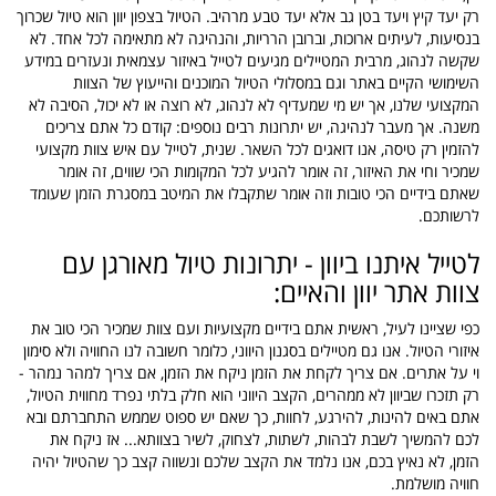
רק יעד קיץ ויעד בטן גב אלא יעד טבע מרהיב. הטיול בצפון יוון הוא טיול שכרוך
בנסיעות, לעיתים ארוכות, וברובן הרריות, והנהיגה לא מתאימה לכל אחד. לא
שקשה לנהוג, מרבית המטיילים מגיעים לטייל באיזור עצמאית ונעזרים במידע
השימושי הקיים באתר וגם במסלולי הטיול המוכנים והייעוץ של הצוות
המקצועי שלנו, אך יש מי שמעדיף לא לנהוג, לא רוצה או לא יכול, הסיבה לא
משנה. אך מעבר לנהיגה, יש יתרונות רבים נוספים: קודם כל אתם צריכים
להזמין רק טיסה, אנו דואגים לכל השאר. שנית, לטייל עם איש צוות מקצועי
שמכיר וחי את האיזור, זה אומר להגיע לכל המקומות הכי שווים, זה אומר
שאתם בידיים הכי טובות וזה אומר שתקבלו את המיטב במסגרת הזמן שעומד
לרשותכם.
לטייל איתנו ביוון - יתרונות טיול מאורגן עם
צוות אתר יוון והאיים:
כפי שציינו לעיל, ראשית אתם בידיים מקצועיות ועם צוות שמכיר הכי טוב את
איזורי הטיול. אנו גם מטיילים בסגנון היווני, כלומר חשובה לנו החוויה ולא סימון
וי על אתרים. אם צריך לקחת את הזמן ניקח את הזמן, אם צריך למהר נמהר -
רק תזכרו שביוון לא ממהרים, הקצב היווני הוא חלק בלתי נפרד מחווית הטיול,
אתם באים להינות, להירגע, לחוות, כך שאם יש ספוט שממש התחברתם ובא
לכם להמשיך לשבת לבהות, לשתות, לצחוק, לשיר בצוותא... אז ניקח את
הזמן, לא נאיץ בכם, אנו נלמד את הקצב שלכם ונשווה קצב כך שהטיול יהיה
חוויה מושלמת.