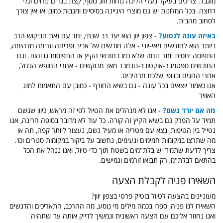
מוגבל. צריכים בעיקר נעלי הליכה נוחות וזוג נוסף, קצת בגדים נוחים וכלי
רחצה. בכל המלונות יש גם מוצרי היגיינה בסיסיים ומגבות כמובן אז אין צורך
לסחוב מהבית.
באיזה עונה לנסוע?
- צפון יוון הוא יעד רב שנתי, יחד עם זאת הביקוש הרב
ביותר הוא לחודשים מאי-יוני - אלה חודשים של אביב ופריחה וזרימה מדהימה,
התפוסה יחסית יותר נוחה שלא כמו בחודשי הקיץ אז התפוסות גבוהות. וגם
החודשים ספטמבר-אוקטובר-נובמבר מאד מבוקשים - אחרי החופש הגדול,
אחרי החגים ובנופי שלכת מרהיבים.
אנו כאמור יוצאים בכל עונה - גם בשיא החורף - כמובן עם התאמות למזג
האוויר
מה אם יורד גשם?
- אנו לא מנהלים את הטיול לפי זה מראש, כיוון שגשם
תמיד על הפרק גם בשיא הקיץ זה קורה. כל עוד לא מדובר בסופה חריגה, אנו
נטייל בין הטיפות, נצא עם מטריה או מעיל גשם, נעצור ליותר קפה, תה או
מה שתרצו במקומות חמימים ונעימים, נחשוב על ביקור במקומות סגורים וכו'.
צריך לדעת שתמיד יש בלת"מים בשטח תוך כדי טיול, ואנו ננהל את הכל
בהתאם לבלת"מ, רק תבואו זורמים וגמישים.
השאירו פניה לקבלת הצעה
מעוניינים בהצעה לטיול בוטיק פרטי בצפון יוון?
השאירו לנו פניה, ספרו בכמה מילים מי נוסע, מה ההרכב, התאריכים והדגשים
ואנו נחזור אליכם עם הצעה ראשונית ונמשיך לדייק אותה עד שתהיה