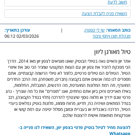
חשוב לדעת
השאירו פניה לקבלת הצעה
כותב המאמר:
שי לי קסטרו,
|
עודכן בתאריך:
מנהלת תוכן ויחסי ציבור
02/03/2026 06:12
טיול מאורגן ליוון
אתר יוון והאיים גאה בטיולי הבוטיק שאנו מוציאים לצפון יוון מאז 2014. הדרך
הכי מפנקת להכיר את צפון יוון עם הצוות המקצועי שמכיר הכי טוב את איזורי
הטיול. הטיולים הם טיולים פרטיים, כלומר לא טיולי הרשמה קבוצתיים. אתם
מספרים לנו כמה אנשים אתם בקבוצה (חברים, משפחה), מה הרכב החדרים
המועדף, מה רמת המלונות המועדפת, מה הדגשים, המגבלות, החלומות,
באילו תאריכים והיכן ביוון אתם נוחתים, ואנו "תופרים" את כל מה שצריך - נהג
פרטי שגם ידריך או מלווה נוסף שיצטרף להדרכה (תלוי בגודל הקבוצה), רכב
בגודל המתאים ושיהיה נח, חדיש, מרווח וממוזג, מלונות בוטיק נפלאים ביעדי
הטיול, הדרכה באנגלית או בעברית וכמובן מסלול יפיפה עם רמת קושי או
אטרקציות מותאמת אישית לרצונות שלכם.
להצעת מחיר לטיול בוטיק פרטי בצפון יוון, השאירו לנו פנייה ב-
Whatsapp