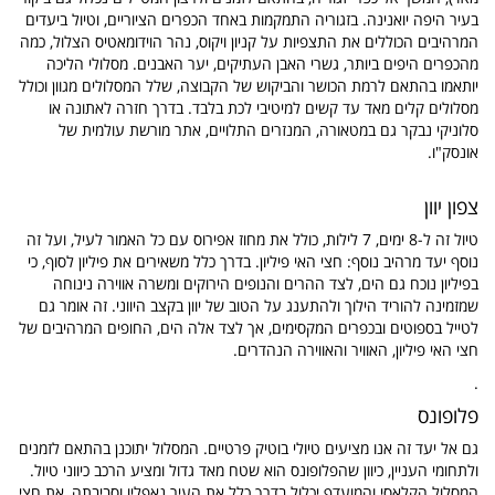
בעיר היפה יואנינה. בזגוריה התמקמות באחד הכפרים הציוריים, וטיול ביעדים
המרהיבים הכוללים את התצפיות על קניון ויקוס, נהר הוידומאטיס הצלול, כמה
מהכפרים היפים ביותר, גשרי האבן העתיקים, יער האבנים. מסלולי הליכה
יותאמו בהתאם לרמת הכושר והביקוש של הקבוצה, שלל המסלולים מגוון וכולל
מסלולים קלים מאד עד קשים למיטיבי לכת בלבד. בדרך חזרה לאתונה או
סלוניקי נבקר גם במטאורה, המנזרים התלויים, אתר מורשת עולמית של
אונסק"ו.
צפון יוון
טיול זה ל-8 ימים, 7 לילות, כולל את מחוז אפירוס עם כל האמור לעיל, ועל זה
נוסף יעד מרהיב נוסף: חצי האי פיליון. בדרך כלל משאירים את פיליון לסוף, כי
בפיליון נוכח גם הים, לצד ההרים והנופים הירוקים ומשרה אווירה נינוחה
שמזמינה להוריד הילוך ולהתענג על הטוב של יוון בקצב היווני. זה אומר גם
לטייל בספוטים ובכפרים המקסימים, אך לצד אלה הים, החופים המרהיבים של
חצי האי פיליון, האוויר והאווירה הנהדרים.
.
פלופונס
גם אל יעד זה אנו מציעים טיולי בוטיק פרטיים. המסלול יתוכנן בהתאם לזמנים
ולתחומי העניין, כיוון שהפלופונס הוא שטח מאד גדול ומציע הרכב כיווני טיול.
המסלול הקלאסי והמועדף יכלול בדרך כלל את העיר נאפליו וסביבתה, את חצי