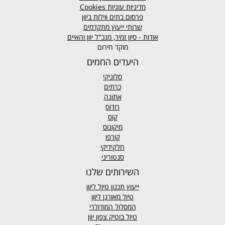
מדיניות עוגיות
Cookies
פרסום בתים ווילות ביוון
שרותי ייעוץ מתקדמים
אודות - סיון זמיר, מנכ"ל יוון והאיים
מוקד חירום
היעדים החמים
סלוניקי
כרתים
אתונה
רודוס
קוס
מיקונוס
קורפו
חלקידיקי
סנטוריני
השירותים שלנו
ייעוץ תכנון טיול ליוון
טיול מאורגן ליוון
המסלול המודולרי
טיול בוטיק צפון יוון