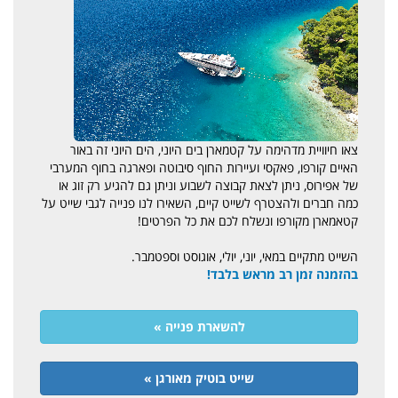
צאו חיוויית מדהימה על קטמארן בים היוני, הים היוני זה באור
האיים קורפו, פאקסי ועיירות החוף סיבוטה ופארגה בחוף המערבי
של אפירוס, ניתן לצאת קבוצה לשבוע וניתן גם להגיע רק זוג או
כמה חברים ולהצטרף לשייט קיים, השאירו לנו פנייה לגבי שייט על
קטאמארן מקורפו ונשלח לכם את כל הפרטים!
השייט מתקיים במאי, יוני, יולי, אוגוסט וספטמבר.
בהזמנה זמן רב מראש בלבד!
להשארת פנייה »
שייט בוטיק מאורגן »