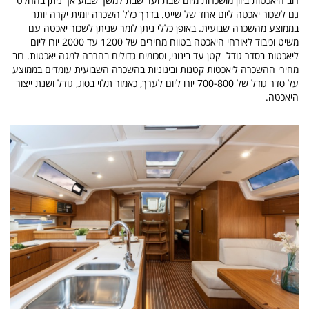
רוב היאכטות ביוון מושכרות מיום שבת ועד שבת למשך שבוע אך ניתן בהחלט
גם לשכור יאכטה ליום אחד של שייט. בדרך כלל השכרה יומית יקרה יותר
בממוצע מהשכרה שבועית. באופן כללי ניתן לומר שניתן לשכור יאכטה עם
משיט וכיבוד לאורחי היאכטה בטווח מחירים של 1200 עד 2000 יורו ליום
ליאכטות בסדר גודל קטן עד בינוני, וסכומים גדולים בהרבה למגה יאכטות. רוב
מחירי ההשכרה ליאכטות קטנות ובינוניות בהשכרה השבועית עומדים בממוצע
על סדר גודל של 700-800 יורו ליום לערך, כאמור תלוי בסוג, גודל ושנת ייצור
היאכטה.