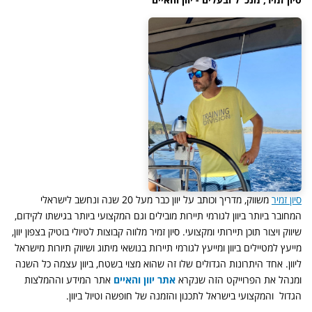
סיון זמיר
משווק, מדריך וכותב על יוון כבר מעל 20 שנה ונחשב לישראלי
המחובר ביותר ביוון לגורמי תיירות מובילים וגם המקצועי ביותר בגישתו לקידום,
שיווק ויצור תוכן תיירותי ומקצועי. סיון זמיר מלווה קבוצות לטיולי בוטיק בצפון יוון,
מייעץ למטיילים ביוון ומייעץ לגורמי תיירות בנושאי מיתוג ושיווק תיורות מישראל
ליוון. אחד היתרונות הגדולים שלו זה שהוא מצוי בשטח, ביוון עצמה כל השנה
ומנהל את הפרוייקט הזה שנקרא
אתר יוון והאיים
אתר המידע וההמלצות
הגדול והמקצועי בישראל לתכנון והזמנה של חופשה וטיול ביוון.