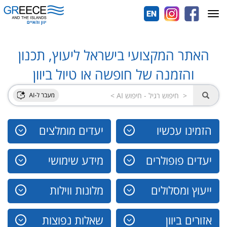
Toggle
navigation
האתר המקצועי בישראל ליעוץ, תכנון
והזמנה של חופשה או טיול ביוון
הזמינו עכשיו
יעדים מומלצים
יעדים פופולרים
מידע שימושי
ייעוץ ומסלולים
מלונות ווילות
אזורים ביוון
שאלות נפוצות