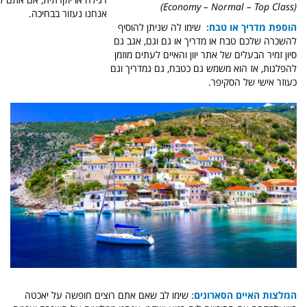
(Economy – Normal – Top Class)
אנחנו נעזור בבחיכה.
הוספת מדריך או טבח:
שימו לה שניתן להוסיף
להשכרה שלכם טבח או מדריך או גם וגם, אגב גם
סיון זמיר הבעלים של אתר יוון והאיים לעתים מוזמן
להפלגות, אז הוא משמש גם כטבח, גם גמדריך וגם
כעוזר אישי של הסקיפר.
המלצות האיים הסארונים
: שימו לב שאם אתם רוצים חופשה על יאכטה