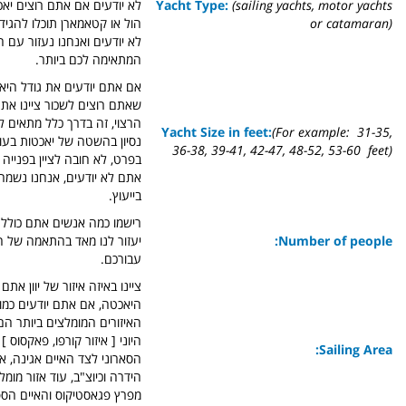
(sailing yachts, motor yachts
Yacht Type:
לא יודעים אם אתם רוצים יאכ
or catamaran)
הול או קטאמארן תוכלו להגיד
לא יודעים ואנחנו נעזור עם 
המתאימה לכם ביותר.
אם אתם יודעים את גודל היא
שאתם רוצים לשכור ציינו את 
הרצוי, זה בדרך כלל מתאים ל
Yacht Size in feet:
(For example: 31-35,
נסיון בהשטה של יאכטות בעולם
36-38, 39-41, 42-47, 48-52, 53-60 feet)
בפרט, לא חובה לציין בפנייה
אתם לא יודעים, אנחנו נשמח 
בייעוץ.
רישמו כמה אנשים אתם כולל ג
Number of people:
יעזור לנו מאד בהתאמה של 
עבורכם.
ציינו באיזה איזור של יוון אתם
היאכטה, אם אתם יודעים כמוב
האיזורים המומלצים ביותר הם
היוני [ איזור קורפו, פאקסוס 
Sailing Area:
הסארוני לצד האיים אגינה, אג
הידרה וכיוצ"ב, עוד אזור מומל
מפרץ פגאסטיקוס והאיים הספ