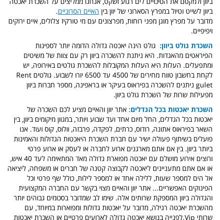
ביוון ולמקסם את הסיכויים לים רגוע ושקט, אנחנו ממליצים על השכרת יאכטה
ביוון לשייט וטיול במפרץ הסארוני של יוון בין
האיים הסרוניים
.
מדובר על מפרץ מוגן מפני רוחות, מפרצונים עם מי טורקיז צלולים, איים ירוקים
ויפיפיים.
השכרת גולט ביוון:
גולט הינה יאכטה גדולה הדומה יותר לספינות
הפיראטים מהאגדות. היא ניתנת להשכרה ביוון רק עם צוות של משיטים
ומתפעלים. העלות היא העלות המקובלות להשכרת גולטים באירופה, יש
לקחת בחשבון טווח מחירים של 4500 עד 6500 יורו לשבוע. גולטים
Rent
gulet
ניתנים להשכרה בפיראוס בעיקר או בראפינה, מספר חברות ביוון
מפעילות שרות של השכרת גולט ביוון.
השכרת יאכטות בכל הגדלים
: אתר יוון והאיים מציע לכם השכרה של
יאכטות בכל הגדלים, החל מיום אחד ועד שבוע ויותר, במגוון מיקומים ביוון, בין
השאר בפיראוס אתונה, רודוס, כרתים, לפקדה, פרבזה, וולוס, קוס ועוד. אנו
פועלים בשיתוף פעולה ישיר עם חברת השכרת היאכטות הגדולות והאמינות
ביותר ביוון. בין אם אתם מארגנים ארוע לחברה או לעסק או ארוע פרטי
ורוצים אירוע מושלם עם יאכטה מפוארת גדולה מאד המתאימה לעד 40 איש,
או אם אתם מתעניינים ליאכטה לקבוצה קטנה של חברים או משפחה, ליציאה
אל הים למספר שעות, ללילה אחד או למספר לילות, כולל שף פרטי וכל
הפינוקים האפשריים... אתר יוון והאיים מצוי בקשר עם החברה המקצועית
והגדולה ביוון המספקת שרותים אלה. שימו לב שמדובר בסכומים גבוהים יותר
מהשכרת יאכטה רגילה, מדובר על יאכטות גדולות ומפוארות במיוחד, עם
שרותי Vip.לפנייה בנושא יאכטה גדולה לארועים פרטיים או השכרת יאכטות