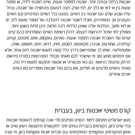
יאכטות ברמה גבוהה יותר.
יאכטה למספר שעות, שייט רומנטי לילה, או מספר
שעות בין אי לאי או בלב ים, למי שרק רוצה לטעום מהחווייה של יאכטה, וגדול
עליו שבוע שלם עם יאכטה בין האיים. כמעט בכל האיים המרכזיים וגם האיים
הקטנים אך המתויירים, תוכלו לשכור יאכטה להפלגה של מספר שעות ללב ים
או לאי סמוך, הפלגות אלה שאינן כוללות לינה מלאה הינן זולות באופן יחסי,
ומומלץ למי שיכול להרשות לעצמו. להלן רשימת האיים המומלצים בהם קיים
שרות של השכרת יאכטה למספר שעות: פארוס, נאקסוס, איוס, סיפנוס, קורפו,
קפלוניה, אמורגוס, אגינה, סקיאטוס, לסבוס, סימי, לרוס, חיוס, תאסוס, אוויה,
אסטיפלאה. שימו לב שמפיראוס בדרך כלל קשה למצוא יאכטה ליום אחד, אלא
אם תחפשו ממש טוב מי שישכיר לכם מאחד מנמלי המפרשיות במזרח פיראוס,
הרחק מהנמל הראשי. גם באי סנטוריני או אנאפי תתקשו למצוא דיל כזה,
מאחר והאיים סלעיים או חוליים, ואין בהם נמל יאכטות מוסדרים כמו באיים
יווניים אחרים.
קורס משיטי יאכטות ביוון, בעברית
מגוון ישראלים מתחום לימוד השייט מפיקים מדי שנה קורסים להשטת יאכטות
וכלי שייט ביוון, הקורסים בעברית נוחים יותר לתקשורת ולהוצאת רשיון שייט או
אימון מהקורסים המקומיים המתקיימים עם חברות יווניות ומקומיות ביוון, מי שנח