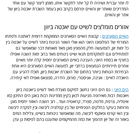
לו יותר עברית ושיהיה לו קל יותר לתקשר איתו, מוזמן ליצור קשר עם אחד
המדריכים שאתר יוון והאיים יפרסם בקרוב כאן בעמוד השכרת יאכטה ביוון של
אתר יוון והאיים.
אזורים מומלצים לשייט עם יאכטה ביוון
האיים הסארונים
:
קבוצת האיים הסארונים הממוקמת דרומית לאתונה ולפתחו
המזרחי של הפלופונז היווני הוא אולי האזור הנינוח ביותר לשייט על יאכטה בין
כל ימות יוון, לצמעשה חלק מהמפץ מוגן מאד מאוחות דבר שמאפשר גם
למתחילים וגם למתקדמים תנאי שייט נינוחים מאד ברוב ימות השנה ואפילו
בחורף או בסתיו היווני, העגינה באיים הסארונים יחסית קלה יותר מאיים
אחרים תיירותיים הנמצאים ברחבי יוון, למעשה האיים הסארונים היא אחת
הבחירות הנוחות ביותר בתחום של השכרת יאכטות ביוון, תוכלו להגיע עם
היאכלה לאיים : אגינה, אגיסטרי, פורוס, הידרה, ספצאס ואפילו לאי קיתירה.
הים היוני
:
גם הים היוני נחשב למיקום מוצלח מאד לשייט ביאכטה ביוון
ויאכטות רבות מאירופה מגיעות לכאן בקיץ ממדינות רבות באגן הים התיכון כמו
איטליה, צרפת, מלטה, ספרד, קרואטיה ועוד.. רוב השנה האזור יחסית מוגן
מרוחות בעיקר בחלקים הפנימיים של בין קפלוניה ליבשה ובין לפקדה ליבשה
ובין האי קורפו ופאקסי ליבשה, מה שמאפשר נינוחות בשייט, צלילות המים
באזור זה של יוון תהפוך את כמה מהמיקומים שתעגנו בהם לפיסות גן עדן.