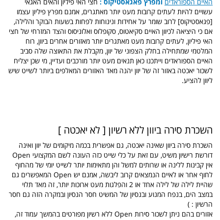
האיים הספוראדים
ומפרץ פאגאסטיקוס :
חצי האי פיליון והאים האגאי
עשויים להיות לעתים קרובות מעט יותר מאתגרים, אמנם מפרץ פיליון עצמו
[פגאסטיקוס] לרוב שומר על אחידות ונינוחות לפחות בשעות הבוקר והלילה,
אם כי היציאה לכיוון האיים סקיאטוס, סקופלוס ואלוניסוס והצד המזרחי של חצי
האי פיליון, לעתים קרובות מעט מאתגרים יותר מאזורים אחרים ביוון, רוח
המלטמי שמתחילה בחלק הצפוני של יוון, מקבלת את התאוצה שלה סביב
האיים הספוראדים וייתכנו כאן תנאים מעט יותר מורכבים ועדיין, מי שכן יצליח
לשכור יאכטה באזור זה של יוון יהנה מאד האזורים המאלפים ביותר לשייט שיש
ליוון להציע.
השכרת סירה ביוון ללא רשיון [ לא יאכטה ]
השכרת סירה ביוון שאינה יאכטה, גם אפשרית בכמה מיקומים של יוון ואינה
דורשת רישיון משיט, עם זאת על כלי שייט כזה העונה לשם המקצועי Open
אין קבינות ללינה או שרותים למשל והן מתאימות יותר לשייט יומי של מהחוף
לחוף אחר או לאיים הנמצאים קרוב ליבשה, אמנם יש Open המאפשרים גם
שהיית לילה של לילה אחד או 2 והפלגות מעט ארוכות יותר, זה מאד תלוי
במצב הים, בנפח המנוע ובנסיון של המשיט חסר הנסיון ובמקרה הזה גם חסר
הרשיון : )
אזורים בהם ניתן לשכור סירות Open ללא רשיון מפורטים בהמשך עמוד זה,