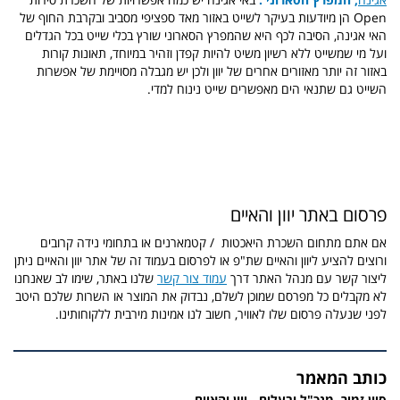
Open הן מיודעות בעיקר לשייט באזור מאד ספציפי מסביב ובקרבת החוף של
האי אגינה, הסיבה לכף היא שהמפרץ הסארוני שורץ בכלי שייט בכל הגדלים
ועל מי שמשייט ללא רשיון משיט להיות קפדן וזהיר במיוחד, תאונות קורות
באזור זה יותר מאזורים אחרים של יוון ולכן יש מגבלה מסויימת של אפשרות
השייט גם שתנאי הים מאפשרים שייט נינוח למדי.
פרסום באתר יוון והאיים
אם אתם מתחום השכרת היאכטות / קטמארנים או בתחומי נידה קרובים
ורוצים להציע ליוון והאיים שת"פ או לפרסום בעמוד זה של אתר יוון והאיים ניתן
ליצור קשר עם מנהל האתר דרך
עמוד צור קשר
שלנו באתר, שימו לב שאנחנו
לא מקבלים כל מפרסם שמוכן לשלם, נבדוק את המוצר או השרות שלכם היטב
לפני שנעלה פרסום שלו לאוויר, חשוב לנו אמינות מירבית ללקוחותינו.
כותב המאמר
סיון זמיר, מנכ"ל ובעלים - יוון והאיים