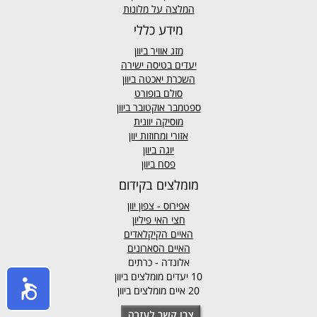
המלצה על מלונות
מידע כללי
מזג אוויר
ביוון
יעדים בטיסה ישירה
השכרת יאכטה ביוון
סולם בופורט
ספטמבר אוקטובר ביוון
מוסיקה יוונית
אזורי ומחוזות יוון
יוגה ביוון
פסח ביוון
מומלצים בקידום
אפירוס
- צפון יוון
חצי האי פיליון
האיים הקיקלאדים
האיים הסארונים
אלונדה - כרתים
10 יעדים מומלצים ביוון
20 איים מומלצים ביוון