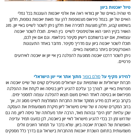
טיול יאכטות ביוון
מי שהיה באיים של יוון בוודאי ראה את אלפי יאכטות העוגנות בכל נמלי
האיים של יוון. בנמל פיראוס מצטופפות להן עוד מאות יאכטות נוספות, חלקן
בשימוש קבוע, חלקן מוצעות למכירה ואת חלקן ניתן לשכור לשייט באיי יוון. מזג
האוויר בקיץ היווני הוא אולטימטיבי לשייט בין האיים. תוכלו לשכור יאכטה
עצמאית, אם יש ברשותכם רישיון סקיפר בינלאומי. וגם אם אין לכם,
תוכלו לשכור יאכטה ביוון עם מדריך סקיפר. מדובר באחד התענוגות
האטרקטיבים ביותר בחופשה באיים.
ניתן לשכור דרכנו יאכטה ממונעת להפלגה בין איי יוון או יאכטה לאירועים
פרטיים.
למידע מקיף על
סולם בופור
מתוך אתר איי יוון הישראלי
חברות ישראליות או שותפויות עם ישראלים מפעילים קווים של שייט יאכטה או
מפרשית באיי יוון. לצורך כך עליכם להגיע ליוון בטיסה ואו לקחת את ההפלגה
מפיראוס או בטיסה לאחד האיים משם תצאו להפלגה עצמה למספר ימים.
בקרוב נביא לכם מידע ממוקד אודות החברות המומלצות לשייט מסוג זה, אך
ברוב המקרים שיטה זו של שייט מישראל ליוון מיקרת משמעותית את העסקה
שכן עלויות "זמן הים" גבוהות מאד, הרבה יותר מעלותה של טיסה ליוון, מה גם
שדרוש זמן רב בכדי להגיע מישראל לאיי יוון ביאכטה, לכן כמעט תמיד עדיפה
האפשרות של השכרת יאכטה ביוון. שלא נדבר על תמחור היוונים זולים
משמעותית בתחום השכרת יאכטות מהחברות בישראל וגם בדרך כלל מספקים