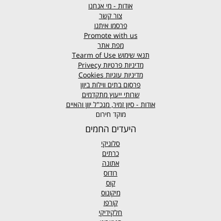
אודות - מי אנחנו
צור קשר
פרסמו איתנו
Promote with us
מפת אתר
תנאי שימוש
Tearm of Use
מדיניות פרטיות
Privecy
מדיניות עוגיות
Cookies
פרסום בתים ווילות ביוון
שרותי ייעוץ מתקדמים
אודות - סיון זמיר, מנכ"ל יוון והאיים
מוקד חירום
היעדים החמים
סלוניקי
כרתים
אתונה
רודוס
קוס
מיקונוס
קורפו
חלקידיקי