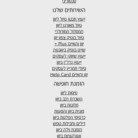
סנטוריני
השירותים שלנו
ייעוץ תכנון טיול ליוון
טיול מאורגן ליוון
המסלול המודולרי
טיול בוטיק צפון יוון
יוון והאיים
Plus +
שייט בוטיק ביאכטה
ייעוץ שיווקי לעסקים
ייעוץ נדל"ן ביוון
טיולי תמריץ לעסקים
יוון והאיים Help Card
הזמנת חופשה
טיסות ליוון
השכרת רכב ביוון
מלונות ביוון
מונית ביוון
והסעות
כרטיסי הפלגות ביוון
דילים וחבילות נופש
הזמנת וילה ביוון
אטרקציות ביוון