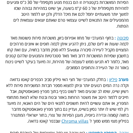
הסירות המושכרות בקטגוריה זו הם בנפח מנוע מקסימלי של 30 כ"ס ומגיעים
למהירות מקסימלית של כ 60 ק"מ בשעה, אך שיוט במהירות גבוהה שכזו
למשך יותר משעתיים יחסל לכם את מיכל הדלק ולכן יש ללמוד היטב
מהמפעילים את התנאים לשייט עצמאי טרם שאתם יוצאים עצמאית לים
הפתוח.
סיבוטה
:
בחוף המערבי של מחוז אפירוס ביוון, מושכרות סירות פשוטות מאד
לכמה שעות או ליום שלם, ניתן להגיע איתן לכמה חופים או איונים מרהיבים
המצויים מקביל לעיירה סיבורה Sivota ללא ספק מדובר בחוויה, עם זאת קחו
בחשבון שסירות המושכרות לרוב מאד מאד סטנדטיות והמנועים שלהם קטנים
מאד, כלומר לא תגיעו ממש לעוצמה של מהירות, זה מיועד בעיקר לשייט נינוח
באזור זה של העיירה והחופים הסמוכים.
מערב
פיליון
:
בחלק המערבי של חצי האי פיליון סביב הכפרים קאטו גדזאה
וקלה נרה המים רגועים יותר וניתן למצוא מספר חברות המשכירות סירות ללא
רשיון שייט, שימו לב שנעים מאד לשוט בכיף בתוך מפרץ פאגאסטיקוס, אבל
חייבים ללמוד היטב את משטר הרוחות באזור ובטח ובטח שלא לצאת מתחומי
המפרץ, אז אתם עשויים להיות חשופים לתנאי הים של הים האגאי, זה מיועד
רק למי שיש לו יותר נסיון בשייט, ועדיין גם בתוך מפרץ פאגאסטיקוס מדובר
בחווה קסומה ונדירה ביופיה, מעגן הסירות של צורי, בחור ישראלי המתגורר
בפיליון מצוי ממש סמוך ל
Chroma villas
שבכפר קאטו גדזאה.
אגינה
, המפרץ הסארוני :
באי אגינה יש כמה אפשרויות של השכרת סירות