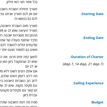
בכל איזור חצי האי פיליון.
תאריך תחילת השכרת היאכטה
Starting Date:
אם אין לכם תאריך אנחנו נוכל
לכם גם בנושא זה
תאריך סיום השכרת היאכטה, 
מהחברות משכירות יאכטה רק
Ending Date:
מלבד שיתופי פעולה של אתר יו
שלעתים יכולים להשכיר לכם
משיט גם למספר מועט יותר ש
Duration of Charter:
למשך כמה ימים תרצו את הי
שימו לב שהמקובל ביוון הוא ש
(7 days 7, 14 days, 21 days)
או 21 יום
אם אתם רוצים לשוט ללא סקיפ
מה דירוג רישיון השיט שלכם,
לרוב רוב השכרות היאכטה ביוו
Sailing Experience:
עם סקיפר מקומי, שימו לב שליו
יש קשר עם סקיפרים מקצועיי
עברית ביוון.
Budget:
ספרו מה רמת היאכטה שתרצו
רגילה או יוקרתית, אם אתם ל