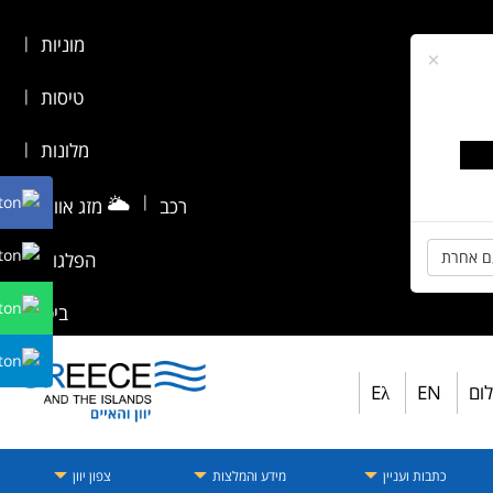
מוניות
|
×
טיסות
|
מלונות
|
🌥️
|
רכב
מזג אוויר
|
ם אחרת
הפלגות
|
ביטוח
לום
EN
Eλ
כתבות ועניין
מידע והמלצות
צפון יוון