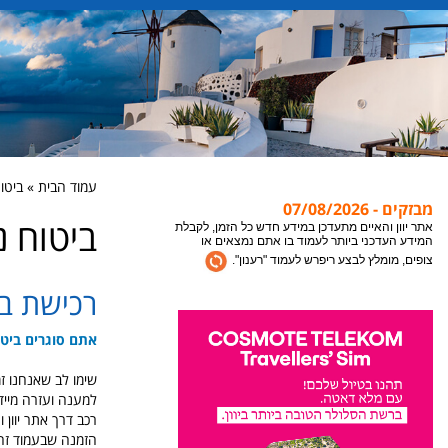
עמוד הבית » ביטוח נ
מבזקים - 07/08/2026
ביטוח נס
אתר יוון והאיים מתעדכן במידע חדש כל הזמן, לקבלת
המידע העדכני ביותר לעמוד בו אתם נמצאים או
צופים, מומלץ לבצע ריפרש לעמוד "רענון".
רכישת ביטוח
צריכים עזרה? המלצה? משהו לא ברור? השאירו
פנייה למחלקת השרות של אתר יוון והאיים, אנחנו
נקח את זה משם עד לחופשה שלכם ביוון.
אתם סוגרים ביטוח נסיעות ליוון 
למענה ועזרה מייד
רכב דרך אתר יוון 
הזמנה שבעמוד זה 