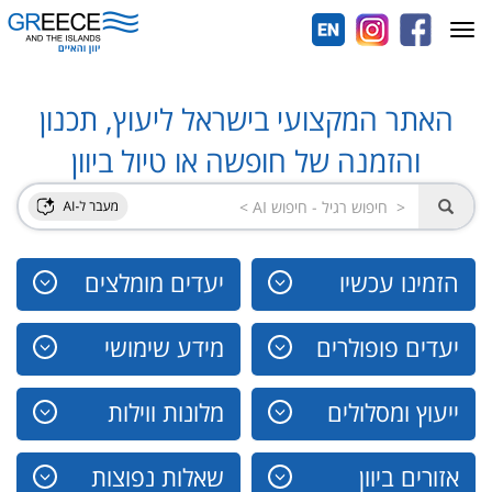
Toggle
navigation
האתר המקצועי בישראל ליעוץ, תכנון
והזמנה של חופשה או טיול ביוון
הזמינו עכשיו
יעדים מומלצים
יעדים פופולרים
מידע שימושי
ייעוץ ומסלולים
מלונות ווילות
אזורים ביוון
שאלות נפוצות