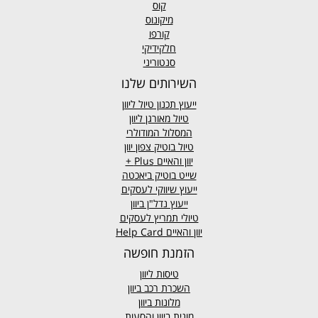
קוס
מיקונוס
קורפו
חלקידיקי
סנטוריני
השירותים שלנו
ייעוץ תכנון טיול ליוון
טיול מאורגן ליוון
המסלול המודולרי
טיול בוטיק צפון יוון
יוון והאיים
Plus +
שייט בוטיק ביאכטה
ייעוץ שיווקי לעסקים
ייעוץ נדל"ן ביוון
טיולי תמריץ לעסקים
יוון והאיים Help Card
הזמנת חופשה
טיסות ליוון
השכרת רכב ביוון
מלונות ביוון
מונית ביוון
והסעות