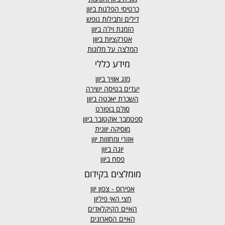
כרטיסי הפלגות ביוון
דילים וחבילות נופש
הזמנת וילה ביוון
אטרקציות ביוון
המלצה על מלונות
מידע כללי
מזג אוויר
ביוון
יעדים בטיסה ישירה
השכרת יאכטה ביוון
סולם בופורט
ספטמבר אוקטובר ביוון
מוסיקה יוונית
אזורי ומחוזות יוון
יוגה ביוון
פסח ביוון
מומלצים בקידום
אפירוס
- צפון יוון
חצי האי פיליון
האיים הקיקלאדים
האיים הסארונים