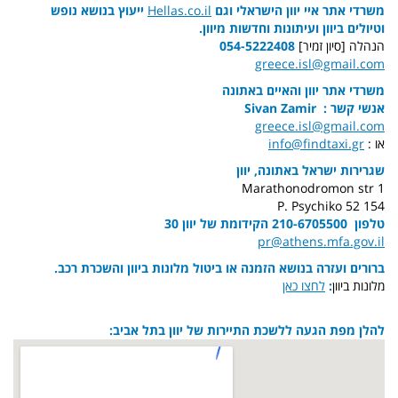
משרדי אתר איי יוון הישראלי וגם
Hellas.co.il
ייעוץ בנושא נופש
וטיולים ביוון ועיתונות וחדשות מיוון.
הנהלה [סיון זמיר]
054-5222408
greece.isl@gmail.com
משרדי אתר יוון והאיים באתונה
אנשי קשר : Sivan Zamir
greece.isl@gmail.com
או :
info@findtaxi.gr
שגרירות ישראל באתונה, יוון
1 Marathonodromon str
154 52 P. Psychiko
טלפון
210-6705500 הקידומת של יוון 30
pr@athens.mfa.gov.il
ברורים ועזרה בנושא הזמנה או ביטול מלונות ביוון והשכרת רכב.
מלונות ביוון
:
לחצו כאן
להלן מפת הגעה ללשכת התיירות של יוון בתל אביב: