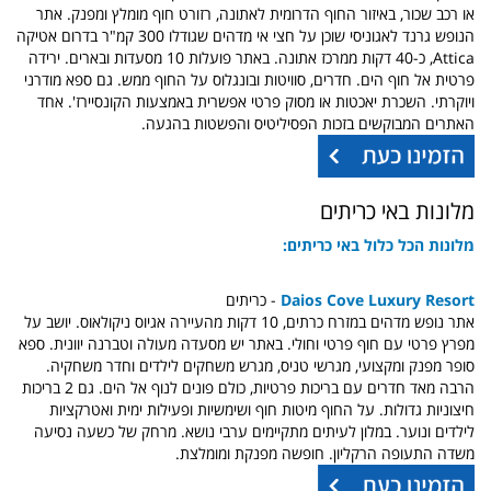
או רכב שכור, באיזור החוף הדרומית לאתונה, רזורט חוף מומלץ ומפנק. אתר
הנופש גרנד לאגוניסי שוכן על חצי אי מדהים שגודלו 300 קמ"ר בדרום אטיקה
Attica, כ-40 דקות ממרכז אתונה. באתר פועלות 10 מסעדות ובארים. ירידה
פרטית אל חוף הים. חדרים, סוויטות ובונגלוס על החוף ממש. גם ספא מודרני
ויוקרתי. השכרת יאכטות או מסוק פרטי אפשרית באמצעות הקונסיירז'. אחד
האתרים המבוקשים בזכות הפסיליטיס והפשטות בהגעה.
מלונות באי כריתים
מלונות הכל כלול באי כריתים:
Daios Cove Luxury Resort
- כריתים
אתר נופש מדהים במזרח כרתים, 10 דקות מהעיירה אגיוס ניקולאוס. יושב על
מפרץ פרטי עם חוף פרטי וחולי. באתר יש מסעדה מעולה וטברנה יוונית. ספא
סופר מפנק ומקצועי, מגרשי טניס, מגרש משחקים לילדים וחדר משחקיה.
הרבה מאד חדרים עם בריכות פרטיות, כולם פונים לנוף אל הים. גם 2 בריכות
חיצוניות גדולות. על החוף מיטות חוף ושימשיות ופעילות ימית ואטרקציות
לילדים ונוער. במלון לעיתים מתקיימים ערבי נושא. מרחק של כשעה נסיעה
משדה התעופה הרקליון. חופשה מפנקת ומומלצת.