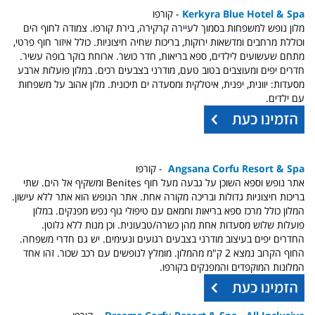
Kerkyra Blue Hotel & Spa
- קורפו
מלון נופש למשפחות בסמוך לעיירה קרקירה, בירת קורפו. צמודה לחוף הים
וכוללת מרחבים ומדשאות ירוקות, בריכות שחיה חיצוניות. כולל איזור חוף פרטי,
מתחם שעשועים לילדים, ספא בריאות, חדר כושר. ארוחת בוקר בופה עשיר.
חדרים יפים ומעוצבים בטוב טעם, מודרני בצבעים רכים. במלון פועלות ארבע
מסעדות: יוונית, יפנית, איטלקית ומסעדה ים תיכונית. מלון אהוב על משפחות
עם ילדים.
Angsana Corfu Resort & Spa
- קורפו
אתר נופש וספא השוכן על גבעה מעל חוף Benites ומשקיף אל הים. שתי
בריכות חיצוניות גדולות ובריכה מקורה אחת. אתר הנופש הוא אתר ללא עישון.
המלון כולל מרכז ספא בריאות וחמאם עם טיפולי גוף נפש מפנקים. במלון
פועלות שלוש מסעדות אחת מהן כשרה/טבעונית. וכן מנות ללא גלוטן.
החדרים יפים בעיצוב מודרני בצבעים רגועים ונעימים. יש גם חדרי משפחה.
החוף הקרוב נמצא 2 ק"מ מהמלון. מומלץ לנופשים עם רכב שכור. זהו אחד
המלונות המוקפדים והמפנקים בקורפו.