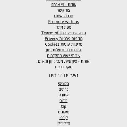
אודות - מי אנחנו
צור קשר
פרסמו איתנו
Promote with us
מפת אתר
תנאי שימוש
Tearm of Use
מדיניות פרטיות
Privecy
מדיניות עוגיות
Cookies
פרסום בתים ווילות ביוון
שרותי ייעוץ מתקדמים
אודות - סיון זמיר, מנכ"ל יוון והאיים
מוקד חירום
היעדים החמים
סלוניקי
כרתים
אתונה
רודוס
קוס
מיקונוס
קורפו
חלקידיקי