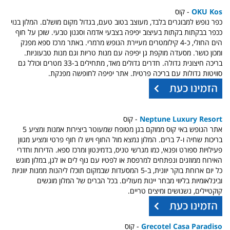
OKU Kos
- קוס
כפר נופש למבוגרים בלבד, מעוצב בטוב טעם, בגדול מקום מושלם. המלון בנוי
ככפר בבקתות בקתות בעיצוב יפיפה בצבעי אדמה וסגנון טבעי. שוכן על חוף
הים החולי, כ-4 קילומטרים מעיירת הנופש מרמרי. באתר מרכז ספא מפנק
ומכון כושר. מסעדה מוקפת גן יפיפה עם מנות טריות וגם מנות טבעוניות.
בריכה חיצונית גדולה. חדרים גדולים מאד, מתחילים ב-33 מטרים וכולל גם
סוויטות גדולות עם בריכה פרטית. אתר יפיפה לחופשה מפנקת.
Neptune Luxury Resort
- קוס
אתר הנופש באי קוס ממוקם בגן מטופח שמעוטר ביצירות אמנות ומציע 5
בריכות שחיה ו-7 ברים. המלון נמצא מול החוף ויש לו חוף פרטי ומציע מגוון
פעילויות ספורט ופנאי, כמו מגרשי טניס, בדמינטון ומרכז ספא. הדירות וחדרי
האירוח ממוזגים ונפתחים למרפסת או לפטיו עם נוף לים או לגן, במלון מוגש
כל יום ארוחת בוקר יוונית, ב-5 המסעדות שבמקום תוכלו ליהנות ממנות יווניות
ובינלאומיות בליווי מבחר יינות מעולים. בכל הברים של המלון מוגשים
קוקטיילים, נשנושים ומיצים טריים.
Grecotel Casa Paradiso
- קוס