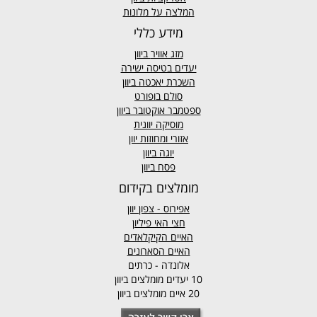
המלצה על מלונות
מידע כללי
מזג אוויר
ביוון
יעדים בטיסה ישירה
השכרת יאכטה ביוון
סולם בופורט
ספטמבר אוקטובר ביוון
מוסיקה יוונית
אזורי ומחוזות יוון
יוגה ביוון
פסח ביוון
מומלצים בקידום
אפירוס
- צפון יוון
חצי האי פיליון
האיים הקיקלאדים
האיים הסארונים
אלונדה - כרתים
10 יעדים מומלצים ביוון
20 איים מומלצים ביוון