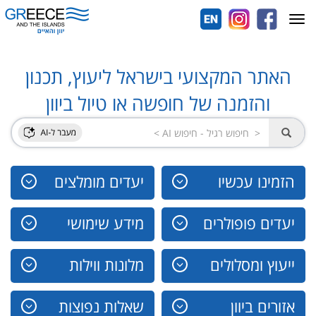
Toggle
navigation
האתר המקצועי בישראל ליעוץ, תכנון
והזמנה של חופשה או טיול ביוון
הזמינו עכשיו
יעדים מומלצים
יעדים פופולרים
מידע שימושי
ייעוץ ומסלולים
מלונות ווילות
אזורים ביוון
שאלות נפוצות