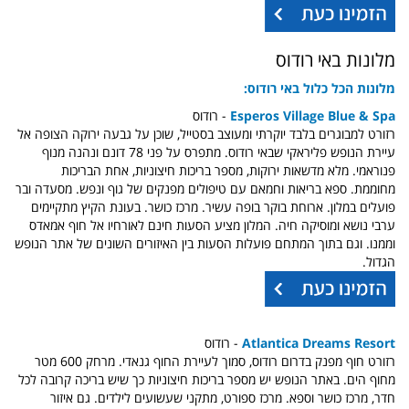
מלונות באי רודוס
מלונות
הכל כלול באי רודוס:
Esperos Village Blue & Spa
- רודוס
רזורט למבוגרים בלבד יוקרתי ומעוצב בסטייל, שוכן על גבעה ירוקה הצופה אל
עיירת הנופש פליראקי שבאי רודוס. מתפרס על פני 78 דונם ונהנה מנוף
פנוראמי. מלא מדשאות ירוקות, מספר בריכות חיצוניות, אחת הבריכות
מחוממת. ספא בריאות וחמאם עם טיפולים מפנקים של גוף ונפש. מסעדה ובר
פועלים במלון. ארוחת בוקר בופה עשיר. מרכז כושר. בעונת הקיץ מתקיימים
ערבי נושא ומוסיקה חיה. המלון מציע הסעות חינם לאורחיו אל חוף אמאדס
וממנו. וגם בתוך המתחם פועלות הסעות בין האיזורים השונים של אתר הנופש
הגדול.
Atlantica Dreams Resort
- רודוס
רזורט חוף מפנק בדרום רודוס, סמוך לעיירת החוף גנאדי. מרחק 600 מטר
מחוף הים. באתר הנופש יש מספר בריכות חיצוניות כך שיש בריכה קרובה לכל
חדר, מרכז כושר וספא. מרכז ספורט, מתקני שעשועים לילדים. גם איזור