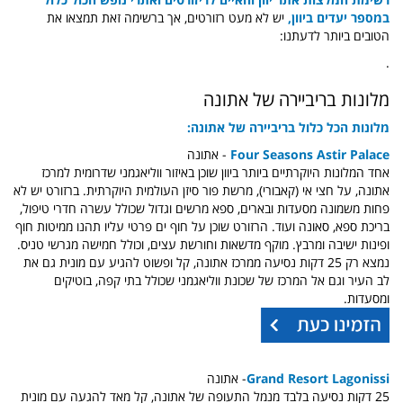
במספר יעדים ביוון,
יש לא מעט רזורטים, אך ברשימה זאת תמצאו את
הטובים ביותר לדעתנו:
.
מלונות בריביירה של אתונה
מלונות הכל כלול בריביירה של אתונה:
Four Seasons Astir Palace
- אתונה
אחד המלונות היוקרתיים ביותר ביוון שוכן באיזור ווליאגמני שדרומית למרכז
אתונה, על חצי אי (קאבורי), מרשת פור סיזן העולמית היוקרתית. ברזורט יש לא
פחות משמונה מסעדות ובארים, ספא מרשים וגדול שכולל עשרה חדרי טיפול,
בריכת ספא, סאונה ועוד. הרזורט שוכן על חוף ים פרטי עליו תהנו ממיטות חוף
ופינות ישיבה ומרבץ. מוקף מדשאות וחורשת עצים, וכולל חמישה מגרשי טניס.
נמצא רק 25 דקות נסיעה ממרכז אתונה, קל ופשוט להגיע עם מונית גם את
לב העיר וגם אל המרכז של שכונת ווליאגמני שכולל בתי קפה, בוטיקים
ומסעדות.
Grand Resort Lagonissi
- אתונה
25 דקות נסיעה בלבד מנמל התעופה של אתונה, קל מאד להגעה עם מונית