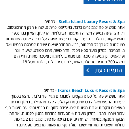
Stella Island Luxury Resort & Spa
- כריתים
אתר נופש יפיפה למבוגרים בלבד, באנליפסי כריתים, שהוא חלק מהרסוניסוס,
רק חצי שעה נסיעה משדה התעופה הבינלאומי הרקליון. המלון בנוי ככפר
נופש אקזוטי, במלדיבים. עם בקתות בעיצוב יפיפה על בריכה ארוכה שנמתחת
כמו לגונה לאורך כל הבקתות, כך שמהחדר יוצאים ישירות לטרסה פרטית ואל
מי הבריכה. במלון פועל ספא מפנק, חדר כושר, מרכז ספורט, שיעורי יוגה
ופילאטיס. וכן מסעדה טובה עם מנות בינלאומיות ומטבח פתוח. חוף הים
נמצא 300 מטרים מהמלון. כאמור, למבוגרים בלבד, כלומר מגיל 18.
Ikaros Beach Luxurt Resort & Spa
- כריתים
אתר נופש יפיפה על ספוט מקסים, למבוגרים מגיל 18 בלבד. נמצא בסמוך
לעיירת הנופש מאליה בכריתים, מרחק הליכה קצר מהטיילת. במלון חדרים
מעוצבים ובקתות אירוח הפונים לים. ירידה לחוף ים פרטי וחולי עם מיטות חוף
עבור אורחי המלון. במלון פועלות 6 מסעדות נהדרות במגוון סגנונות. ארוחת
הבוקר מפנקת במיוחד. יש חדרים עם בריכה פרטית, וכמובן גם 2 בריכות
גדולות חיצוניות. מתחמי ישיבה מול הנוף, מדשאות ומרבצים מפנקים. מדר