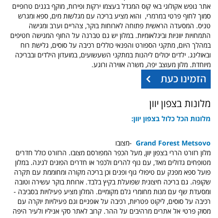
אתר נופש אקולוגי באי קוס המגדל בעצמו ירקות ופירות,
מוקף בגנים טרופיים
סמוך לחוף פרטי במרמרי, והוא מציע בריכה עם מגלשות מים, ספא ומגרש
טניס. המסעדה הראשית פתוחה לארוחות בוקר, צהריים וערב ומגישה
התמחויות יווניות ובינלאומיות. במלון יש גם טברנה על החוף המגישה חטיפים
במהלך היום, מתקני הספורט והפנאי כוללים רכיבה על סוסים, גלישת רוח
ובאולינג. ילדים יכולים ליהנות במתקני השעשועים, במועדון הילדים ובבריכה
מיוחדת. מלון מעוצב יפה, משרה אווירה ורוגע.
מלונות בצפון יוון
מלונות הכל כלול בצפון יוון:
Grand Forest Metsovo
-מצובו
מלון רזורט הררי בצפון יוון, מעל הכפר המפורסם מצובו. הרזורט כולל חדרים
מטופחים גדולים מאד, עם נוף להרים ולכפר או חדרים הפונים לגינה. במלון
פועל ספא מפנק עם טיפולי גוף ופנים וכן בריכה מקורה ומחוממת עם תקרה
שקופה. גם בריכה חיצונית שפועלת בקיץ בלבד. ארוחת בוקר עשירה וטובה
ומסעדת שף עם מנות מחומרי גלם מקומיים. המלון מציע פעילויות בסביבה -
רכיבה על סוסים, ליקוט פטריות, רכיבה על אופניים וגם פעילויות יוקרה עם
מסוק פרטי אל אתרים מרהיבים על ההר. קרוב לאתר סקי אניליו ולעיר היפה