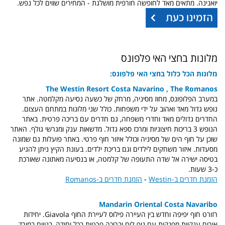
יואנינה. מתאים מאד לחופשה חורפית מושלגת - המחירים שווים לכל נפש.
מלונות בחצי האי פלפונס
מלונות הכל כלול בחצי האי פלפונס:
The Westin Resort Costa Navarino , The Romanos
במערב הפלופונס, מחוז מסיניה, מרחק של כשעה נסיעה מקלמטה. אתר
נופש גדול מאד ואהוב על ידי משפחות. כולל שני מלונות במתחם העצום.
החדרים גדולים מאד וחדרי משפחה, גם חדרים עם בריכה פרטית. באתר
הנופש 3 בריכות חיצוניות ומרכז ספא גדול. מדשאות ענק ומגרשי גולף. האתר
שוכן על חוף הים של מסיניה וכולל איזור חוף פרטי. באתר פועלות גם שמונה
מסעדות. איזור משחקים לילדים וגם בריכת ילדים. בעונת הקיץ ניתן להגיע
בטיסה ישירה אל שדה התעופה של קלמטה, או בנסיעה מאתונה שאורכת
כ-3 שעות.
הזמנת חדרים ב-Westin
-
הזמנת חדרים ב-Romanos
Mandarin Oriental Costa Navaribo
רזורט חוף יפיפה וחדש בין העיירה פילוס לעיירת החוף Giavola. יחידות
אירוח ענקיות מפנקות עם נוף לים ובריכה פרטית בכל יחידה, בנויים במורד