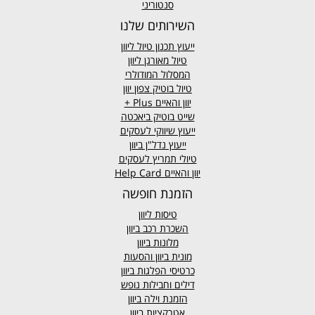
סנטוריני
השירותים שלנו
ייעוץ תכנון טיול ליוון
טיול מאורגן ליוון
המסלול המודולרי
טיול בוטיק צפון יוון
יוון והאיים
Plus +
שייט בוטיק ביאכטה
ייעוץ שיווקי לעסקים
ייעוץ נדל"ן ביוון
טיולי תמריץ לעסקים
יוון והאיים Help Card
הזמנת חופשה
טיסות ליוון
השכרת רכב ביוון
מלונות ביוון
מונית ביוון
והסעות
כרטיסי הפלגות ביוון
דילים וחבילות נופש
הזמנת וילה ביוון
אטרקציות ביוון