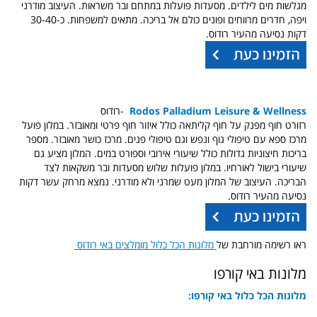
מגלשות מים לילדים. מסעדות פועלות במתחם ובר משראות. העיצוב מודרני
ויפה, חדרים מרווחים ופונים כולם אל בריכה. מתאים למשפחות. כ-30-40
דקות נסיעה מהעיר רודוס.
Rodos Palladium Leisure & Wellness
-רודוס
רזורט חוף מפנק על חוף קליתאה כולל איזור חוף פרטי ומאובזר. במלון פועל
מרכז ספא עם טיפולי גוף ונפש וגם טיפולי פנים. מרכז כושר מאובזר. מספר
בריכות חיצוניות גדולות כולל שיעורי אירובי וספורט במים. המלון מציע גם
שיעורי בישול לאורחיו. במלון פועלות שלוש מסעדות ובר משקאות לצד
הבריכה. העיצוב של המלון מעט שמרני ולא מודרני. נמצא מרחק עשר דקות
נסיעה מהעיר רודוס.
ראו רשימה מורחבת של
מלונות הכל כלול מומלצים באי רודוס
מלונות באי קורפו
מלונות הכל כלול באי קורפו: