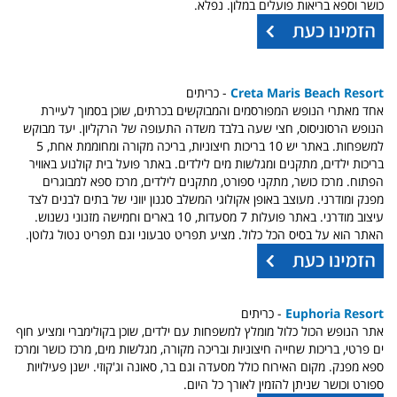
כושר וספא בריאות פועלים במלון. נפלא.
Creta Maris Beach Resort
- כריתים
אחד מאתרי הנופש המפורסמים והמבוקשים בכרתים, שוכן בסמוך לעיירת
הנופש הרסוניסוס, חצי שעה בלבד משדה התעופה של הרקליון. יעד מבוקש
למשפחות. באתר יש 10 בריכות חיצוניות, בריכה מקורה ומחוממת אחת, 5
בריכות ילדים, מתקנים ומגלשות מים לילדים. באתר פועל בית קולנוע באוויר
הפתוח. מרכז כושר, מתקני ספורט, מתקנים לילדים, מרכז ספא למבוגרים
מפנק ומודרני. מעוצב באופן אקולוגי המשלב סגנון יווני של בתים לבנים לצד
עיצוב מודרני. באתר פועלות 7 מסעדות, 10 בארים וחמישה מזנוני נשנוש.
האתר הוא על בסיס הכל כלול. מציע תפריט טבעוני וגם תפריט נטול גלוטן.
Euphoria Resort
- כריתים
אתר הנופש הכול כלול מומלץ למשפחות עם ילדים, שוכן בקולימברי ומציע חוף
ים פרטי, בריכות שחייה חיצוניות ובריכה מקורה, מגלשות מים, מרכז כושר ומרכז
ספא מפנק. מקום האירוח כולל מסעדה וגם בר, סאונה וג'קוזי.
ישנן פעילויות
ספורט וכושר שניתן להזמין לאורך כל היום.