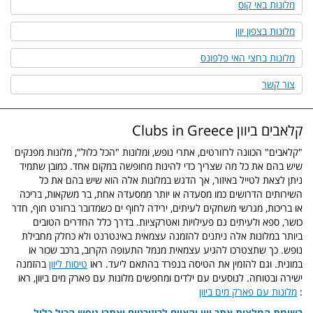
מלונות באי קוס
מלונות בצפון יוון
מלונות בחצי האי פלפונס
צור קשר
קלאבים ביוון Clubs in Greece
"קלאבים" הכוונה לרזורטים, אתרי נופש, ומלונות "הכל כלול", מלונות מפנקים
שיש בהם את כל מה שצריך כדי להינות מחופשה במקום אחד. כמובן שתמיד
ניתן לצאת לטייל באיזור, אך הדגש במלונות אלה הוא שיש בהם את כל
השירותים הדרושים כמו מסעדה או יותר ממסעדה אחת, בר משקאות, בריכה
או בריכות, מגרשי משחקים לעיתים, ירידה לחוף ים כשמדובר ברזורט חוף, חדר
כושר, ספא ולעיתים גם פעילויות ואטרקציות. בדרך כלל החדרים הטובים
ביותר במלונות אלה ניתנים להזמנה עצמאית באינטרנט ולא כחלק מחבילת
נופש. כך שתצטרכו להגיע עצמאית מנמל התעופה הקרוב, ברכב שכור או
במונית. וגם להזמין את הטיסה בנפרד בהתאם ליעד. ראו
טיסות ליוון
בהזמנה
ישירה ובטוחה. לנוסעים עם ילדים ומחפשים מלונות עם פארק מים ביוון, ראו
:
מלונות עם פארק מים ביוון
רשימת המלצות אתר יוון והאיים לריזורטים ואתרי נופש הכול כלול