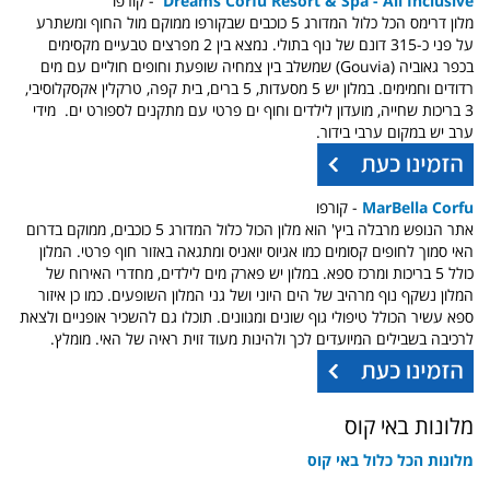
Dreams Corfu Resort & Spa - All Inclusive
- קורפו
מלון דרימס הכל כלול המדורג 5 כוכבים שבקורפו ממוקם מול החוף ומשתרע
על פני כ-315 דונם של נוף בתולי. נמצא בין 2 מפרצים טבעיים מקסימים
בכפר גאוביה (Gouvia) שמשלב בין צמחיה שופעת וחופים חוליים עם מים
רדודים וחמימים. במלון יש 5 מסעדות, 5 ברים, בית קפה, טרקלין אקסקלוסיבי,
3 בריכות שחייה, מועדון לילדים וחוף ים פרטי עם מתקנים לספורט ים. מידי
ערב יש במקום ערבי בידור.
MarBella Corfu
- קורפו
אתר הנופש מרבלה ביץ' הוא מלון הכול כלול המדורג 5 כוכבים, ממוקם בדרום
האי סמוך לחופים קסומים כמו אגיוס יואניס ומתגאה באזור חוף פרטי. המלון
כולל 5 בריכות ומרכז ספא. במלון יש פארק מים לילדים, מחדרי האירוח של
המלון נשקף נוף מרהיב של הים היוני ושל גני המלון השופעים. כמו כן איזור
ספא עשיר הכולל טיפולי גוף שונים ומגוונים. תוכלו גם להשכיר אופניים ולצאת
לרכיבה בשבילים המיועדים לכך ולהינות מעוד זוית ראיה של האי. מומלץ.
מלונות באי קוס
מלונות הכל כלול באי קוס