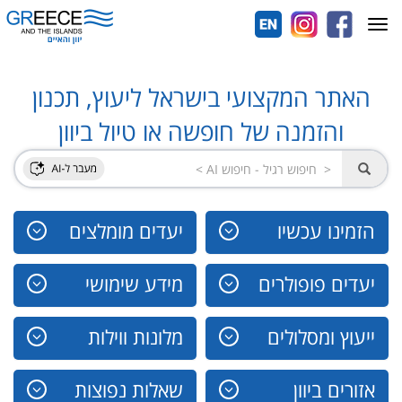
Toggle
navigation
האתר המקצועי בישראל ליעוץ, תכנון
והזמנה של חופשה או טיול ביוון
הזמינו עכשיו
יעדים מומלצים
יעדים פופולרים
מידע שימושי
ייעוץ ומסלולים
מלונות ווילות
אזורים ביוון
שאלות נפוצות