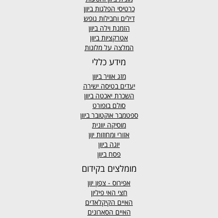
כרטיסי הפלגות ביוון
דילים וחבילות נופש
הזמנת וילה ביוון
אטרקציות ביוון
המלצה על מלונות
מידע כללי
מזג אוויר
ביוון
יעדים בטיסה ישירה
השכרת יאכטה ביוון
סולם בופורט
ספטמבר אוקטובר ביוון
מוסיקה יוונית
אזורי ומחוזות יוון
יוגה ביוון
פסח ביוון
מומלצים בקידום
אפירוס
- צפון יוון
חצי האי פיליון
האיים הקיקלאדים
האיים הסארונים