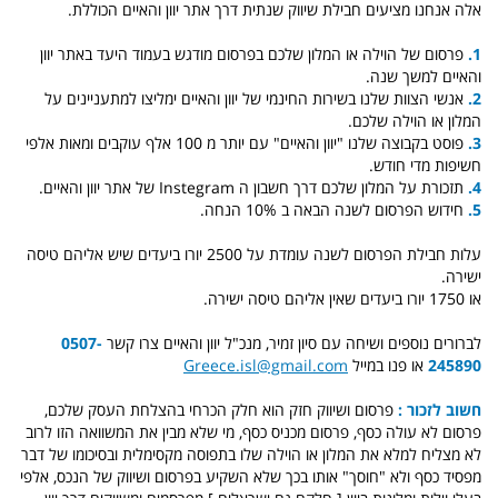
אלה אנחנו מציעים חבילת שיווק שנתית דרך אתר יוון והאיים הכוללת.
1.
פרסום של הוילה או המלון שלכם בפרסום מודגש בעמוד היעד באתר יוון
והאיים למשך שנה.
2.
אנשי הצוות שלנו בשירות החינמי של יוון והאיים ימליצו למתעניינים על
המלון או הוילה שלכם.
3.
פוסט בקבוצה שלנו "יוון והאיים" עם יותר מ 100 אלף עוקבים ומאות אלפי
חשיפות מדי חודש.
4.
תזכורת על המלון שלכם דרך חשבון ה Instegram של אתר יוון והאיים.
5.
חידוש הפרסום לשנה הבאה ב 10% הנחה.
עלות חבילת הפרסום לשנה עומדת על 2500 יורו ביעדים שיש אליהם טיסה
ישירה.
או 1750 יורו ביעדים שאין אליהם טיסה ישירה.
לברורים נוספים ושיחה עם סיון זמיר, מנכ"ל יוון והאיים צרו קשר
0507-
245890
או פנו במייל
Greece.isl@gmail.com
חשוב לזכור :
פרסום ושיווק חזק הוא חלק הכרחי בהצלחת העסק שלכם,
פרסום לא עולה כסף, פרסום מכניס כסף, מי שלא מבין את המשוואה הזו לרוב
לא מצליח למלא את המלון או הוילה שלו בתפוסה מקסימלית ובסיכומו של דבר
מפסיד כסף ולא "חוסך" אותו בכך שלא השקיע בפרסום ושיווק של הנכס, אלפי