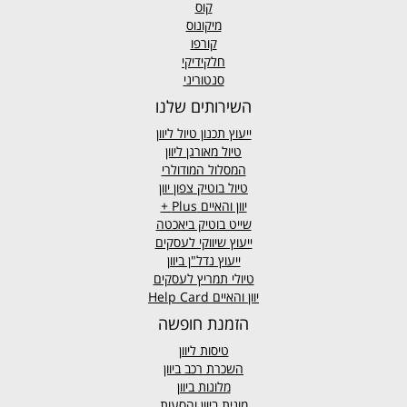
קוס
מיקונוס
קורפו
חלקידיקי
סנטוריני
השירותים שלנו
ייעוץ תכנון טיול ליוון
טיול מאורגן ליוון
המסלול המודולרי
טיול בוטיק צפון יוון
יוון והאיים
Plus +
שייט בוטיק ביאכטה
ייעוץ שיווקי לעסקים
ייעוץ נדל"ן ביוון
טיולי תמריץ לעסקים
יוון והאיים Help Card
הזמנת חופשה
טיסות ליוון
השכרת רכב ביוון
מלונות ביוון
מונית ביוון
והסעות