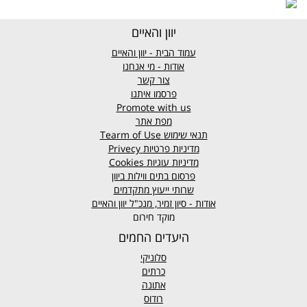
יוון והאיים
עמוד הבית - יוון והאיים
אודות - מי אנחנו
צור קשר
פרסמו איתנו
Promote with us
מפת אתר
תנאי שימוש
Tearm of Use
מדיניות פרטיות
Privecy
מדיניות עוגיות
Cookies
פרסום בתים ווילות ביוון
שרותי ייעוץ מתקדמים
אודות - סיון זמיר, מנכ"ל יוון והאיים
מוקד חירום
היעדים החמים
סלוניקי
כרתים
אתונה
רודוס