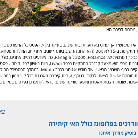
, מתחת לבירת האי
אי רגוע ושלו אך עמוס באירועי תרבות שונים, בעיקר בקיץ. הפסטיבל המפורסם ביו
של Panagia אשר מתקיימת ב-15 לאוגוסט (הוא החג החשוב ביותר ליוונים אחרי חג המולד והפ
Panagia, כמו אירועים דתיים אחרים, כולל מזון וריקודים
 נוסף הוא מצעד קרנבל המתקיים בכפר Livadi, ביום ראשון לפני הצום .
פסטי
הפופולארי מתקיים בסוף השבוע הראשון של חודש אוגוסט בכפר tata
 סוחפת אנשים לצאת ולרקוד. בנוסף, עיריית קיתרה מארגנת בכל קיץ מגוון רחב של
אמנות שונות, הצגות תאטרון ומופעי מוזיקה שונים. כדאי להתעדכן בפרטים במקום ב
ודרכים בפלופונז כולל האי קיתירה
 בוטיק מודרך איתנו