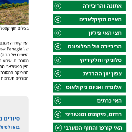
בצילום חוף קפסלי
האי קיתירה אמנם 
השמים של מריה) בכיכר המרכזית של Potamos. פסטיבל 
מסורתיים
.
אירוע תרבות
היין
המוסיקה המסורתית
הכוללים תערוכות 
סיורים מ
בואו לטיול