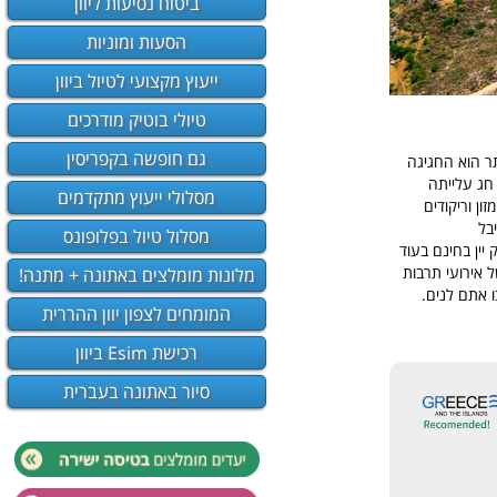
ביטוח נסיעות ליוון
הסעות ומוניות
ייעוץ מקצועי לטיול ביוון
טיולי בוטיק מודרכים
גם חופשה בקפריסין
תר הוא החגיגה
סחא, חג עלייתה
מסלולי ייעוץ מתקדמים
בל
מסלול טיול בפלופונס
Mi. במהלך הפסטיבל מחולק יין בחינם בעוד
 אירועי תרבות
מלונות מומלצים באתונה + מתנה!
ו אתם לנים.
המומחים לצפון יוון ההררית
רכישת Esim ביוון
סיור באתונה בעברית