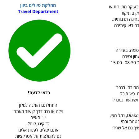
מחלקת טיולים ביוון
נסים בעיקר מתיירות או
Travel Department
קום. מקור
חינה תרבותית.
ה באי קיתירה
סומה. בעיירה
מון וטירה
שנבנתה לפני ימי הביניים. בהגיעכם לחורה מומלץ לבקר במוזיאון המקומי אשר פתוח כול יום בין השעות 08:30- 15:00
ייגים קטן במרחק של 26 קילומטרים מחורה. בכפר
כדאי לדעת!
 כאן תוכלו
מל ושימשה כמגדל
התחלתם הזמנה למלון
וילה או רכב דרך קישור מאתר
הוא כפר יפה נוסף בקיתירה, שוכן צפונית לחורה, כ-20 ק"מ מזרחית לנמל Diakofti, נמל האי,
יוון והאיים
טנות ובתי
לבוקינג.קום?.
ירוק ומים זורמים ושביל הליכה נעים מהכפר מוביל אל מפל Nerida וממשיך גם אל שרידי
אתם יכולים לפנות אלינו
גם להמלצות על אטרקציות