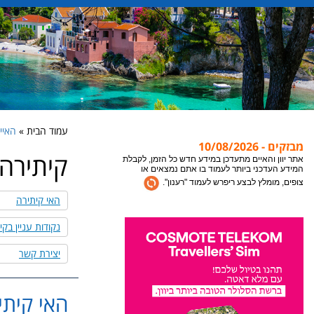
עמוד הבית »
האיים 
מבזקים - 10/08/2026
קיתירה ythira
אתר יוון והאיים מתעדכן במידע חדש כל הזמן, לקבלת
המידע העדכני ביותר לעמוד בו אתם נמצאים או
צופים, מומלץ לבצע ריפרש לעמוד "רענון".
האי קיתירה
צריכים עזרה? המלצה? משהו לא ברור? השאירו
פנייה למחלקת השרות של אתר יוון והאיים, אנחנו
נקודות עניין בקי
נקח את זה משם עד לחופשה שלכם ביוון.
יצירת קשר
האי קיתי