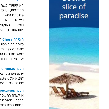
מחקלאות, ועל כן ל
פרנסתם המשני של 
באי שוכנות הרבה 
מושפעת מהתקופה הב
צוות אתר יוון והאי
העיירה Chora
הי
פזורים בתים מסוייד
למעט יום ב' בו המו
יעד מפורסם בחורה,
הכפר Avlemonas
ישנם מפרצים רבים
שמירה. בימינו הפ
הכפר Mylopotamos
או לשדה התעופה ש
תחנות המים הישנו