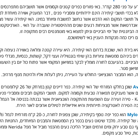
האי קיתירה משתרע על פני 280 קמ"ר. באי פזורים כפרים קטנים וקסומים אשר תושביהם מתפר
א בכדי תושבי קיתירה הינם ידידותיים ומסבירי פנים , דבר המעניק אווירה מיוחדת למ
תושבי המקום הוא הדבש אשר נחשב למשובח ומיוחד במינו. האי קיתירה עשיר מב
אנדרטאות אשר מנציחות רגעים שונים מההיסטוריה שעברה על האי . הארכיטקטור
יזנטית של ימי הביניים וניתן למצוא באי מונומנטים רבים מתקופה זו.
ים ריכז כמה מנקודות העניין באי לשימושכם.
א בירת האי, שוכנת בדרום האי קיתירה. היא עיירה קטנה ומלאה באווירה נעימה וק
ים ביניהם סמטאות ציוריות בהן שיחי בוגנוויליה ועצי דקל, קשתות, כנסיות, מגדלי פע
זיאון סגור.
 הוא המבצר הוונציאני החולש על העיירה, ניתן לעלות אליו ולהינות מנוף מרהיב.
שוכן בחלקו המזרחי של האי קיתירה. כפר ד
 אשר מעניקים תפאורה טבעית וקסומה למקום. תושבי המקום חביבים ומסבירי פנים
למצוא את Kastelo - טירה זעירה עם השפעות מהתקופה הוונציאנית אשר נבנתה בכניסה אל הנ
כה הטירה לאטרקציה תיירותית והיא אידיאלית לטיולים ארוכים לאור הירח.
ל קיתירה. מלבד שיטוט נעים בכפר בין הסמטאות והמבנים המיוחדים, החנויות הק
הקפה.. הכפר מוקף גם טבע 
ת, טיול טבע מקסים.