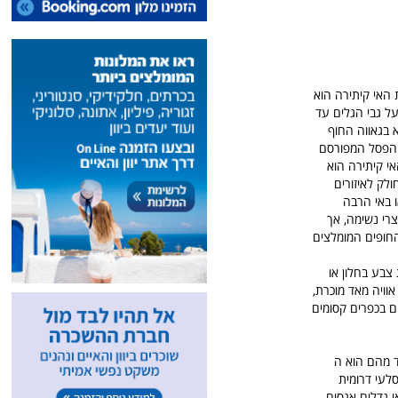
ת האי קיתירה הוא
ל גבי הגלים עד
א בגאווה החוף
 הפסל המפורסם
א במעמקי הים בתחילת המאה ה-20. הנוף של האי קיתירה הוא
ולק לאיזורים
ו באי הרבה
רי נשימה, אך
החופים המומלצים
צבע בחלון או
אוויה מאד מוכרת,
ם בכפרים קסומים
ד מהם הוא ה
סלעי דרומית
י גדלים אגסים