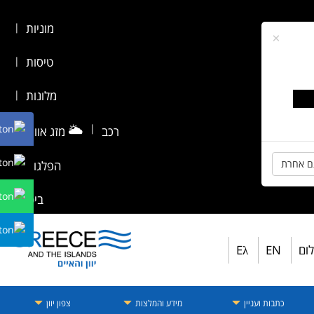
מוניות
|
×
טיסות
|
מלונות
|
🌥️
|
רכב
מזג אוויר
|
ם אחרת
הפלגות
|
ביטוח
לום
EN
Eλ
כתבות ועניין
מידע והמלצות
צפון יוון