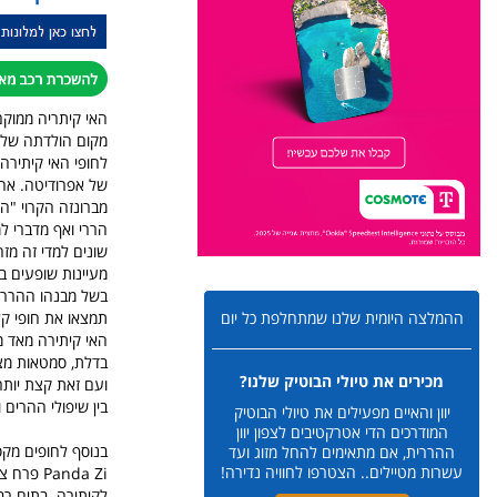
האי קיתריה ממוקם 
מקום הולדתה של א
לחופי האי קיתירה.
של אפרודיטה. אח
הררי ואף מדברי למ
שונים למדי זה מזה
מעיינות שופעים ב
בשל מבנהו ההררי 
תמצאו את חופי קלאדי - Kaladi ואת חוף פירי א
ההמלצה היומית שלנו שמתחלפת כל יום
האי קיתירה מאד מ
בדלת, סמטאות מצוי
מכירים את טיולי הבוטיק שלנו?
ועם זאת קצת יותר
בין שיפולי ההרים 
יוון והאיים מפעילים את טיולי הבוטיק
המודרכים הדי אטרקטיבים לצפון יוון
בנוסף לחופים מקס
ההררית, אם מתאימים להחל מזוג ועד
עשרות מטיילים.. הצטרפו לחוויה נדירה!
anda Zi
לקיתירה. בתים רב