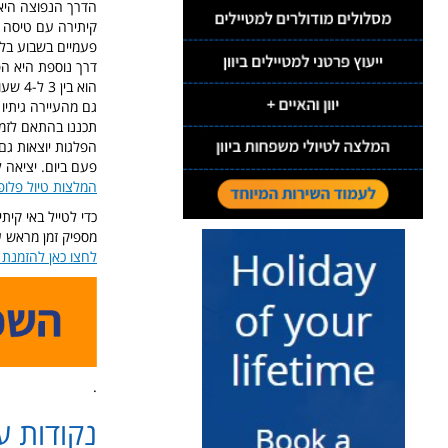
הדרך הנפוצה היא 
קיתירה עם טיסה פ
פעמיים בשבוע בלב
הוא בין 3 ל-4 שעות.
גם מהעיירה גיתיו Gythio בפלופונס יוצאות הפלגות לקיתירה, פעמיים בשבוע בלבד ומשך ההפלגה כשעתיים וחצ
תכננו בהתאם לזמני
פעם ביום. יציאה ל
המלצות טיול פלופ
כדי לטייל באי קית
מספיק זמן מראש על
לחצו כאן להזמנת 
.
נקודות ע