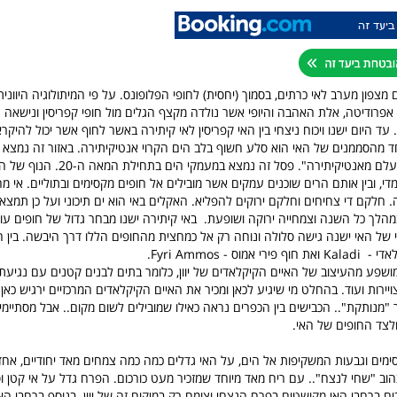
מצפון מערב לאי כרתים, בסמוך (יחסית) לחופי הפלופונס. על פי המיתולוגיה היווני
פרודיטה, אלת האהבה והיופי אשר נולדה מקצף הגלים מול חופי קפריסין ונישאה ע
 עד היום ישנו ויכוח ניצחי בין האי קפריסין לאי קיתירה באשר לחוף אשר יכול להיקר
ד מהסממנים של האי הוא סלע חשוף בלב הים הקרוי אנטיקיתירה. באזור זה נמצא
מברונזה הקרוי "העלם מאנטיקיתירה". פסל זה נמצ
די, ובין אותם הרים שוכנים עמקים אשר מובילים אל חופים מקסימים ובתוליים. אי מח
. חלקם די צחיחים וחלקם ירוקים להפליא. האקלים באי הוא ים תיכוני ועל כן תמצא
מהלך כל השנה וצמחייה ירוקה ושופעת. באי קיתירה ישנו מבחר גדול של חופים עוצ
של האי ישנה גישה סלולה ונוחה רק אל כמחצית מהחופים הללו דרך היבשה. בין 
מוס - Fyri Ammos.
ושפע מהעיצוב של האיים הקיקלאדים של יוון, כלומר בתים לבנים קטנים עם נגיעת 
ירות ועוד. בהחלט מי שיגיע לכאן ומכיר את האיים הקיקלאדים המרכזיים ירגיש כאן 
 "מנותקת".. הכבישים בין הכפרים נראה כאילו שמובילים לשום מקום.. אבל מסתיימי
ולצד החופים של האי.
ימים וגבעות המשקיפות אל הים, על האי גדלים כמה כמה צמחים מאד יחודיים, אח
P פרח צהוב "שחי לנצח".. עם ריח מאד מיוחד שמזכיר מעט כורכום. הפרח גדל על אי קטן ו
ים ברחבי האי מקושטים בפרח הנצחי וצומח רק במיקום זה של יוון. בנוסף ברחבי הא