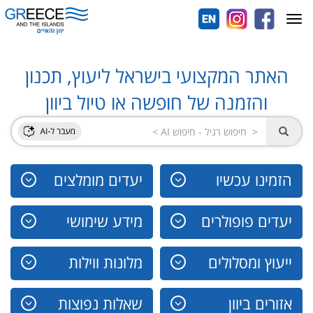
Toggle
navigation
האתר המקצועי בישראל ליעוץ, תכנון
והזמנה של חופשה או טיול ביוון
הזמינו עכשיו
יעדים מומלצים
יעדים פופולרים
מידע שימושי
ייעוץ ומסלולים
מלונות ווילות
אזורים ביוון
שאלות נפוצות