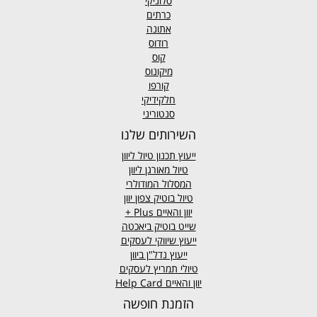
סלוניקי
כרתים
אתונה
רודוס
קוס
מיקונוס
קורפו
חלקידיקי
סנטוריני
השירותים שלנו
ייעוץ תכנון טיול ליוון
טיול מאורגן ליוון
המסלול המודולרי
טיול בוטיק צפון יוון
יוון והאיים
Plus +
שייט בוטיק ביאכטה
ייעוץ שיווקי לעסקים
ייעוץ נדל"ן ביוון
טיולי תמריץ לעסקים
יוון והאיים Help Card
הזמנת חופשה