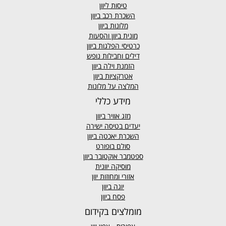
טיסות ליוון
השכרת רכב ביוון
מלונות ביוון
מונית ביוון
והסעות
כרטיסי הפלגות ביוון
דילים וחבילות נופש
הזמנת וילה ביוון
אטרקציות ביוון
המלצה על מלונות
מידע כללי
מזג אוויר
ביוון
יעדים בטיסה ישירה
השכרת יאכטה ביוון
סולם בופורט
ספטמבר אוקטובר ביוון
מוסיקה יוונית
אזורי ומחוזות יוון
יוגה ביוון
פסח ביוון
מומלצים בקידום