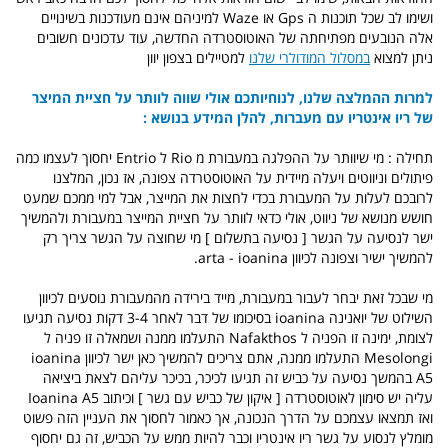
ושימו לב שכל תוכנות ה Gps או Waze למיניהם אינם מעודכנות בשינויים
אלה הנובעים מפתיחתה של האוטוסטרדה החדשה, עוד עדכונים חשובים
ניתן למצוא
במסלול המודולרי שלנו
למטיילים בצפון יוון
למרות ההמלצה שלנו, לנוחיותכם אולי שווה לוותר על חציית המיצר
של ריו אינטריו עם מעברות, להלן המידע בנושא :
תחילה : מי שיוותר על ההפלגה במעבורת מ Rio ל Entrio יחסוך לעצמו כמה
פיתולים וניווטים ויעלה מיידית על האוטוסטרדה צפונה, אז נכון, המלצנו
לרובכם לעלות על המעבורת בכדי לחצות את המייצר, אבל למי ממכם שמעט
חושש מנושא של ניווט, אולי כדאי לוותר על חציית המייצר במעבורת ולהמשיך
ישר לנסיעה על הגשר [ נסיעה בתשלום ] מי שחוצה על הגשר צריך רק
להמשיך ישיר וצפונה לכיוון arta - ioanina.
מי שבכל זאת יבחר לעבור במעבורת, מייד בירידה מהמעבורת נוסעים לכיוון
השילוט של יואנינה ioanina בסיכומו של דבר לאחר 3-4 דקות נסיעה תגיעו
לצומת, ימינה זו הפניה ל Nafakthos התעלמו ממנה ושמאלה זו פניה ל
Mesolongi התעלמו ממנה, אתם צריכים להמשיך כאן ישר לכיוון ioanina
A5 בהמשך נסיעה על כביש זה תגיעו לכיכר, בכיכר עליהם לצאת ביציאה
עליה יש סימון לאוטוסטרדה [ איקון של כביש עם גשר ] וכיתוב Ioanina A5
ואז תמצאו עצמכם על הדרך הנכונה, אך כאמור לחסוך את העניין הזה פשוט
מומלץ לנסוע על גשר ריו אינטריו וכבר להיות ממש על הכביש, זה גם יחסוף