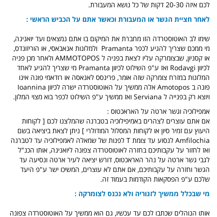
לכם איזה 20-30 דקות של כל נושא המעבורת.
לאחר חציית הגשר או המעבורת וכאשר אתם על הכביש הראשי :
שימו לב האוטוסטרדה הזו מחברת את המיקום בו אתם נמצאים ועד יואנינה,
מי ממכם שצריך להגיע לכפר Pramanta ולמלונות אנאבאסי, או הוריזונדס,
או קסניון, שבצומרקה עליו לצאת בפניה ל AMMOTOPOS ולאחר מכן פניה
לכיוון Rodavgi ואז ע"פ השילוט לכיוון Pramanta מי שצריך להגיע לאחד
המלונות במזרח צומרקה שזה אומר, פרינסס לאנאסה או רודאמי פונה אינו
פונה ב Amotopos אלה ממשיך על האוטוסטרדה ישרה לכיוון Ioannina
ויוצא רק בפנייה ל Serviana ואז ממשיך ע"פ השילוט לכפר בוא מצוי המלון.
אמפילוכיה וגשר ארטה על האראכטוס :
אם אתם עוצרים לצהרים באמיפילוכיה בטברנה שהמלצנו לכם [ לקוחות
היעוץ עם זמיר סיון או לקוחות המסלול המודולרי ] ניתן לצאת ביציאה בשם
Amfilochia לנסוע עד צומת T לפנות של שמאלה לאמפילוכיה עד לטברנה
ואז לחזור על עקבותיכם בחזרה לאוטוסטרדה צפונה ליואנינה, אותו הכנ"ל
לגבי גשר ארטה על נהר האראכטוס, דורש יציאה לעיר ארטה ונסיעה עד
הגשר וחזרה על עקבותיכם, אם אתם לא עוצרים, המשיכו ישר ע"פ היעד
שלכם ע"פ הפסקאות הקודמות בעמוד זה.
מי שבכלל ממשיך לזגוריה ולא נכנס לצומרקה :
אותו הנוהלים שכתבו לכם עד עכשיו, גם הוא ממשיך על האוטוסטרדה צפונה