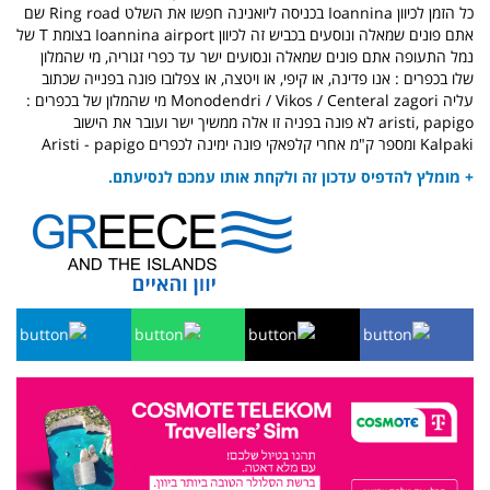
כל הזמן לכיוון Ioannina בכניסה ליואנינה חפשו את השלט Ring road שם
אתם פונים שמאלה ונוסעים בכביש זה לכיוון Ioannina airport בצומת T של
נמל התעופה אתם פונים שמאלה ונסועים ישר עד כפרי זגוריה, מי שהמלון
שלו בכפרים : אנו פדינה, או קיפי, או ויטצה, או צפלובו פונה בפנייה שכתוב
עליה Monodendri / Vikos / Centeral zagori מי שהמלון של בכפרים :
aristi, papigo לא פונה בפניה זו אלה ממשיך ישר ועובר את הישוב
Kalpaki ומספר ק"מ אחרי קלפאקי פונה ימינה לכפרים Aristi - papigo
+ מומלץ להדפיס עדכון זה ולקחת אותו עמכם לנסיעתם.