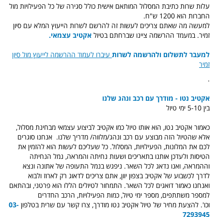
עלות שרות כתיבת המסלול המותאם אישית כולל סגירה של כל הפעילויות מול
החברות הוא 1200 ש"ח.
למעשה מה שאתם צריכים לעשות זה להרשם לשרות הייעוץ המלא עם סיון
זמיר. במעמד ההרשמה ציינו שברחתם בטיול
אקטיב עצמאי.
למעבר לתשלום ולהרשמה לשרות
עיברו לעמוד ההרשמה לייעוץ מול סיון
זמיר
.
אקטיב נטו - מודרך עם רכב ונהג שלנו
בין 5-10 ימי טיול
כאמור אקטיב נטו, הוא אותו טיול כמו אקטיב לביצוע עצמאי מבחינת מסלול,
אלא שהטיול הזה מבוצע עם רכב ונהג/מלווה/ מדריך שלנו. אנחנו סוגרים
לכם את המלונות, הפעילויות, המסלול. כל שעליכם לעשות הוא להזמין את
הטיסות ולעדכן אותנו בתאריכים ושעות נחיתה והמראה, נמל הנחיתה
וההמראה, ואנו נדאג לכל השאר. ניפגש בנמל התעופה של אתונה ונצא
לדרך לכשבוע של אקטיב בצפון יוון, אתם צריכים לדאוג רק לארוז ולבוא
ואנחנו כאמור דואגים לכל השאר. התמחור לטיולים הללו הוא פרטני, ובהתאם
למספר משתתפים, מספר ימי טיול, כמות הפעילויות, הרכב החדרים
וכו'. להצעת מחיר של טיול אקטיב נטו מודרך, צרו קשר עם שרית בטלפון
03-
7293945