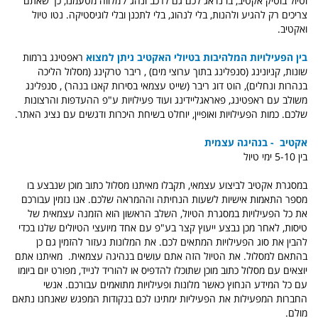
וטיול בוטיק אקטיב, בו נדאג לכם גם לרכב ונהג / מלווה מטעמנו, כך שאתם
צריכים רק להגיע ולהנות, בלי לנהוג, בלי לתכנן ובלי לוגיסטיקה. נטו טיול
ואקטיב.
בין הפעילויות המלהיבות בטיולי האקטיב ניתן למצוא
ראפטינג ברמות
שונות, קניונינג (סנפלינג בתוך ערוצי מים) , ריבר טרקינג (מסלול הליכה
בנהרות ונחלים), הוט דוג ריבר (שייט עצמאי בסירות קאנו בנהר) , סנפלינג
משולב עם ראפטינג, פאראגליידינג ועוד פעילויות ע"פ ההעדפות והרצונות
שלכם. כמות הפעילויות ואופיין, יוחלט בשיחת היכרות ודגשים עם נציג האתר.
אקטיב - בנהיגה עצמית
בין 5-10 ימי טיול
במסגרת אקטיב לביצוע עצמאי, תקבלו מאיתנו מסלול כתוב מוכן שנבצע בו
מספר התאמות אישיות לשעות הנחיתה וההמראה שלכם. אנו נזמין עבורכם
את כל הפעילויות במסגרת הטיול, השלב הראשון הוא הזמנה עצמאית של
טיסות, לאחר מכן נבצע ייעוץ קצר בע"פ עם אחד מיועצי הטיולים שלנו בכדי
להבין את סוג הפעילויות המתאים לכם. את המלונות נעזור להזמין גם כן
בהתאם למסלול. את הטיול הזה אתם עושים בנהיגה עצמאית. מאיתנו אתם
יוצאים עם מסלול כתוב מוכן שתוכלו להדפיס או להוריד לנייד, מפורט יום ביומו
עם כל המידע הנחוץ כאשר מלונות ופעילויות מתואמים עבורכם. אנשי
החברות המפעילות את הפעיליות ימתינו לכם בנקודות המפגש שאנחנו נתאם
מולם.