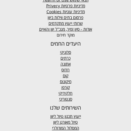
מדיניות פרטיות
Privecy
מדיניות עוגיות
Cookies
פרסום בתים ווילות ביוון
שרותי ייעוץ מתקדמים
אודות - סיון זמיר, מנכ"ל יוון והאיים
מוקד חירום
היעדים החמים
סלוניקי
כרתים
אתונה
רודוס
קוס
מיקונוס
קורפו
חלקידיקי
סנטוריני
השירותים שלנו
ייעוץ תכנון טיול ליוון
טיול מאורגן ליוון
המסלול המודולרי