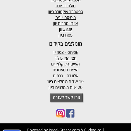
סולם בופורט
ספטמבר אוקטובר ביוון
מוסיקה יוונית
אזורי ומחוזות יוון
יוגה ביוון
פסח ביוון
מומלצים בקידום
אפירוס
- צפון יוון
חצי האי פיליון
האיים הקיקלאדים
האיים הסארונים
אלונדה - כרתים
10 יעדים מומלצים ביוון
20 איים מומלצים ביוון
Powered by
Israel-Greece.com
&
Clickgo.co.il