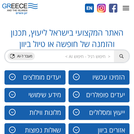
Toggle
navigation
האתר המקצועי בישראל ליעוץ, תכנון
והזמנה של חופשה או טיול ביוון
הזמינו עכשיו
יעדים מומלצים
יעדים פופולרים
מידע שימושי
ייעוץ ומסלולים
מלונות ווילות
אזורים ביוון
שאלות נפוצות