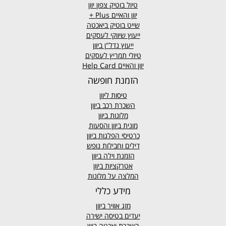
טיול בוטיק צפון יוון
יוון והאיים
Plus +
שייט בוטיק ביאכטה
ייעוץ שיווקי לעסקים
ייעוץ נדל"ן ביוון
טיולי תמריץ לעסקים
יוון והאיים Help Card
הזמנת חופשה
טיסות ליוון
השכרת רכב ביוון
מלונות ביוון
מונית ביוון
והסעות
כרטיסי הפלגות ביוון
דילים וחבילות נופש
הזמנת וילה ביוון
אטרקציות ביוון
המלצה על מלונות
מידע כללי
מזג אוויר
ביוון
יעדים בטיסה ישירה
השכרת יאכטה ביוון