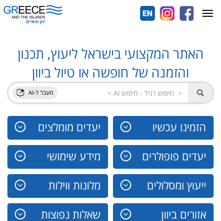
Toggle
navigation
האתר המקצועי בישראל ליעוץ, תכנון
והזמנה של חופשה או טיול ביוון
הזמינו עכשיו
יעדים מומלצים
יעדים פופולרים
מידע שימושי
ייעוץ ומסלולים
מלונות ווילות
אזורים ביוון
שאלות נפוצות