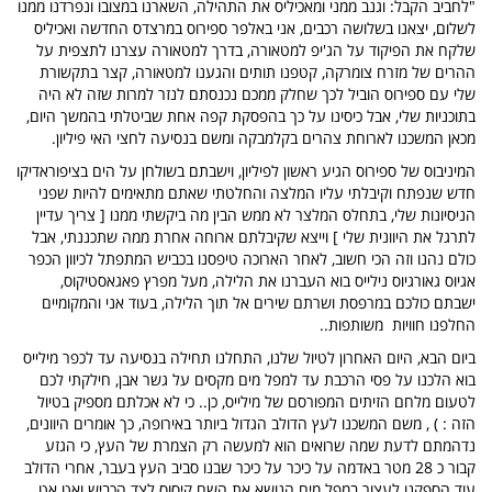
"לחביב הקבל: וגנב ממני ומאכיליס את התהילה, השארנו במצובו ונפרדנו ממנו
לשלום, יצאנו בשלושה רכבים, אני באלפר ספירוס במרצדס החדשה ואכיליס
שלקח את הפיקוד על הג'יפ למטאורה, בדרך למטאורה עצרנו לתצפית על
ההרים של מזרח צומרקה, קטפנו תותים והגענו למטאורה, קצר בתקשורת
שלי עם ספירוס הוביל לכך שחלק ממכם נכנסתם לנזר למרות שזה לא היה
בתוכניות שלי, אבל כיסינו על כך בהפסקת קפה אחת שביטלתי בהמשך היום,
מכאן המשכנו לארוחת צהרים בקלמבקה ומשם בנסיעה לחצי האי פיליון.
המיניבוס של ספירוס הגיע ראשון לפיליון, וישבתם בשולחן על הים בציפוראדיקו
חדש שנפתח וקיבלתי עליו המלצה והחלטתי שאתם מתאימים להיות שפני
הניסיונות שלי, בתחלס המלצר לא ממש הבין מה ביקשתי ממנו [ צריך עדיין
לתרגל את היוונית שלי ] וייצא שקיבלתם ארוחה אחרת ממה שתכננתי, אבל
כולם נהנו וזה הכי חשוב, לאחר הארוכה טיפסנו בכביש המתפתל לכיוון הכפר
אגיוס גאורגיוס נילייס בוא העברנו את הלילה, מעל מפרץ פאגאסטיקוס,
ישבתם כולכם במרפסת ושרתם שירים אל תוך הלילה, בעוד אני והמקומיים
החלפנו חוויות משותפות..
ביום הבא, היום האחרון לטיול שלנו, התחלנו תחילה בנסיעה עד לכפר מילייס
בוא הלכנו על פסי הרכבת עד למפל מים מקסים על גשר אבן, חילקתי לכם
לטעום מלחם הזיתים המפורסם של מילייס, כן.. כי לא אכלתם מספיק בטיול
הזה : ) , משם המשכנו לעץ הדולב הגדול ביותר באירופה, כך אומרים היוונים,
נדהמתם לדעת שמה שרואים הוא למעשה רק הצמרת של העץ, כי הגזע
קבור כ 28 מטר באדמה על כיכר על כיכר שבנו סביב העץ בעבר, אחרי הדולב
עוד הספקנו לעצור במפל מים הנושא את השם קיסוס לצד הכביש ואט אט