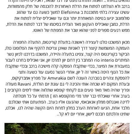
מתאים במיוחד.. האמת התחלנו מעט על רגל שמאל, לאכיליס הייתה תקלה
ברכב ולא הצלחנו לפתוח את הדלת האחורנית להכנסה של חלק מהמזוודות,
עשינו עצירה בלתי מתוכננת ב Elefsinna למשך כשעה גם עד שהזוג
סולומונוב יגיעו בטיסה המאוחרת יותר וגם עד שאכיליס יצליח לפתוח את
הדלת, כמובן שאכיליס העקשן מאד הצליח בסיכומו של דבר לפתוח את הדלת,
ממש רגעים ספורים לפני שהוא שבר את המפתח של האוטו.
מכאן המשכנו כולנו לעצירה ראשונה בתעלת קורינטוס, התעלה החפורה
העמוקה המשמשת קיצור דרך לאוניות שאינן צריכות להקיף את הפלופונז כולו,
הביקור בקורינטוס היה קצר, צפינו בתעלה והיידה, המשכנו בדרכנו לכיוון גשר
המיתרים rio interio המחבר בין דרום יוון למרכז יוון, אני ואכיליס בחרנו לעבור
במעבורת את המיצר, בכדי שתקבלו הפסקה קלה מישיבה ברכב ובכדי שתקבלו
את כל הנוף היפה באיזור זה ל יוון, אחרי הגשר נסענו עוד כשעה וחצי
להפסקת צהרים בטברנה העונה לשם Amvrakia על מפרץ אמברקיקוס,
ובעלת המקום לא שכחה אותי והכינה לי גם עוגת יום הולדת, Ravani מעולה
ופריך שהיה מאד מאד טעים וגם לקחתי קופסא שתלווה אותי לימים הקרובים [
בערב אחרי שאכלתי כבר יותר מדי מהקופסא הזו ] תרמתי על כל תכולתה
לדינה ואנגלוס ממלון אנאבאסי, שהגענו אליו בערב. הפתעתם אותי שכולכם
מלבד אחת, הגיעו לארוחת הערב במלון למרות היום הקשה שהיה לנו, אכלנו,
שתינו והלכתם רובכם לישון, אחרי יום לא קל..