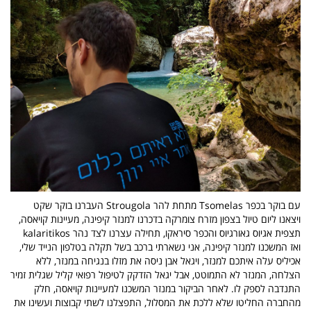
עם בוקר בכפר Tsomelas מתחת להר Strougola העברנו בוקר שקט
ויצאנו ליום טיול בצפון מזרח צומרקה בדכרנו למנזר קיפינה, מעיינות קויאסה,
תצפית אגיוס גאורגיוס והכפר סיראקו, תחילה עצרנו לצד נהר kalaritikos
ואז המשכנו למנזר קיפינה, אני נשארתי ברכב בשל תקלה בטלפון הנייד שלי,
אכיליס עלה איתכם למנזר, ויגאל אבן ניסה את מזלו בנגיחה במנזר, ללא
הצלחה, המנזר לא התמוטט, אבל יגאל הזדקק לטיפול רפואי קליל שגלית זמיר
התנדבה לספק לו. לאחר הביקור במנזר המשכנו למעיינות קויאסה, חלק
מהחברה החליטו שלא ללכת את המסלול, התפצלנו לשתי קבוצות ועשינו את