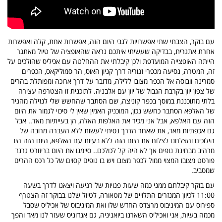
עם בוקר, הצבתי שתי אפשרויות לגבי היום הזה, אפשרות אחת, קלה ואפשרות
אחרת אתגרית, בבדיקה שעשיתי איתכם נראה שהאופציה של טיול מאתגר
הייתה האופצייה המועדפת ולכן קיבלתי את ההחלטה עם אכיליס שהולכים על
זה, המטרה, נסיעה מכפרי זגוריה דרך קניון האוס, הר סמוליקאס, הכפרים
סמרינה וובוסה אל הכפר מצובו ללילה, מדובר על דרך ארוכה ומפותלת בהרים
של צפון יוון בקרבת הגבול של יוון עם אלבניה. לתוכנית זו הצטרפה עצירה
בלתי מתוכננת במוסך בכפר קוניצה, שם הסתבר שהחשש שלי לנזילה מהגיר
של האלפא הסתבר כחשש נכון, המוכניק האמין שאין לי סיכוי לגמור את היום
הזה עם האלפא, אבל אני מכיר את האלפות האלה, הן בעייתיות מאד.. אבל
גם אכפתיות מאד, את שאחר הדרך נסיתי לעשות ללא העברה מרובה של
הילוכים והצלחנו לצלוח את היום הזה ללא בעיות עם האלפא, היום הזה היו
מרהיב מבחינת נופים אך לא היה קל לכולכם.. סיימנו את היום בריזורט גרנד
פורסט מצובו המצוי ממול לכפר מצובו ויש בו נופים קסוים של כל רכס ההרים
שמסביב.
עם בוקר קיבלתם ממני כמה שעות פנויות של רגיעה ויצאנו לדרך בשעה
11:00 לכיוון המנזרים התלויים של מטאורה, לטיול שלנו בבוקר זה הצטרף
ספירוס עם המיניבוס מרצדס החדש שלו ואת המיניבוס של אכיליס שסבל
מכמה בעיות, אני ואכיליס השארנו ביואניניה, גם אנדוניס שעזר לנו מאד והפך