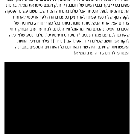
פפיגו בכדי לבקר בגבי המים של רוגובו, רק חלק ממכם סיימו את מסלול בריכות
המים והגיעו למפל הנסתר אבל כולם נהנו וזה הכי חשוב, משם עשינו הפסקה
לקפה נוף של הכפר פפיגו ולאחר מכן נסענו בחזרה לפר אריסטי לארוחת
צהרים אצל אחת הבשלניות הטובות ביותר בכל כפרי זגוריה, גאורגיה של
הטברנה זיסיס, נהנתם מאד מהאוכל ואז הלכתם לנוח עד ערב הבוזוקי החי
שאירגנו לכם עם צמד הנגנים "דימיטריס ודימטיריס". מלבד נטע שלא יכלה
לרקוד אני חושב שכולם רקדו, אפילו אני [ נדיר ] ! צילמתם מכל הזוויות
האפשרויות, שתיתם, היה שמח מאד וגם כל האורחים הנוספים בטברנה
הצטרפו לחגיגה, היה ערב מופלא!