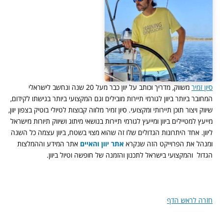
סיון זמיר
משווק, מדריך וכותב על יוון כבר מעל 20 שנה ונחשב לישראלי
המחובר ביותר ביוון לגורמי תיירות מובילים וגם המקצועי ביותר בגישתו לקידום,
שיווק ויצור תוכן תיירותי ומקצועי. סיון זמיר מלווה קבוצות לטיולי בוטיק בצפון יוון,
מייעץ למטיילים ביוון ומייעץ לגורמי תיירות בנושאי מיתוג ושיווק תיורות מישראל
ליוון. אחד היתרונות הגדולים שלו זה שהוא מצוי בשטח, ביוון עצמה כל השנה
ומנהל את הפרוייקט הזה שנקרא
אתר יוון והאיים
אתר המידע וההמלצות
הגדול והמקצועי בישראל לתכנון והזמנה של חופשה וטיול ביוון.
חזרה לראש הדף