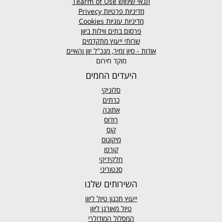
תנאי שימוש
Tearm of Use
מדיניות פרטיות
Privecy
מדיניות עוגיות
Cookies
פרסום בתים ווילות ביוון
שרותי ייעוץ מתקדמים
אודות - סיון זמיר, מנכ"ל יוון והאיים
מוקד חירום
היעדים החמים
סלוניקי
כרתים
אתונה
רודוס
קוס
מיקונוס
קורפו
חלקידיקי
סנטוריני
השירותים שלנו
ייעוץ תכנון טיול ליוון
טיול מאורגן ליוון
המסלול המודולרי