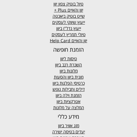
טיול בוטיק צפון יוון
יוון והאיים
Plus +
שייט בוטיק ביאכטה
ייעוץ שיווקי לעסקים
ייעוץ נדל"ן ביוון
טיולי תמריץ לעסקים
יוון והאיים Help Card
הזמנת חופשה
טיסות ליוון
השכרת רכב ביוון
מלונות ביוון
מונית ביוון
והסעות
כרטיסי הפלגות ביוון
דילים וחבילות נופש
הזמנת וילה ביוון
אטרקציות ביוון
המלצה על מלונות
מידע כללי
מזג אוויר
ביוון
יעדים בטיסה ישירה