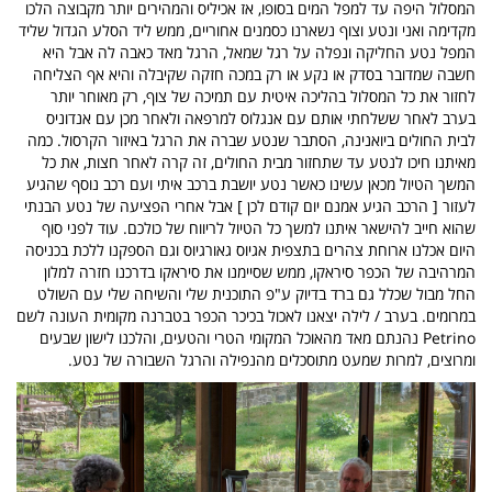
המסלול היפה עד למפל המים בסופו, אז אכיליס והמהירים יותר מקבוצה הלכו
מקדימה ואני ונטע וצוף נשארנו כסמנים אחוריים, ממש ליד הסלע הגדול שליד
המפל נטע החליקה ונפלה על רגל שמאל, הרגל מאד כאבה לה אבל היא
חשבה שמדובר בסדק או נקע או רק במכה חזקה שקיבלה והיא אף הצליחה
לחזור את כל המסלול בהליכה איטית עם תמיכה של צוף, רק מאוחר יותר
בערב לאחר ששלחתי אותם עם אנגלוס למרפאה ולאחר מכן עם אנדוניס
לבית החולים ביואנינה, הסתבר שנטע שברה את הרגל באיזור הקרסול. כמה
מאיתנו חיכו לנטע עד שתחזור מבית החולים, זה קרה לאחר חצות, את כל
המשך הטיול מכאן עשינו כאשר נטע יושבת ברכב איתי ועם רכב נוסף שהגיע
לעזור [ הרכב הגיע אמנם יום קודם לכן ] אבל אחרי הפציעה של נטע הבנתי
שהוא חייב להישאר איתנו למשך כל הטיול לריווח של כולכם. עוד לפני סוף
היום אכלנו ארוחת צהרים בתצפית אגיוס גאורגיוס וגם הספקנו ללכת בכניסה
המרהיבה של הכפר סיראקו, ממש שסיימנו את סיראקו בדרכנו חזרה למלון
החל מבול שכלל גם ברד בדיוק ע"פ התוכנית שלי והשיחה שלי עם השולט
במרומים. בערב / לילה יצאנו לאכול בכיכר הכפר בטברנה מקומית העונה לשם
Petrino נהנתם מאד מהאוכל המקומי הטרי והטעים, והלכנו לישון שבעים
ומרוצים, למרות שמעט מתוסכלים מהנפילה והרגל השבורה של נטע.