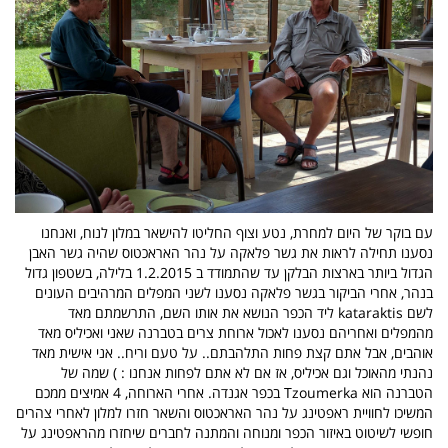
עם בוקר של היום למחרת, נטע וצוף החליטו להישאר במלון לנוח, ואנחנו
נסענו תחילה לראות את גשר פלאקה על נהר האראכטוס שהיה גשר האבן
הגדול ביותר בארצות הבלקן עד שהתמודד ב 1.2.2015 בלילה, בשטפון גדול
בנהר, אחרי הביקור בגשר פלאקה נסענו לשני המפלים המרהיבים העונים
לשם kataraktis ליד הכפר הנושא את אותו השם, התרשמתם מאד
מהמפלים ואחריהם נסענו לאכול ארוחת צרים בטברנה שאני ואכיליס מאד
אוהבים, אבל אתם קצת פחות התלהבתם.. על טעם וריח.. אני אישית מאד
נהנתי מהאוכל וגם אכיליס, אז אם לא אתם לפחות אנחנו : ) שמה של
הטברנה הוא Tzoumerka בכפר אגנדה. אחרי הארוחה, 4 אמיצים ממכם
המשיכו לחוויית ראפטינג על נהר האראכטוס והשאר חזרו למלון לאחרי צהרים
חופשי לשיטוט באיזור הכפר ומנוחה והמתנה לחברים שיחזרו מהראפטינג על