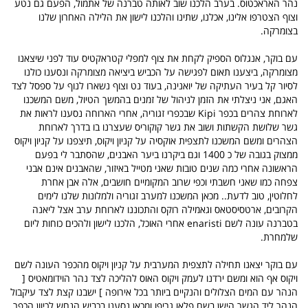
נהר האראכטוס. בערב הלכנו שוב לאותה טברנה של אתמול, הפעם גם נטע
וצוף הצטרפו אלינו, אכלנו, שתינו והלכנו לישון את הלילה האחרון שלנו
בצומרקה.
עם בוקר, אנגלוס הספיק לקחת את צוף למפלי קטראקטיס עוד לפני שיצאנו
מצומרקה, ביצענו תאום לפגישה על הכביש ביציאה מצומרקה ונסענו כולנו
לסיור קל בעיר העתיקה של יואנינה, בעוד נט וצוף נשארו לנוף על ספסל לצד
האגם, אני ניצלתי את הזמן לניהול של זמנים בהמשך הטיול, משם המשכנו
לארוחת צהרים בכפר Kipi שבכפרי זגוריה, אחרי הארוחה נסענו לראות את
גשר שלושת הקשתות ושוב את גשר קוקוריס שעצרנו בו בדרך לארוחת
הצהרים ומשם המשכנו לתצפית אוקסיה על קניון ויקוס, תיצפנו על קניון ויקוס
ממצוק בגובה של כ 1400 וגם ביקרנו ביער האבנים, שהסתבר לי בפעם
הראשונה אחרי כמה שנים טובות שאני מטייל באיזור, שהאבנים אינם אבני
צפחה כמו שאני חשבתי וכפי שרוב המקומיים חושבים, אלה אבן אחרת
לחלוטין, טוב לדעת.. מכאן המשכנו למערב זגוריה ולמלונות שלנו לימים
הקרובים, ארטסיסטאס וגאמילה רוקס והתכוננו לארוחת ערב אצל ליאנה
בטברנה עונה לשם enaristi אחרי האוכל, הלכנו לישון ולהכים כוחות ליום
שלמחרת.
עם בוקר יצאנו תחילה לתצפית המערבית על קניון ויקוס מהכפר העונה לשם
ויקוס אף הוא ומשם ירדנו לעמק ויקוס האוס להליכה לצד נהר הוידומאטיס [
הנהר עם המים הצלולים והנקיים ביותר בכל אירופה ] ישבנו קצת לצד עיקבול
הנהר ליד הגשר הישן בשם פלאו גריפו ומכאן נסענו בכביש הנחש לכיוון הכפר