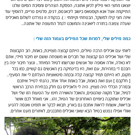
יוצאנו מחצי האי פיליון לכיוון אתונה, הפסקת הצהרים ומסיבת הסיום שלנו
התייקמה אצל אנא וקוסטאס בישוב ליבאנטס, דגים, סלטים טריים, להוסיף עוד
איזה חצי קילו למשקל, הבטחתי וקיימתי : ). בנקודה זו נפרדנו לשלום מאכיליס
שעלה צפונה בחזרה ליואנינה והמשכנו לנמל התעופה של אתונה..
כמה מילים שלי, למרות שכל המילים בעמוד הזה שלי :
ליוותי עם אכיליס הרבה טיולים, הייתם קבוצה מצויינת, באמת, רוב הקבוצות
שלי ושל אכיליס הם קבוצות של חברים או משפחה ששם יש חיבור מיידי, אתם
לא כאלה, אלה אסופה של אנשים שנרשמו לטיול המיוחד.. ונוצר חיבור יפה בין
רובכם די במהירות, עם זאת, היו בדינמיקה בין האנשים גם קשיים, כמו בכל
מקום, לא הייתם תמיד קבוצה קלה ובכמה סיטואציות העלתם לי את הסעיף..
[ חלקכם ] ועם זאת באמת, אבל באמת אחד אחד, נהנתי לטייל איתכם
ובסה"כ הכללי היה מצויין. היה לי ולאכיליס גם חלק בבחירת הרכב הראשי
לטיול, אבל מקווה שהנופים, והאוכל והאווירה חיפו על הטעות הזו שלי ושל
אכיליס שתוקנה ביומיים האחרונים של הטיול, זהו.. אני מאחל לכם אושר
ובריאות, אשמח לראות אתכם גם בארץ, תבואו לבקר או תזמינו ואנסה להגיע
ואולי אפילו נפגש בטיול הבא שאני ואכיליס מתכננים, לאיזורים מעט אחרים.