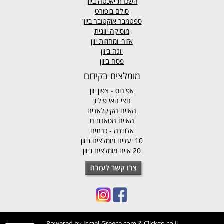
השכרת יאכטה ביוון
סולם בופורט
ספטמבר אוקטובר ביוון
מוסיקה יוונית
אזורי ומחוזות יוון
יוגה ביוון
פסח ביוון
מומלצים בקידום
אפירוס
- צפון יוון
חצי האי פיליון
האיים הקיקלאדים
האיים הסארונים
אלונדה - כרתים
10 יעדים מומלצים ביוון
20 איים מומלצים ביוון
Powered by
Israel-Greece.com
&
Clickgo.co.il