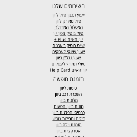
השירותים שלנו
ייעוץ תכנון טיול ליוון
טיול מאורגן ליוון
המסלול המודולרי
טיול בוטיק צפון יוון
יוון והאיים
Plus +
שייט בוטיק ביאכטה
ייעוץ שיווקי לעסקים
ייעוץ נדל"ן ביוון
טיולי תמריץ לעסקים
יוון והאיים Help Card
הזמנת חופשה
טיסות ליוון
השכרת רכב ביוון
מלונות ביוון
מונית ביוון
והסעות
כרטיסי הפלגות ביוון
דילים וחבילות נופש
הזמנת וילה ביוון
אטרקציות ביוון
המלצה על מלונות