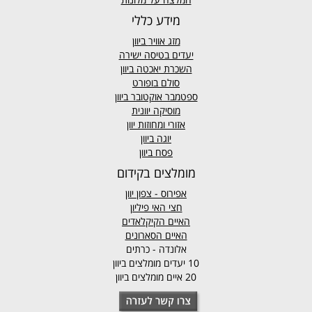
מידע כללי
מזג אוויר
ביוון
יעדים בטיסה ישירה
השכרת יאכטה ביוון
סולם בופורט
ספטמבר אוקטובר ביוון
מוסיקה יוונית
אזורי ומחוזות יוון
יוגה ביוון
פסח ביוון
מומלצים בקידום
אפירוס
- צפון יוון
חצי האי פיליון
האיים הקיקלאדים
האיים הסארונים
אלונדה - כרתים
10 יעדים מומלצים ביוון
20 איים מומלצים ביוון