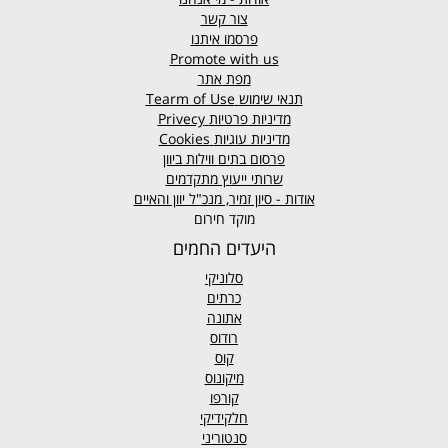
צור קשר
פרסמו איתנו
Promote with us
מפת אתר
תנאי שימוש
Tearm of Use
מדיניות פרטיות
Privecy
מדיניות עוגיות
Cookies
פרסום בתים ווילות ביוון
שרותי ייעוץ מתקדמים
אודות - סיון זמיר, מנכ"ל יוון והאיים
מוקד חירום
היעדים החמים
סלוניקי
כרתים
אתונה
רודוס
קוס
מיקונוס
קורפו
חלקידיקי
סנטוריני