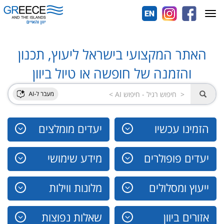
Toggle
navigation
האתר המקצועי בישראל ליעוץ, תכנון
והזמנה של חופשה או טיול ביוון
הזמינו עכשיו
יעדים מומלצים
יעדים פופולרים
מידע שימושי
ייעוץ ומסלולים
מלונות ווילות
אזורים ביוון
שאלות נפוצות