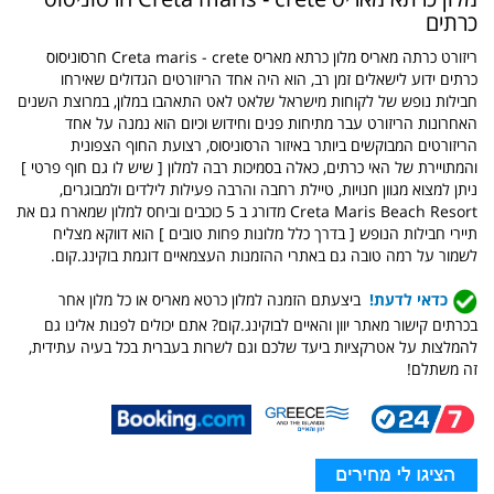
כרתים
ריזורט כרתה מאריס מלון כרתא מאריס Creta maris - crete חרסוניסוס
כרתים ידוע לישאלים זמן רב, הוא היה אחד הריזורטים הגדולים שאירחו
חבילות נופש של לקוחות מישראל שלאט לאט התאהבו במלון, במרוצת השנים
האחרונות הריזורט עבר מתיחות פנים וחידוש וכיום הוא נמנה על אחד
הריזורטים המבוקשים ביותר באיזור הרסוניסוס, רצועת החוף הצפונית
והמתויירת של האי כרתים, כאלה בסמיכות רבה למלון [ שיש לו גם חוף פרטי ]
ניתן למצוא מגוון חנויות, טיילת רחבה והרבה פעילות לילדים ולמבוגרים,
Creta Maris Beach Resort מדורג ב 5 כוכבים וביחס למלון שמארח גם את
תיירי חבילות הנופש [ בדרך כלל מלונות פחות טובים ] הוא דווקא מצליח
לשמור על רמה טובה גם באתרי ההזמנות העצמאיים דוגמת בוקינג.קום.
כדאי לדעת!
ביצעתם הזמנה למלון כרטא מאריס או כל מלון אחר
בכרתים קישור מאתר יוון והאיים לבוקינג.קום? אתם יכולים לפנות אלינו גם
להמלצות על אטרקציות ביעד שלכם וגם לשרות בעברית בכל בעיה עתידית,
זה משתלם!