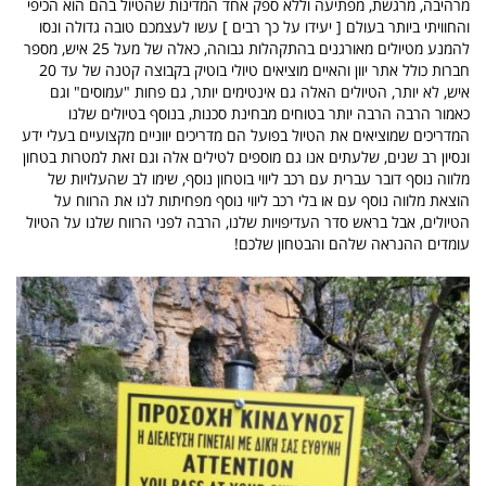
מרהיבה, מרגשת, מפתיעה וללא ספק אחד המדינות שהטיול בהם הוא הכיפי
והחוויתי ביותר בעולם [ יעידו על כך רבים ] עשו לעצמכם טובה גדולה ונסו
להמנע מטיולים מאורגנים בהתקהלות גבוהה, כאלה של מעל 25 איש, מספר
חברות כולל אתר יוון והאיים מוציאים טיולי בוטיק בקבוצה קטנה של עד 20
איש, לא יותר, הטיולים האלה גם אינטימים יותר, גם פחות "עמוסים" וגם
כאמור הרבה הרבה יותר בטוחים מבחינת סכנות, בנוסף בטיולים שלנו
המדריכים שמוציאים את הטיול בפועל הם מדריכים יווניים מקצועיים בעלי ידע
ונסיון רב שנים, שלעתים אנו גם מוספים לטילים אלה וגם זאת למטרות בטחון
מלווה נוסף דובר עברית עם רכב ליווי בוטחון נוסף, שימו לב שהעלויות של
הוצאת מלווה נוסף עם או בלי רכב ליווי נוסף מפחיתות לנו את הרווח על
הטיולים, אבל בראש סדר העדיפויות שלנו, הרבה לפני הרווח שלנו על הטיול
עומדים ההנראה שלהם והבטחון שלכם!