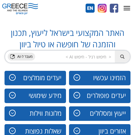
Toggle
navigation
האתר המקצועי בישראל ליעוץ, תכנון
והזמנה של חופשה או טיול ביוון
הזמינו עכשיו
יעדים מומלצים
יעדים פופולרים
מידע שימושי
ייעוץ ומסלולים
מלונות ווילות
אזורים ביוון
שאלות נפוצות