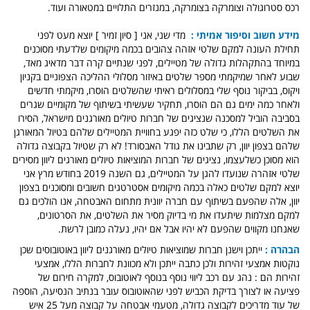
רכס סטרוגולה וצומרקה בצומרקה, במנזרים התלויים במטאורה ועוד.
מידע חשוב וסיפור אמיתי :
מדי שני, אני [ סיון זמיר ] יוצא מעט לפני
תחילת העונה למקם שלטי אזהה צהובים בכמה מיקומים שלדעתי מסוכנים
במיוחד בהתקהלות גדולה של מטיילים, לפני שנתיים קרה דבר מדאיג מאד,
שבוע לאחר שמיקמתי מספר שלטים באיזור מסלולי ההליכה הצפוניים בקניון
ויקוס, בביקור נוסף שלי במסלולים ראיתי שהשלטים הוסרו, מיקמתי חדשים
ולאחר כמה ימים גם הם הוסרו, תחקיר שעשיתי בשיתוף של מקומיים שגרים
בסביבה הוביל למסכנה שנציגים של חברות טיולים מאורגנים מישראל, הסירו
את השלטים הללו, כי שלט כזה יפגע בחוויית המטיילים שלהם בטיול המאורגן
שלהם בצפון יוון, רק שתבינו את גודל האבסורד! לא רק שטיול בקבוצה גדולה
הוא מסוכן כשלעצמו, נציגים של חברות המוציאות טיולים מאורגים ליוון מסירים
שלטי אזהרה שנועדו להגן על המטיילים, גם השנה 2019 בחודש מרץ אני
יוצא למקם שלטים כאלה בכמה מיקומים אסטרטגים חשובים ומסוכנים בצפון
יוון, אלה שהפעם בשיתוף עם חברה יוונית מתחום האבטחה, אנו הולכים גם
למקם מצלמות שיתעדו את מי בדיוק מסיר את השלטים, את הסרטונים,
שאנחנו מקווים שהפעם לא יהיו אבל אם יהיו, נעלה כמובן לרשת.
הבהרה :
ייתכן וישנן חברות שמוציאות טיולים מאורגנים ליוון באוטובוסים שכן
נוקטות אמצעי זהירות ולכן כתבה ייתכן ולא מכוונת לחברות הללו, אמצעי
זהירות הם : נהג עם רכב ליווי נוסף בנוסף לאוטובוס, למקרה חירום של
פציעה או לצורך בדיקת הכביש לפני שהאוטובוס עובר בנתיב הנסיעה, הוספה
של עוד מדריכים לקבוצה גדולה, מטעמי אבטחה על קבוצה מעל 25 איש