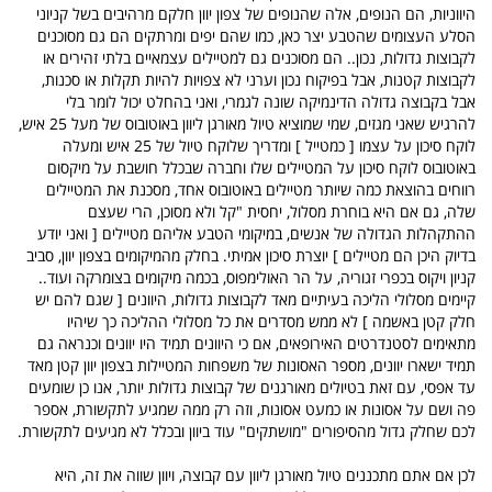
היווניות, הם הנופים, אלה שהנופים של צפון יוון חלקם מרהיבים בשל קניוני
הסלע העצומים שהטבע יצר כאן, כמו שהם יפים ומרתקים הם גם מסוכנים
לקבוצות גדולות, נכון.. הם מסוכנים גם למטיילים עצמאיים בלתי זהירים או
לקבוצות קטנות, אבל בפיקוח נכון וערני לא צפויות להיות תקלות או סכנות,
אבל בקבוצה גדולה הדינמיקה שונה לגמרי, ואני בהחלט יכול לומר בלי
להרגיש שאני מגזים, שמי שמוציא טיול מאורגן ליוון באוטובוס של מעל 25 איש,
לוקח סיכון על עצמו [ כמטייל ] ומדריך שלוקח טיול של 25 איש ומעלה
באוטובוס לוקח סיכון על המטיילים שלו וחברה שבכלל חושבת על מיקסום
רווחים בהוצאת כמה שיותר מטיילים באוטובוס אחד, מסכנת את המטיילים
שלה, גם אם היא בוחרת מסלול, יחסית "קל ולא מסוכן, הרי שעצם
ההתקהלות הגדולה של אנשים, במיקומי הטבע אליהם מטיילים [ ואני יודע
בדיוק היכן הם מטיילים ] יוצרת סיכון אמיתי. בחלק מהמיקומים בצפון יוון, סביב
קניון ויקוס בכפרי זגוריה, על הר האולימפוס, בכמה מיקומים בצומרקה ועוד..
קיימים מסלולי הליכה בעיתיים מאד לקבוצות גדולות, היוונים [ שגם להם יש
חלק קטן באשמה ] לא ממש מסדרים את כל מסלולי ההליכה כך שיהיו
מתאימים לסטנדרטים האירופאים, אם כי היוונים תמיד היו יוונים וכנראה גם
תמיד ישארו יוונים, מספר האסונות של משפחות המטיילות בצפון יוון קטן מאד
עד אפסי, עם זאת בטיולים מאורגנים של קבוצות גדולות יותר, אנו כן שומעים
פה ושם על אסונות או כמעט אסונות, וזה רק ממה שמגיע לתקשורת, אספר
לכם שחלק גדול מהסיפורים "מושתקים" עוד ביוון ובכלל לא מגיעים לתקשורת.
לכן אם אתם מתכננים טיול מאורגן ליוון עם קבוצה, ויוון שווה את זה, היא