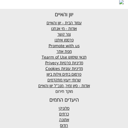
יוון והאיים
עמוד הבית - יוון והאיים
אודות - מי אנחנו
צור קשר
פרסמו איתנו
Promote with us
מפת אתר
תנאי שימוש
Tearm of Use
מדיניות פרטיות
Privecy
מדיניות עוגיות
Cookies
פרסום בתים ווילות ביוון
שרותי ייעוץ מתקדמים
אודות - סיון זמיר, מנכ"ל יוון והאיים
מוקד חירום
היעדים החמים
סלוניקי
כרתים
אתונה
רודוס