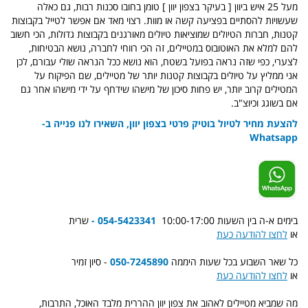
מעל 25 איש ביוון [ בעיקר בצפון יוון ] טומן בחובו סכנות רבות, גם כאלה
שעשויות להסתיים בפציעה קשה או מוות. רצוי מאד אם אפשר לטייל בקבוצות
קטנות, חברות הטיולים שמוציאות טיולים מאורגנים בקבוצות גדולות, הכי חשוב
להם למלא את האוטובוס במטיילים, זה הכי רווחי לחברה, נושא הבטיחות,
לצערי, כפי שזה נראה בפועל בשטח, הוא נושא ככל הנראה שולי עבורם, לכן
אני ממליץ על טיולים בקבוצות קטנות יותר של מטיילים, שם הפיקוח על
המטילים קרוב יותר, יש פחות סיכון של מישהו שידחף על ידי מישהו אחר גם
אם בשוגג וכיוצ"ב.
להצעת מחיר לטיול בוטיק פרטי בצפון יוון, השאירו לנו פנייה ב-
Whatsapp
בימים א-ה בין השעות 10:00-17:00
054-5423341 -
שרית
או
לחצו להודעה כעת
כל שאר השבוע בכל שעות היממה
050-7245890
- סיון זמיר
או
לחצו להודעה כעת
מה שמביא מטיילים לאהוב את צפון יוון ההררית מלבד האוכל, התרבות,