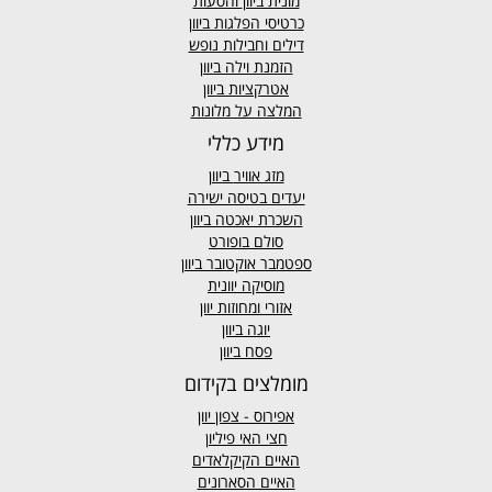
מונית ביוון
והסעות
כרטיסי הפלגות ביוון
דילים וחבילות נופש
הזמנת וילה ביוון
אטרקציות ביוון
המלצה על מלונות
מידע כללי
מזג אוויר
ביוון
יעדים בטיסה ישירה
השכרת יאכטה ביוון
סולם בופורט
ספטמבר אוקטובר ביוון
מוסיקה יוונית
אזורי ומחוזות יוון
יוגה ביוון
פסח ביוון
מומלצים בקידום
אפירוס
- צפון יוון
חצי האי פיליון
האיים הקיקלאדים
האיים הסארונים