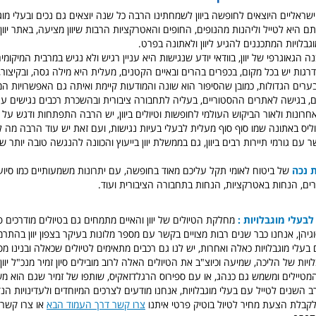
שראליים היוצאים לחופשה ביוון לשמחתינו הרבה כל שנה יוצאים גם נכים ובעלי מוג
 היא לטייל וליהנות מהנופים, החופים והאטרקציות הרבות שיוון מציעה, באתר יוון ו
גבלויות המתכננים להגיע ליוון ולאתונה בפרט.
 הגאוגרפי של יוון, בוודאי יודע שנגישות היא עניין רגיש ולא נגיש במרבית המיקומים 
רגות יש בכל מקום, בכפרים בהרים ובאיים הקטנים, מעלית היא מילה גסה, ובקיצור,
רים הגדולות, כמובן שהסיפור הוא שונה והמודעות קיימת ואיתה גם האפשרויות המגוו
ם, בגישה לאתרים ההסטוריים, בעליה לתחבורה ציבורית ובהשכרת רכבים נגישים עם
רונות ולאור הביקוש העולמי לחופשות וטיולים ביוון, יש הרבה התפתחות ודגש על 
פוליס באתונה שמו סוף סוף מעלית לבעלי בעיות נגישות, ועם זאת יש עוד הרבה מה לעש
 עם גורמי תיירות רבים ביוון, גם בממשלת יוון בייעוץ והכוונה להנגשה טובה יותר של 
 נכה
של ביטוח לאומי תקל עליכם מאוד בחופשה, עם יתרונות משמעותיים כמו סיוע
רים, הנחות באטרקציות, הנחות בתחבורה הציבורית ועוד.
לבעלי מוגבלויות :
מחלקת הטיולים של יוון והאיים מתמחים גם בטיולים מודרכים 
וגיהן, אנחנו כבר שנים רבות מצויים בקשר עם מספר מלונות בעיקר בצפון יוון בהת
בעלי מוגבלויות כאלה ואחרות, יש לנו גם רכבים מתאימים לטיולים שכאלה ובנינו מ
ויות של הליכה, שמיעה וכיוצ"ב את הטיולים האלה לרוב מובילים סיון זמיר מנכ"ל יוון
מטיילים ומשמש גם כנהג, או עם ספירוס הרגלדזאקיס, שותפו של זמיר שגם הוא מש
רב השנים לטייל עם בעלי מוגבלויות, אנחנו מודעים לצרכים המיוחדים ולעדינויות הנד
קבלת הצעת מחיר לטיול בוטיק פרטי איתנו
צרו קשר דרך העמוד הבא