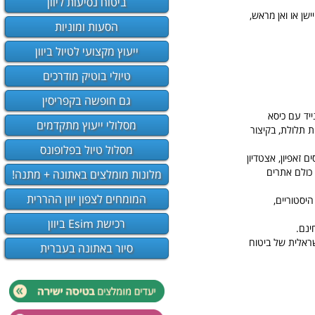
ביטוח נסיעות ליוון
שן או ואן מראש,
הסעות ומוניות
ייעוץ מקצועי לטיול ביוון
טיולי בוטיק מודרכים
גם חופשה בקפריסין
יד עם כיסא
מסלולי ייעוץ מתקדמים
ת תלולת, בקיצור
מסלול טיול בפלופונס
 זאפיון, אצטדיון
 כולם אתרים
מלונות מומלצים באתונה + מתנה!
המומחים לצפון יוון ההררית
יסטוריים,
רכישת Esim ביוון
ינם.
שראלית של ביטוח
סיור באתונה בעברית