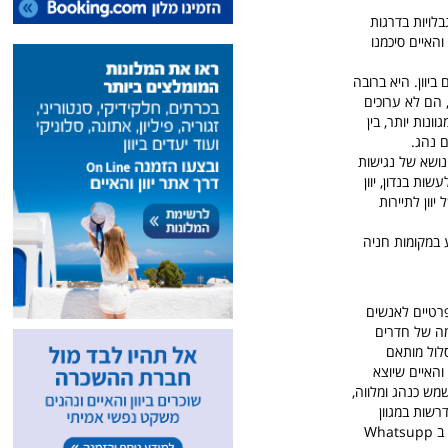
בלויות בדרגות
האיים סיכמנו
ביוון. היא ברובה
 הם לא ערוכים
נות יותר, בין
 נהג.
נושא של נגישות
ות בנדון, יוון
יוון לתיירות
 במקומות חניה
פרטיים לאנשים
רמה של חדרים
סלול מותאם
 והאיים שיוצא
מש כנהג ומלווה,
רשות במגוון
או צרו קשר ב Whatsupp