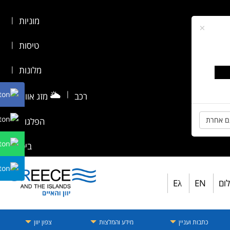
מוניות
|
×
טיסות
|
מלונות
|
🌥️
|
רכב
מזג אוויר
|
ם אחרת
הפלגות
|
ביטוח
לום
EN
Eλ
כתבות ועניין
מידע והמלצות
צפון יוון