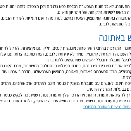
 התעופה: לא כל מונית מאפשרת הכנסת כסא גלגלים ולכן תצטרכו להזמין מונית סטיי
יה מראש לשירות הלקוחות של אתר יוון והאיים.
התחבורה באתונה הוא מצוין. המטרו נחשב לנוח, מהיר ועם מעליות לשירות הנכים.
ולן מונגשות לנכים.
ש באתונה
תונה, המדרכות ברחבי העיר פחות מונגשות לנכים, חלקן עם מהמורות, לא קל להתני
 השכונה היוקרתית קולונאקי מאוד לא ידידותית לנכים, המדרכות בה צרות, עם עליו
בעלי מוגבלויות ובכלל לאנשים שמתקשים ללכת ברגל.
לריים אחרים כמו כיכר סינטגמה, רחבת הפרלמנט והחלפת המשמרות, מרכז הקונגרסים
רופוליס, מרכז סטאברוס ניארכוס, האגורה, המוזיאון הארכיאולוגי, מדרחוב ארמו ועוד–
נכים.
יסה חינם: לאנשים עם מוגבלות מוענקת כניסה חינם לאתרים ארכיאולוגיים, אתרים ה
ים בבעלות המדינה היוונית.
ך להציג את תעודת הזהות או הדרכון שלך ותעודת נכות רשמית כדי לבקש כניסה ח
ם יווניים, תעודת נכות רשמית ממדינת המוצא אמורה להספיק, כלומר תעודת נכה י
עמוד נגישות באתונה המפורט