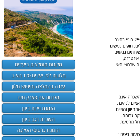
ממשלת יוון התקינה באופן פעיל במספר גדול של חופי רחצה מערכת בשם SEATRAC, מדובר במעל 250 חופי רחצה
. חופים נגישים
ירותים נגישים
אינטרנט,
מלונות מומלצים ביעדים
בקלמטה שבחצי האי
מלונות לפי יעדים סדר הא-ב
עזרה בהמלצה וחיפוש מלון
מלונות עם פארק מים
 השכרה אינם
אמים לנהיגת
הזמנת וילות ביוון
ר יוון והאיים
קה גבוהה.
השכרת רכב ביוון
 החל מהסעת
הזמנת כרטיסי הפלגה
ועות ביטחון