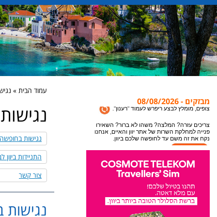
עמוד הבית » נגישות
מבזקים - 08/08/2026
נגישות ב
אתר יוון והאיים מתעדכן במידע חדש כל הזמן, לקבלת
המידע העדכני ביותר לעמוד בו אתם נמצאים או
צופים, מומלץ לבצע ריפרש לעמוד "רענון".
נגישות בחופשה ב
צריכים עזרה? המלצה? משהו לא ברור? השאירו
פנייה למחלקת השרות של אתר יוון והאיים, אנחנו
התניידות ביוון ל
נקח את זה משם עד לחופשה שלכם ביוון.
צור קשר
נגישות ב