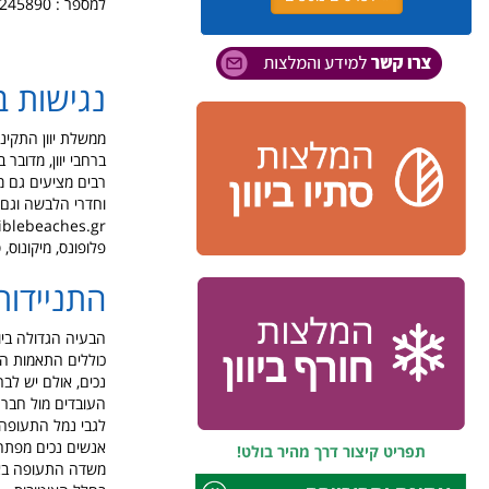
למספר : 0507245890
נגישות ב
ברחבי יוון, מדוב
רבים מציעים גם מת
וחדרי הלבשה וגם 
פלופונס, מיקונוס, 
התניידות 
הבעיה הגדולה ביו
כוללים התאמות המ
נכים, אולם יש לבר
העובדים מול
חברה
לגבי נמל התעופה ב
אנשים נכים מפתח 
תפריט קיצור דרך מהיר בולט!
משדה התעופה באתו