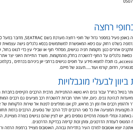
חופי רחצה
ר ברמפה בשלט רחוק עם כיסא המאפשרת למשתמשים בכסא גלגלים גישה עצמאית לים
קנים אחרים כגון: מקומות חניה נגישים, מסלולי חוף או שבילי עץ כדי לנווט בחול, ש
כסאות גלגלים על החוף להשכרה בחלק מהמקומות. משרד התיירות היווני יצר אתר 
accessiblebeaches.gr, בו תוכלו למצוא מידע על חופים נגישים ברחבי יוון ביניהם בכרתים , 
סנטוריני, רודוס, קורפו ועוד…..תענוג של מייזם.
ביוון לבעלי מוגבלויות
תר בטיול בחו"ל עבור נכים היא נושא ההתניידות. מרבית הרכבים הקיימים בחברות
יועדות לנהיגת נכים. כיום, יותר ויותר חברות להשכרת רכב מציעים גם רכבים המות
ר ולהזמין רכבים אלו זמן רב מראש, לכן אנו ממליצים לפנות אל שירות הלקוחות של את
 מקצועית המציעה את כל סוגי הרכבים לכל הרכב של נוסעים, הרכבים ברמת תחזו
אתונה ונמלי תעופה מרכזיים נוספים ביוון, יש לציין שהם נגישים בצורה מצויינת,
המטוס לעמדת הדרכונים, ומתן זכות קדימה בבדיקת הדרכונים.
נה יוצא אוטובוס למרכז העיר בתדירות גבוהה, האוטובוס מצוייד ברמפת הרמה ורצ