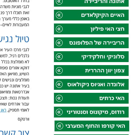
בחלל האוטובוס.
לגבי מוניות משדה
זאת תוכלו דרך פני
באופן כללי מערך 
המעבורות לאיים– כ
טיול נגי
לגבי מרכז העיר א
גלגלים רגיל, למשל
לא מומלצת בכלל ל
דווקא אזורים פופו
השיש, מוזיאון האק
מומלצים ונגישים ל
בעיר אתונה יש כנ
אנדרטאות ומוזיאונ
תעודת נכות: תצטר
עבור אזרחים שאינ
לאומי תספיק,
ראו 
וורטקס
צור קשר