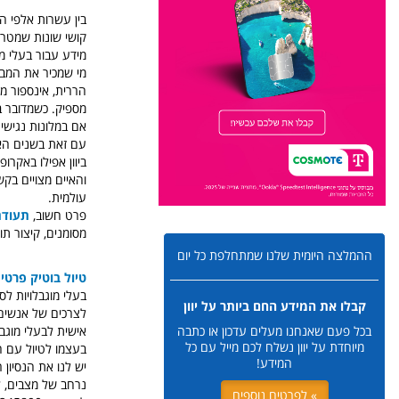
בין עשרות אלפי הי
קושי שונות שמטרתם
מידע עבור בעלי מו
מי שמכיר את המבנה
הררית, אינספור מד
מספיק. כשמדובר בע
אם במלונות נגישי
עם זאת בשנים האח
ביוון אפילו באקרו
והאיים מצויים בקשר
עולמית.
פרט חשוב,
תעודת
מסומנים, קיצור תו
ההמלצה היומית שלנו שמתחלפת כל יום
טיול בוטיק פרטי 
בעלי מוגבלויות לס
קבלו את המידע החם ביותר על יוון
לצרכים של אנשים 
אישית לבעלי מוגבל
בכל פעם שאנחנו מעלים עדכון או כתבה
מיוחדת על יוון נשלח לכם מייל עם כל
בעצמו לטיול עם ה
המידע!
יש לנו את הנסיון 
נרחב של מצבים, ל
» לפרטים נוספים