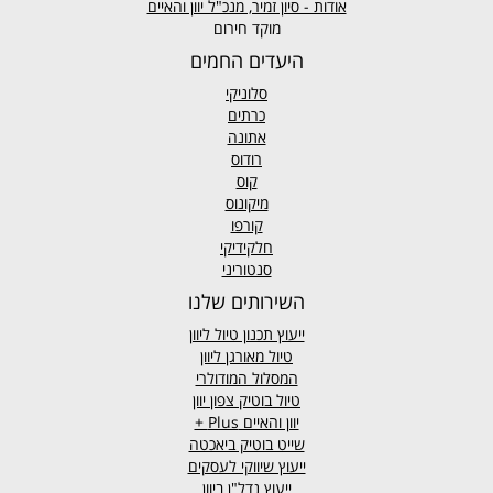
אודות - סיון זמיר, מנכ"ל יוון והאיים
מוקד חירום
היעדים החמים
סלוניקי
כרתים
אתונה
רודוס
קוס
מיקונוס
קורפו
חלקידיקי
סנטוריני
השירותים שלנו
ייעוץ תכנון טיול ליוון
טיול מאורגן ליוון
המסלול המודולרי
טיול בוטיק צפון יוון
יוון והאיים
Plus +
שייט בוטיק ביאכטה
ייעוץ שיווקי לעסקים
ייעוץ נדל"ן ביוון