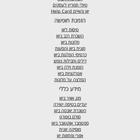
טיולי תמריץ לעסקים
יוון והאיים Help Card
הזמנת חופשה
טיסות ליוון
השכרת רכב ביוון
מלונות ביוון
מונית ביוון
והסעות
כרטיסי הפלגות ביוון
דילים וחבילות נופש
הזמנת וילה ביוון
אטרקציות ביוון
המלצה על מלונות
מידע כללי
מזג אוויר
ביוון
יעדים בטיסה ישירה
השכרת יאכטה ביוון
סולם בופורט
ספטמבר אוקטובר ביוון
מוסיקה יוונית
אזורי ומחוזות יוון