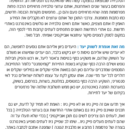
הטלביזיה שנמצאת במצוקה קשה מאז שהאינטרנט תפס את רוב החשיפה
והפרסום בעשר שנים האחרונות, אותם ערוצי טלביזיה מרוויחים הרבה פחות
מפרסומות ממה שהיו מרוויחים פעם והם כן.. מחפשים מקורות הכנסה חדשים,
כמו כתבות ממומנות. צרכני התוכן של אותם ערוצים לא מקבלים את המידע
האמין לו אתם מצפים, כאשר אתם רואים טלביזיה או גולשים באינטרנט באתרי
חדשות. גם אתרי החדשות השונים מתפתים לעתים קרובות מדי לכסף הזה,
במקום לספק לצופים סיקור עיתונאי אובייקטיבי ואמיתי. חבל מאד.
מה זאת אומרת לשווק יעד :
היעדים ביוון אליהם אתם נוסעים לחופשה, הם
לא יעדים שיש אליהם טיסות כי יש ביקוש בלבד, הם יעדים שמישהו או משלם
על השיווק שלהם, או משקיע כסף בטיסות צ'אטר ליעד, או רכש והפיק חבילות
נופש ושילם הרבה כסף שנקרא בשפת התיירות "קומיטמנט" כלומר התחייבות.
הסכומים שמדברים עליהם כאן הם במאות אלפי שקלים או במיליוני שקלים או
דולרים לכל יעד מדי שנה. אותו עסקן לקח על עצמו לשלוח ישראלים נגיד לאי
סנטוריני, השקיע הרבה כסף במטוסים, במלונות, בשרות, בפרסום, בשיווק,
במערכות הזמנה באינטרנט, יש כאן ממש תשלובת שלמה של פרמטרים
בקידום של יעד לתיירות.
איך תדעו אם זה פייק ניוז או לא פייק ניוז : האמת לא תמיד קל לדעת, יש גם
תכנים שאינם פייק ניוז גם באותם אתרי החדשות וגם בערוצי הטלביזיה [ בכל
זאת, לעתים הם צריכים לשים גם תוכן אובייקטיבי ] בכדי שלא תעלו על זה
שהם לעתים מעלים פייק ניוז.. שימו לב שפייק ניוז לעתים מופיע באינטרנט
בצורה של פרסומת [ מרובע או מלבנית קטנה ] שמפנה אתכם לכתבה באתר,