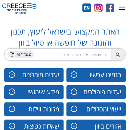
Toggle
navigation
האתר המקצועי בישראל ליעוץ, תכנון
והזמנה של חופשה או טיול ביוון
הזמינו עכשיו
יעדים מומלצים
יעדים פופולרים
מידע שימושי
ייעוץ ומסלולים
מלונות ווילות
אזורים ביוון
שאלות נפוצות