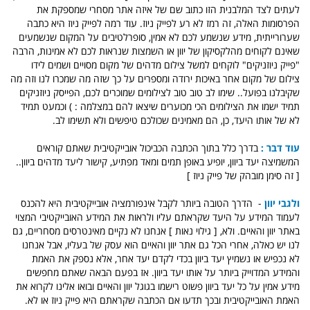
לעתים לצד המלבנית הזו כתוב שם של איזה אתר מסחרי שמספקת את
הפרסומות האלה, זה רמז לא רע לפייק ניוז. עוד רמה לפייק ניוז היא כתבה
שערורייתית, מידע שנשמע לכם לא אמין, סופרלטיבים על המקום שנשמעים
שאינם לקוחים מהלקסיקון של יוון או השמצות שנראות לכם לא אמינות, הרבה
"פייק ניוזניקים" לוקחים למשל צילום מדהים של מקום מסויים ושמים לידו
צילום של מקום אחר באיכות ירודה ומספרים על כך שזה מה שמכרו לנו וזה מה
שקיבלנו בפועל.. שימו לב טוב טוב לצילומים שמוכרים לכם, הפייסק ניוזניקים
תמיד ישמו את הצילומים הכי מכוערים שיצאו להם במצלמה : ) וכמעט תמיד
לא של אותו היעד, כן, הם מאמינים שכולכם טיפשים ולא תשימו לב.
עוד דבר :
בדרך כלל בתוך הכתבה הכביכול אובייקטיבית שאתם קוראים
המשמיצה יעד ביוון, יופיע באופן תמים ומאד מפתיע, קישור ליעד מדהים ביוון..
[ זה סימן מובהק של פייק ניוז ]
ולגבי יוון
- הדרך הטובה ביותר לקבל אינפורמציה אובייקטיבית היא להכנס
לעמוד המידע על היעד שקראתם עליו ולראות את המידע האובייקטיבי המצוי
באתר יוון והאיים. ולא, [ גילוי נאות ] אנחנו לא נקיים מאינטרסים מסחריים, גם
לנו יש כאלה, אחרי הכל גם אתר יוון והאיים הוא עסק של בעליו, אבל אנחנו
לא נכפיש או נשמיץ יעד ביוון בכדי לקדם יעד אחר, אלא נספק את האמת
והמידע המדוייק ביותר על אותו יעד ביוון. אז בפעם הבאה שאתם מחפשים
מידע אמין על כל יעד ביוון פשוט רישמו בגוגל יוון והאיים ובואו אלינו לקרוא את
האמת האובייקטיבית ובכך תדעו אם הכתבה שקראתם היא פייק ניוז או לא.