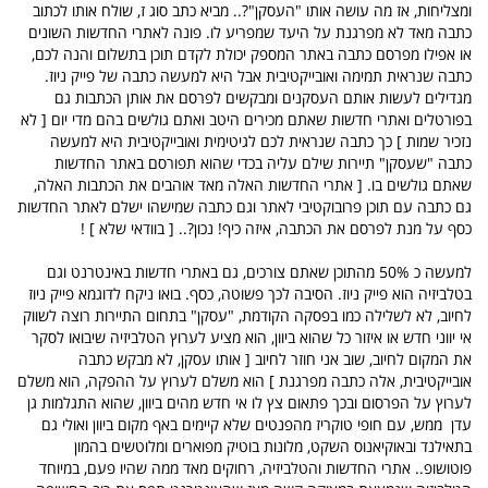
ומצליחות, אז מה עושה אותו "העסקן"?.. מביא כתב סוג ז, שולח אותו לכתוב
כתבה מאד לא מפרגנת על היעד שמפריע לו. פונה לאתרי החדשות השונים
או אפילו מפרסם כתבה באתר המספק יכולת לקדם תוכן בתשלום והנה לכם,
כתבה שנראית תמימה ואובייקטיבית אבל היא למעשה כתבה של פייק ניוז.
מגדילים לעשות אותם העסקנים ומבקשים לפרסם את אותן הכתבות גם
בפורטלים ואתרי חדשות שאתם מכירים היטב ואתם גולשים בהם מדי יום [ לא
נזכיר שמות ] כך כתבה שנראית לכם לגיטימית ואובייקטיבית היא למעשה
כתבה "שעסקן" תיירות שילם עליה בכדי שהוא תפורסם באתר החדשות
שאתם גולשים בו. [ אתרי החדשות האלה מאד אוהבים את הכתבות האלה,
גם כתבה עם תוכן פרובוקטיבי לאתר וגם כתבה שמישהו ישלם לאתר החדשות
כסף על מנת לפרסם את הכתבה, איזה כיף! נכון?.. [ בוודאי שלא ] !
למעשה כ 50% מהתוכן שאתם צורכים, גם באתרי חדשות באינטרנט וגם
בטלביזיה הוא פייק ניוז. הסיבה לכך פשוטה, כסף. בואו ניקח לדוגמא פייק ניוז
לחיוב, לא לשלילה כמו בפסקה הקודמת, "עסקן" בתחום התיירות רוצה לשווק
אי יווני חדש או איזור כל שהוא ביוון, הוא מציע לערוץ הטלביזיה שיבואו לסקר
את המקום לחיוב, שוב אני חוזר לחיוב [ אותו עסקן, לא מבקש כתבה
אובייקטיבית, אלה כתבה מפרגנת ] הוא משלם לערוץ על ההפקה, הוא משלם
לערוץ על הפרסום ובכך פתאום צץ לו אי חדש מהים ביוון, שהוא התגלמות גן
עדן ממש, עם חופי טוקריז מהפנטים שלא קיימים באף מקום ביוון ואולי גם
בתאילנד ובאוקיאנוס השקט, מלונות בוטיק מפוארים ומלוטשים בהמון
פוטושופ.. אתרי החדשות והטלביזיה, רחוקים מאד ממה שהיו פעם, במיוחד