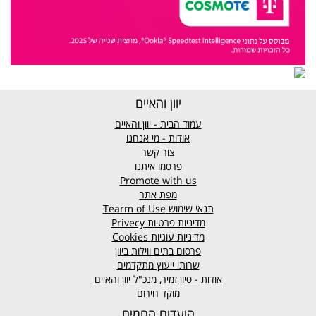
יוון והאיים
עמוד הבית - יוון והאיים
אודות - מי אנחנו
צור קשר
פרסמו איתנו
Promote with us
מפת אתר
תנאי שימוש
Tearm of Use
מדיניות פרטיות
Privecy
מדיניות עוגיות
Cookies
פרסום בתים ווילות ביוון
שרותי ייעוץ מתקדמים
אודות - סיון זמיר, מנכ"ל יוון והאיים
מוקד חירום
היעדים החמים