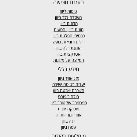
הזמנת חופשה
טיסות ליוון
השכרת רכב ביוון
מלונות ביוון
מונית ביוון
והסעות
כרטיסי הפלגות ביוון
דילים וחבילות נופש
הזמנת וילה ביוון
אטרקציות ביוון
המלצה על מלונות
מידע כללי
מזג אוויר
ביוון
יעדים בטיסה ישירה
השכרת יאכטה ביוון
סולם בופורט
ספטמבר אוקטובר ביוון
מוסיקה יוונית
אזורי ומחוזות יוון
יוגה ביוון
פסח ביוון
מומלצים בקידום