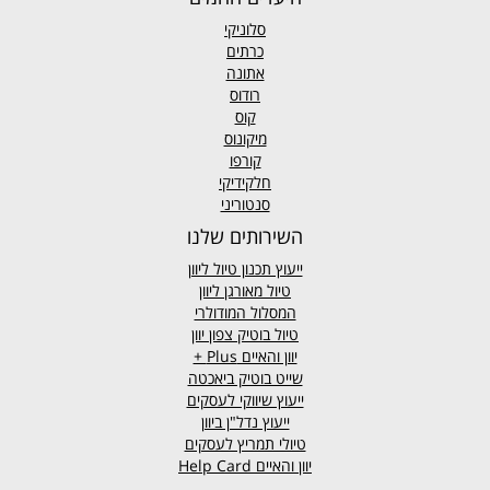
סלוניקי
כרתים
אתונה
רודוס
קוס
מיקונוס
קורפו
חלקידיקי
סנטוריני
השירותים שלנו
ייעוץ תכנון טיול ליוון
טיול מאורגן ליוון
המסלול המודולרי
טיול בוטיק צפון יוון
יוון והאיים
Plus +
שייט בוטיק ביאכטה
ייעוץ שיווקי לעסקים
ייעוץ נדל"ן ביוון
טיולי תמריץ לעסקים
יוון והאיים Help Card