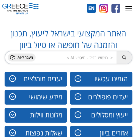
Toggle
navigation
האתר המקצועי בישראל ליעוץ, תכנון
והזמנה של חופשה או טיול ביוון
הזמינו עכשיו
יעדים מומלצים
יעדים פופולרים
מידע שימושי
ייעוץ ומסלולים
מלונות ווילות
אזורים ביוון
שאלות נפוצות