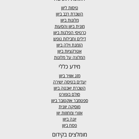
טיסות ליוון
השכרת רכב ביוון
מלונות ביוון
מונית ביוון
והסעות
כרטיסי הפלגות ביוון
דילים וחבילות נופש
הזמנת וילה ביוון
אטרקציות ביוון
המלצה על מלונות
מידע כללי
מזג אוויר
ביוון
יעדים בטיסה ישירה
השכרת יאכטה ביוון
סולם בופורט
ספטמבר אוקטובר ביוון
מוסיקה יוונית
אזורי ומחוזות יוון
יוגה ביוון
פסח ביוון
מומלצים בקידום