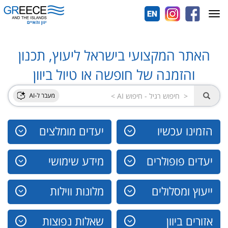
Toggle
navigation
האתר המקצועי בישראל ליעוץ, תכנון
והזמנה של חופשה או טיול ביוון
הזמינו עכשיו
יעדים מומלצים
יעדים פופולרים
מידע שימושי
ייעוץ ומסלולים
מלונות ווילות
אזורים ביוון
שאלות נפוצות