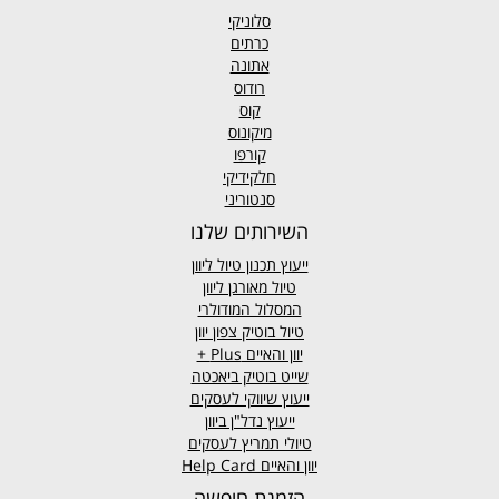
סלוניקי
כרתים
אתונה
רודוס
קוס
מיקונוס
קורפו
חלקידיקי
סנטוריני
השירותים שלנו
ייעוץ תכנון טיול ליוון
טיול מאורגן ליוון
המסלול המודולרי
טיול בוטיק צפון יוון
יוון והאיים
Plus +
שייט בוטיק ביאכטה
ייעוץ שיווקי לעסקים
ייעוץ נדל"ן ביוון
טיולי תמריץ לעסקים
יוון והאיים Help Card
הזמנת חופשה