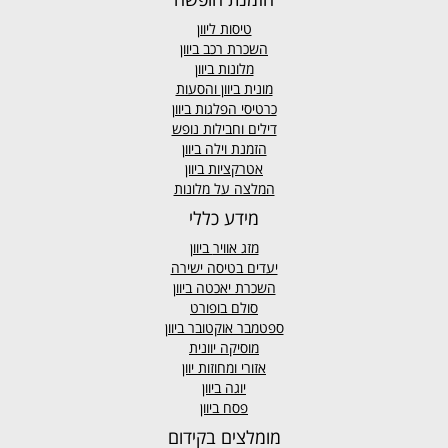
טיסות ליוון
השכרת רכב ביוון
מלונות ביוון
מונית ביוון
והסעות
כרטיסי הפלגות ביוון
דילים וחבילות נופש
הזמנת וילה ביוון
אטרקציות ביוון
המלצה על מלונות
מידע כללי
מזג אוויר
ביוון
יעדים בטיסה ישירה
השכרת יאכטה ביוון
סולם בופורט
ספטמבר אוקטובר ביוון
מוסיקה יוונית
אזורי ומחוזות יוון
יוגה ביוון
פסח ביוון
מומלצים בקידום