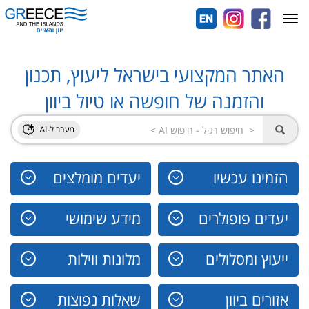
Toggle
navigation
האתר המקצועי בישראל ליעוץ, תכנון
והזמנה של חופשה או טיול ביוון
הזמינו עכשיו
יעדים מומלצים
יעדים פופולרים
מידע שימושי
ייעוץ ומסלולים
מלונות ווילות
אזורים ביוון
שאלות נפוצות