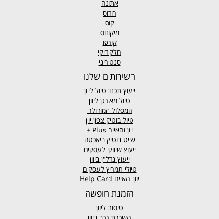
אתונה
רודוס
קוס
מיקונוס
קורפו
חלקידיקי
סנטוריני
השירותים שלנו
ייעוץ תכנון טיול ליוון
טיול מאורגן ליוון
המסלול המודולרי
טיול בוטיק צפון יוון
יוון והאיים
Plus +
שייט בוטיק ביאכטה
ייעוץ שיווקי לעסקים
ייעוץ נדל"ן ביוון
טיולי תמריץ לעסקים
יוון והאיים Help Card
הזמנת חופשה
טיסות ליוון
השכרת רכב ביוון