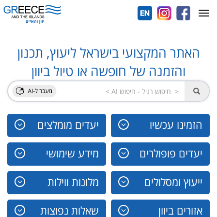
Toggle
navigation
האתר המקצועי בישראל ליעוץ, תכנון
והזמנה של חופשה או טיול ביוון
הזמינו עכשיו
יעדים מומלצים
יעדים פופולרים
מידע שימושי
ייעוץ ומסלולים
מלונות ווילות
אזורים ביוון
שאלות נפוצות