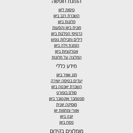
הזמנת חופשה
טיסות ליוון
השכרת רכב ביוון
מלונות ביוון
מונית ביוון
והסעות
כרטיסי הפלגות ביוון
דילים וחבילות נופש
הזמנת וילה ביוון
אטרקציות ביוון
המלצה על מלונות
מידע כללי
מזג אוויר
ביוון
יעדים בטיסה ישירה
השכרת יאכטה ביוון
סולם בופורט
ספטמבר אוקטובר ביוון
מוסיקה יוונית
אזורי ומחוזות יוון
יוגה ביוון
פסח ביוון
מומלצים בקידום