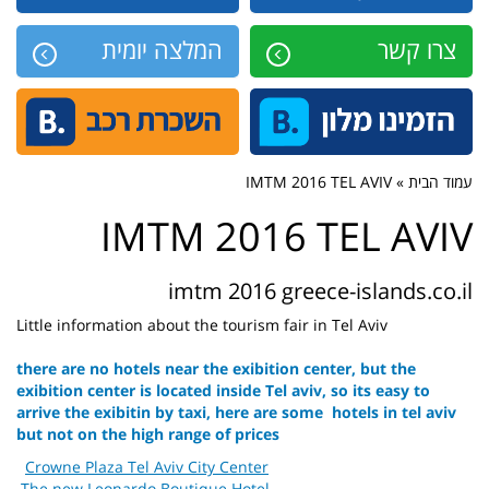
צרו קשר
המלצה יומית
עמוד הבית » IMTM 2016 TEL AVIV
IMTM 2016 TEL AVIV
imtm 2016 greece-islands.co.il
Little information
about
the
tourism fair
in Tel Aviv
there are no hotels near the exibition center, but the
exibition center is located inside Tel aviv, so its easy to
arrive the exibitin by taxi, here are some hotels in tel aviv
but not on the high range of prices
C
rowne Plaza Tel Aviv City Center
The new Leonardo Boutique Hotel