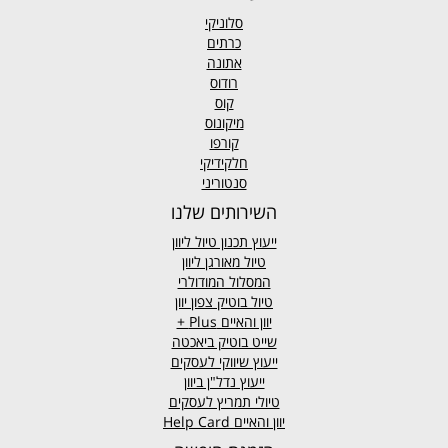
סלוניקי
כרתים
אתונה
רודוס
קוס
מיקונוס
קורפו
חלקידיקי
סנטוריני
השירותים שלנו
ייעוץ תכנון טיול ליוון
טיול מאורגן ליוון
המסלול המודולרי
טיול בוטיק צפון יוון
יוון והאיים
Plus +
שייט בוטיק ביאכטה
ייעוץ שיווקי לעסקים
ייעוץ נדל"ן ביוון
טיולי תמריץ לעסקים
יוון והאיים Help Card