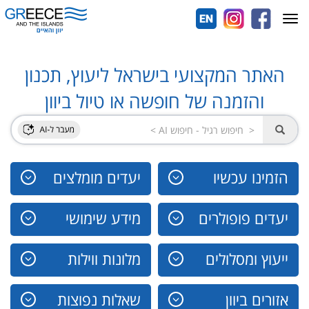
Toggle
navigation
האתר המקצועי בישראל ליעוץ, תכנון
והזמנה של חופשה או טיול ביוון
הזמינו עכשיו
יעדים מומלצים
יעדים פופולרים
מידע שימושי
ייעוץ ומסלולים
מלונות ווילות
אזורים ביוון
שאלות נפוצות