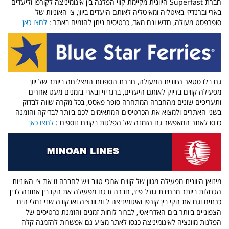
חברת Superfast היוונית מקיימת קווי הפלגה בין איגומיניצה לקורפו וליעדים
בארי וברנדיזי באיטליה ומאיטליה לאותם היעדים ביוון, צי האוניות של
סופרפסט מעולה, חדש ונח מאד, כרטיסים ניתן להזמים באתר :
לחצו כאן
גם בלו סטאר היוונית המעולה, חברת הספנות המצליחה ביותר של יוון
מפעילה קווים בדיוק לאותם היעדים, ברנדיזי ובארי בזמנים מעט אחרים
ותעריפים שונים מהחברה המתחרה סופר פאסט, בכל מקרה שווה לבדוק
בשני האתרים ולמצוא את הכרטיסים המתאימים לכם ביותר לבדיקה והזמנה
כנסו לאתר המאפשר גם הזמנה של הפלגות בקווים נוספים :
לחצו כאן
מינואן היוונית מפעילה מגוון של קווים ארוכי טווב ויש לחברה זו את צי האוניות
הגדולות ביותר מבחינת גודל פיזי, חברה זו גם מפעילה את הקו בין אתונה לבין
כרתים וגם את הקי בין קורפו ואיגומיניצה ל ומ וונציה ואנקונה שני נמלי הים
הצפוניים ביותר בים האדריאטי, לברור לוחות זמנים והזמנת כרטיסים של
הפלגות מוונציה לאיגומיניצה כנסו לאתר מציע גם אפשרות להזמנה קלה