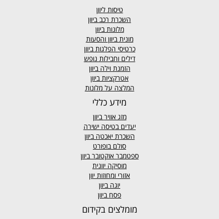
טיסות ליוון
השכרת רכב ביוון
מלונות ביוון
מונית ביוון
והסעות
כרטיסי הפלגות ביוון
דילים וחבילות נופש
הזמנת וילה ביוון
אטרקציות ביוון
המלצה על מלונות
מידע כללי
מזג אוויר
ביוון
יעדים בטיסה ישירה
השכרת יאכטה ביוון
סולם בופורט
ספטמבר אוקטובר ביוון
מוסיקה יוונית
אזורי ומחוזות יוון
יוגה ביוון
פסח ביוון
מומלצים בקידום