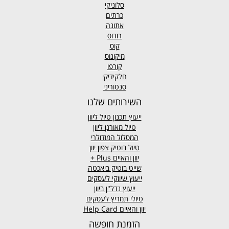
סלוניקי
כרתים
אתונה
רודוס
קוס
מיקונוס
קורפו
חלקידיקי
סנטוריני
השירותים שלנו
ייעוץ תכנון טיול ליוון
טיול מאורגן ליוון
המסלול המודולרי
טיול בוטיק צפון יוון
יוון והאיים
Plus +
שייט בוטיק ביאכטה
ייעוץ שיווקי לעסקים
ייעוץ נדל"ן ביוון
טיולי תמריץ לעסקים
יוון והאיים Help Card
הזמנת חופשה