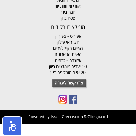
אזורי ומחוזות יוון
יוגה ביוון
פסח ביוון
מומלצים בקידום
אפירוס
- צפון יוון
חצי האי פיליון
האיים הקיקלאדים
האיים הסארונים
אלונדה - כרתים
10 יעדים מומלצים ביוון
20 איים מומלצים ביוון
Powered by
Israel-Greece.com
&
Clickgo.co.il