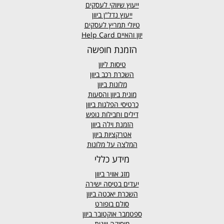
ייעוץ שיווקי לעסקים
ייעוץ נדל"ן ביוון
טיולי תמריץ לעסקים
יוון והאיים Help Card
הזמנת חופשה
טיסות ליוון
השכרת רכב ביוון
מלונות ביוון
מונית ביוון
והסעות
כרטיסי הפלגות ביוון
דילים וחבילות נופש
הזמנת וילה ביוון
אטרקציות ביוון
המלצה על מלונות
מידע כללי
מזג אוויר
ביוון
יעדים בטיסה ישירה
השכרת יאכטה ביוון
סולם בופורט
ספטמבר אוקטובר ביוון
מוסיקה יוונית