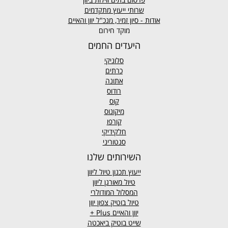
שרותי ייעוץ מתקדמים
אודות - סיון זמיר, מנכ"ל יוון והאיים
מוקד חירום
היעדים החמים
סלוניקי
כרתים
אתונה
רודוס
קוס
מיקונוס
קורפו
חלקידיקי
סנטוריני
השירותים שלנו
ייעוץ תכנון טיול ליוון
טיול מאורגן ליוון
המסלול המודולרי
טיול בוטיק צפון יוון
יוון והאיים
Plus +
שייט בוטיק ביאכטה