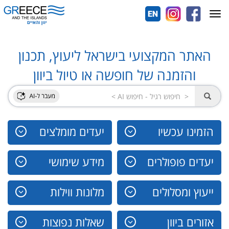
Toggle
navigation
האתר המקצועי בישראל ליעוץ, תכנון
והזמנה של חופשה או טיול ביוון
הזמינו עכשיו
יעדים מומלצים
יעדים פופולרים
מידע שימושי
ייעוץ ומסלולים
מלונות ווילות
אזורים ביוון
שאלות נפוצות