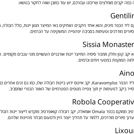
כמה יקבים מומלצים שריכזנו עבורכם, יש עוד כמובן שווה לחקור בנושא:
Gentili
ם ליד הכפר מיניס, והוא אחד היקבים הוותיקים באי המייצר מגוון יינות, כולל רובולה,
סיורים מודרכים וטעימות בסביבה יפהפייה המשקיפה על הכרמים.
Sissia Monaste
א יקב קטן וחלק ממנזר סיסיה המייצר יינות אורגניים העשויים מזני ענבים מקומיים.
לווה המוקפת במטעי זיתים וכרמים.
Aino
יקב איינוס ממוקם ליד הכפר Karavomylos, יקב איינוס ​​ידוע ביינות רובולה שלו, כמו גם זנים אח
סייר ביקב לטעימות יין תוך צפייה מנופים הפנורמיים של האזור הכפרי שמסביב.
Robola Cooperativ
יקב רובולה קואופרטיב ממוקם בכפר Omala אומאלה, יקב רובולה קואופרטיב מוקדש לייצור יי
רוך סיורים מודרכים, ללמוד על תהליך ייצור היין ולטעום מבחר מהיינות שלהם.
Lixou