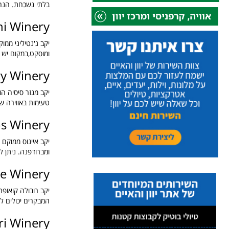
בלתי נשכחת. הנה 
ni Winery
יקב ג'נטיליני ממוק
ומוסקט,במקום יש 
ry Winery
יקב מנזר סיסיה הו
טעימות באווירה ש
s Winery
ומברודפנה. ניתן ל
e Winery
המבקרים יכולים לע
ri Winery