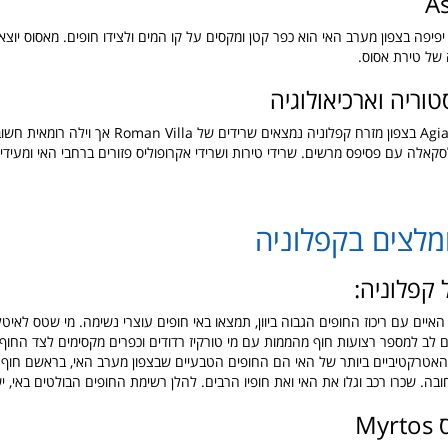
פיפה בצפון מערב האי הוא כפר קטן ומקסים על קו המים ולצידו חופים. מאסוס יוצא
 של טירת אסוס.
טוריה וארכיאולוגיה
- בכפר Agia Effimia בצפון מזרח קפלוניה נמצאים שרידים של
סקאלה עם פסיפס מרשים. שרידי טירות ושרידי אקרופוליס פזורים ברחבי האי ומעידי
מלצים בקפלוניה
 קפלוניה:
איים עם ריכוז החופים הגבוה ביוון,
תמצאו באי חופים עוצרי נשימה. מי שטס לאיטל
שם לב למספר רצועות חוף מהממות עם מי טורקיז רדודים וכפרים מקסימים לצד החוף,
בה. שכרו רכב וגלו את האי ואת חופיו הרבים. להלן
רשימת החופים הבולטים באי, יש
My