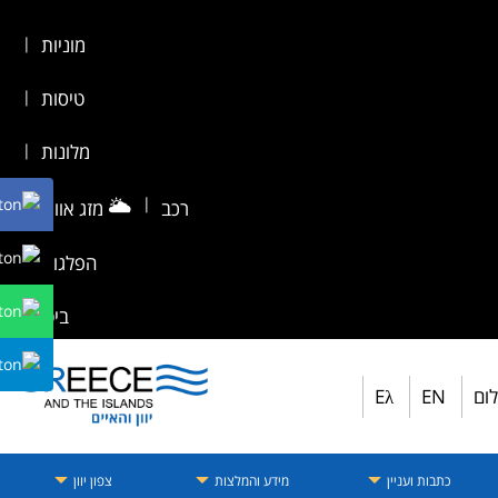
מוניות
|
טיסות
|
מלונות
|
🌥️
|
רכב
מזג אוויר
|
הפלגות
|
ביטוח
לום
EN
Eλ
כתבות ועניין
מידע והמלצות
צפון יוון