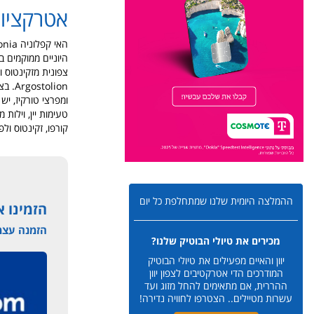
אטרקציו
האי קפלוניה
היוניים ממוקמים ב
צפונית
מזקינטוס
ו
Argostolion. בצמוד לקפלוניה ממזרח נמצא האי המיתולוגי הקטן איתקה Ithaca.
ומפרצי טורקיז, יש 
טעימות יין, וילות
קורפו, זקינטוס ול
ההמלצה היומית שלנו שמתחלפת כל יום
הזמינו א
הזמנה עצמא
מכירים את טיולי הבוטיק שלנו?
יוון והאיים מפעילים את טיולי הבוטיק
המודרכים הדי אטרקטיבים לצפון יוון
ההררית, אם מתאימים להחל מזוג ועד
עשרות מטיילים.. הצטרפו לחוויה נדירה!