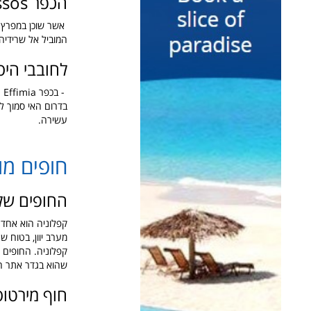
הכפר Assos
אשר שוכן במפרץ י
המוביל אל שרידיה
לחובבי היס
בדרום האי סמוך ל
עשירה.
חופים מו
החופים של
קפלוניה הוא אחד ה
מערב יוון, בטוח 
קפלוניה.
שהוא בגדר אתר חו
חוף מירטוס rtos