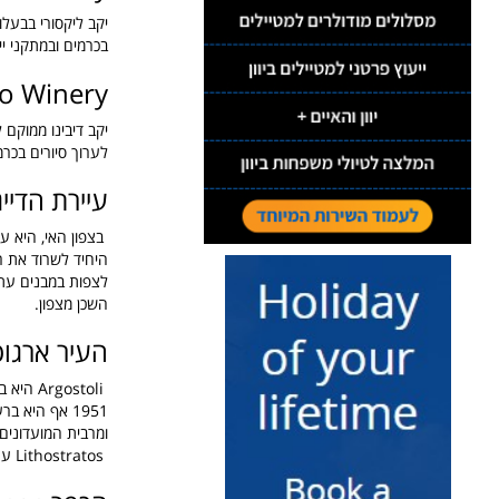
יקב ליקסורי בבעלו
בכרמים ובמתקני יי
no Winery
לערוך סיורים בכרמ
עיירת הדייגים 
בצפון האי, היא ע
לצפות במבנים עתי
השכן מצפון.
העיר ארגוס
Argostoli
היא ב
1951 אף היא ברעידת אדמה. בארגוסטולי יש 2 מוזיאונים: המוזיאון הארכיאולוגי ומוזיאון הפולקלור.
ומרבית המועדונים
Lithostratos
עם