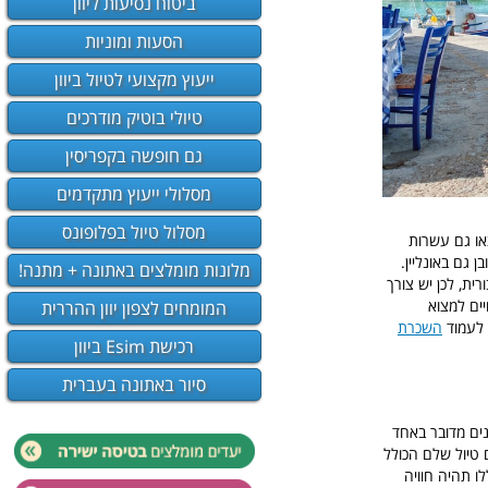
ביטוח נסיעות ליוון
הסעות ומוניות
ייעוץ מקצועי לטיול ביוון
טיולי בוטיק מודרכים
גם חופשה בקפריסין
מסלולי ייעוץ מתקדמים
מסלול טיול בפלופונס
צאו גם עשרות
ן גם באונליין.
מלונות מומלצים באתונה + מתנה!
ית, לכן יש צורך
ים למצוא
המומחים לצפון יוון ההררית
ו לעמוד
השכרת
רכישת Esim ביוון
סיור באתונה בעברית
פנים מדובר באחד
 טיול שלם הכולל
ו תהיה חוויה