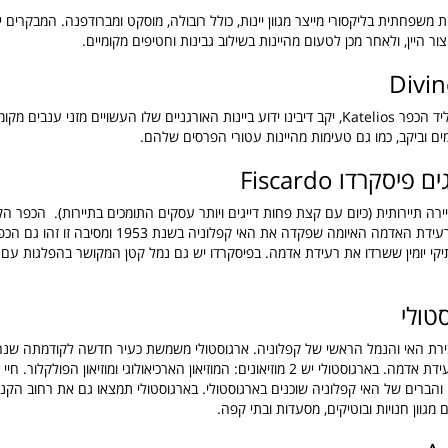
ת משפחתית בליקסורי מייצר מגוון יינות, כולל רובולה, מוסקט ומברודפנה. המבקרים יכ
צור היין, ולאחר מכן לטעום מהיינות בשילוב גבינות
וחטיפים מקומיים.
Divi
יקב דיבינו ממוקם ליד הכפר Katelios, יקב דיבינו ידוע ביינות האורגניים שלו העשויים מזני ענב
ים וביקב, כמו גם טעימות מהיינות עטורי הפרסים שלהם.
פיסקרדו Fiscardo
יירה תיירותית (כיום עם קצת פחות דייגים ויותר עסקים התומכים בתיירות). הכפר ה
היחיד לשרוד את רעידת האדמה האיומה שפקדה את האי קפלוניה בש
קי יומין ששרדו את רעידת אדמה. בפיסקרדו יש גם נמל קטן המקושר בהפלגות עם
טולי
ירת האי והנמל הראשי של קפלוניה. ארגוסטולי
משמשת כעיר חדשה לקודמתה שנח
חיי 
 והברים של האי קפלוניה שוכנים בארגוסטולי. בארגוסטולי תמצאו גם את רחוב הקני
 מגוון חנויות ובוטיקים, מסעדות ובתי קפה.