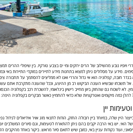
י ויופיו נובע מהשילוב של הרים ירוקים ומי ים בצבע טורקיז. בין שיפולי ההרים תמ
מים. מידע על מסלולים ניתן למצוא בתחנות מידע לתיירים במוקדי התיירות באי וכמוב
בגדר חובה, קפלוניה הוא אי גדול והררי ואנו לא ממליצים להסתמך על תחבורה ציבור
 אל תשכחו שבשיא העונה הביקוש רב מן ההיצע, וככל שהעונה מתקרבת אתם עשוי
ן. לא לשכוח גם שהחוק ביוון מחייב רישיון בינלאומי, להשכרת רכב בקפלוניה הכנס
? להלן כמה מיקומים ואטרקציות שלא כדאי להחמיץ כאשר מבקרים בקפלוניה היפה:
וטעימות יין
יצור היין שלה, במיוחד ביין רובולה החזק
, הודות לתנאי מזג אויר אידיאלים לגידול ג
 של האי. יש באי הרבה יקבים בהם ניתן להתארח לטעימות, וגם סיורים המשלבים יום
אני, ועוד נקודות עניין באי, כמובן שיש לתאם סיור מראש.
ביקור באחד מהיקבים הלל