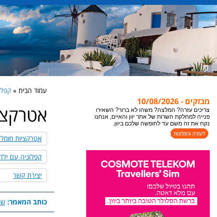
עמוד הבית »
קפלוניה a
מבזקים - 10/08/2026
אטרקצי
אתר יוון והאיים מתעדכן במידע חדש כל הזמן, לקבלת
המידע העדכני ביותר לעמוד בו אתם נמצאים או
צופים, מומלץ לבצע ריפרש לעמוד "רענון".
אטרקציות מומלצ
צריכים עזרה? המלצה? משהו לא ברור? השאירו
פנייה למחלקת השרות של אתר יוון והאיים, אנחנו
קפלוניה עם ילד
נקח את זה משם עד לחופשה שלכם ביוון.
יצירת קשר
כותב המאמר:
שי