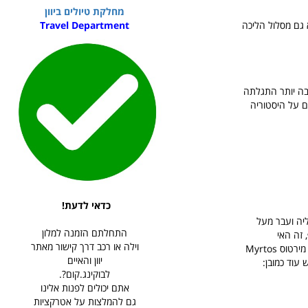
מחלקת טיולים ביוון
Travel Department
 גם מסלול הליכה
 Roman Villa אך וילה רומאית חשובה יותר התגלתה
ם על היסטוריה
כדאי לדעת!
יה ועבר מעל
התחלתם הזמנה למלון
 זה האי
וילה או רכב דרך קישור מאתר
החופים האטרקטיביים ביותר של האי הם החופים הטבעיים שבצפון מערב האי, בראשם חוף מירטוס Myrtos
יוון והאיים
 עוד כמובן:
לבוקינג.קום?.
אתם יכולים לפנות אלינו
גם להמלצות על אטרקציות