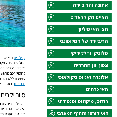
קפלוניה
הוא אי הרר
מסלולי הליכה מקסי
בקפלוניה רכב הוא 
להזמין רכב מראש.
עצמכם ללא רכב זמי
רכב ביוון
. ומה עוד
סיור יקבים 
–
קפלוניה ידועה בי
הייצואים הגדולים
יקב, את מערת מליס