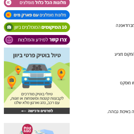
 מברודאפנה
 המקום מציע
רים כמו מוסקט
נות רובולה באיכות גבוהה.