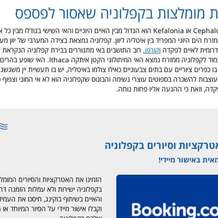
ת מומלצות בקפלוניה שאסור לפספס
Cephalonia או Kefalonia הוא הגדול מבין האיים היוניים והאי השישי בגודלו מבין כל
מזרח הים היוֺני המפריד בין איטליה ליוון. קפלוניה נמצאת בצידה המערבי של יוון מע
דרומית לאיים
לפקדה
וקורפו
.
רוב התושבים באי מתגוררים בבירת קפלוניה הנקראת אר
האי שופע בהרים י
בו כפרים ציוריים עם בתים צבעוניים כאילו צולמו באיטליה, יש בו תעשיית יין משגשגת
 מעוצבות להשכרה בספוטים עוצרי נשימה והבונוס שקפלוניה הוא לא אי המוני וצפוף 
פקדה, וזאת כי ההגעה אליו פחות נוחה.
טרקציות וסיורים בקפלוניה
ית באישור מיידי!
הזמינו את האטרקציות והסיורים המומלצ
בקפלוניה ישירות ולא עמלות הזמנה דרך 
והאיים בשיתוף בוקינג, חיסכו את העמי
וקבלו אישור מיידי על הסיור המיוחד או