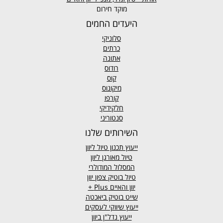
מוקד חירום
היעדים החמים
סלוניקי
כרתים
אתונה
רודוס
קוס
מיקונוס
קורפו
חלקידיקי
סנטוריני
השירותים שלנו
ייעוץ תכנון טיול ליוון
טיול מאורגן ליוון
המסלול המודולרי
טיול בוטיק צפון יוון
יוון והאיים
Plus +
שייט בוטיק ביאכטה
ייעוץ שיווקי לעסקים
ייעוץ נדל"ן ביוון