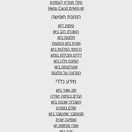
טיולי תמריץ לעסקים
יוון והאיים Help Card
הזמנת חופשה
טיסות ליוון
השכרת רכב ביוון
מלונות ביוון
מונית ביוון
והסעות
כרטיסי הפלגות ביוון
דילים וחבילות נופש
הזמנת וילה ביוון
אטרקציות ביוון
המלצה על מלונות
מידע כללי
מזג אוויר
ביוון
יעדים בטיסה ישירה
השכרת יאכטה ביוון
סולם בופורט
ספטמבר אוקטובר ביוון
מוסיקה יוונית
אזורי ומחוזות יוון
יוגה ביוון