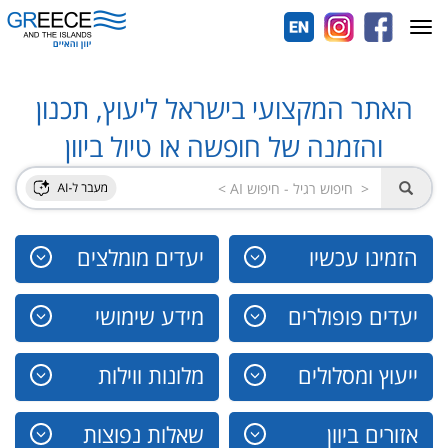
Toggle
navigation
האתר המקצועי בישראל ליעוץ, תכנון
והזמנה של חופשה או טיול ביוון
הזמינו עכשיו
יעדים מומלצים
יעדים פופולרים
מידע שימושי
ייעוץ ומסלולים
מלונות ווילות
אזורים ביוון
שאלות נפוצות