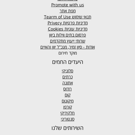
Promote with us
מפת אתר
תנאי שימוש
Tearm of Use
מדיניות פרטיות
Privecy
מדיניות עוגיות
Cookies
פרסום בתים ווילות ביוון
שרותי ייעוץ מתקדמים
אודות - סיון זמיר, מנכ"ל יוון והאיים
מוקד חירום
היעדים החמים
סלוניקי
כרתים
אתונה
רודוס
קוס
מיקונוס
קורפו
חלקידיקי
סנטוריני
השירותים שלנו