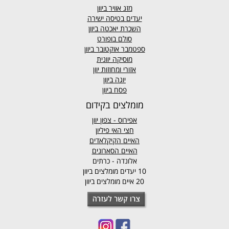
מזג אוויר
ביוון
יעדים בטיסה ישירה
השכרת יאכטה ביוון
סולם בופורט
ספטמבר אוקטובר ביוון
מוסיקה יוונית
אזורי ומחוזות יוון
יוגה ביוון
פסח ביוון
מומלצים בקידום
אפירוס
- צפון יוון
חצי האי פיליון
האיים הקיקלאדים
האיים הסארונים
אלונדה - כרתים
10 יעדים מומלצים ביוון
20 איים מומלצים ביוון