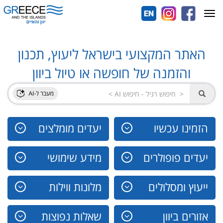
Toggle
navigation
האתר המקצועי בישראל ליעוץ, תכנון
והזמנה של חופשה או טיול ביוון
הזמינו עכשיו
יעדים מומלצים
יעדים פופולרים
מידע שימושי
ייעוץ ומסלולים
מלונות ווילות
אזורים ביוון
שאלות נפוצות