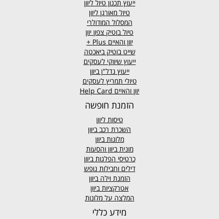
ייעוץ תכנון טיול ליוון
טיול מאורגן ליוון
המסלול המודולרי
טיול בוטיק צפון יוון
יוון והאיים
Plus +
שייט בוטיק ביאכטה
ייעוץ שיווקי לעסקים
ייעוץ נדל"ן ביוון
טיולי תמריץ לעסקים
יוון והאיים Help Card
הזמנת חופשה
טיסות ליוון
השכרת רכב ביוון
מלונות ביוון
מונית ביוון
והסעות
כרטיסי הפלגות ביוון
דילים וחבילות נופש
הזמנת וילה ביוון
אטרקציות ביוון
המלצה על מלונות
מידע כללי