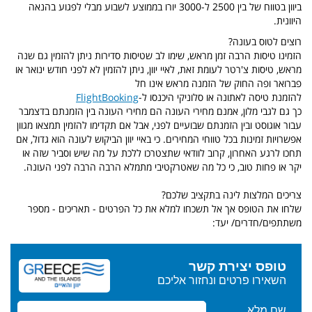
ביוון בטווח של בין 2500 ל-3000 יורו בממוצע לשבוע מבלי לפגוע בהנאה
היוונית.
רוצים לטוס בעונה?
הזמינו טיסות הרבה זמן מראש, שימו לב שטיסות סדירות ניתן להזמין גם שנה
מראש, טיסות צ'רטר לעומת זאת, לאיי יוון, ניתן להזמין לא לפני חודש ינואר או
פברואר ופה החוק של הזמנה מראש אינו חל
להזמנת טיסה לאתונה או סלוניקי היכנסו ל-
FlightBooking
כך גם לגבי מלון, אמנם מחירי העונה הם מחירי העונה בין הזמנתם בדצמבר
עבור אוגוסט ובין הזמנתם שבועיים לפני, אבל אם תקדימו להזמין תמצאו מגוון
אפשרויות זמינות בכל טווחי המחירים. כי באיי יוון הביקוש לעונה הוא גדול, אם
תחכו לרגע האחרון, קרוב לוודאי שתצטרכו ללכת על מה שיש וסביר שזה או
יקר או פחות טוב, כי כל מה שאטרקטיבי מתמלא הרבה הרבה לפני העונה.
צריכים המלצות לינה בתקציב שלכם?
שלחו את הטופס אך אל תשכחו למלא את כל הפרטים - תאריכים - מספר
משתתפים/חדרים/ יעד: