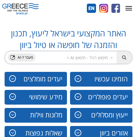
Toggle
navigation
האתר המקצועי בישראל ליעוץ, תכנון
והזמנה של חופשה או טיול ביוון
הזמינו עכשיו
יעדים מומלצים
יעדים פופולרים
מידע שימושי
ייעוץ ומסלולים
מלונות ווילות
אזורים ביוון
שאלות נפוצות