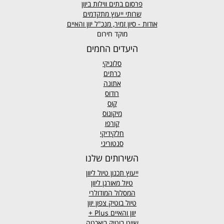
פרסום בתים ווילות ביוון
שרותי ייעוץ מתקדמים
אודות - סיון זמיר, מנכ"ל יוון והאיים
מוקד חירום
היעדים החמים
סלוניקי
כרתים
אתונה
רודוס
קוס
מיקונוס
קורפו
חלקידיקי
סנטוריני
השירותים שלנו
ייעוץ תכנון טיול ליוון
טיול מאורגן ליוון
המסלול המודולרי
טיול בוטיק צפון יוון
יוון והאיים
Plus +
שייט בוטיק ביאכטה