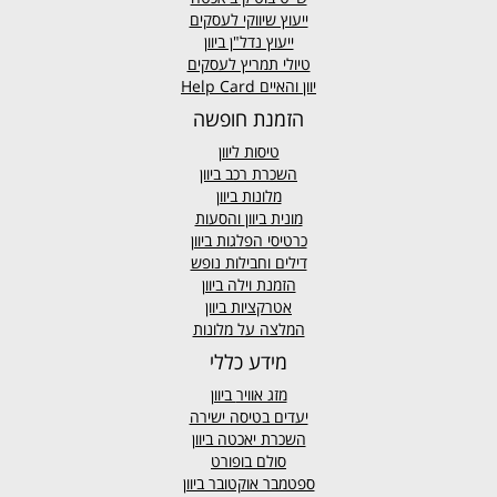
ייעוץ שיווקי לעסקים
ייעוץ נדל"ן ביוון
טיולי תמריץ לעסקים
יוון והאיים Help Card
הזמנת חופשה
טיסות ליוון
השכרת רכב ביוון
מלונות ביוון
מונית ביוון
והסעות
כרטיסי הפלגות ביוון
דילים וחבילות נופש
הזמנת וילה ביוון
אטרקציות ביוון
המלצה על מלונות
מידע כללי
מזג אוויר
ביוון
יעדים בטיסה ישירה
השכרת יאכטה ביוון
סולם בופורט
ספטמבר אוקטובר ביוון