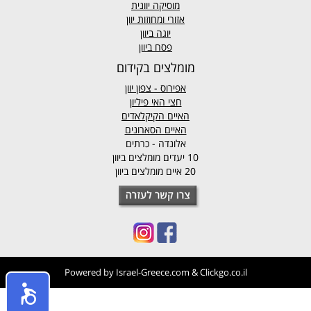
מוסיקה יוונית
אזורי ומחוזות יוון
יוגה ביוון
פסח ביוון
מומלצים בקידום
אפירוס
- צפון יוון
חצי האי פיליון
האיים הקיקלאדים
האיים הסארונים
אלונדה - כרתים
10 יעדים מומלצים ביוון
20 איים מומלצים ביוון
Powered by
Israel-Greece.com
&
Clickgo.co.il