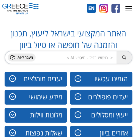
Toggle
navigation
האתר המקצועי בישראל ליעוץ, תכנון
והזמנה של חופשה או טיול ביוון
הזמינו עכשיו
יעדים מומלצים
יעדים פופולרים
מידע שימושי
ייעוץ ומסלולים
מלונות ווילות
אזורים ביוון
שאלות נפוצות