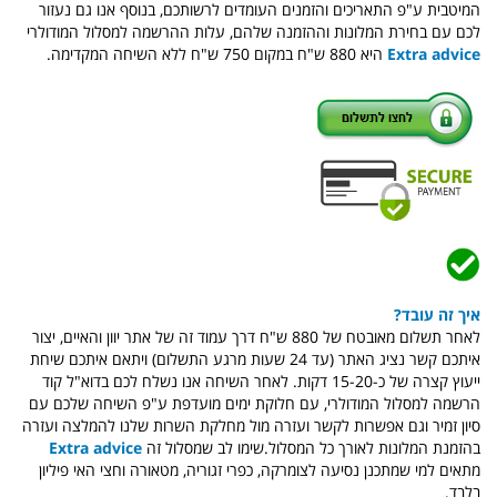
המיטבית ע"פ התאריכים והזמנים העומדים לרשותכם, בנוסף אנו גם נעזור
לכם עם בחירת המלונות וההזמנה שלהם, עלות ההרשמה למסלול המודולרי
Extra advice
היא 880 ש"ח במקום 750 ש"ח ללא השיחה המקדימה.
איך זה עובד?
לאחר תשלום מאובטח של 880 ש"ח דרך עמוד זה של אתר יוון והאיים, יצור
איתכם קשר נציג האתר (עד 24 שעות מרגע התשלום) ויתאם איתכם שיחת
ייעוץ קצרה של כ-15-20 דקות. לאחר השיחה אנו נשלח לכם בדוא"ל קוד
הרשמה למסלול המודולרי, עם חלוקת ימים מועדפת ע"פ השיחה שלכם עם
סיון זמיר וגם אפשרות לקשר ועזרה מול מחלקת השרות שלנו להמלצה ועזרה
בהזמנת המלונות לאורך כל המסלול.שימו לב שמסלול זה
Extra advice
מתאים למי שמתכנן נסיעה לצומרקה, כפרי זגוריה, מטאורה וחצי האי פיליון
בלבד.