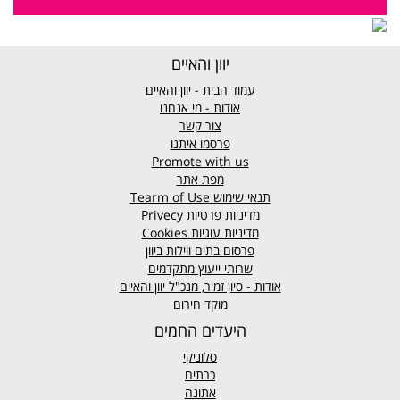
יוון והאיים
עמוד הבית - יוון והאיים
אודות - מי אנחנו
צור קשר
פרסמו איתנו
Promote with us
מפת אתר
תנאי שימוש
Tearm of Use
מדיניות פרטיות
Privecy
מדיניות עוגיות
Cookies
פרסום בתים ווילות ביוון
שרותי ייעוץ מתקדמים
אודות - סיון זמיר, מנכ"ל יוון והאיים
מוקד חירום
היעדים החמים
סלוניקי
כרתים
אתונה