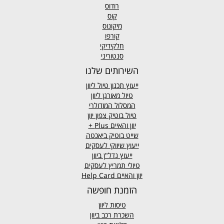
רודוס
קוס
מיקונוס
קורפו
חלקידיקי
סנטוריני
השירותים שלנו
ייעוץ תכנון טיול ליוון
טיול מאורגן ליוון
המסלול המודולרי
טיול בוטיק צפון יוון
יוון והאיים
Plus +
שייט בוטיק ביאכטה
ייעוץ שיווקי לעסקים
ייעוץ נדל"ן ביוון
טיולי תמריץ לעסקים
יוון והאיים Help Card
הזמנת חופשה
טיסות ליוון
השכרת רכב ביוון