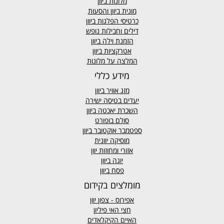
מלונות ביוון
מונית ביוון
והסעות
כרטיסי הפלגות ביוון
דילים וחבילות נופש
הזמנת וילה ביוון
אטרקציות ביוון
המלצה על מלונות
מידע כללי
מזג אוויר
ביוון
יעדים בטיסה ישירה
השכרת יאכטה ביוון
סולם בופורט
ספטמבר אוקטובר ביוון
מוסיקה יוונית
אזורי ומחוזות יוון
יוגה ביוון
פסח ביוון
מומלצים בקידום
אפירוס
- צפון יוון
חצי האי פיליון
האיים הקיקלאדים