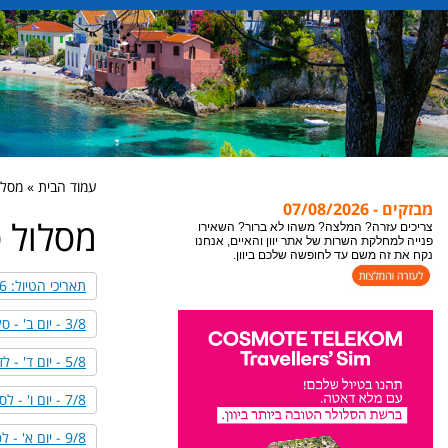
עמוד הבית » מסלול
מבזקים - 07/08/2026
מסלול ט
צריכים עזרה? המלצה? משהו לא ברור? השאירו
פנייה למחלקת השרות של אתר יוון והאיים, אנחנו
נקח את זה משם עד לחופשה שלכם ביוון.
תאריכי הטיול: 3-12/8/2026
3/8 - יום ב' - סלוניקי לצומרקה
5/8 - יום ד' - לזגוריה ויואנינה
7/8 - יום ו' - לסלוניקי
9/8 - יום א' - לפיליון