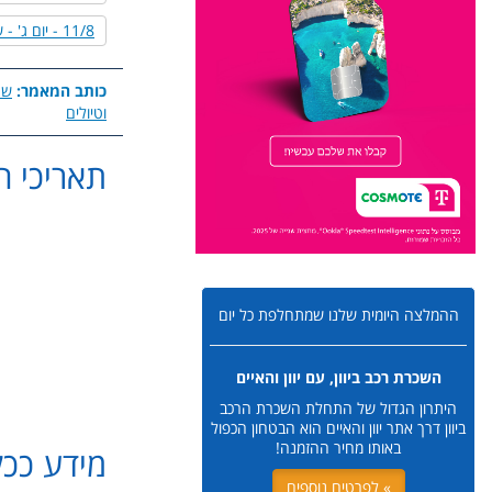
11/8 - יום ג' - שייט במערב פיליון
כותב המאמר:
שר
וטיולים
תאריכי הטיול: 6
פרטי התקשרות:
מסלול 
ההמלצה היומית שלנו שמתחלפת כל יום
השכרת רכב ביוון, עם יוון והאיים
היתרון הגדול של התחלת השכרת הרכב
ביוון דרך אתר יוון והאיים הוא הבטחון הכפול
באותו מחיר ההזמנה!
מידע ככל
» לפרטים נוספים