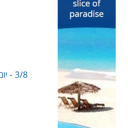
3/8 - יום ב' - סלוניקי לצומרקה
נחיתה בסלוניקי וא
שימו לב:
חובה לה
רישיון בינלאומי קל
הרישיון הבינלאומ
היא תחנת הרענון 
כמו כן, לאחר שתצ
קניה מרוכזת, מוטב לנסוע לסופר קר