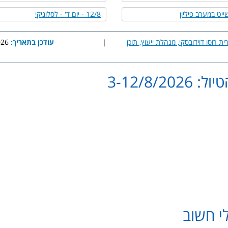
12/8 - יום ד' - לסלוניקי
ית רוסו דוידובסקי, מנהלת ייעוץ, תוכן
|
עודכן בתאריך:
6:37
3-12/8/202
clickgo.co.il@gmail.com
greece.isl@gmail.com
זה הינו אישי ואין להעבירו הל
י חשוב