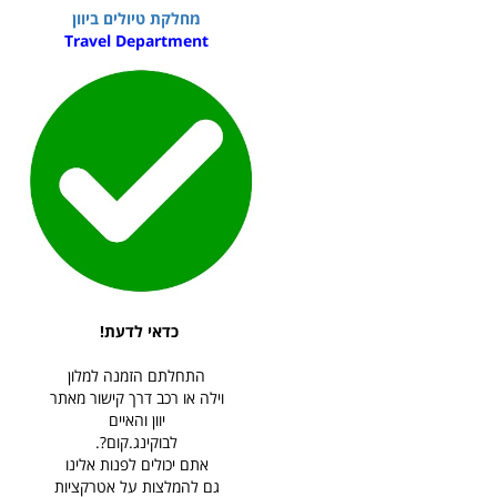
מחלקת טיולים ביוון
Travel Department
כדאי לדעת!
התחלתם הזמנה למלון
וילה או רכב דרך קישור מאתר
יוון והאיים
שימו לב שבמידת הצורך, תדלקו עוד באיזור השדה, כי מרגע העליה על האוטוסטרדה אין תחנות דלק עד ל-STRATA -
לבוקינג.קום?.
אתם יכולים לפנות אלינו
. אם צריכים
גם להמלצות על אטרקציות