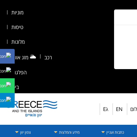
מוניות
|
טיסות
|
מלונות
|
🌥️
|
רכב
מזג אוויר
|
הפלגות
|
ביטוח
לום
EN
Eλ
כתבות ועניין
מידע והמלצות
צפון יוון