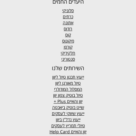
היעדים החמים
סלוניקי
כרתים
אתונה
רודוס
קוס
מיקונוס
קורפו
חלקידיקי
סנטוריני
השירותים שלנו
ייעוץ תכנון טיול ליוון
טיול מאורגן ליוון
המסלול המודולרי
טיול בוטיק צפון יוון
יוון והאיים
Plus +
שייט בוטיק ביאכטה
ייעוץ שיווקי לעסקים
ייעוץ נדל"ן ביוון
טיולי תמריץ לעסקים
יוון והאיים Help Card