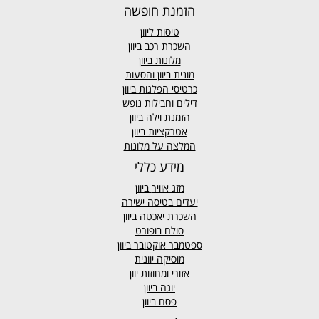
הזמנת חופשה
טיסות ליוון
השכרת רכב ביוון
מלונות ביוון
מונית ביוון
והסעות
כרטיסי הפלגות ביוון
דילים וחבילות נופש
הזמנת וילה ביוון
אטרקציות ביוון
המלצה על מלונות
מידע כללי
מזג אוויר
ביוון
יעדים בטיסה ישירה
השכרת יאכטה ביוון
סולם בופורט
ספטמבר אוקטובר ביוון
מוסיקה יוונית
אזורי ומחוזות יוון
יוגה ביוון
פסח ביוון