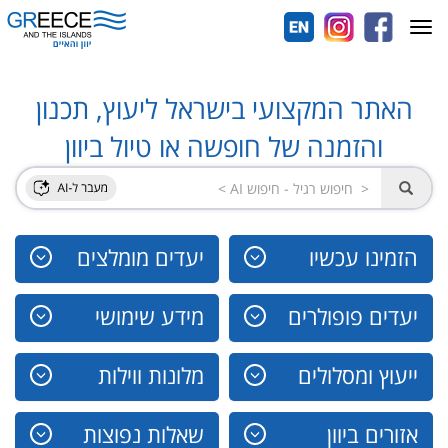
Toggle
navigation
האתר המקצועי בישראל ליעוץ, תכנון
והזמנה של חופשה או טיול ביוון
הזמינו עכשיו
יעדים מומלצים
יעדים פופולרים
מידע שימושי
ייעוץ ומסלולים
מלונות ווילות
אזורים ביוון
שאלות נפוצות