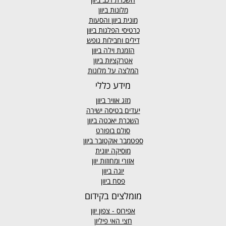
מלונות ביוון
מונית ביוון
והסעות
כרטיסי הפלגות ביוון
דילים וחבילות נופש
הזמנת וילה ביוון
אטרקציות ביוון
המלצה על מלונות
מידע כללי
מזג אוויר
ביוון
יעדים בטיסה ישירה
השכרת יאכטה ביוון
סולם בופורט
ספטמבר אוקטובר ביוון
מוסיקה יוונית
אזורי ומחוזות יוון
יוגה ביוון
פסח ביוון
מומלצים בקידום
אפירוס
- צפון יוון
חצי האי פיליון