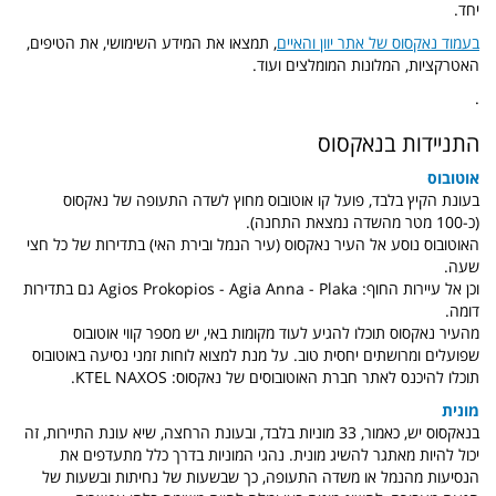
יחד.
בעמוד נאקסוס של אתר יוון והאיים
, תמצאו את המידע השימושי, את הטיפים,
האטרקציות, המלונות המומלצים ועוד.
.
התניידות בנאקסוס
אוטובוס
בעונת הקיץ בלבד, פועל קו אוטובוס מחוץ לשדה התעופה של נאקסוס
(כ-100 מטר מהשדה נמצאת התחנה).
האוטובוס נוסע אל העיר נאקסוס (עיר הנמל ובירת האי) בתדירות של כל חצי
שעה.
וכן אל עיירות החוף: Agios Prokopios - Agia Anna - Plaka גם בתדירות
דומה.
מהעיר נאקסוס תוכלו להגיע לעוד מקומות באי, יש מספר קווי אוטובוס
שפועלים ומרושתים יחסית טוב. על מנת למצוא לוחות זמני נסיעה באוטובוס
תוכלו להיכנס לאתר חברת האוטובוסים של נאקסוס: KTEL NAXOS.
מונית
בנאקסוס יש, כאמור, 33 מוניות בלבד, ובעונת הרחצה, שיא עונת התיירות, זה
יכול להיות מאתגר להשיג מונית. נהגי המוניות בדרך כלל מתעדפים את
הנסיעות מהנמל או משדה התעופה, כך שבשעות של נחיתות ובשעות של