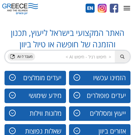
Toggle
navigation
האתר המקצועי בישראל ליעוץ, תכנון
והזמנה של חופשה או טיול ביוון
הזמינו עכשיו
יעדים מומלצים
יעדים פופולרים
מידע שימושי
ייעוץ ומסלולים
מלונות ווילות
אזורים ביוון
שאלות נפוצות