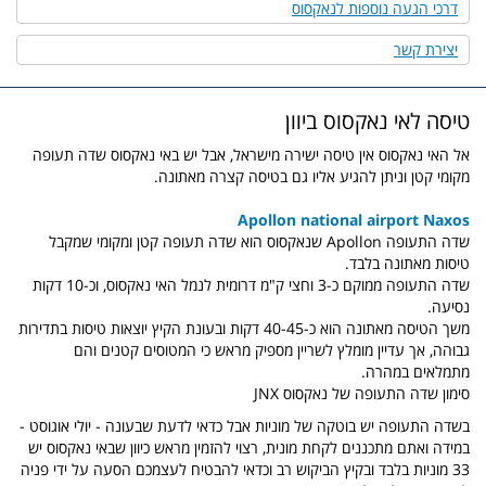
דרכי הגעה נוספות לנאקסוס
יצירת קשר
טיסה לאי נאקסוס ביוון
אל האי נאקסוס אין טיסה ישירה מישראל, אבל יש באי נאקסוס שדה תעופה
מקומי קטן וניתן להגיע אליו גם בטיסה קצרה מאתונה.
Apollon national airport Naxos
שדה התעופה Apollon שנאקסוס הוא שדה תעופה קטן ומקומי שמקבל
טיסות מאתונה בלבד.
שדה התעופה ממוקם כ-3 וחצי ק"מ דרומית לנמל האי נאקסוס, וכ-10 דקות
נסיעה.
משך הטיסה מאתונה הוא כ-40-45 דקות ובעונת הקיץ יוצאות טיסות בתדירות
גבוהה, אך עדיין מומלץ לשריין מספיק מראש כי המטוסים קטנים והם
מתמלאים במהרה.
סימון שדה התעופה של נאקסוס JNX
בשדה התעופה יש בוטקה של מוניות אבל כדאי לדעת שבעונה - יולי אוגוסט -
במידה ואתם מתכננים לקחת מונית, רצוי להזמין מראש כיוון שבאי נאקסוס יש
33 מוניות בלבד ובקיץ הביקוש רב וכדאי להבטיח לעצמכם הסעה על ידי פניה