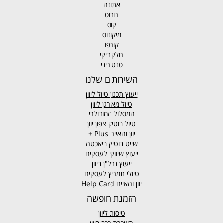
אתונה
רודוס
קוס
מיקונוס
קורפו
חלקידיקי
סנטוריני
השירותים שלנו
ייעוץ תכנון טיול ליוון
טיול מאורגן ליוון
המסלול המודולרי
טיול בוטיק צפון יוון
יוון והאיים
Plus +
שייט בוטיק ביאכטה
ייעוץ שיווקי לעסקים
ייעוץ נדל"ן ביוון
טיולי תמריץ לעסקים
יוון והאיים Help Card
הזמנת חופשה
טיסות ליוון
השכרת רכב ביוון