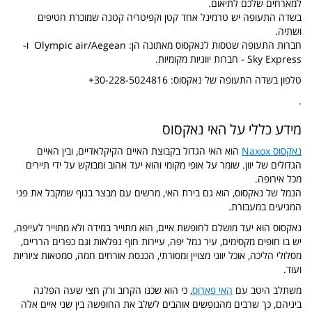
למארחים שלכם לתיאום.
בשדה התעופה יש טרמינל אחד קטן וקפיטריה קטנה שמוכרת חטיפים
ושתיה.
חברות התעופה שטסות לנאקסוס מאתונה הן: Olympic air/Aegean ו-
Sky Express - חברות יווניות מקומיות.
טלפון בשדה התעופה של נאקסוס: 30-228-5024816+
.
מידע כללי על האי נאקסוס
נאקסוס Naxox
הוא האי הגדול בקבוצת האיים הקיקלאדיים, ובין האיים
הגדולים של יוון. שומר על אופי מקומי והוא יעד אהוב ומבוקש על ידי תיירים
מכל אירופה.
הנמל של נאקסוס, הוא גם בירת האי, מרשים עם מבצר בנוף שמקבל את פני
המגיעים במעבורת.
נאקסוס הוא יעד מושלם לחופשת איים, הוא מתוייר במידה ולא מתוייר לעייפה,
יש בו חופים מקסימים, עיר נמל יפה, עיירות חוף נפלאות וגם כפרים הרריים,
מסלולי הליכה, אוכל יווני מצויין ומסורתי, הכנסת אורחים חמה, סמטאות ציוריות
ועוד.
משתלב היטב עם
האי פארוס
, כי הוא שכנו הקרוב ורק חצי שעה הפלגה
ביניהם, כך שרבים מהנופשים אוהבים לשלב את החופשה בין שני איים אלה