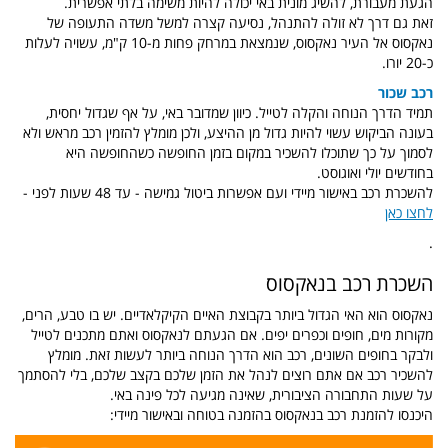
הגעת מעבורת, להשיג מונית באי יכולה להיות משימה בלתי אפשרית.
זאת גם דרך לא זולה להתנהל, נסיעה קצרה למשל משדה התעופה של
נאקסוס אל העיר נאקסוס, שנמצאת במרחק פחות מ-10 ק"מ, עשויה לעלות
כ-20 יורו.
רכב שכור
תמיד הדרך הנוחה והקלה לטייל. כיוון שמדובר באי, על אף שגדול יחסית,
בעונה הביקוש עשוי להיות גדול מן ההיצע, ולכן מומלץ להזמין רכב מראש ולא
לסמוך על כך שתוכלו להשכיר במקום בזמן החופשה כשהחופשה היא
בחודשים יולי ואוגוסט.
להשכרת רכב באישור מיידי ועם אפשרות ביטול גמישה - עד 48 שעות לפני -
לחצו כאן
.
השכרת רכב בנאקסוס
נאקסוס הוא האי הגדול ביותר בקבוצת האיים הקיקלאדיים. יש בו טבע, הרים,
מקורות מים, חופים וכפרים יפים. אם הגעתם לנאקסוס ואתם מתכנים לטייל
ולבקר בחופים השונים, רכב הוא הדרך הנוחה ביותר לעשות זאת. מומלץ
להשכיר רכב אם אתם רוצים לנהל את הזמן שלכם בקצב שלכם, בלי להסתמך
על שעות התחבורה הציבורית, שאינה מגיעה לכל פינה באי.
היכנסו להזמנת רכב בנאקסוס בהזמנה בטוחה ובאישור מיידי: