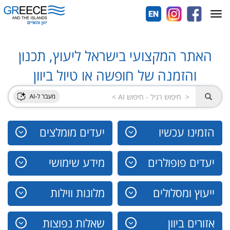
Toggle
navigation
האתר המקצועי בישראל ליעוץ, תכנון
והזמנה של חופשה או טיול ביוון
הזמינו עכשיו
יעדים מומלצים
יעדים פופולרים
מידע שימושי
ייעוץ ומסלולים
מלונות ווילות
אזורים ביוון
שאלות נפוצות