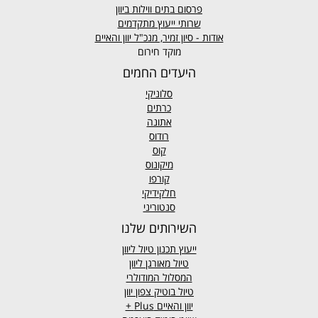
פרסום בתים ווילות ביוון
שרותי ייעוץ מתקדמים
אודות - סיון זמיר, מנכ"ל יוון והאיים
מוקד חירום
היעדים החמים
סלוניקי
כרתים
אתונה
רודוס
קוס
מיקונוס
קורפו
חלקידיקי
סנטוריני
השירותים שלנו
ייעוץ תכנון טיול ליוון
טיול מאורגן ליוון
המסלול המודולרי
טיול בוטיק צפון יוון
יוון והאיים
Plus +