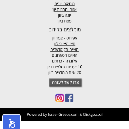
מוסיקה יוונית
אזורי ומחוזות יוון
יוגה ביוון
פסח ביוון
מומלצים בקידום
אפירוס
- צפון יוון
חצי האי פיליון
האיים הקיקלאדים
האיים הסארונים
אלונדה - כרתים
10 יעדים מומלצים ביוון
20 איים מומלצים ביוון
Powered by
Israel-Greece.com
&
Clickgo.co.il