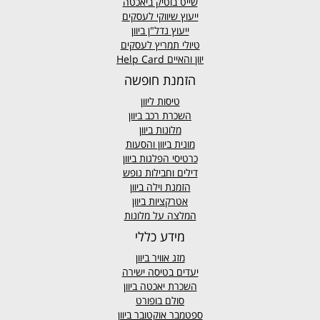
שייט בוטיק ביאכטה
ייעוץ שיווקי לעסקים
ייעוץ נדל"ן ביוון
טיולי תמריץ לעסקים
יוון והאיים Help Card
הזמנת חופשה
טיסות ליוון
השכרת רכב ביוון
מלונות ביוון
מונית ביוון
והסעות
כרטיסי הפלגות ביוון
דילים וחבילות נופש
הזמנת וילה ביוון
אטרקציות ביוון
המלצה על מלונות
מידע כללי
מזג אוויר
ביוון
יעדים בטיסה ישירה
השכרת יאכטה ביוון
סולם בופורט
ספטמבר אוקטובר ביוון