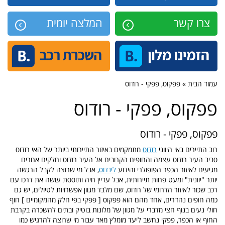
צרו קשר
המלצה יומית
עמוד הבית » פפקוס, פפקי - רודוס
פפקוס, פפקי - רודוס
פפקוס, פפקי - רודוס
רוב התיירים באי היווני
רודוס
מתמקמים באיזור התיירותי ביותר של האי רודוס
סביב העיר רודוס עצמה והחופים הקרובים אל העיר רודוס וחלקים אחרים
מגיעים לאיזור הכפר הפופולרי והידוע
לינדוס
, אבל מי שרוצה לקבל הרגשה
יותר "יוונית" ומעט פחות תיירותית, אבל עדיין חיה ותוססת עושה את דרכו עם
רכב שכור לאיזור הדרומי של רודוס, שם מלבד מגוון אפשרויות לטיולים, יש גם
כמה חופים נהדרים, אחד מהם הוא פפקוס [ פפקי בפי חלק מהמקומיים ] חוף
חולי נעים בנוף חצי מדברי על מגוון של מלונות בוטיק ובתים להשכרה בקרבת
החוף או הכפר, פפקי נחשב ליעד מומלץ מאד עבור מי שרוצה להרגיש כמו