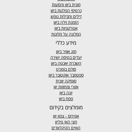
מונית ביוון
והסעות
כרטיסי הפלגות ביוון
דילים וחבילות נופש
הזמנת וילה ביוון
אטרקציות ביוון
המלצה על מלונות
מידע כללי
מזג אוויר
ביוון
יעדים בטיסה ישירה
השכרת יאכטה ביוון
סולם בופורט
ספטמבר אוקטובר ביוון
מוסיקה יוונית
אזורי ומחוזות יוון
יוגה ביוון
פסח ביוון
מומלצים בקידום
אפירוס
- צפון יוון
חצי האי פיליון
האיים הקיקלאדים