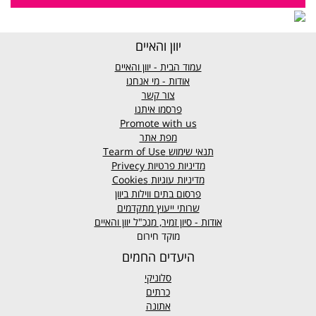
יוון והאיים
עמוד הבית - יוון והאיים
אודות - מי אנחנו
צור קשר
פרסמו איתנו
Promote with us
מפת אתר
תנאי שימוש
Tearm of Use
מדיניות פרטיות
Privecy
מדיניות עוגיות
Cookies
פרסום בתים ווילות ביוון
שרותי ייעוץ מתקדמים
אודות - סיון זמיר, מנכ"ל יוון והאיים
מוקד חירום
היעדים החמים
סלוניקי
כרתים
אתונה