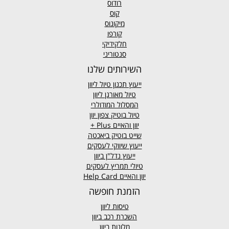
רודוס
קוס
מיקונוס
קורפו
חלקידיקי
סנטוריני
השירותים שלנו
ייעוץ תכנון טיול ליוון
טיול מאורגן ליוון
המסלול המודולרי
טיול בוטיק צפון יוון
יוון והאיים
Plus +
שייט בוטיק ביאכטה
ייעוץ שיווקי לעסקים
ייעוץ נדל"ן ביוון
טיולי תמריץ לעסקים
יוון והאיים Help Card
הזמנת חופשה
טיסות ליוון
השכרת רכב ביוון
מלונות ביוון