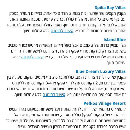
Spilia Bay Villas
מקבץ מקסים של שלוש וילות בנות 3 חדרים כל אחת, במיקום מעולה בפפקי
עם נוף מקסים, כל אחת מהוילות כוללת בריכה פרטית ומטבח מאובזר מאד,
אם בא לכם על מיקום מיוחד ברודוס, חוף מעולה ווילה משפחתית על רמה, זו
אחת הבחירות הטובות ביותר ראו
קישור להזמנה
ללא עמלות תיווך.
Island Blue
מלון מצויין בדרוג של 3 כוכבים אבל בשל מיקומו המעולה מרגיש כמו 4 כוכבים
בשקט, מצוי רק 3 דקות מחוף פפקי הנהדר, מצויין גם למשפחות יד חדרים
מתאימים ואפילו מגרש משחקים, יופי של בחירה, ראו
קישור להזמנה
ללא
עמלות תיווך.
Blue Dream Luxury Villas
מקבץ של 6 וילות מצויידות היטב, כוללות בריכה, נוף מקסים ומיקום מעולה בין
פפקי לבין לינדוס, 2 דקות נסיעה לחוף פפקי או 3-4 דקות נסיעה ללינדוס
האטרקטיבית, אם בא לכם על חופשה משפחתית מיוחדת ואיכותית באי רודוס
זה אחד הספוטים המומלצים יותר, ראו
קישור להזמנה
ללא עמלות תיווך.
Pefkos Village Resort
קומפלקס נח מאד של דירות להחל מזוגות ועד משפחות במיקום נהדר ממש
ליד החוף של פפקוס [פפקי] כולל מסעדה, שרות טוב מאד ומקום אידיאלי
לחופשה משפחתית רגועה וקרובה גם ללינדוס, למשפחות עם ילדים, שימו לב
שיש בריכה נפרדת לקטנטנים ובמסעדת המלון מוגשים מאכלים יווניים