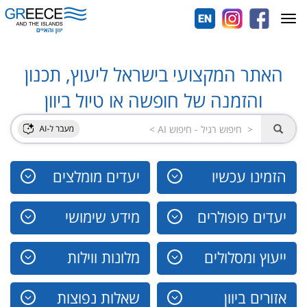
Toggle
navigation
האתר המקצועי בישראל ליעוץ, תכנון
והזמנה של חופשה או טיול ביוון
הזמינו עכשיו
יעדים מומלצים
יעדים פופולרים
מידע שימושי
ייעוץ ומסלולים
מלונות ווילות
אזורים ביוון
שאלות נפוצות