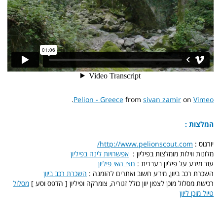
.
Pelion - Greece
from
sivan zamir
on
Vimeo
המלצות :
יורגוס :
http://www.pelionscout.com/
מלונות ווילות מומלצות בפיליון :
אפשרויות לינה בפיליון
עוד מידע על פיליון בעברית :
חצי האי פיליון
השכרת רכב ביוון, מידע חשוב ואתרים להזמנה :
השכרת רכב ביוון
רכישת מסלול מוכן לצפון יוון כולל זגוריה, צומרקה ופיליון [ הדפס וסע ]
מסלול
טיול מוכן ליוון