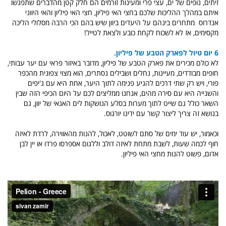
זיתים, נופים של ים, עצי פרי ומעינות זורמים הם חלק קטן מהדברים שתפגשו
איתם במהלך ההליכות שלכם בחצי האי פיליון, חצי האי פיליון והאי היווני
אנדרוס מתחרים בינהם על היעדים ביוון שיש בהם הכי הרבה מסלולי הליכה
מקסימים, אז לא לשכוח לקחת כובע ולצאת לטייל!
6 יום טיול לפארק הטבע של פיליון.
לא כולם מכירים את פארק הטבע של פיליון, מדובר באיזור פראי עם יער עבותי,
חופים מבודדים, מעיינות, נחלים ושבילים נסתרים, הוא מצוי צפונית מהכפר
פורי, ויש רק שתי דרכים להגיע פנימה לתוך היער, אחת היא עם ג'יפים
והשנייה היא עם סירה מהים, אנחנו ממליצים לכם על היום הכיפי הזה שבין
השאר כולל גם שייט לתוך מערות בסלע הנושקות לים האגאי של יוון, גם
בנושא זה צריך ליצור קשר עם ידינו יורגוס.
וכאמור, יש עוד ימים של סתם לשוטט, לאכול, להנות מהאווירה, לרדת לאיזה
חוף לכמה שעות, לשבת מתחת לאיזה דולב וללגום אספרסו פרדו או יין לבן
אדום, פשוט להנות מחצי האי פיליון.