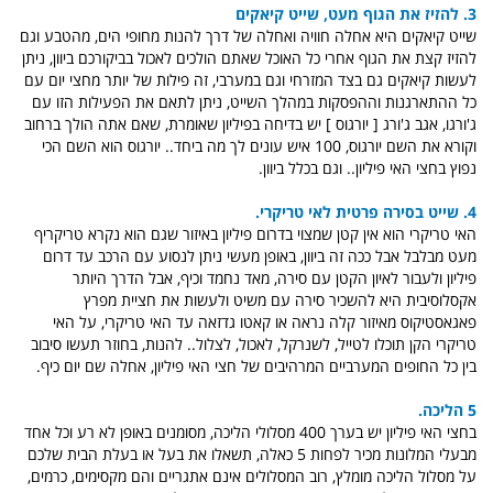
3. להזיז את הגוף מעט, שייט קיאקים
שייט קיאקים היא אחלה חוויה ואחלה של דרך להנות מחופי הים, מהטבע וגם
להזיז קצת את הגוף אחרי כל האוכל שאתם הולכים לאכול בביקורכם ביוון, ניתן
לעשות קיאקים גם בצד המזרחי וגם במערבי, זה פילות של יותר מחצי יום עם
כל ההתארגנות וההפסקות במהלך השייט, ניתן לתאם את הפעילות הזו עם
ג'ורגו, אגב ג'ורג [ יורגוס ] יש בדיחה בפיליון שאומרת, שאם אתה הולך ברחוב
וקורא את השם יורגוס, 100 איש עונים לך מה ביחד.. יורגוס הוא השם הכי
נפוץ בחצי האי פיליון.. וגם בכלל ביוון.
4. שייט בסירה פרטית לאי טריקרי.
האי טריקרי הוא אין קטן שמצוי בדרום פיליון באיזור שגם הוא נקרא טריקריף
מעט מבלבל אבל ככה זה ביוון, באופן מעשי ניתן לנסוע עם הרכב עד דרום
פיליון ולעבור לאיון הקטן עם סירה, מאד נחמד וכיף, אבל הדרך היותר
אקסלוסיבית היא להשכיר סירה עם משיט ולעשות את חציית מפרץ
פאגאסטיקוס מאיזור קלה נראה או קאטו גדזאה עד האי טריקרי, על האי
טריקרי הקן תוכלו לטייל, לשנרקל, לאכול, לצלול.. להנות, בחוזר תעשו סיבוב
בין כל החופים המערביים המרהיבים של חצי האי פיליון, אחלה שם יום כיף.
5 הליכה.
בחצי האי פיליון יש בערך 400 מסלולי הליכה, מסומנים באופן לא רע וכל אחד
מבעלי המלונות מכיר לפחות 5 כאלה, תשאלו את בעל או בעלת הבית שלכם
על מסלול הליכה מומלץ, רוב המסלולים אינם אתגריים והם מקסימים, כרמים,