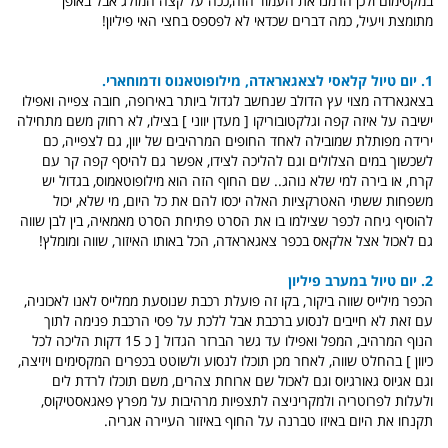
במקסימום ולכן הרמנו את העמוד הזה,ככה על קצה המזלג אבל באופן
מתומצת ויעיל, כמה דברים שכדאי לא לפספס בחצי האי פיליון!
1. יום טיול קלאסי לצאגאראדה, מילופוטאנוס ודמוחארי.
בצאגארדה מצוי עץ הדולב שנחשב לגדול ביותר באירופה, חובה צפייה ואפילו
ישיבה על איזה קפה וגלקטובוריקו [ מעדן יווני ] בצילו, לא רחוק משם מתחילה
ירידה מפותלת שמובילה לאחד החופים המרהיבים של יוון, גם לצפייה, כם
לשכשוך במים הצלולים וגם להליכה לצידו, אפשר גם להיסף קפה קר עם
קרח, או בירה למי שלא נוהג.. שם החוף הזה הוא מילופוטאמוס, בגדול יש
משפחות ששתי האטרקציות האלה יכסו להם את כל היום, מי שלא, יכול
להוסיף גיחה לכפר שצילמו בו את הסרט פתיחת הסרט מאמאיה, בין לבן שווה
גם לאכול אצל אלקאס בכפר צאגאראדה, הכל באותו האיזור, שווה ומומלץ!
2. יום טיול במערב פיליון
הכפר מילייס שווה ביקור, בקו זה פועלת רכבת שנוסעת ממלייס לאנו לאכוניה,
עם זאת לא חייבים לנסוע ברכבת אבל ללכת על פסי הרכבת פנימה לתוך
הנוף המרהיב, המפל ואפילו עד גשר הברזר הגדול [ כ 15 דקות הליכה לכל
כיוון ] בהחלט שווה, לאחר מכן תוכלו לנסוע ולשוטט בכפרים המקסימים ויזיצה,
וגם אגיוס גאורגיוס וגם לאכול שם ארוחת צהרים, משם תוכלו לרדת לים
ולעלות לפרוטריה ולמקריניצה לתצפיות מרהיבות על מפרץ פאגאסטיקוס,
תקנחו את היום באיזו טברנה על החוף באיזור העיירה אגריה.