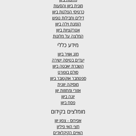
מונית ביוון
והסעות
כרטיסי הפלגות ביוון
דילים וחבילות נופש
הזמנת וילה ביוון
אטרקציות ביוון
המלצה על מלונות
מידע כללי
מזג אוויר
ביוון
יעדים בטיסה ישירה
השכרת יאכטה ביוון
סולם בופורט
ספטמבר אוקטובר ביוון
מוסיקה יוונית
אזורי ומחוזות יוון
יוגה ביוון
פסח ביוון
מומלצים בקידום
אפירוס
- צפון יוון
חצי האי פיליון
האיים הקיקלאדים