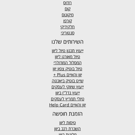
רודוס
קוס
מיקונוס
קורפו
חלקידיקי
סנטוריני
השירותים שלנו
ייעוץ תכנון טיול ליוון
טיול מאורגן ליוון
המסלול המודולרי
טיול בוטיק צפון יוון
יוון והאיים
Plus +
שייט בוטיק ביאכטה
ייעוץ שיווקי לעסקים
ייעוץ נדל"ן ביוון
טיולי תמריץ לעסקים
יוון והאיים Help Card
הזמנת חופשה
טיסות ליוון
השכרת רכב ביוון
מלונות ביוון