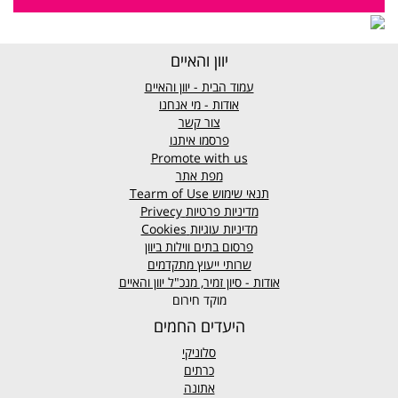
יוון והאיים
עמוד הבית - יוון והאיים
אודות - מי אנחנו
צור קשר
פרסמו איתנו
Promote with us
מפת אתר
תנאי שימוש
Tearm of Use
מדיניות פרטיות
Privecy
מדיניות עוגיות
Cookies
פרסום בתים ווילות ביוון
שרותי ייעוץ מתקדמים
אודות - סיון זמיר, מנכ"ל יוון והאיים
מוקד חירום
היעדים החמים
סלוניקי
כרתים
אתונה