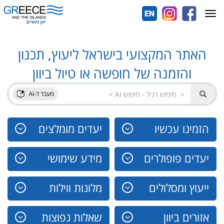
Toggle
navigation
האתר המקצועי בישראל ליעוץ, תכנון
והזמנה של חופשה או טיול ביוון
הזמינו עכשיו
יעדים מומלצים
יעדים פופולרים
מידע שימושי
ייעוץ ומסלולים
מלונות ווילות
אזורים ביוון
שאלות נפוצות