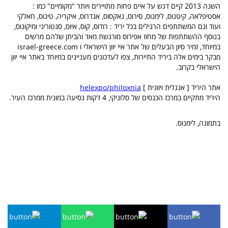
השנה 2013 קיים דגש על איים פחות מתויירים ויותר "מקומיים" כמו :
אסטיפלאה, קיטנוס, לימנוס, סירוס, נאקסוס, אנדרוס, איקריה, טינוס, חאלקי
ועוד וגם המשתתפים הרגילים בכל יריד : רודוס, קוס, איוס, סנטוריני ומיקונוס,
בנוסף ההשתתפות של מחוז אפירוס מורגשת מאד והביתן שלהם מרשים
במיוחד, זמיר סיון הבעלים של אתר איי יוון הישראלי ו israel-greece.com
מבקר בימים אלה ביריד התיירות, צפו לעדכונים מעניינים במיוחד באתר איי יוון
הישראלי בקרוב.
אתר היריד [ אנגלית ויוונית ]
helexpo/philoxnia
היריד מתקיים במרכז הכנסים של סלוניקי, 4 דקות נסיעה במונית ממרכז העיר.
בתמונה, לימנוס.