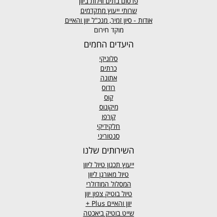
פרסום בתים ווילות ביוון
שרותי ייעוץ מתקדמים
אודות - סיון זמיר, מנכ"ל יוון והאיים
מוקד חירום
היעדים החמים
סלוניקי
כרתים
אתונה
רודוס
קוס
מיקונוס
קורפו
חלקידיקי
סנטוריני
השירותים שלנו
ייעוץ תכנון טיול ליוון
טיול מאורגן ליוון
המסלול המודולרי
טיול בוטיק צפון יוון
יוון והאיים
Plus +
שייט בוטיק ביאכטה