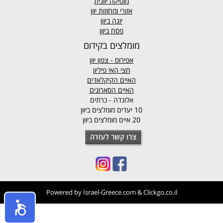
מוסיקה יוונית
אזורי ומחוזות יוון
יוגה ביוון
פסח ביוון
מומלצים בקידום
אפירוס
- צפון יוון
חצי האי פיליון
האיים הקיקלאדים
האיים הסארונים
אלונדה - כרתים
10 יעדים מומלצים ביוון
20 איים מומלצים ביוון
Powered by
Israel-Greece.com
&
Clickgo.co.il