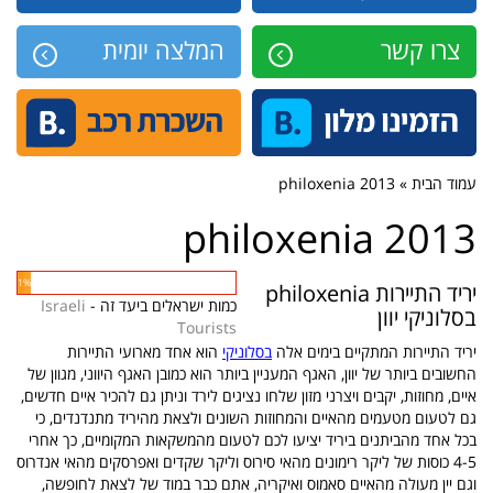
צרו קשר
המלצה יומית
עמוד הבית » philoxenia 2013
philoxenia 2013
1%
יריד התיירות philoxenia
כמות ישראלים ביעד זה -
Israeli
בסלוניקי יוון
Tourists
יריד התיירות המתקיים בימים אלה
בסלוניקי
הוא אחד מארועי התיירות
החשובים ביותר של יוון, האגף המעניין ביותר הוא כמובן האגף היווני, מגוון של
איים, מחוזות, יקבים ויצרני מזון שלחו נציגים לירד וניתן גם להכיר איים חדשים,
גם לטעום מטעמים מהאיים והמחוזות השונים ולצאת מהיריד מתנדנדים, כי
בכל אחד מהביתנים ביריד יציעו לכם לטעום מהמשקאות המקומיים, כך אחרי
4-5 כוסות של ליקר רימונים מהאי סירוס וליקר שקדים ואפרסקים מהאי אנדרוס
וגם יין מעולה מהאיים סאמוס ואיקריה, אתם כבר במוד של לצאת לחופשה,