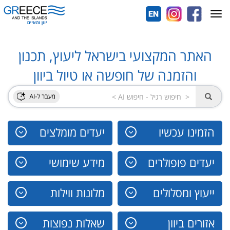
Toggle
navigation
האתר המקצועי בישראל ליעוץ, תכנון
והזמנה של חופשה או טיול ביוון
הזמינו עכשיו
יעדים מומלצים
יעדים פופולרים
מידע שימושי
ייעוץ ומסלולים
מלונות ווילות
אזורים ביוון
שאלות נפוצות