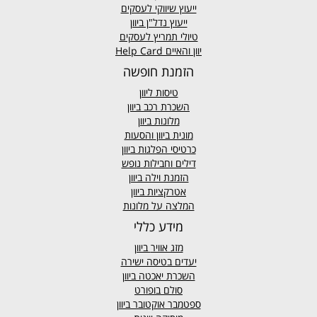
ייעוץ שיווקי לעסקים
ייעוץ נדל"ן ביוון
טיולי תמריץ לעסקים
יוון והאיים Help Card
הזמנת חופשה
טיסות ליוון
השכרת רכב ביוון
מלונות ביוון
מונית ביוון
והסעות
כרטיסי הפלגות ביוון
דילים וחבילות נופש
הזמנת וילה ביוון
אטרקציות ביוון
המלצה על מלונות
מידע כללי
מזג אוויר
ביוון
יעדים בטיסה ישירה
השכרת יאכטה ביוון
סולם בופורט
ספטמבר אוקטובר ביוון