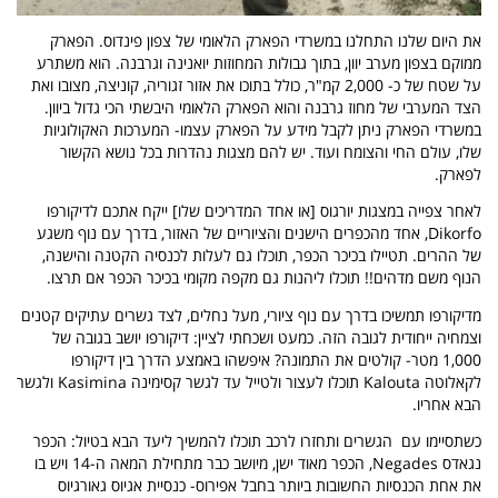
את היום שלנו התחלנו במשרדי הפארק הלאומי של צפון פינדוס. הפארק
ממוקם בצפון מערב יוון, בתוך גבולות המחוזות יואנינה וגרבנה. הוא משתרע
על שטח של כ- 2,000 קמ"ר, כולל בתוכו את אזור זגוריה, קוניצה, מצובו ואת
הצד המערבי של מחוז גרבנה והוא הפארק הלאומי היבשתי הכי גדול ביוון.
במשרדי הפארק ניתן לקבל מידע על הפארק עצמו- המערכות האקולוגיות
שלו, עולם החי והצומח ועוד. יש להם מצגות נהדרות בכל נושא הקשור
לפארק.
לאחר צפייה במצגות יורגוס [או אחד המדריכים שלו] ייקח אתכם לדיקורפו
Dikorfo
, אחד מהכפרים הישנים והציוריים של האזור, בדרך עם נוף משגע
של ההרים. תטיילו בכיכר הכפר, תוכלו גם לעלות לכנסיה הקטנה והישנה,
הנוף משם מדהים!! תוכלו ליהנות גם מקפה מקומי בכיכר הכפר אם תרצו.
מדיקורפו תמשיכו בדרך עם נוף ציורי, מעל נחלים, לצד גשרים עתיקים קטנים
וצמחיה ייחודית לגובה הזה. כמעט ושכחתי לציין: דיקורפו יושב בגובה של
1,000 מטר- קולטים את התמונה? איפשהו באמצע הדרך בין דיקורפו
לקאלוטה
Kalouta
תוכלו לעצור ולטייל עד לגשר קסימינה
Kasimina
ולגשר
הבא אחריו.
כשתסיימו עם
הגשרים ותחזרו לרכב תוכלו להמשיך ליעד הבא בטיול: הכפר
נגאדס
Negades
, הכפר מאוד ישן, מיושב כבר מתחילת המאה ה-14 ויש בו
את אחת הכנסיות החשובות ביותר בחבל אפירוס- כנסיית אגיוס גאורגיוס