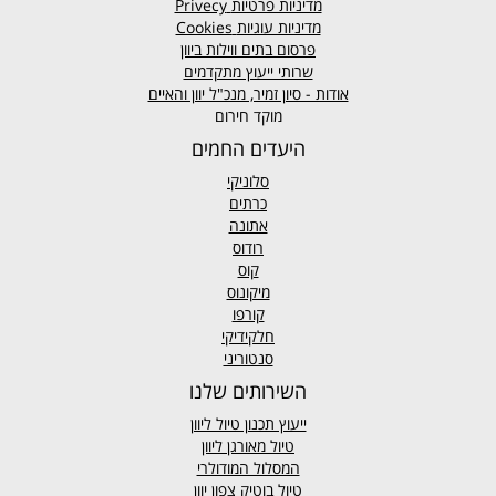
מדיניות פרטיות
Privecy
מדיניות עוגיות
Cookies
פרסום בתים ווילות ביוון
שרותי ייעוץ מתקדמים
אודות - סיון זמיר, מנכ"ל יוון והאיים
מוקד חירום
היעדים החמים
סלוניקי
כרתים
אתונה
רודוס
קוס
מיקונוס
קורפו
חלקידיקי
סנטוריני
השירותים שלנו
ייעוץ תכנון טיול ליוון
טיול מאורגן ליוון
המסלול המודולרי
טיול בוטיק צפון יוון