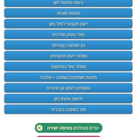
ביטוח נסיעות ליוון
הסעות ומוניות
ייעוץ מקצועי לטיול ביוון
טיולי בוטיק מודרכים
גם חופשה בקפריסין
מסלולי ייעוץ מתקדמים
מסלול טיול בפלופונס
מלונות מומלצים באתונה + מתנה!
המומחים לצפון יוון ההררית
רכישת Esim ביוון
סיור באתונה בעברית