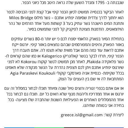
שנבנתה ב- 1795 ומגדל השעון שלה נראה היטב מכל כיווני הכפר.
לאחר הביקור בכנסייה תמשיכו לכיוון הכפר קיפי אבל קצת לפני הכניסה לכפר
הוא יחתוך לדרך צדדית שסיומה יפתיע אתכם – גשר מילוס
Milos Bridge
ותחנת המים הישנה! גשר עתיק בעל 3 קשתות מעל אחד הזרמים של נהר
הוידומאטיס. הזדמנות מצוינת לפיקניק קל לפני שתמשיכו בסיור.
בתחילת הסיור בפארק הלאומי יספרו לכם כי יש יותר מ-80 גשרים עתיקים
באזור הפארק והיפים והמפורסמים שבהם נמצאים באזור קיפי. יורגוס ייקח
אתכם לראות עוד כמה מהם אבל מזווית שלא תצפו לה. אתם תעברו דרך
הכפר קיפי, תרדו לבקר בגשר קאלוגריקו
Kalogerico
או כמו שהם קוראים לו-
גשר פלאקידה
Plakida
, לאחר מכן תמשיכו לגשר קוקורו
Kokorou
לא לפני
שיורגוס יפתיע אתכם ויתן לכם תצפית נהדרת על הגשר מנקודה שלא תאמינו
בכלל שקיימת- כנסיית אגיה פארסקבי קוקולי
Agia Paraskevi Koukouli
המתחבאת לה אי שם בין העצים על הצוק.
אז אם אתם בכפרי זגוריה ורוצים טיול שונה ומיוחד תוכלו לבחור במסלול זה עם
יורגוס או אחד ממדריכיו וליהנות מנוף שלא רואים כל יום. תוכלו גם לבחור בכל
אחד מהמסלולים האחרים או הפעילויות השונות שהחברה שלו מציעה- בכל
בחירה אני בטוחה שתיהנו.
ליצירת קשר:
greece.isl@gmail.com