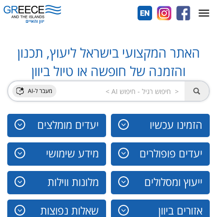
Toggle
navigation
האתר המקצועי בישראל ליעוץ, תכנון
והזמנה של חופשה או טיול ביוון
הזמינו עכשיו
יעדים מומלצים
יעדים פופולרים
מידע שימושי
ייעוץ ומסלולים
מלונות ווילות
אזורים ביוון
שאלות נפוצות