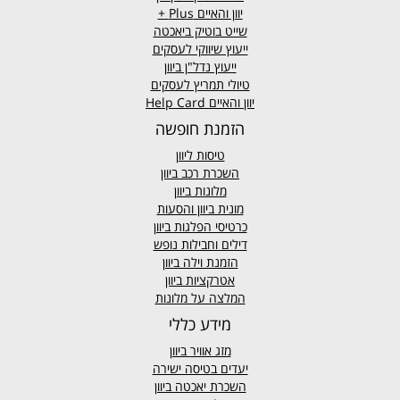
יוון והאיים
Plus +
שייט בוטיק ביאכטה
ייעוץ שיווקי לעסקים
ייעוץ נדל"ן ביוון
טיולי תמריץ לעסקים
יוון והאיים Help Card
הזמנת חופשה
טיסות ליוון
השכרת רכב ביוון
מלונות ביוון
מונית ביוון
והסעות
כרטיסי הפלגות ביוון
דילים וחבילות נופש
הזמנת וילה ביוון
אטרקציות ביוון
המלצה על מלונות
מידע כללי
מזג אוויר
ביוון
יעדים בטיסה ישירה
השכרת יאכטה ביוון