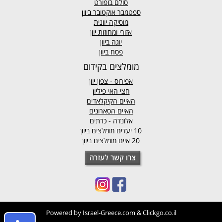
סולם בופורט
ספטמבר אוקטובר ביוון
מוסיקה יוונית
אזורי ומחוזות יוון
יוגה ביוון
פסח ביוון
מומלצים בקידום
אפירוס
- צפון יוון
חצי האי פיליון
האיים הקיקלאדים
האיים הסארונים
אלונדה - כרתים
10 יעדים מומלצים ביוון
20 איים מומלצים ביוון
Powered by
Israel-Greece.com
&
Clickgo.co.il