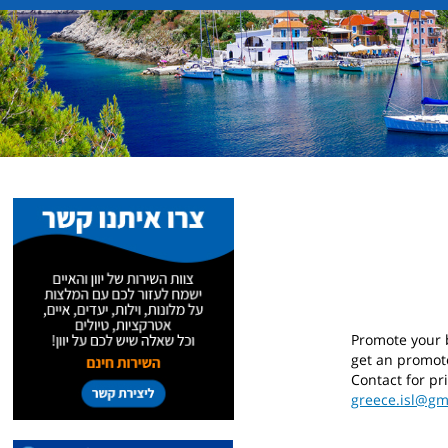
Promote your
get an promot
Contact
for pr
greece.isl@gm