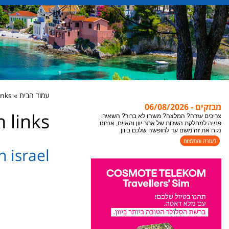
עמוד הבית » promotion links
מבזקים - 06/08/2026
 links
אתר יוון והאיים מתעדכן במידע חדש כל הזמן, לקבלת
המידע העדכני ביותר לעמוד בו אתם נמצאים או
צופים, מומלץ לבצע ריפרש לעמוד "רענון".
 israel
צריכים עזרה? המלצה? משהו לא ברור? השאירו
פנייה למחלקת השרות של אתר יוון והאיים, אנחנו
נקח את זה משם עד לחופשה שלכם ביוון.