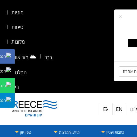
מוניות
|
×
טיסות
|
מלונות
|
🌥️
|
רכב
מזג אוויר
|
ם אחרת
הפלגות
|
ביטוח
לום
EN
Eλ
כתבות ועניין
מידע והמלצות
צפון יוון