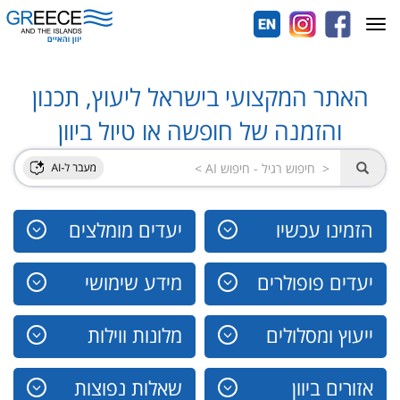
Toggle
navigation
האתר המקצועי בישראל ליעוץ, תכנון
והזמנה של חופשה או טיול ביוון
הזמינו עכשיו
יעדים מומלצים
יעדים פופולרים
מידע שימושי
ייעוץ ומסלולים
מלונות ווילות
אזורים ביוון
שאלות נפוצות