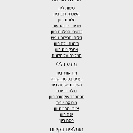
טיסות ליוון
השכרת רכב ביוון
מלונות ביוון
מונית ביוון
והסעות
כרטיסי הפלגות ביוון
דילים וחבילות נופש
הזמנת וילה ביוון
אטרקציות ביוון
המלצה על מלונות
מידע כללי
מזג אוויר
ביוון
יעדים בטיסה ישירה
השכרת יאכטה ביוון
סולם בופורט
ספטמבר אוקטובר ביוון
מוסיקה יוונית
אזורי ומחוזות יוון
יוגה ביוון
פסח ביוון
מומלצים בקידום