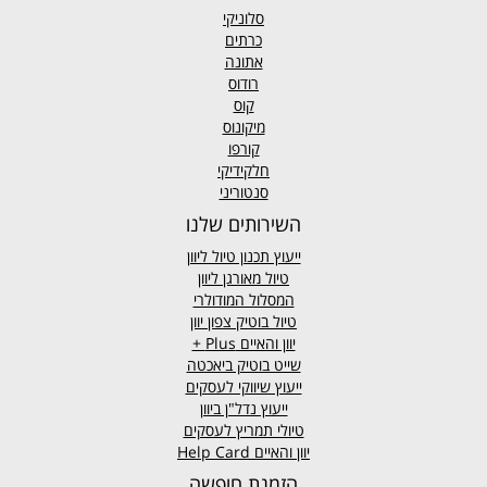
סלוניקי
כרתים
אתונה
רודוס
קוס
מיקונוס
קורפו
חלקידיקי
סנטוריני
השירותים שלנו
ייעוץ תכנון טיול ליוון
טיול מאורגן ליוון
המסלול המודולרי
טיול בוטיק צפון יוון
יוון והאיים
Plus +
שייט בוטיק ביאכטה
ייעוץ שיווקי לעסקים
ייעוץ נדל"ן ביוון
טיולי תמריץ לעסקים
יוון והאיים Help Card
הזמנת חופשה